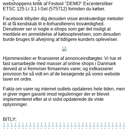
webshoppens kritik af Festool "DEMO" Excentersliber
ETSC 125 Li 3,1 I-Set (575712) forinden du køber.
Facebook tilbyder dig desuden visse ønskværdige metoder
til at få kendskab til e-forhandlerens troværdighed.
Derudover ser vi nogle e-shops som gør det muligt at
meddele en anmeldelse af købsoplevelsen, som desuden
burde bruges til afvejning af tidligere kunders oplevelser.
Hjemmesiden er finansieret af annonceindtægter. Vi har et
fast samarbejde med masser af online shops i Danmark
derved at vi fremviser firmaernes varer, og indkasserer
provision for så vidt en af de besøgende på vores website
laver en ordre.
Fakta om varer og internet outlets opdateres hele tiden, men
vi giver ingen garanti imod reguleringer der er blevet
implementeret efter at vi sidst opdaterede de viste
oplysninger.
BITLY:
1
1
1
1
1
1
1
1
1
1
1
1
1
1
1
1
1
1
1
1
1
1
1
1
1
1
1
1
1
1
1
1
1