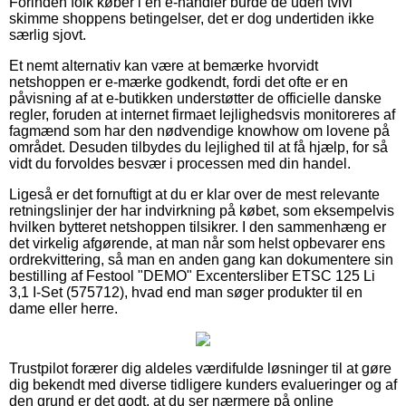
Forinden folk køber i en e-handler burde de uden tvivl
skimme shoppens betingelser, det er dog undertiden ikke
særlig sjovt.
Et nemt alternativ kan være at bemærke hvorvidt
netshoppen er e-mærke godkendt, fordi det ofte er en
påvisning af at e-butikken understøtter de officielle danske
regler, foruden at internet firmaet lejlighedsvis monitoreres af
fagmænd som har den nødvendige knowhow om lovene på
området. Desuden tilbydes du lejlighed til at få hjælp, for så
vidt du forvoldes besvær i processen med din handel.
Ligeså er det fornuftigt at du er klar over de mest relevante
retningslinjer der har indvirkning på købet, som eksempelvis
hvilken bytteret netshoppen tilsikrer. I den sammenhæng er
det virkelig afgørende, at man når som helst opbevarer ens
ordrekvittering, så man en anden gang kan dokumentere sin
bestilling af Festool "DEMO" Excentersliber ETSC 125 Li
3,1 I-Set (575712), hvad end man søger produkter til en
dame eller herre.
Trustpilot forærer dig aldeles værdifulde løsninger til at gøre
dig bekendt med diverse tidligere kunders evalueringer og af
den grund er det godt, at du ser nærmere på online