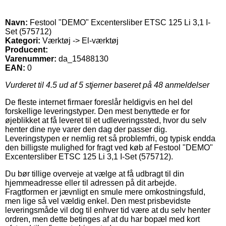
Navn:
Festool "DEMO" Excentersliber ETSC 125 Li 3,1 I-
Set (575712)
Kategori:
Værktøj -> El-værktøj
Producent:
Varenummer:
da_15488130
EAN:
0
Vurderet til
4.5
ud af 5 stjerner baseret på
48
anmeldelser
De fleste internet firmaer foreslår heldigvis en hel del
forskellige leveringstyper. Den mest benyttede er for
øjeblikket at få leveret til et udleveringssted, hvor du selv
henter dine nye varer den dag der passer dig.
Leveringstypen er nemlig ret så problemfri, og typisk endda
den billigste mulighed for fragt ved køb af Festool "DEMO"
Excentersliber ETSC 125 Li 3,1 I-Set (575712).
Du bør tillige overveje at vælge at få udbragt til din
hjemmeadresse eller til adressen på dit arbejde.
Fragtformen er jævnligt en smule mere omkostningsfuld,
men lige så vel vældig enkel. Den mest prisbevidste
leveringsmåde vil dog til enhver tid være at du selv henter
ordren, men dette betinges af at du har bopæl med kort