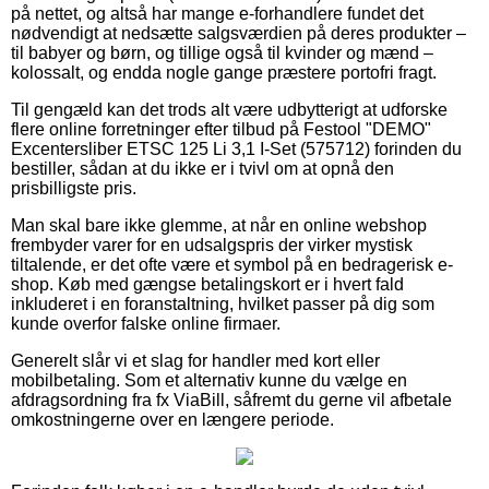
på nettet, og altså har mange e-forhandlere fundet det
nødvendigt at nedsætte salgsværdien på deres produkter –
til babyer og børn, og tillige også til kvinder og mænd –
kolossalt, og endda nogle gange præstere portofri fragt.
Til gengæld kan det trods alt være udbytterigt at udforske
flere online forretninger efter tilbud på Festool "DEMO"
Excentersliber ETSC 125 Li 3,1 I-Set (575712) forinden du
bestiller, sådan at du ikke er i tvivl om at opnå den
prisbilligste pris.
Man skal bare ikke glemme, at når en online webshop
frembyder varer for en udsalgspris der virker mystisk
tiltalende, er det ofte være et symbol på en bedragerisk e-
shop. Køb med gængse betalingskort er i hvert fald
inkluderet i en foranstaltning, hvilket passer på dig som
kunde overfor falske online firmaer.
Generelt slår vi et slag for handler med kort eller
mobilbetaling. Som et alternativ kunne du vælge en
afdragsordning fra fx ViaBill, såfremt du gerne vil afbetale
omkostningerne over en længere periode.