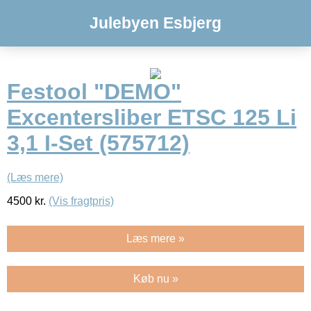
Julebyen Esbjerg
Festool "DEMO"
Excentersliber ETSC 125 Li
3,1 I-Set (575712)
(Læs mere)
4500
kr.
(Vis fragtpris)
Læs mere »
Køb nu »