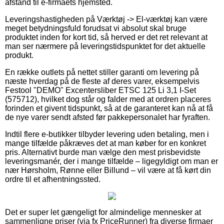
afstand til e-firmaets hjemsted.
Leveringshastigheden på Værktøj -> El-værktøj kan være
meget betydningsfuld forudsat vi absolut skal bruge
produktet inden for kort tid, så herved er det ret relevant at
man ser nærmere på leveringstidspunktet for det aktuelle
produkt.
En række outlets på nettet stiller garanti om levering på
næste hverdag på de fleste af deres varer, eksempelvis
Festool "DEMO" Excentersliber ETSC 125 Li 3,1 I-Set
(575712), hvilket dog står og falder med at ordren placeres
forinden et givent tidspunkt, så at de garanteret kan nå at få
de nye varer sendt afsted før pakkepersonalet har fyraften.
Indtil flere e-butikker tilbyder levering uden betaling, men i
mange tilfælde påkræves det at man køber for en konkret
pris. Alternativt burde man vælge den mest prisbevidste
leveringsmanér, der i mange tilfælde – ligegyldigt om man er
nær Hørsholm, Rønne eller Billund – vil være at få kørt din
ordre til et afhentningssted.
Det er super let gængeligt for almindelige mennesker at
sammenligne priser (via fx PriceRunner) fra diverse firmaer