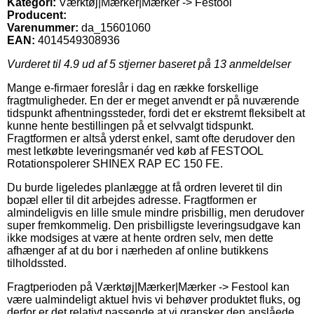
Kategori:
Værktøj|Mærker|Mærker -> Festool
Producent:
Varenummer:
da_15601060
EAN:
4014549308936
Vurderet til
4.9
ud af 5 stjerner baseret på
13
anmeldelser
Mange e-firmaer foreslår i dag en række forskellige
fragtmuligheder. En der er meget anvendt er på nuværende
tidspunkt afhentningssteder, fordi det er ekstremt fleksibelt at
kunne hente bestillingen på et selvvalgt tidspunkt.
Fragtformen er altså yderst enkel, samt ofte derudover den
mest letkøbte leveringsmanér ved køb af FESTOOL
Rotationspolerer SHINEX RAP EC 150 FE.
Du burde ligeledes planlægge at få ordren leveret til din
bopæl eller til dit arbejdes adresse. Fragtformen er
almindeligvis en lille smule mindre prisbillig, men derudover
super fremkommelig. Den prisbilligste leveringsudgave kan
ikke modsiges at være at hente ordren selv, men dette
afhænger af at du bor i nærheden af online butikkens
tilholdssted.
Fragtperioden på Værktøj|Mærker|Mærker -> Festool kan
være ualmindeligt aktuel hvis vi behøver produktet fluks, og
derfor er det relativt passende at vi gransker den anslåede