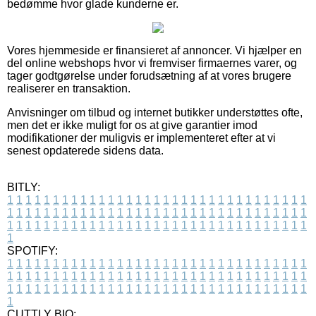
bedømme hvor glade kunderne er.
Vores hjemmeside er finansieret af annoncer. Vi hjælper en
del online webshops hvor vi fremviser firmaernes varer, og
tager godtgørelse under forudsætning af at vores brugere
realiserer en transaktion.
Anvisninger om tilbud og internet butikker understøttes ofte,
men det er ikke muligt for os at give garantier imod
modifikationer der muligvis er implementeret efter at vi
senest opdaterede sidens data.
BITLY:
1
1
1
1
1
1
1
1
1
1
1
1
1
1
1
1
1
1
1
1
1
1
1
1
1
1
1
1
1
1
1
1
1
1
1
1
1
1
1
1
1
1
1
1
1
1
1
1
1
1
1
1
1
1
1
1
1
1
1
1
1
1
1
1
1
1
1
1
1
1
1
1
1
1
1
1
1
1
1
1
1
1
1
1
1
1
1
1
1
1
1
1
1
1
1
1
1
1
1
1
SPOTIFY:
1
1
1
1
1
1
1
1
1
1
1
1
1
1
1
1
1
1
1
1
1
1
1
1
1
1
1
1
1
1
1
1
1
1
1
1
1
1
1
1
1
1
1
1
1
1
1
1
1
1
1
1
1
1
1
1
1
1
1
1
1
1
1
1
1
1
1
1
1
1
1
1
1
1
1
1
1
1
1
1
1
1
1
1
1
1
1
1
1
1
1
1
1
1
1
1
1
1
1
1
CUTTLY BIO: