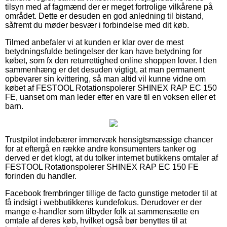
tilsyn med af fagmænd der er meget fortrolige vilkårene på
området. Dette er desuden en god anledning til bistand,
såfremt du møder besvær i forbindelse med dit køb.
Tilmed anbefaler vi at kunden er klar over de mest
betydningsfulde betingelser der kan have betydning for
købet, som fx den returrettighed online shoppen lover. I den
sammenhæng er det desuden vigtigt, at man permanent
opbevarer sin kvittering, så man altid vil kunne vidne om
købet af FESTOOL Rotationspolerer SHINEX RAP EC 150
FE, uanset om man leder efter en vare til en voksen eller et
barn.
Trustpilot indebærer immervæk hensigtsmæssige chancer
for at eftergå en række andre konsumenters tanker og
derved er det klogt, at du tolker internet butikkens omtaler af
FESTOOL Rotationspolerer SHINEX RAP EC 150 FE
forinden du handler.
Facebook frembringer tillige de facto gunstige metoder til at
få indsigt i webbutikkens kundefokus. Derudover er der
mange e-handler som tilbyder folk at sammensætte en
omtale af deres køb, hvilket også bør benyttes til at