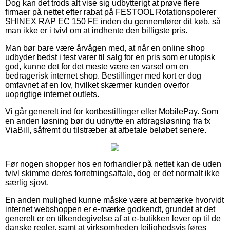
Dog kan det trods alt vise sig udbytterigt at prøve flere
firmaer på nettet efter rabat på FESTOOL Rotationspolerer
SHINEX RAP EC 150 FE inden du gennemfører dit køb, så
man ikke er i tvivl om at indhente den billigste pris.
Man bør bare være årvågen med, at når en online shop
udbyder bedst i test varer til salg for en pris som er utopisk
god, kunne det for det meste være en varsel om en
bedragerisk internet shop. Bestillinger med kort er dog
omfavnet af en lov, hvilket skærmer kunden overfor
uoprigtige internet outlets.
Vi går generelt ind for kortbestillinger eller MobilePay. Som
en anden løsning bør du udnytte en afdragsløsning fra fx
ViaBill, såfremt du tilstræber at afbetale beløbet senere.
Før nogen shopper hos en forhandler på nettet kan de uden
tvivl skimme deres forretningsaftale, dog er det normalt ikke
særlig sjovt.
En anden mulighed kunne måske være at bemærke hvorvidt
internet webshoppen er e-mærke godkendt, grundet at det
generelt er en tilkendegivelse af at e-butikken lever op til de
danske regler, samt at virksomheden lejlighedsvis føres