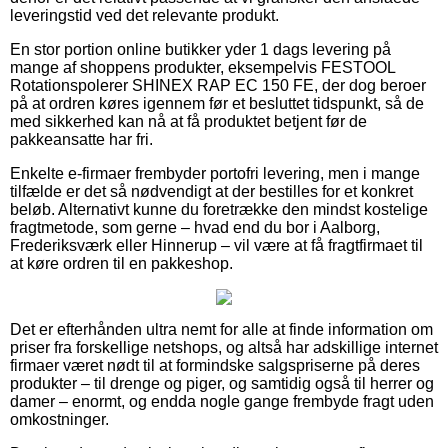
leveringstid ved det relevante produkt.
En stor portion online butikker yder 1 dags levering på
mange af shoppens produkter, eksempelvis FESTOOL
Rotationspolerer SHINEX RAP EC 150 FE, der dog beroer
på at ordren køres igennem før et besluttet tidspunkt, så de
med sikkerhed kan nå at få produktet betjent før de
pakkeansatte har fri.
Enkelte e-firmaer frembyder portofri levering, men i mange
tilfælde er det så nødvendigt at der bestilles for et konkret
beløb. Alternativt kunne du foretrække den mindst kostelige
fragtmetode, som gerne – hvad end du bor i Aalborg,
Frederiksværk eller Hinnerup – vil være at få fragtfirmaet til
at køre ordren til en pakkeshop.
Det er efterhånden ultra nemt for alle at finde information om
priser fra forskellige netshops, og altså har adskillige internet
firmaer været nødt til at formindske salgspriserne på deres
produkter – til drenge og piger, og samtidig også til herrer og
damer – enormt, og endda nogle gange frembyde fragt uden
omkostninger.