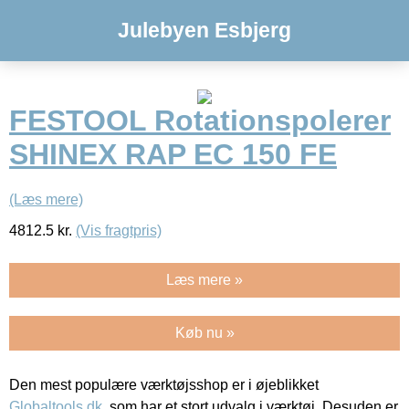
Julebyen Esbjerg
FESTOOL Rotationspolerer
SHINEX RAP EC 150 FE
(Læs mere)
4812.5
kr.
(Vis fragtpris)
Læs mere »
Køb nu »
Den mest populære værktøjsshop er i øjeblikket
Globaltools.dk
, som har et stort udvalg i værktøj. Desuden er