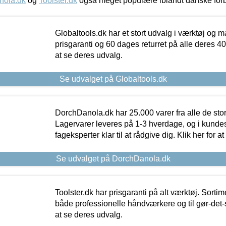
nola.dk
og
Toolster.dk
også meget populære iblandt danske for
Globaltools.dk har et stort udvalg i værktøj og m
prisgaranti og 60 dages returret på alle deres 40.
at se deres udvalg.
Se udvalget på Globaltools.dk
DorchDanola.dk har 25.000 varer fra alle de st
Lagervarer leveres på 1-3 hverdage, og i kundes
fageksperter klar til at rådgive dig. Klik her for a
Se udvalget på DorchDanola.dk
Toolster.dk har prisgaranti på alt værktøj. Sortim
både professionelle håndværkere og til gør-det-se
at se deres udvalg.