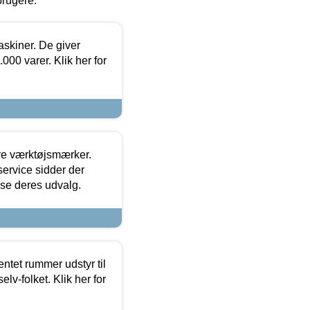
brugere.
askiner. De giver
000 varer. Klik her for
ore værktøjsmærker.
ervice sidder der
t se deres udvalg.
entet rummer udstyr til
lv-folket. Klik her for