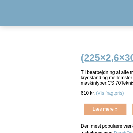
(225×2,6×3
Til bearbejdning af alle 
krydstand og mellemstor 
maskintyper:CS 70Tekni
610
kr.
(Vis fragtpris)
Læs mere »
Den mest populære værkt