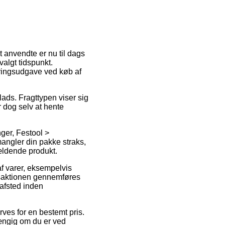
st anvendte er nu til dags
valgt tidspunkt.
eringsudgave ved køb af
lads. Fragttypen viser sig
 dog selv at hente
ger, Festool >
angler din pakke straks,
gældende produkt.
f varer, eksempelvis
nsaktionen gennemføres
 afsted inden
rves for en bestemt pris.
fhængig om du er ved