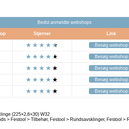
Bedst anmeldte webshops
op
Stjerner
Link
Besøg webshop
Besøg webshop
Besøg webshop
Besøg webshop
Besøg webshop
linge (225×2,6×30) W32
ds > Festool > Tilbehør, Festool > Rundsavsklinger, Festool > 