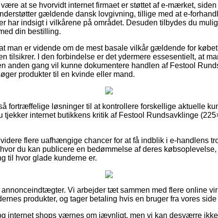
ære at se hvorvidt internet firmaet er støttet af e-mærket, side
nderstøtter gældende dansk lovgivning, tillige med at e-forhandl
r har indsigt i vilkårene på området. Desuden tilbydes du muli
ed din bestilling.
 at man er vidende om de mest basale vilkår gældende for købet,
n tilsikrer. I den forbindelse er det ydermere essesentielt, at m
en anden gang vil kunne dokumentere handlen af Festool Rund
er produkter til en kvinde eller mand.
 så fortræffelige løsninger til at kontrollere forskellige aktuelle 
 du tjekker internet butikkens kritik af Festool Rundsavklinge (2
dere flere uafhængige chancer for at få indblik i e-handlens tro
 hvor du kan publicere en bedømmelse af deres købsoplevelse, 
ing til hvor glade kunderne er.
af annonceindtægter. Vi arbejder tæt sammen med flere online vi
rnes produkter, og tager betaling hvis en bruger fra vores side 
og internet shops værnes om jævnligt, men vi kan desværre ikk