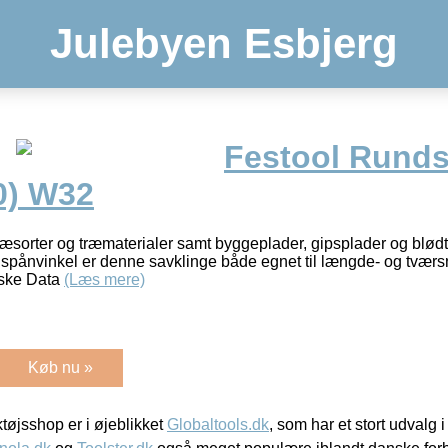
Julebyen Esbjerg
Festool Runds
0) W32
træsorter og træmaterialer samt byggeplader, gipsplader og blød
spånvinkel er denne savklinge både egnet til længde- og tværsn
ske Data
(Læs mere)
Køb nu »
øjsshop er i øjeblikket
Globaltools.dk
, som har et stort udvalg