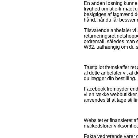
En anden løsning kunne v
tryghed om at e-firmaet u
besigtiges af fagmænd de
hånd, når du får besvær m
Tilsvarende anbefaler vi
returneringsret netshoppe
ordremail, således man 
W32, uafhængig om du søg
Trustpilot fremskaffer ret
af dette anbefaler vi, at
du lægger din bestilling.
Facebook frembyder endvi
vi en række webbutikker
anvendes til at tage still
Websitet er finansieret 
markedsfører virksomhede
Fakta vedrørende varer 