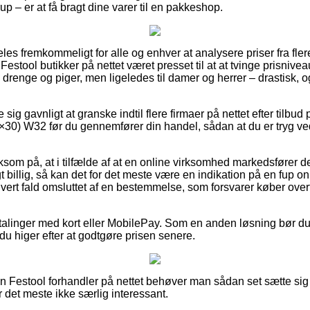
up – er at få bragt dine varer til en pakkeshop.
es fremkommeligt for alle og enhver at analysere priser fra flere
Festool butikker på nettet været presset til at at tvinge prisnive
til drenge og piger, men ligeledes til damer og herrer – drastisk
e sig gavnligt at granske indtil flere firmaer på nettet efter tilbud
30) W32 før du gennemfører din handel, sådan at du er tryg ve
om på, at i tilfælde af at en online virksomhed markedsfører de
t billig, så kan det for det meste være en indikation på en fup o
hvert fald omsluttet af en bestemmelse, som forsvarer køber over
etalinger med kort eller MobilePay. Som en anden løsning bør du 
du higer efter at godtgøre prisen senere.
 en Festool forhandler på nettet behøver man sådan set sætte si
r det meste ikke særlig interessant.