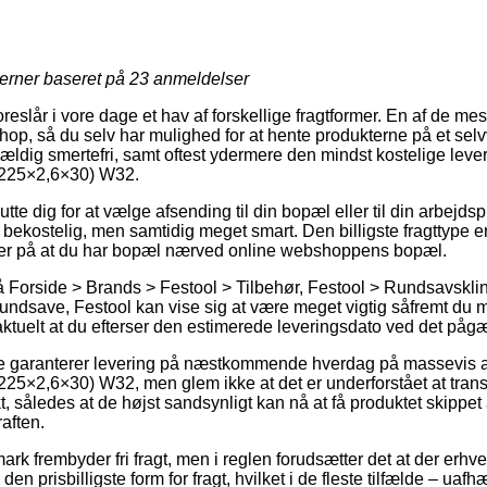
jerner baseret på
23
anmeldelser
oreslår i vore dage et hav af forskellige fragtformer. En af de me
eshop, så du selv har mulighed for at hente produkterne på et selv
vældig smertefri, samt oftest ydermere den mindst kostelige lev
(225×2,6×30) W32.
te dig for at vælge afsending til din bopæl eller til din arbejdsp
bekostelig, men samtidig meget smart. Den billigste fragttype er
oer på at du har bopæl nærved online webshoppens bopæl.
Forside > Brands > Festool > Tilbehør, Festool > Rundsavsklin
undsave, Festool kan vise sig at være meget vigtig såfremt du m
 aktuelt at du efterser den estimerede leveringsdato ved det på
se garanterer levering på næstkommende hverdag på massevis a
225×2,6×30) W32, men glem ikke at det er underforstået at tra
nkt, således at de højst sandsynligt kan nå at få produktet skippet
aften.
rk frembyder fri fragt, men i reglen forudsætter det at der erhve
n prisbilligste form for fragt, hvilket i de fleste tilfælde – ua