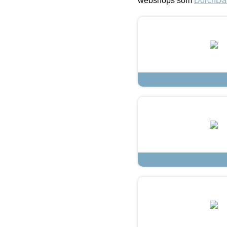
webshops som
DorchDa