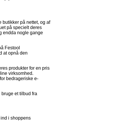
 butikker på nettet, og af
auet på specielt deres
, og endda nogle gange
 på Festool
d at opnå den
res produkter for en pris
nline virksomhed.
for bedrageriske e-
bruge et tilbud fra
g ind i shoppens