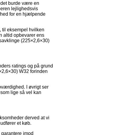
n det burde være en
eren lejlighedsvis
ghed for en hjælpende
 til eksempel hvilken
an altid opbevarer ens
savklinge (225×2,6×30)
kunders ratings og på grund
25×2,6×30) W32 forinden
værdighed. I øvrigt ser
som lige så vel kan
rksomheder derved at vi
udfører et køb.
e garantere imod