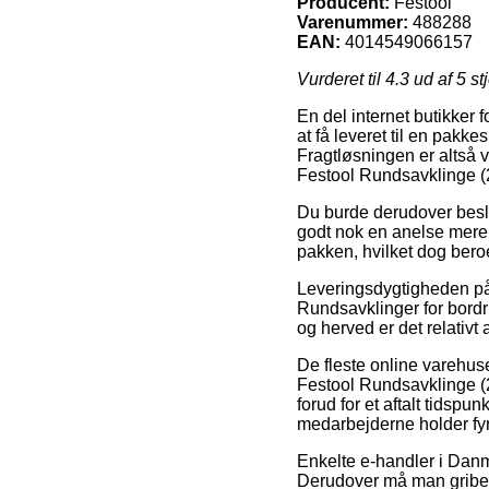
Producent:
Festool
Varenummer:
488288
EAN:
4014549066157
Vurderet til
4.3
ud af 5 st
En del internet butikker f
at få leveret til en pakk
Fragtløsningen er altså 
Festool Rundsavklinge 
Du burde derudover beslut
godt nok en anelse mere 
pakken, hvilket dog ber
Leveringsdygtigheden på 
Rundsavklinger for bordr
og herved er det relativt
De fleste online varehu
Festool Rundsavklinge (
forud for et aftalt tidspu
medarbejderne holder fyr
Enkelte e-handler i Danma
Derudover må man gribe de