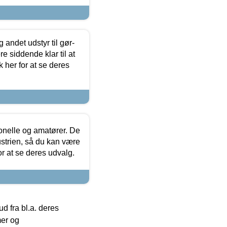
 andet udstyr til gør-
 siddende klar til at
 her for at se deres
ionelle og amatører. De
strien, så du kan være
or at se deres udvalg.
 fra bl.a. deres
mer og