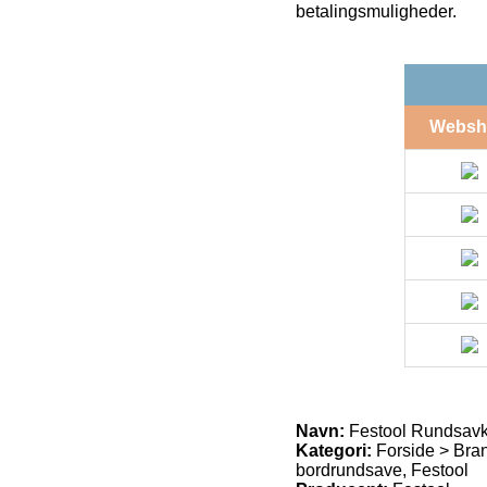
betalingsmuligheder.
Websh
Navn:
Festool Rundsavk
Kategori:
Forside > Bran
bordrundsave, Festool