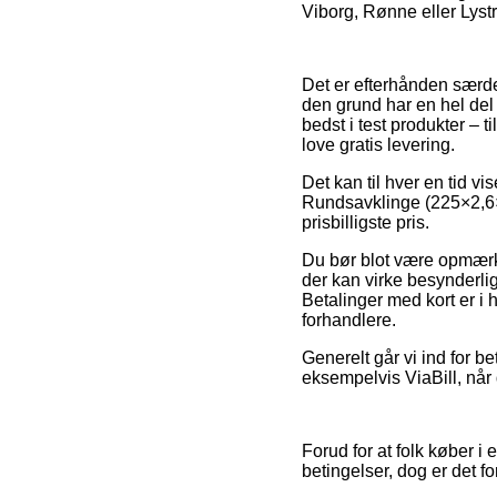
Viborg, Rønne eller Lystr
Det er efterhånden særdel
den grund har en hel del 
bedst i test produkter – 
love gratis levering.
Det kan til hver en tid vis
Rundsavklinge (225×2,6×
prisbilligste pris.
Du bør blot være opmærks
der kan virke besynderlig
Betalinger med kort er i 
forhandlere.
Generelt går vi ind for b
eksempelvis ViaBill, når 
Forud for at folk køber i
betingelser, dog er det fo