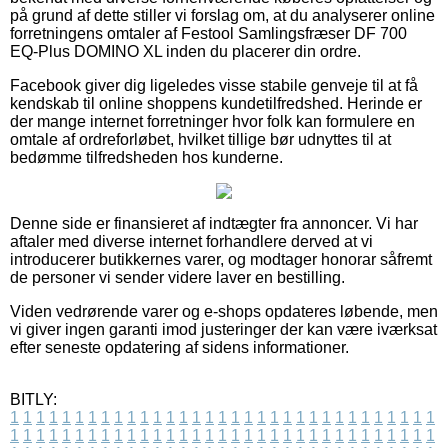
på grund af dette stiller vi forslag om, at du analyserer online
forretningens omtaler af Festool Samlingsfræser DF 700
EQ-Plus DOMINO XL inden du placerer din ordre.
Facebook giver dig ligeledes visse stabile genveje til at få
kendskab til online shoppens kundetilfredshed. Herinde er
der mange internet forretninger hvor folk kan formulere en
omtale af ordreforløbet, hvilket tillige bør udnyttes til at
bedømme tilfredsheden hos kunderne.
Denne side er finansieret af indtægter fra annoncer. Vi har
aftaler med diverse internet forhandlere derved at vi
introducerer butikkernes varer, og modtager honorar såfremt
de personer vi sender videre laver en bestilling.
Viden vedrørende varer og e-shops opdateres løbende, men
vi giver ingen garanti imod justeringer der kan være iværksat
efter seneste opdatering af sidens informationer.
BITLY:
1
1
1
1
1
1
1
1
1
1
1
1
1
1
1
1
1
1
1
1
1
1
1
1
1
1
1
1
1
1
1
1
1
1
1
1
1
1
1
1
1
1
1
1
1
1
1
1
1
1
1
1
1
1
1
1
1
1
1
1
1
1
1
1
1
1