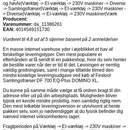
og høvle|Værktøj -> El-værktøj -> 230V maskiner -> Diverse
-> Samlingsfræser|Værktøj -> El-værktøj -> 230V maskiner -
> Diverse|Værktøj -> El-værktøj -> 230V maskiner|Værk
Producent:
Varenummer:
da_11386261
EAN:
4014549151730
Vurderet til
4.8
ud af 5 stjerner baseret på
2
anmeldelser
En masse internet varehuse yder i øjeblikket et hav af
forskellige leveringstyper. Den mest populære er
efterhånden at få sendt til en pakkeshop, hvor du selv henter
de bestilte varer når der er tid til det. Løsningen er nemlig
vældig gnidningsløs, samt i mange tilfælde tilmed den
mindst kostelige leveringsudgave ved køb af Festool
Samlingsfræser DF 700 EQ-Plus DOMINO XL.
Du kunne på samme måde vælge at få ordren bragt til din
adresse eller ud på din arbejdsplads. Muligheden bliver
typisk en kende mindre prisbillig, men samtidig rigtig nem.
Den mest letkøbte leveringsversion er utvivlsomt at hente
pakken selv, som jo nødvendiggør at du fysisk befinder dig
nærved internet virksomhedens lager.
Fragtperioden på Værktøj -> El-værktøj -> 230V maskiner ->