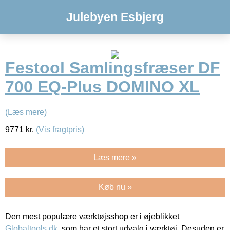
Julebyen Esbjerg
Festool Samlingsfræser DF
700 EQ-Plus DOMINO XL
(Læs mere)
9771
kr.
(Vis fragtpris)
Læs mere »
Køb nu »
Den mest populære værktøjsshop er i øjeblikket
Globaltools.dk
, som har et stort udvalg i værktøj. Desuden er