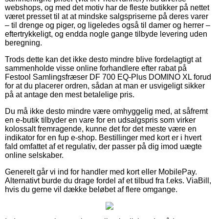
webshops, og med det motiv har de fleste butikker på nettet
været presset til at at mindske salgspriserne på deres varer
– til drenge og piger, og ligeledes også til damer og herrer –
eftertrykkeligt, og endda nogle gange tilbyde levering uden
beregning.
Trods dette kan det ikke desto mindre blive fordelagtigt at
sammenholde visse online forhandlere efter rabat på
Festool Samlingsfræser DF 700 EQ-Plus DOMINO XL forud
for at du placerer ordren, sådan at man er usvigeligt sikker
på at antage den mest betalelige pris.
Du må ikke desto mindre være omhyggelig med, at såfremt
en e-butik tilbyder en vare for en udsalgspris som virker
kolossalt fremragende, kunne det for det meste være en
indikator for en fup e-shop. Bestillinger med kort er i hvert
fald omfattet af et regulativ, der passer på dig imod uægte
online selskaber.
Generelt går vi ind for handler med kort eller MobilePay.
Alternativt burde du drage fordel af et tilbud fra f.eks. ViaBill,
hvis du gerne vil dække beløbet af flere omgange.