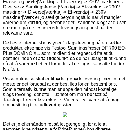
Fræser og høvle|Værktøj -> El-værktøj -> 230V maskiner ->
Diverse -> Samlingsfræser|Værktøj -> El-værktøj -> 230V
maskiner -> Diverse|Værktøj -> El-værktøj -> 230V
maskiner|Værk er jo særligt betydningsfuld når vi mangler
varerne om kort tid, og derfor er det i sandhed klogt at du ser
nærmere på det estimerede leveringstidspunkt på den
relevante vare.
De fleste internet shops yder 1 dags levering på en række
produkter, eksempelvis Festool Samlingsfræser DF 700 EQ-
Plus DOMINO XL, som imidlertid er regnet ud fra at du
bestiller inden et aftalt tidspunkt, så de har udsigt til at kunne
nå at få varerne betjent forud for at de logistikansatte holder
fyraften.
Visse online selskaber tilbyder gebyrfri levering, men for det
meste er det forudsat at der bestilles for en bestemt pris.
Som alternativ kunne man snuppe den mindst kostelige
slags levering, der ofte – uanset om man bor tæt på
Taastrup, Frederiksværk eller Vojens – vil være at få bragt
din bestilling til et udleveringssted.
Det er jo efterhånden ret så let gængeligt for alle at
sammenligne priser (via fx PriceRunner) hos diverse