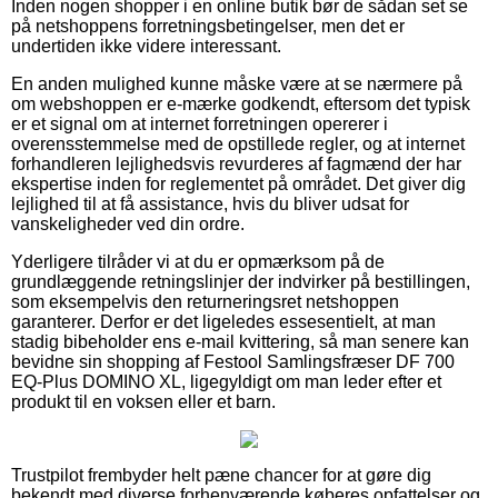
Inden nogen shopper i en online butik bør de sådan set se
på netshoppens forretningsbetingelser, men det er
undertiden ikke videre interessant.
En anden mulighed kunne måske være at se nærmere på
om webshoppen er e-mærke godkendt, eftersom det typisk
er et signal om at internet forretningen opererer i
overensstemmelse med de opstillede regler, og at internet
forhandleren lejlighedsvis revurderes af fagmænd der har
ekspertise inden for reglementet på området. Det giver dig
lejlighed til at få assistance, hvis du bliver udsat for
vanskeligheder ved din ordre.
Yderligere tilråder vi at du er opmærksom på de
grundlæggende retningslinjer der indvirker på bestillingen,
som eksempelvis den returneringsret netshoppen
garanterer. Derfor er det ligeledes essesentielt, at man
stadig bibeholder ens e-mail kvittering, så man senere kan
bevidne sin shopping af Festool Samlingsfræser DF 700
EQ-Plus DOMINO XL, ligegyldigt om man leder efter et
produkt til en voksen eller et barn.
Trustpilot frembyder helt pæne chancer for at gøre dig
bekendt med diverse forhenværende køberes opfattelser og