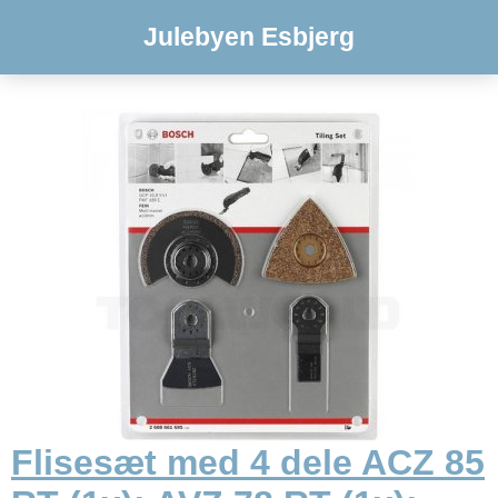
Julebyen Esbjerg
Flisesæt med 4 dele ACZ 85