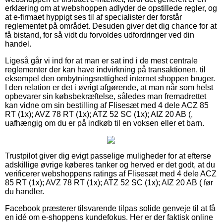
erklæring om at webshoppen adlyder de opstillede regler, og
at e-firmaet hyppigt ses til af specialister der forstår
reglementet på området. Desuden giver det dig chance for at
få bistand, for så vidt du forvoldes udfordringer ved din
handel.
Ligeså går vi ind for at man er sat ind i de mest centrale
reglementer der kan have indvirkning på transaktionen, til
eksempel den ombytningsrettighed internet shoppen bruger.
I den relation er det i øvrigt afgørende, at man når som helst
opbevarer sin købsbekræftelse, således man fremadrettet
kan vidne om sin bestilling af Flisesæt med 4 dele ACZ 85
RT (1x); AVZ 78 RT (1x); ATZ 52 SC (1x); AIZ 20 AB (,
uafhængig om du er på indkøb til en voksen eller et barn.
Trustpilot giver dig evigt passelige muligheder for at efterse
adskillige øvrige køberes tanker og herved er det godt, at du
verificerer webshoppens ratings af Flisesæt med 4 dele ACZ
85 RT (1x); AVZ 78 RT (1x); ATZ 52 SC (1x); AIZ 20 AB ( før
du handler.
Facebook præsterer tilsvarende tilpas solide genveje til at få
en idé om e-shoppens kundefokus. Her er der faktisk online