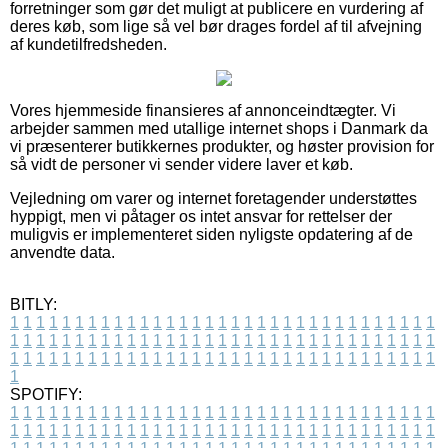
forretninger som gør det muligt at publicere en vurdering af
deres køb, som lige så vel bør drages fordel af til afvejning
af kundetilfredsheden.
Vores hjemmeside finansieres af annonceindtægter. Vi
arbejder sammen med utallige internet shops i Danmark da
vi præsenterer butikkernes produkter, og høster provision for
så vidt de personer vi sender videre laver et køb.
Vejledning om varer og internet foretagender understøttes
hyppigt, men vi påtager os intet ansvar for rettelser der
muligvis er implementeret siden nyligste opdatering af de
anvendte data.
BITLY:
1
1
1
1
1
1
1
1
1
1
1
1
1
1
1
1
1
1
1
1
1
1
1
1
1
1
1
1
1
1
1
1
1
1
1
1
1
1
1
1
1
1
1
1
1
1
1
1
1
1
1
1
1
1
1
1
1
1
1
1
1
1
1
1
1
1
1
1
1
1
1
1
1
1
1
1
1
1
1
1
1
1
1
1
1
1
1
1
1
1
1
1
1
1
1
1
1
1
1
1
SPOTIFY:
1
1
1
1
1
1
1
1
1
1
1
1
1
1
1
1
1
1
1
1
1
1
1
1
1
1
1
1
1
1
1
1
1
1
1
1
1
1
1
1
1
1
1
1
1
1
1
1
1
1
1
1
1
1
1
1
1
1
1
1
1
1
1
1
1
1