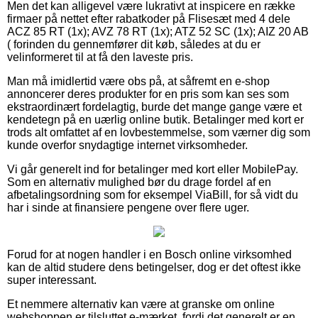
Men det kan alligevel være lukrativt at inspicere en række
firmaer på nettet efter rabatkoder på Flisesæt med 4 dele
ACZ 85 RT (1x); AVZ 78 RT (1x); ATZ 52 SC (1x); AIZ 20 AB
( forinden du gennemfører dit køb, således at du er
velinformeret til at få den laveste pris.
Man må imidlertid være obs på, at såfremt en e-shop
annoncerer deres produkter for en pris som kan ses som
ekstraordinært fordelagtig, burde det mange gange være et
kendetegn på en uærlig online butik. Betalinger med kort er
trods alt omfattet af en lovbestemmelse, som værner dig som
kunde overfor snydagtige internet virksomheder.
Vi går generelt ind for betalinger med kort eller MobilePay.
Som en alternativ mulighed bør du drage fordel af en
afbetalingsordning som for eksempel ViaBill, for så vidt du
har i sinde at finansiere pengene over flere uger.
Forud for at nogen handler i en Bosch online virksomhed
kan de altid studere dens betingelser, dog er det oftest ikke
super interessant.
Et nemmere alternativ kan være at granske om online
webshoppen er tilsluttet e-mærket, fordi det generelt er en