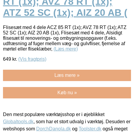
RT (1x); AVZ 78 RT (1x);
ATZ 52 SC (1x); AIZ 20 AB (
Flisesæt med 4 dele ACZ 85 RT (1x); AVZ 78 RT (1x); ATZ
52 SC (1x); AIZ 20 AB (1x), Flisesæt med 4 dele, Alsidigt
flisesæt til renoverings- og ombygningsopgaver (f.eks.
udfræsning af fuger mellem væg- og gulvfliser, fjernelse af
mørtel eller fliseklæber,
(Læs mere)
649
kr.
(Vis fragtpris)
Læs mere »
Køb nu »
Den mest populære værktøjsshop er i øjeblikket
Globaltools.dk
, som har et stort udvalg i værktøj. Desuden er
webshops som
DorchDanola.dk
og
Toolster.dk
også meget