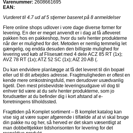
Varenummer:
2608661695
EAN:
Vurderet til
4.7
ud af 5 stjerner baseret på
8
anmeldelser
Flere online shops udlover i vore dage diverse former for
levering. En der er meget anvendt er i dag at få afleveret
pakken hos en pakkeshop, hvor du selv henter produkterne
når der er mulighed for det. Metoden er nemlig temmelig let
gængelig, og endda desuden den billigste mulighed for
levering ved køb af Flisesæt med 4 dele ACZ 85 RT (1x);
AVZ 78 RT (1x); ATZ 52 SC (1x); AIZ 20 AB (.
Du kan endvidere planlægge at få det leveret til din bopæl
eller ud til dit arbejdes adresse. Fragtmuligheden er oftest en
kende mere omkostningsfuld, men derudover usædvanlig
ligetil. Den mest prisbevidste leveringsudgave vil dog til
enhver tid være at du selv henter produkterne, som jo
forudsætter at du befinder dig i kort afstand af e-
forretningens tilholdssted.
Fragttiden på Komplet sortiment – B komplet katalog kan
vise sig at være super afgørende i tilfælde af at vi skal bruge
din pakke nu og her, så herved er det skam væsentligt at
man dobbelttjekker tidshorisonten for levering for det