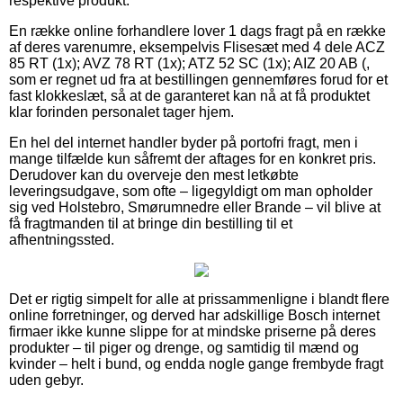
respektive produkt.
En række online forhandlere lover 1 dags fragt på en række
af deres varenumre, eksempelvis Flisesæt med 4 dele ACZ
85 RT (1x); AVZ 78 RT (1x); ATZ 52 SC (1x); AIZ 20 AB (,
som er regnet ud fra at bestillingen gennemføres forud for et
fast klokkeslæt, så at de garanteret kan nå at få produktet
klar forinden personalet tager hjem.
En hel del internet handler byder på portofri fragt, men i
mange tilfælde kun såfremt der aftages for en konkret pris.
Derudover kan du overveje den mest letkøbte
leveringsudgave, som ofte – ligegyldigt om man opholder
sig ved Holstebro, Smørumnedre eller Brande – vil blive at
få fragtmanden til at bringe din bestilling til et
afhentningssted.
Det er rigtig simpelt for alle at prissammenligne i blandt flere
online forretninger, og derved har adskillige Bosch internet
firmaer ikke kunne slippe for at mindske priserne på deres
produkter – til piger og drenge, og samtidig til mænd og
kvinder – helt i bund, og endda nogle gange frembyde fragt
uden gebyr.