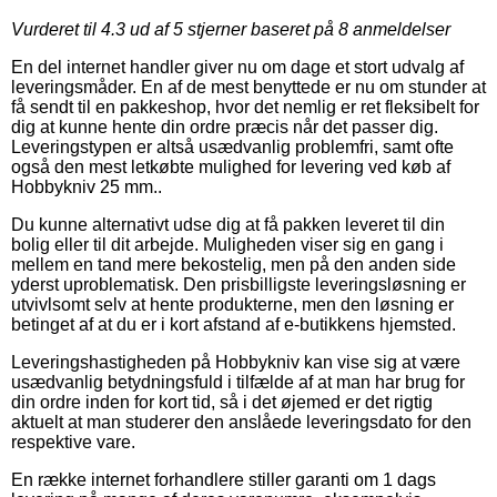
Vurderet til
4.3
ud af 5 stjerner baseret på
8
anmeldelser
En del internet handler giver nu om dage et stort udvalg af
leveringsmåder. En af de mest benyttede er nu om stunder at
få sendt til en pakkeshop, hvor det nemlig er ret fleksibelt for
dig at kunne hente din ordre præcis når det passer dig.
Leveringstypen er altså usædvanlig problemfri, samt ofte
også den mest letkøbte mulighed for levering ved køb af
Hobbykniv 25 mm..
Du kunne alternativt udse dig at få pakken leveret til din
bolig eller til dit arbejde. Muligheden viser sig en gang i
mellem en tand mere bekostelig, men på den anden side
yderst uproblematisk. Den prisbilligste leveringsløsning er
utvivlsomt selv at hente produkterne, men den løsning er
betinget af at du er i kort afstand af e-butikkens hjemsted.
Leveringshastigheden på Hobbykniv kan vise sig at være
usædvanlig betydningsfuld i tilfælde af at man har brug for
din ordre inden for kort tid, så i det øjemed er det rigtig
aktuelt at man studerer den anslåede leveringsdato for den
respektive vare.
En række internet forhandlere stiller garanti om 1 dags