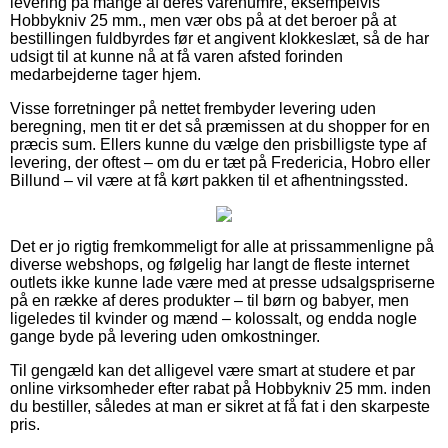
levering på mange af deres varenumre, eksempelvis
Hobbykniv 25 mm., men vær obs på at det beroer på at
bestillingen fuldbyrdes før et angivent klokkeslæt, så de har
udsigt til at kunne nå at få varen afsted forinden
medarbejderne tager hjem.
Visse forretninger på nettet frembyder levering uden
beregning, men tit er det så præmissen at du shopper for en
præcis sum. Ellers kunne du vælge den prisbilligste type af
levering, der oftest – om du er tæt på Fredericia, Hobro eller
Billund – vil være at få kørt pakken til et afhentningssted.
Det er jo rigtig fremkommeligt for alle at prissammenligne på
diverse webshops, og følgelig har langt de fleste internet
outlets ikke kunne lade være med at presse udsalgspriserne
på en række af deres produkter – til børn og babyer, men
ligeledes til kvinder og mænd – kolossalt, og endda nogle
gange byde på levering uden omkostninger.
Til gengæld kan det alligevel være smart at studere et par
online virksomheder efter rabat på Hobbykniv 25 mm. inden
du bestiller, således at man er sikret at få fat i den skarpeste
pris.