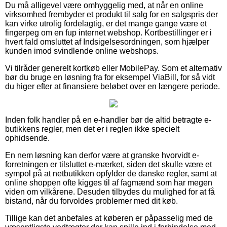
Du må alligevel være omhyggelig med, at når en online
virksomhed frembyder et produkt til salg for en salgspris der
kan virke utrolig fordelagtig, er det mange gange være et
fingerpeg om en fup internet webshop. Kortbestillinger er i
hvert fald omsluttet af Indsigelsesordningen, som hjælper
kunden imod svindlende online webshops.
Vi tilråder generelt kortkøb eller MobilePay. Som et alternativ
bør du bruge en løsning fra for eksempel ViaBill, for så vidt
du higer efter at finansiere beløbet over en længere periode.
Inden folk handler på en e-handler bør de altid betragte e-
butikkens regler, men det er i reglen ikke specielt
ophidsende.
En nem løsning kan derfor være at granske hvorvidt e-
forretningen er tilsluttet e-mærket, siden det skulle være et
sympol på at netbutikken opfylder de danske regler, samt at
online shoppen ofte kigges til af fagmænd som har megen
viden om vilkårene. Desuden tilbydes du mulighed for at få
bistand, når du forvoldes problemer med dit køb.
Tillige kan det anbefales at køberen er påpasselig med de