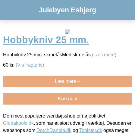
Julebyen Esbjerg
Hobbykniv 25 mm.
Hobbykniv 25 mm. skruelåsMed skruelås
(Læs mere)
60
kr.
(Vis fragtpris)
Læs mere »
Køb nu »
Den mest populære værktøjsshop er i øjeblikket
Globaltools.dk
, som har et stort udvalg i værktøj. Desuden er
webshops som
DorchDanola.dk
og
Toolster.dk
også meget