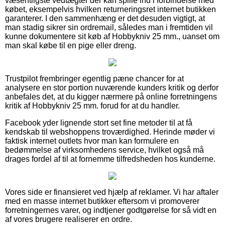
væsentligste vedtægter der kan spille ind i forbindelse med
købet, eksempelvis hvilken returneringsret internet butikken
garanterer. I den sammenhæng er det desuden vigtigt, at
man stadig sikrer sin ordremail, således man i fremtiden vil
kunne dokumentere sit køb af Hobbykniv 25 mm., uanset om
man skal købe til en pige eller dreng.
Trustpilot frembringer egentlig pæne chancer for at
analysere en stor portion nuværende kunders kritik og derfor
anbefales det, at du kigger nærmere på online forretningens
kritik af Hobbykniv 25 mm. forud for at du handler.
Facebook yder lignende stort set fine metoder til at få
kendskab til webshoppens troværdighed. Herinde møder vi
faktisk internet outlets hvor man kan formulere en
bedømmelse af virksomhedens service, hvilket også må
drages fordel af til at fornemme tilfredsheden hos kunderne.
Vores side er finansieret ved hjælp af reklamer. Vi har aftaler
med en masse internet butikker eftersom vi promoverer
forretningernes varer, og indtjener godtgørelse for så vidt en
af vores brugere realiserer en ordre.