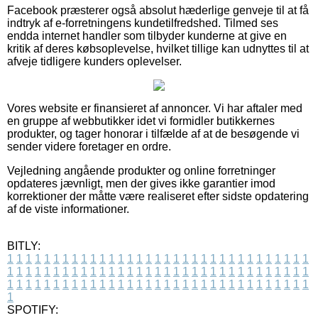
Facebook præsterer også absolut hæderlige genveje til at få
indtryk af e-forretningens kundetilfredshed. Tilmed ses
endda internet handler som tilbyder kunderne at give en
kritik af deres købsoplevelse, hvilket tillige kan udnyttes til at
afveje tidligere kunders oplevelser.
Vores website er finansieret af annoncer. Vi har aftaler med
en gruppe af webbutikker idet vi formidler butikkernes
produkter, og tager honorar i tilfælde af at de besøgende vi
sender videre foretager en ordre.
Vejledning angående produkter og online forretninger
opdateres jævnligt, men der gives ikke garantier imod
korrektioner der måtte være realiseret efter sidste opdatering
af de viste informationer.
BITLY:
1
1
1
1
1
1
1
1
1
1
1
1
1
1
1
1
1
1
1
1
1
1
1
1
1
1
1
1
1
1
1
1
1
1
1
1
1
1
1
1
1
1
1
1
1
1
1
1
1
1
1
1
1
1
1
1
1
1
1
1
1
1
1
1
1
1
1
1
1
1
1
1
1
1
1
1
1
1
1
1
1
1
1
1
1
1
1
1
1
1
1
1
1
1
1
1
1
1
1
1
SPOTIFY: