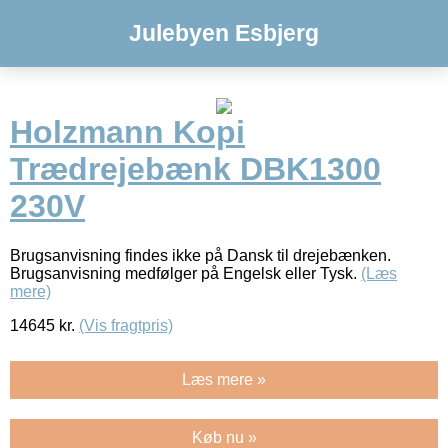
Julebyen Esbjerg
Holzmann Kopi
Trædrejebænk DBK1300
230V
Brugsanvisning findes ikke på Dansk til drejebænken.
Brugsanvisning medfølger på Engelsk eller Tysk.
(Læs
mere)
14645
kr.
(Vis fragtpris)
Læs mere »
Køb nu »