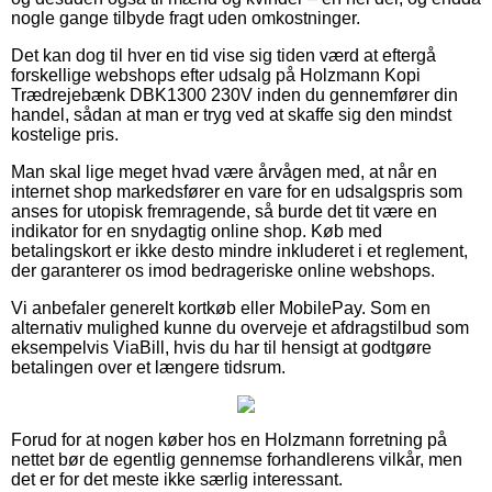
nogle gange tilbyde fragt uden omkostninger.
Det kan dog til hver en tid vise sig tiden værd at eftergå
forskellige webshops efter udsalg på Holzmann Kopi
Trædrejebænk DBK1300 230V inden du gennemfører din
handel, sådan at man er tryg ved at skaffe sig den mindst
kostelige pris.
Man skal lige meget hvad være årvågen med, at når en
internet shop markedsfører en vare for en udsalgspris som
anses for utopisk fremragende, så burde det tit være en
indikator for en snydagtig online shop. Køb med
betalingskort er ikke desto mindre inkluderet i et reglement,
der garanterer os imod bedrageriske online webshops.
Vi anbefaler generelt kortkøb eller MobilePay. Som en
alternativ mulighed kunne du overveje et afdragstilbud som
eksempelvis ViaBill, hvis du har til hensigt at godtgøre
betalingen over et længere tidsrum.
Forud for at nogen køber hos en Holzmann forretning på
nettet bør de egentlig gennemse forhandlerens vilkår, men
det er for det meste ikke særlig interessant.