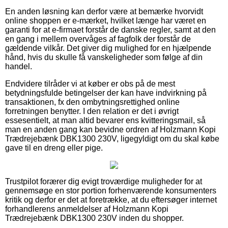
En anden løsning kan derfor være at bemærke hvorvidt
online shoppen er e-mærket, hvilket længe har været en
garanti for at e-firmaet forstår de danske regler, samt at den
en gang i mellem overvåges af fagfolk der forstår de
gældende vilkår. Det giver dig mulighed for en hjælpende
hånd, hvis du skulle få vanskeligheder som følge af din
handel.
Endvidere tilråder vi at køber er obs på de mest
betydningsfulde betingelser der kan have indvirkning på
transaktionen, fx den ombytningsrettighed online
forretningen benytter. I den relation er det i øvrigt
essesentielt, at man altid bevarer ens kvitteringsmail, så
man en anden gang kan bevidne ordren af Holzmann Kopi
Trædrejebænk DBK1300 230V, ligegyldigt om du skal købe
gave til en dreng eller pige.
Trustpilot forærer dig evigt troværdige muligheder for at
gennemsøge en stor portion forhenværende konsumenters
kritik og derfor er det at foretrække, at du eftersøger internet
forhandlerens anmeldelser af Holzmann Kopi
Trædrejebænk DBK1300 230V inden du shopper.