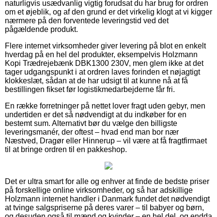
naturligvis usædvanlig vigtig forudsat du har brug for ordren
om et øjeblik, og af den grund er det virkelig klogt at vi kigger
nærmere på den forventede leveringstid ved det
pågældende produkt.
Flere internet virksomheder giver levering på blot en enkelt
hverdag på en hel del produkter, eksempelvis Holzmann
Kopi Trædrejebænk DBK1300 230V, men glem ikke at det
tager udgangspunkt i at ordren laves forinden et nøjagtigt
klokkeslæt, sådan at de har udsigt til at kunne nå at få
bestillingen fikset før logistikmedarbejderne får fri.
En række forretninger på nettet lover fragt uden gebyr, men
undertiden er det så nødvendigt at du indkøber for en
bestemt sum. Alternativt bør du vælge den billigste
leveringsmanér, der oftest – hvad end man bor nær
Næstved, Dragør eller Hinnerup – vil være at få fragtfirmaet
til at bringe ordren til en pakkeshop.
Det er ultra smart for alle og enhver at finde de bedste priser
på forskellige online virksomheder, og så har adskillige
Holzmann internet handler i Danmark fundet det nødvendigt
at tvinge salgspriserne på deres varer – til babyer og børn,
og desuden også til mænd og kvinder – en hel del, og endda