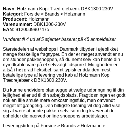
Navn:
Holzmann Kopi Trædrejebænk DBK1300 230V
Kategori:
Forside > Brands > Holzmann
Producent:
Holzmann
Varenummer:
DBK1300-230V
EAN:
9120039907475
Vurderet til
4
ud af 5 stjerner baseret på
45
anmeldelser
Størstedelen af webshops i Danmark tilbyder i øjeblikket
mange forskellige fragttyper. En der er meget anvendt er nu
om stunder pakkeshoppen, så du nemt selv kan hente din
nyindkøbte vare på et selvvalgt tidspunkt. Muligheden er
altså i høj grad fleksibel, samt typisk endda den mest
betalelige type af levering ved køb af Holzmann Kopi
Trædrejebænk DBK1300 230V.
Du kunne endvidere planlægge at vælge udbringning til din
lejlighed eller ud til din arbejdsplads. Fragtløsningen er godt
nok en lille smule mere omkostningsfuld, men omvendt
meget let gængelig. Den billigste løsning vil dog altid vise
sig at være at hente pakken selv, som dog kræver at du
opholder dig nærved online shoppens arbejdslager.
Leveringstiden på Forside > Brands > Holzmann er