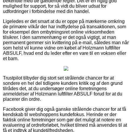
bekendte med de gældende regler. Det er en rigtig god
mulighed for support, for så vidt du bliver udsat for
udfordringer i forbindelse med din handel.
Ligeledes er det smart at du er oppe på mærkerne omkring
de primære vilkår der har indflydelse på transaktionen, som
for eksempel den ombytningsret online virksomheden
tilsikrer. I den sammenhæng er det også vigtigt, at man
permanent gemmer sin kvittering på e-mail, således man når
som helst vil kunne vidne om købet af Holzmann luftfilter
ABSULF, hvad end du leder efter en vare til en voksen eller
et barn.
Trustpilot tilbyder dig stort set strålende chancer for at
sondere en hel del tidligere kunders kritik og af den grund
tilrådes det, at du undersøger online forretningens
anmeldelser af Holzmann luftfilter ABSULF forud for at du
placerer din ordre.
Facebook giver dig også ganske strålende chancer for at få
kendskab til webshoppens kundefokus. Herinde er der
faktisk online forretninger som gør det muligt at notere en
evaluering af ordreforløbet, hvilket tilmed må anvendes til at
få et indtryk af kundetilfredsheden.