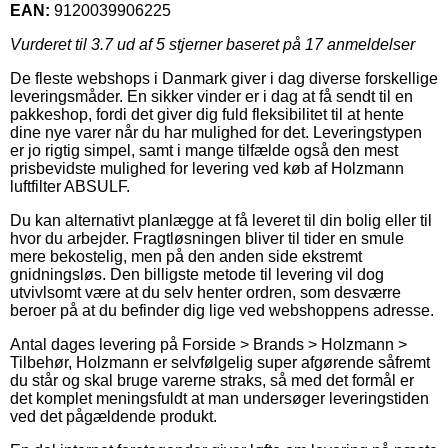
EAN:
9120039906225
Vurderet til
3.7
ud af 5 stjerner baseret på
17
anmeldelser
De fleste webshops i Danmark giver i dag diverse forskellige
leveringsmåder. En sikker vinder er i dag at få sendt til en
pakkeshop, fordi det giver dig fuld fleksibilitet til at hente
dine nye varer når du har mulighed for det. Leveringstypen
er jo rigtig simpel, samt i mange tilfælde også den mest
prisbevidste mulighed for levering ved køb af Holzmann
luftfilter ABSULF.
Du kan alternativt planlægge at få leveret til din bolig eller til
hvor du arbejder. Fragtløsningen bliver til tider en smule
mere bekostelig, men på den anden side ekstremt
gnidningsløs. Den billigste metode til levering vil dog
utvivlsomt være at du selv henter ordren, som desværre
beroer på at du befinder dig lige ved webshoppens adresse.
Antal dages levering på Forside > Brands > Holzmann >
Tilbehør, Holzmann er selvfølgelig super afgørende såfremt
du står og skal bruge varerne straks, så med det formål er
det komplet meningsfuldt at man undersøger leveringstiden
ved det pågældende produkt.