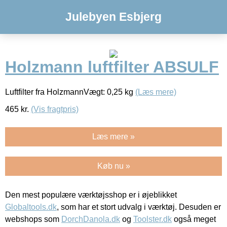
Julebyen Esbjerg
Holzmann luftfilter ABSULF
Luftfilter fra HolzmannVægt: 0,25 kg
(Læs mere)
465
kr.
(Vis fragtpris)
Læs mere »
Køb nu »
Den mest populære værktøjsshop er i øjeblikket
Globaltools.dk
, som har et stort udvalg i værktøj. Desuden er
webshops som
DorchDanola.dk
og
Toolster.dk
også meget