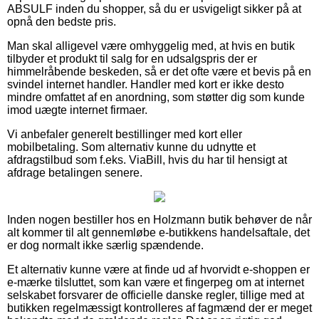
ABSULF inden du shopper, så du er usvigeligt sikker på at
opnå den bedste pris.
Man skal alligevel være omhyggelig med, at hvis en butik
tilbyder et produkt til salg for en udsalgspris der er
himmelråbende beskeden, så er det ofte være et bevis på en
svindel internet handler. Handler med kort er ikke desto
mindre omfattet af en anordning, som støtter dig som kunde
imod uægte internet firmaer.
Vi anbefaler generelt bestillinger med kort eller
mobilbetaling. Som alternativ kunne du udnytte et
afdragstilbud som f.eks. ViaBill, hvis du har til hensigt at
afdrage betalingen senere.
Inden nogen bestiller hos en Holzmann butik behøver de når
alt kommer til alt gennemløbe e-butikkens handelsaftale, det
er dog normalt ikke særlig spændende.
Et alternativ kunne være at finde ud af hvorvidt e-shoppen er
e-mærke tilsluttet, som kan være et fingerpeg om at internet
selskabet forsvarer de officielle danske regler, tillige med at
butikken regelmæssigt kontrolleres af fagmænd der er meget