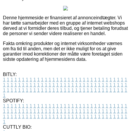
Denne hjemmeside er finansieret af annonceindtægter. Vi
har tætte samarbejder med en gruppe af internet webshops
derved at vi formidler deres tilbud, og tjener betaling forudsat
de personer vi sender videre realiserer en handel.
Fakta omkring produkter og internet virksomheder værnes
om fra tid til anden, men det er ikke muligt for os at give
garantier imod korrektioner der måtte være foretaget siden
sidste opdatering af hjemmesidens data.
BITLY:
1
1
1
1
1
1
1
1
1
1
1
1
1
1
1
1
1
1
1
1
1
1
1
1
1
1
1
1
1
1
1
1
1
1
1
1
1
1
1
1
1
1
1
1
1
1
1
1
1
1
1
1
1
1
1
1
1
1
1
1
1
1
1
1
1
1
1
1
1
1
1
1
1
1
1
1
1
1
1
1
1
1
1
1
1
1
1
1
1
1
1
1
1
1
1
1
1
1
1
1
SPOTIFY:
1
1
1
1
1
1
1
1
1
1
1
1
1
1
1
1
1
1
1
1
1
1
1
1
1
1
1
1
1
1
1
1
1
1
1
1
1
1
1
1
1
1
1
1
1
1
1
1
1
1
1
1
1
1
1
1
1
1
1
1
1
1
1
1
1
1
1
1
1
1
1
1
1
1
1
1
1
1
1
1
1
1
1
1
1
1
1
1
1
1
1
1
1
1
1
1
1
1
1
1
CUTTLY BIO: