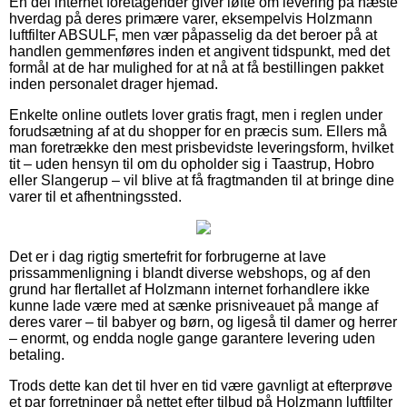
En del internet foretagender giver løfte om levering på næste
hverdag på deres primære varer, eksempelvis Holzmann
luftfilter ABSULF, men vær påpasselig da det beroer på at
handlen gemmenføres inden et angivent tidspunkt, med det
formål at de har mulighed for at nå at få bestillingen pakket
inden personalet drager hjemad.
Enkelte online outlets lover gratis fragt, men i reglen under
forudsætning af at du shopper for en præcis sum. Ellers må
man foretrække den mest prisbevidste leveringsform, hvilket
tit – uden hensyn til om du opholder sig i Taastrup, Hobro
eller Slangerup – vil blive at få fragtmanden til at bringe dine
varer til et afhentningssted.
Det er i dag rigtig smertefrit for forbrugerne at lave
prissammenligning i blandt diverse webshops, og af den
grund har flertallet af Holzmann internet forhandlere ikke
kunne lade være med at sænke prisniveauet på mange af
deres varer – til babyer og børn, og ligeså til damer og herrer
– enormt, og endda nogle gange garantere levering uden
betaling.
Trods dette kan det til hver en tid være gavnligt at efterprøve
et par forretninger på nettet efter tilbud på Holzmann luftfilter