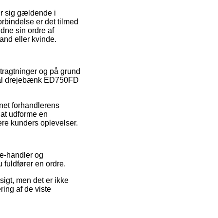
ør sig gældende i
rbindelse er det tilmed
dne sin ordre af
nd eller kvinde.
betragtninger og på grund
Metal drejebænk ED750FD
rnet forhandlerens
 at udforme en
ere kunders oplevelser.
 e-handler og
 fuldfører en ordre.
gt, men det er ikke
ring af de viste