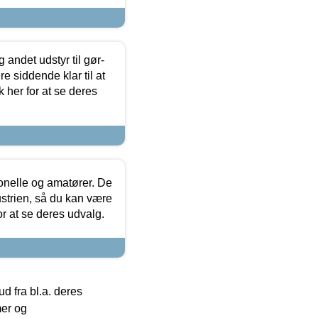
 andet udstyr til gør-
 siddende klar til at
 her for at se deres
ionelle og amatører. De
strien, så du kan være
or at se deres udvalg.
 fra bl.a. deres
mer og