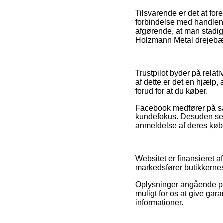
Tilsvarende er det at fo
forbindelse med handlen,
afgørende, at man stadig
Holzmann Metal drejebænk
Trustpilot byder på relat
af dette er det en hjæl
forud for at du køber.
Facebook medfører på samm
kundefokus. Desuden ser 
anmeldelse af deres købso
Websitet er finansieret 
markedsfører butikkernes 
Oplysninger angående pr
muligt for os at give gara
informationer.