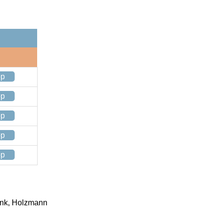
op
op
op
op
op
ænk, Holzmann