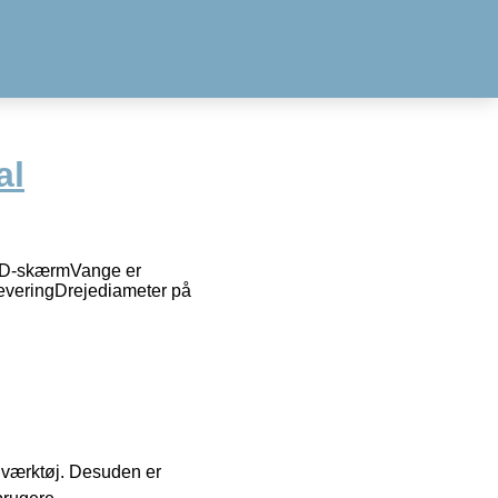
al
LCD-skærmVange er
 leveringDrejediameter på
 i værktøj. Desuden er