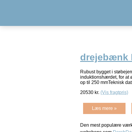
drejebænk
Rubust bygget i støbej
induktionshærdet, for at
op til 250 mmTeknisk d
20530
kr.
(Vis fragtpris)
Læs mere »
Den mest populære værkt