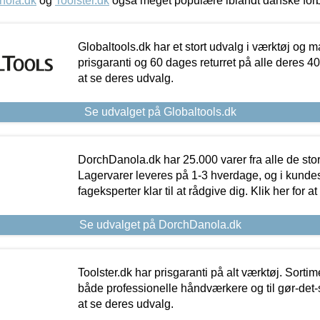
nola.dk
og
Toolster.dk
også meget populære iblandt danske for
Globaltools.dk har et stort udvalg i værktøj og m
prisgaranti og 60 dages returret på alle deres 40.
at se deres udvalg.
Se udvalget på Globaltools.dk
DorchDanola.dk har 25.000 varer fra alle de st
Lagervarer leveres på 1-3 hverdage, og i kundes
fageksperter klar til at rådgive dig. Klik her for a
Se udvalget på DorchDanola.dk
Toolster.dk har prisgaranti på alt værktøj. Sortim
både professionelle håndværkere og til gør-det-se
at se deres udvalg.