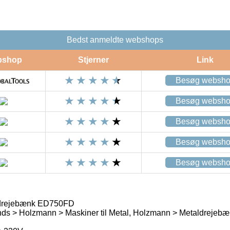
Bedst anmeldte webshops
bshop
Stjerner
Link
Besøg websh
Besøg websh
Besøg websh
Besøg websh
Besøg websh
drejebænk ED750FD
nds > Holzmann > Maskiner til Metal, Holzmann > Metaldrejeb