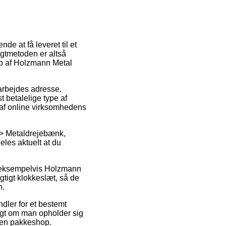
de at få leveret til et
agtmetoden er altså
øb af Holzmann Metal
t arbejdes adresse.
 betalelige type af
n af online virksomhedens
 > Metaldrejebænk,
deles aktuelt at du
, eksempelvis Holzmann
tigt klokkeslæt, så de
n.
dler for et bestemt
ldigt om man opholder sig
il en pakkeshop.