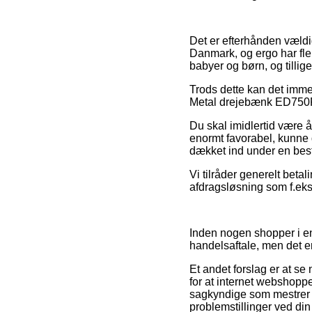
Det er efterhånden vældig
Danmark, og ergo har fler
babyer og børn, og tilli
Trods dette kan det immer
Metal drejebænk ED750FD f
Du skal imidlertid være 
enormt favorabel, kunne d
dækket ind under en best
Vi tilråder generelt beta
afdragsløsning som f.eks.
Inden nogen shopper i en
handelsaftale, men det er
Et andet forslag er at s
for at internet webshoppen
sagkyndige som mestrer de
problemstillinger ved di