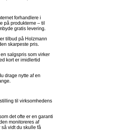
ternet forhandlere i
e på produkterne – til
mbyde gratis levering.
fter tilbud på Holzmann
den skarpeste pris.
 en salgspris som virker
d kort er imidlertid
du drage nytte af en
gange.
tilling til virksomhedens
om det ofte er en garanti
anden monitoreres af
så vidt du skulle få