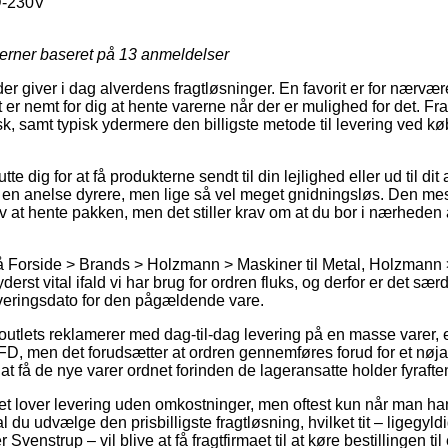
-230V
jerner baseret på
13
anmeldelser
r giver i dag alverdens fragtløsninger. En favorit er for nærværen
 er nemt for dig at hente varerne når der er mulighed for det. Fr
, samt typisk ydermere den billigste metode til levering ved k
 dig for at få produkterne sendt til din lejlighed eller ud til di
 en anelse dyrere, men lige så vel meget gnidningsløs. Den mest
lv at hente pakken, men det stiller krav om at du bor i nærhede
 Forside > Brands > Holzmann > Maskiner til Metal, Holzmann
erst vital ifald vi har brug for ordren fluks, og derfor er det sær
veringsdato for den pågældende vare.
utlets reklamerer med dag-til-dag levering på en masse varer
 men det forudsætter at ordren gennemføres forud for et nøjag
 at få de nye varer ordnet forinden de lageransatte holder fyrafte
tet lover levering uden omkostninger, men oftest kun når man han
l du udvælge den prisbilligste fragtløsning, hvilket tit – ligegy
 Svenstrup – vil blive at få fragtfirmaet til at køre bestillingen t