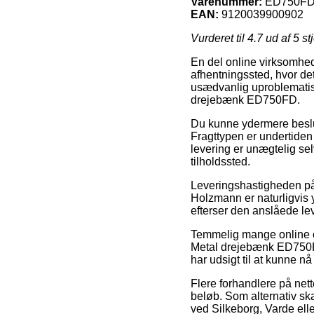
Varenummer:
ED750FD
EAN:
9120039900902
Vurderet til
4.7
ud af 5 st
En del online virksomhede
afhentningssted, hvor det
usædvanlig uproblematisk
drejebænk ED750FD.
Du kunne ydermere beslutte
Fragttypen er undertiden
levering er unægtelig se
tilholdssted.
Leveringshastigheden på
Holzmann er naturligvis yd
efterser den anslåede le
Temmelig mange online o
Metal drejebænk ED750FD,
har udsigt til at kunne nå
Flere forhandlere på net
beløb. Som alternativ ska
ved Silkeborg, Varde eller