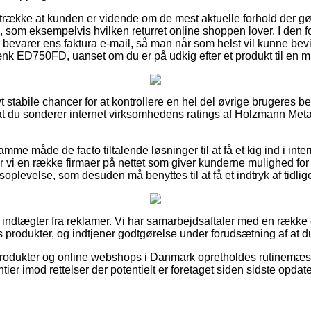
retrække at kunden er vidende om de mest aktuelle forhold der g
 som eksempelvis hvilken returret online shoppen lover. I den fo
 bevarer ens faktura e-mail, så man når som helst vil kunne bevi
 ED750FD, uanset om du er på udkig efter et produkt til en ma
ivt stabile chancer for at kontrollere en hel del øvrige brugeres 
p, at du sonderer internet virksomhedens ratings af Holzmann 
e måde de facto tiltalende løsninger til at få et kig ind i inte
vi en række firmaer på nettet som giver kunderne mulighed for
plevelse, som desuden må benyttes til at få et indtryk af tidlig
af indtægter fra reklamer. Vi har samarbejdsaftaler med en række
produkter, og indtjener godtgørelse under forudsætning af at du
odukter og online webshops i Danmark opretholdes rutinemæssi
ntier imod rettelser der potentielt er foretaget siden sidste opdate