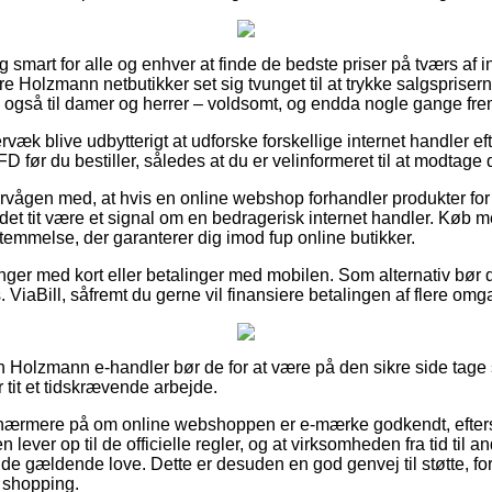
 smart for alle og enhver at finde de bedste priser på tværs af in
e Holzmann netbutikker set sig tvunget til at trykke salgsprisern
ge også til damer og herrer – voldsomt, og endda nogle gange fre
væk blive udbytterigt at udforske forskellige internet handler e
ør du bestiller, således at du er velinformeret til at modtage 
årvågen med, at hvis en online webshop forhandler produkter for
et tit være et signal om en bedragerisk internet handler. Køb me
emmelse, der garanterer dig imod fup online butikker.
linger med kort eller betalinger med mobilen. Som alternativ bør 
 ViaBill, såfremt du gerne vil finansiere betalingen af flere om
 Holzmann e-handler bør de for at være på den sikre side tage s
 tit et tidskrævende arbejde.
e nærmere på om online webshoppen er e-mærke godkendt, efters
 lever op til de officielle regler, og at virksomheden fra tid til 
 gældende love. Dette er desuden en god genvej til støtte, for 
n shopping.