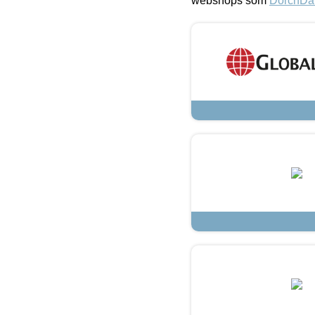
webshops som
DorchDa