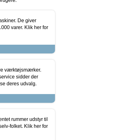
brugere.
askiner. De giver
000 varer. Klik her for
ore værktøjsmærker.
ervice sidder der
t se deres udvalg.
entet rummer udstyr til
lv-folket. Klik her for