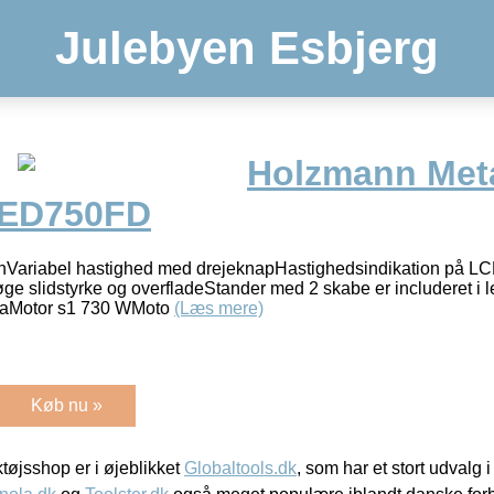
Julebyen Esbjerg
Holzmann Met
 ED750FD
ernVariabel hastighed med drejeknapHastighedsindikation på 
 øge slidstyrke og overfladeStander med 2 skabe er includeret i
ataMotor s1 730 WMoto
(Læs mere)
Køb nu »
øjsshop er i øjeblikket
Globaltools.dk
, som har et stort udvalg