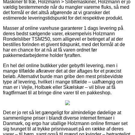
Maskiner til træ, Holzmann > Slibemaskiner, Holzmann er jo
vældig bestemmende når du mangler varerne fluks, så med
det formål er det altså afgørende at vi gransker det
estimerede leveringstidspunkt for det respektive produkt.
Masser af online varehuse garanterer 1 dags levering på
deres bedst sælgende varer, eksempelvis Holzmann
Rondelsliber TSM250, som alligevel er betinget af at der
bestilles forinden et givent tidspunkt, med det formål at de
har en chance for at nå at få varen ordnet før
pakkemedarbejderne holder fyraften.
En hel del online butikker yder gebyrfri levering, men i
mange tilfælde afkræver det at der aftages for et præcist
beløb. Alternativt burde man gribe den mest prisbevidste
type af levering, hvilket i mange tilfælde – uafhængig om
man er i Vejle, Holbæk eller Skælskør – vil blive at få
fragtfirmaet til at bringe dine varer til en pakkeshop.
Det er jo ret så let gængeligt for almindelige dødelige at
sammenligne priser i blandt diverse internet firmaer i
Danmark, og ergo har utallige Holzmann online firmaer set
sig tvunget til at trykke prisniveauet på en række af deres
varer – til børn, samt også til mænd og kvinder – betragteligt,