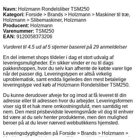
Navn:
Holzmann Rondelsliber TSM250
Kategori:
Forside > Brands > Holzmann > Maskiner til træ,
Holzmann > Slibemaskiner, Holzmann
Producent:
Holzmann
Varenummer:
TSM250
EAN:
9120058373206
Vurderet til
4.5
ud af 5 stjerner baseret på
29
anmeldelser
En del internet shops tildeler i dag et stort udvalg af
leveringsmuligheder. En sikker vinder er nu til dags
pakkeshoppen, hvor du selv kan afhente de købte varer lige
når det passer dig. Leveringstypen er altså virkelig
uproblematisk, samt endda ligeledes den mest betalelige
leveringstype ved køb af Holzmann Rondelsliber TSM250.
Du kunne derudover afveje for og imod at få leveret til din
adresse eller til adressen hvor du arbejder. Leveringsformen
viser sig tit et hak mere omkostningsfuld, men samtidig ret
nem. Den mest prisbevidste leveringsmåde vil dog til enhver
tid være at du selv henter produkterne, men den mulighed
beroer på at du lever nærved webbutikkens hjemsted.
Leveringsdygtigheden på Forside > Brands > Holzmann >