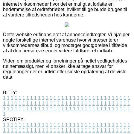
internet virksomheder hvor det er muligt at forfatte en
bedømmelse af ordreforløbet, hvilket tillige burde bruges til
at vurdere tilfredsheden hos kunderne.
Dette website er finansieret af annonceindtægter. Vi hjælper
nogle forskellige internet varehuse hvor vi præsenterer
virksomhedernes tilbud, og modtager godtgørelse i tilfælde
af at den person vi sender videre fuldfører et indkøb.
Viden om produkter og forretninger på nettet vedligeholdes
rutinemæssigt, men vi ønsker ikke at tage ansvar for
reguleringer der er udført efter sidste opdatering af de viste
data.
BITLY:
1
1
1
1
1
1
1
1
1
1
1
1
1
1
1
1
1
1
1
1
1
1
1
1
1
1
1
1
1
1
1
1
1
1
1
1
1
1
1
1
1
1
1
1
1
1
1
1
1
1
1
1
1
1
1
1
1
1
1
1
1
1
1
1
1
1
1
1
1
1
1
1
1
1
1
1
1
1
1
1
1
1
1
1
1
1
1
1
1
1
1
1
1
1
1
1
1
1
1
1
SPOTIFY:
1
1
1
1
1
1
1
1
1
1
1
1
1
1
1
1
1
1
1
1
1
1
1
1
1
1
1
1
1
1
1
1
1
1
1
1
1
1
1
1
1
1
1
1
1
1
1
1
1
1
1
1
1
1
1
1
1
1
1
1
1
1
1
1
1
1