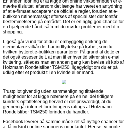
En anden løsning er at kigge om online virksomheden er e-
mærke tilsluttet, eftersom det længe har været en antydning
af at e-firmaet accepterer de officielle regler, foruden at e-
butikken rutinemæssigt efterses af specialister der forstår
bestemmelserne på området. Det er en rigtig god chance for
en hjælpende hånd, såfremt du møder problemer med din
shopping.
Ligeså går vi ind for at du er omhyggelig omkring de
elementære vilkår der har indflydelse på købet, som fx
hvilken bytteret e-butikken garanterer. På grund af dette er
det også essesentielt, at man til enhver tid sikrer sin e-mail
kvittering, således man en anden gang kan bevise sit køb af
Holzmann Rondelsliber TSM250, ligegyldigt om du er på
udkig efter et produkt til en kvinde eller mand.
Trustpilot giver dig uden sammenligning tiltalende
muligheder for at kigge nærmere på en hel del tidligere
kunders opfattelser og herved er det prisværdigt, at du
gennemgår internet forretningens ratings af Holzmann
Rondelsliber TSM250 forinden du handler.
Facebook leverer på samme måde ret så nyttige chancer for
at få indsigt i online shoppens popularitet. Her ser vi nogle