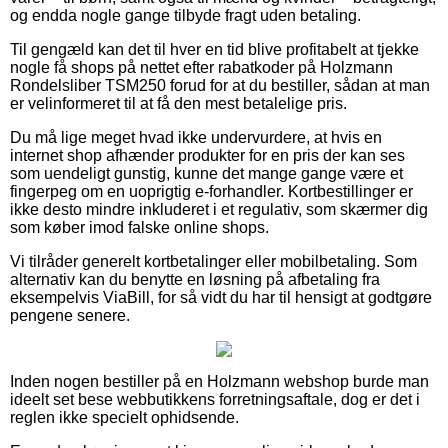
og endda nogle gange tilbyde fragt uden betaling.
Til gengæld kan det til hver en tid blive profitabelt at tjekke
nogle få shops på nettet efter rabatkoder på Holzmann
Rondelsliber TSM250 forud for at du bestiller, sådan at man
er velinformeret til at få den mest betalelige pris.
Du må lige meget hvad ikke undervurdere, at hvis en
internet shop afhænder produkter for en pris der kan ses
som uendeligt gunstig, kunne det mange gange være et
fingerpeg om en uoprigtig e-forhandler. Kortbestillinger er
ikke desto mindre inkluderet i et regulativ, som skærmer dig
som køber imod falske online shops.
Vi tilråder generelt kortbetalinger eller mobilbetaling. Som
alternativ kan du benytte en løsning på afbetaling fra
eksempelvis ViaBill, for så vidt du har til hensigt at godtgøre
pengene senere.
Inden nogen bestiller på en Holzmann webshop burde man
ideelt set bese webbutikkens forretningsaftale, dog er det i
reglen ikke specielt ophidsende.