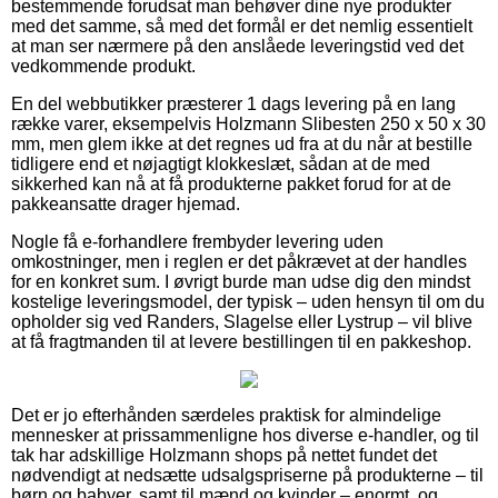
bestemmende forudsat man behøver dine nye produkter
med det samme, så med det formål er det nemlig essentielt
at man ser nærmere på den anslåede leveringstid ved det
vedkommende produkt.
En del webbutikker præsterer 1 dags levering på en lang
række varer, eksempelvis Holzmann Slibesten 250 x 50 x 30
mm, men glem ikke at det regnes ud fra at du når at bestille
tidligere end et nøjagtigt klokkeslæt, sådan at de med
sikkerhed kan nå at få produkterne pakket forud for at de
pakkeansatte drager hjemad.
Nogle få e-forhandlere frembyder levering uden
omkostninger, men i reglen er det påkrævet at der handles
for en konkret sum. I øvrigt burde man udse dig den mindst
kostelige leveringsmodel, der typisk – uden hensyn til om du
opholder sig ved Randers, Slagelse eller Lystrup – vil blive
at få fragtmanden til at levere bestillingen til en pakkeshop.
Det er jo efterhånden særdeles praktisk for almindelige
mennesker at prissammenligne hos diverse e-handler, og til
tak har adskillige Holzmann shops på nettet fundet det
nødvendigt at nedsætte udsalgspriserne på produkterne – til
børn og babyer, samt til mænd og kvinder – enormt, og