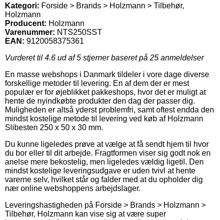
Kategori:
Forside > Brands > Holzmann > Tilbehør,
Holzmann
Producent:
Holzmann
Varenummer:
NTS250SST
EAN:
9120058375361
Vurderet til
4.6
ud af 5 stjerner baseret på
25
anmeldelser
En masse webshops i Danmark tildeler i vore dage diverse
forskellige metoder til levering. En af dem der er mest
populær er for øjeblikket pakkeshops, hvor det er muligt at
hente de nyindkøbte produkter den dag der passer dig.
Muligheden er altså yderst problemfri, samt oftest endda den
mindst kostelige metode til levering ved køb af Holzmann
Slibesten 250 x 50 x 30 mm.
Du kunne ligeledes prøve at vælge at få sendt hjem til hvor
du bor eller til dit arbejde. Fragtformen viser sig godt nok en
anelse mere bekostelig, men ligeledes vældig ligetil. Den
mindst kostelige leveringsudgave er uden tvivl at hente
varerne selv, hvilket står og falder med at du opholder dig
nær online webshoppens arbejdslager.
Leveringshastigheden på Forside > Brands > Holzmann >
Tilbehør, Holzmann kan vise sig at være super