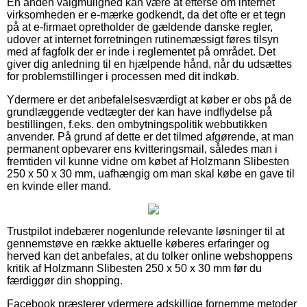
En anden valgmulighed kan være at efterse om internet
virksomheden er e-mærke godkendt, da det ofte er et tegn
på at e-firmaet opretholder de gældende danske regler,
udover at internet forretningen rutinemæssigt føres tilsyn
med af fagfolk der er inde i reglementet på området. Det
giver dig anledning til en hjælpende hånd, når du udsættes
for problemstillinger i processen med dit indkøb.
Ydermere er det anbefalelsesværdigt at køber er obs på de
grundlæggende vedtægter der kan have indflydelse på
bestillingen, f.eks. den ombytningspolitik webbutikken
anvender. På grund af dette er det tilmed afgørende, at man
permanent opbevarer ens kvitteringsmail, således man i
fremtiden vil kunne vidne om købet af Holzmann Slibesten
250 x 50 x 30 mm, uafhængig om man skal købe en gave til
en kvinde eller mand.
Trustpilot indebærer nogenlunde relevante løsninger til at
gennemstøve en række aktuelle køberes erfaringer og
herved kan det anbefales, at du tolker online webshoppens
kritik af Holzmann Slibesten 250 x 50 x 30 mm før du
færdiggør din shopping.
Facebook præsterer ydermere adskillige fornemme metoder