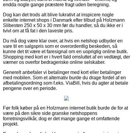
endda nogle gange præstere fragt uden beregning.
Dog kan det trods alt blive lukrativt at inspicere nogle
enkelte internet shops i Danmark efter tilbud på Holzmann
Slibesten 250 x 50 x 30 mm før du handler, så du ikke er i
tvivl om at få fat i den laveste pris.
Du må dog være klar over, at hvis en netshop udbyder en
vare til en salgspris som er overordentlig beskeden, så
kunne det tit være et faresignal om en uoprigtig online butik.
Shopping med kort er i hvert fald omsluttet af en vedtægt, der
værner os overfor bedrageriske online selskaber.
Generelt anbefaler vi betalinger med kort eller betalinger
med mobilen. Som et alternativ burde du drage fordel af en
afbetalingsordning som f.eks. ViaBill, hvis du agter at betale
pengene over en periode.
Før folk køber på en Holzmann internet butik burde de for at
være på den sikre side granske netshoppens
forretningsvilkår, dog er det mange gange et omfattende
projekt.