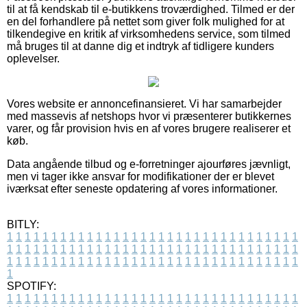
til at få kendskab til e-butikkens troværdighed. Tilmed er der
en del forhandlere på nettet som giver folk mulighed for at
tilkendegive en kritik af virksomhedens service, som tilmed
må bruges til at danne dig et indtryk af tidligere kunders
oplevelser.
Vores website er annoncefinansieret. Vi har samarbejder
med massevis af netshops hvor vi præsenterer butikkernes
varer, og får provision hvis en af vores brugere realiserer et
køb.
Data angående tilbud og e-forretninger ajourføres jævnligt,
men vi tager ikke ansvar for modifikationer der er blevet
iværksat efter seneste opdatering af vores informationer.
BITLY:
1
1
1
1
1
1
1
1
1
1
1
1
1
1
1
1
1
1
1
1
1
1
1
1
1
1
1
1
1
1
1
1
1
1
1
1
1
1
1
1
1
1
1
1
1
1
1
1
1
1
1
1
1
1
1
1
1
1
1
1
1
1
1
1
1
1
1
1
1
1
1
1
1
1
1
1
1
1
1
1
1
1
1
1
1
1
1
1
1
1
1
1
1
1
1
1
1
1
1
1
SPOTIFY:
1
1
1
1
1
1
1
1
1
1
1
1
1
1
1
1
1
1
1
1
1
1
1
1
1
1
1
1
1
1
1
1
1