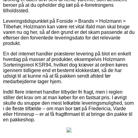
beroer på at du opholder dig tæt på e-forretningens
tilholdssted.
Leveringstidspunktet på Forside > Brands > Holzmann >
Tilbehør, Holzmann kan være ret vital ifald man skal bruge
varen nu og her, så af den grund er det skam passende at du
efterser den forventede leveringsdato for det relevante
produkt.
En del internet handler præsterer levering på blot en enkelt
hverdag på masser af produkter, eksempelvis Holzmann
Sorteringsreol KSR94, hvilket dog kræver at ordren køres
igennem tidligere end et bestemt klokkeslæt, så de har
udsigt til at kunne nå at få pakken sendt afsted før
medarbejderne tager hjem.
Indtil flere internet handler tilbyder fri fragt, men i reglen
stiller det krav om at man køber for en fastsat pris. I øvrigt
skulle du snuppe den mest letkøbte leveringsmulighed, som
i de fleste tilfælde – om man bor tæt på Fredericia, Varde
eller Hinnerup – er at få fragtfirmaet til at bringe din pakke til
en pakkeshop.