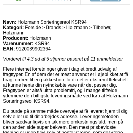
Navn:
Holzmann Sorteringsreol KSR94
Kategori:
Forside > Brands > Holzmann > Tilbehør,
Holzmann
Producent:
Holzmann
Varenummer:
KSR94
EAN:
9120039902364
Vurderet til
4.3
ud af 5 stjerner baseret på
11
anmeldelser
Flere internet forretninger giver i dag et bredt udvalg af
fragttyper. En af dem der er mest anvendt er i øjeblikket at få
bragt ordren til en pakkeshop, fordi det er ekstremt fleksibelt
at kunne hente din nyindkøbte vare når det passer dig.
Fragttypen er altså ultra problemfri, og i mange tilfælde
ydermere den billigste leveringsmåde ved køb af Holzmann
Sorteringsreol KSR94.
Du burde på samme måde overveje at få leveret hjem til dig
selv eller ud til dit arbejdes adresse. Leveringsmetoden
bliver sædvanligvis en tak mere omkostningsfuld, men på
den anden side super bekvem. Den mest prisbevidste
løsning er uden tvivl selv at hente varerne, som desværre