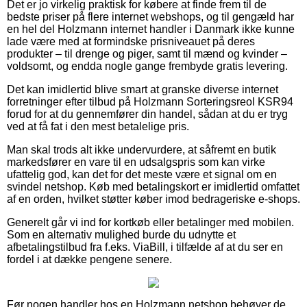
Det er jo virkelig praktisk for købere at finde frem til de
bedste priser på flere internet webshops, og til gengæld har
en hel del Holzmann internet handler i Danmark ikke kunne
lade være med at formindske prisniveauet på deres
produkter – til drenge og piger, samt til mænd og kvinder –
voldsomt, og endda nogle gange frembyde gratis levering.
Det kan imidlertid blive smart at granske diverse internet
forretninger efter tilbud på Holzmann Sorteringsreol KSR94
forud for at du gennemfører din handel, sådan at du er tryg
ved at få fat i den mest betalelige pris.
Man skal trods alt ikke undervurdere, at såfremt en butik
markedsfører en vare til en udsalgspris som kan virke
ufattelig god, kan det for det meste være et signal om en
svindel netshop. Køb med betalingskort er imidlertid omfattet
af en orden, hvilket støtter køber imod bedrageriske e-shops.
Generelt går vi ind for kortkøb eller betalinger med mobilen.
Som en alternativ mulighed burde du udnytte et
afbetalingstilbud fra f.eks. ViaBill, i tilfælde af at du ser en
fordel i at dække pengene senere.
Før nogen handler hos en Holzmann netshop behøver de