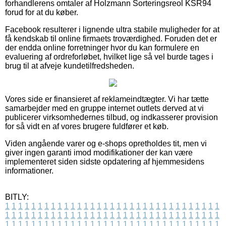
forhandlerens omtaler af Holzmann Sorteringsreol KSR94
forud for at du køber.
Facebook resulterer i lignende ultra stabile muligheder for at
få kendskab til online firmaets troværdighed. Foruden det er
der endda online forretninger hvor du kan formulere en
evaluering af ordreforløbet, hvilket lige så vel burde tages i
brug til at afveje kundetilfredsheden.
Vores side er finansieret af reklameindtægter. Vi har tætte
samarbejder med en gruppe internet outlets derved at vi
publicerer virksomhedernes tilbud, og indkasserer provision
for så vidt en af vores brugere fuldfører et køb.
Viden angående varer og e-shops opretholdes tit, men vi
giver ingen garanti imod modifikationer der kan være
implementeret siden sidste opdatering af hjemmesidens
informationer.
BITLY:
1
1
1
1
1
1
1
1
1
1
1
1
1
1
1
1
1
1
1
1
1
1
1
1
1
1
1
1
1
1
1
1
1
1
1
1
1
1
1
1
1
1
1
1
1
1
1
1
1
1
1
1
1
1
1
1
1
1
1
1
1
1
1
1
1
1
1
1
1
1
1
1
1
1
1
1
1
1
1
1
1
1
1
1
1
1
1
1
1
1
1
1
1
1
1
1
1
1
1