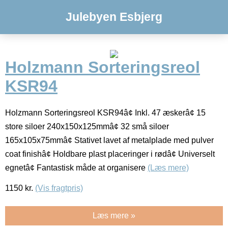
Julebyen Esbjerg
Holzmann Sorteringsreol
KSR94
Holzmann Sorteringsreol KSR94â¢ Inkl. 47 æskerâ¢ 15
store siloer 240x150x125mmâ¢ 32 små siloer
165x105x75mmâ¢ Stativet lavet af metalplade med pulver
coat finishâ¢ Holdbare plast placeringer i rødâ¢ Universelt
egnetâ¢ Fantastisk måde at organisere
(Læs mere)
1150
kr.
(Vis fragtpris)
Læs mere »