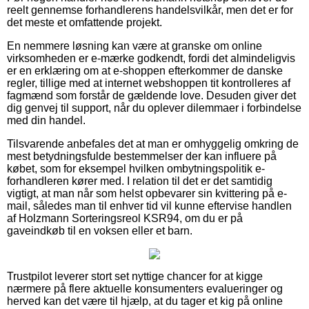
reelt gennemse forhandlerens handelsvilkår, men det er for
det meste et omfattende projekt.
En nemmere løsning kan være at granske om online
virksomheden er e-mærke godkendt, fordi det almindeligvis
er en erklæring om at e-shoppen efterkommer de danske
regler, tillige med at internet webshoppen tit kontrolleres af
fagmænd som forstår de gældende love. Desuden giver det
dig genvej til support, når du oplever dilemmaer i forbindelse
med din handel.
Tilsvarende anbefales det at man er omhyggelig omkring de
mest betydningsfulde bestemmelser der kan influere på
købet, som for eksempel hvilken ombytningspolitik e-
forhandleren kører med. I relation til det er det samtidig
vigtigt, at man når som helst opbevarer sin kvittering på e-
mail, således man til enhver tid vil kunne eftervise handlen
af Holzmann Sorteringsreol KSR94, om du er på
gaveindkøb til en voksen eller et barn.
Trustpilot leverer stort set nyttige chancer for at kigge
nærmere på flere aktuelle konsumenters evalueringer og
herved kan det være til hjælp, at du tager et kig på online