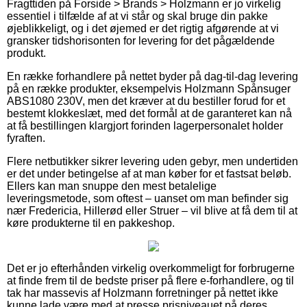
Fragttiden på Forside > Brands > Holzmann er jo virkelig
essentiel i tilfælde af at vi står og skal bruge din pakke
øjeblikkeligt, og i det øjemed er det rigtig afgørende at vi
gransker tidshorisonten for levering for det pågældende
produkt.
En række forhandlere på nettet byder på dag-til-dag levering
på en række produkter, eksempelvis Holzmann Spånsuger
ABS1080 230V, men det kræver at du bestiller forud for et
bestemt klokkeslæt, med det formål at de garanteret kan nå
at få bestillingen klargjort forinden lagerpersonalet holder
fyraften.
Flere netbutikker sikrer levering uden gebyr, men undertiden
er det under betingelse af at man køber for et fastsat beløb.
Ellers kan man snuppe den mest betalelige
leveringsmetode, som oftest – uanset om man befinder sig
nær Fredericia, Hillerød eller Struer – vil blive at få dem til at
køre produkterne til en pakkeshop.
Det er jo efterhånden virkelig overkommeligt for forbrugerne
at finde frem til de bedste priser på flere e-forhandlere, og til
tak har massevis af Holzmann forretninger på nettet ikke
kunne lade være med at presse prisniveauet på deres