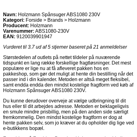
Navn:
Holzmann Spånsuger ABS1080 230V
Kategori:
Forside > Brands > Holzmann
Producent:
Holzmann
Varenummer:
ABS1080-230V
EAN:
9120039901947
Vurderet til
3.7
ud af 5 stjerner baseret på
21
anmeldelser
Størstedelen af outlets på nettet tildeler på nuværende
tidspunkt en lang række forskellige fragtløsninger. Det mest
populære er lige nu at få afleveret pakken hos en
pakkeshop, som gør det muligt at hente din bestilling når det
passer ind i din kalender. Metoden er altså meget fleksibel,
samt endda endda den mindst kostelige fragtform ved køb af
Holzmann Spånsuger ABS1080 230V.
Du kunne derudover overveje at vælge udbringning til dit
hus eller til dit arbejdes adresse. Metoden er beklageligvis
en smule mindre prisbillig, men på den anden side særligt
fremkommelig. Den mindst kostelige fragtform er dog at
hente pakken selv, som jo kræver at du opholder dig lige ved
e-butikkens bopæl.