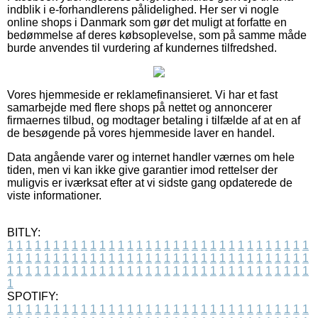
indblik i e-forhandlerens pålidelighed. Her ser vi nogle
online shops i Danmark som gør det muligt at forfatte en
bedømmelse af deres købsoplevelse, som på samme måde
burde anvendes til vurdering af kundernes tilfredshed.
Vores hjemmeside er reklamefinansieret. Vi har et fast
samarbejde med flere shops på nettet og annoncerer
firmaernes tilbud, og modtager betaling i tilfælde af at en af
de besøgende på vores hjemmeside laver en handel.
Data angående varer og internet handler værnes om hele
tiden, men vi kan ikke give garantier imod rettelser der
muligvis er iværksat efter at vi sidste gang opdaterede de
viste informationer.
BITLY:
1
1
1
1
1
1
1
1
1
1
1
1
1
1
1
1
1
1
1
1
1
1
1
1
1
1
1
1
1
1
1
1
1
1
1
1
1
1
1
1
1
1
1
1
1
1
1
1
1
1
1
1
1
1
1
1
1
1
1
1
1
1
1
1
1
1
1
1
1
1
1
1
1
1
1
1
1
1
1
1
1
1
1
1
1
1
1
1
1
1
1
1
1
1
1
1
1
1
1
1
SPOTIFY:
1
1
1
1
1
1
1
1
1
1
1
1
1
1
1
1
1
1
1
1
1
1
1
1
1
1
1
1
1
1
1
1
1