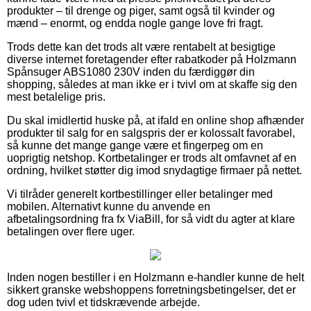
produkter – til drenge og piger, samt også til kvinder og
mænd – enormt, og endda nogle gange love fri fragt.
Trods dette kan det trods alt være rentabelt at besigtige
diverse internet foretagender efter rabatkoder på Holzmann
Spånsuger ABS1080 230V inden du færdiggør din
shopping, således at man ikke er i tvivl om at skaffe sig den
mest betalelige pris.
Du skal imidlertid huske på, at ifald en online shop afhænder
produkter til salg for en salgspris der er kolossalt favorabel,
så kunne det mange gange være et fingerpeg om en
uoprigtig netshop. Kortbetalinger er trods alt omfavnet af en
ordning, hvilket støtter dig imod snydagtige firmaer på nettet.
Vi tilråder generelt kortbestillinger eller betalinger med
mobilen. Alternativt kunne du anvende en
afbetalingsordning fra fx ViaBill, for så vidt du agter at klare
betalingen over flere uger.
Inden nogen bestiller i en Holzmann e-handler kunne de helt
sikkert granske webshoppens forretningsbetingelser, det er
dog uden tvivl et tidskrævende arbejde.