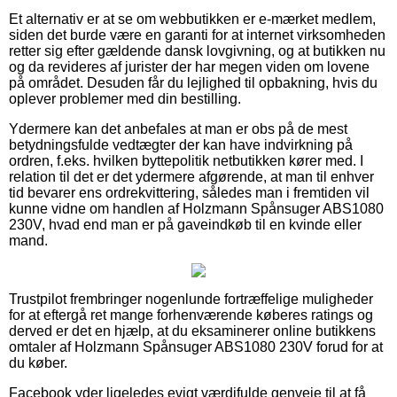
Et alternativ er at se om webbutikken er e-mærket medlem,
siden det burde være en garanti for at internet virksomheden
retter sig efter gældende dansk lovgivning, og at butikken nu
og da revideres af jurister der har megen viden om lovene
på området. Desuden får du lejlighed til opbakning, hvis du
oplever problemer med din bestilling.
Ydermere kan det anbefales at man er obs på de mest
betydningsfulde vedtægter der kan have indvirkning på
ordren, f.eks. hvilken byttepolitik netbutikken kører med. I
relation til det er det ydermere afgørende, at man til enhver
tid bevarer ens ordrekvittering, således man i fremtiden vil
kunne vidne om handlen af Holzmann Spånsuger ABS1080
230V, hvad end man er på gaveindkøb til en kvinde eller
mand.
Trustpilot frembringer nogenlunde fortræffelige muligheder
for at eftergå ret mange forhenværende køberes ratings og
derved er det en hjælp, at du eksaminerer online butikkens
omtaler af Holzmann Spånsuger ABS1080 230V forud for at
du køber.
Facebook yder ligeledes evigt værdifulde genveje til at få