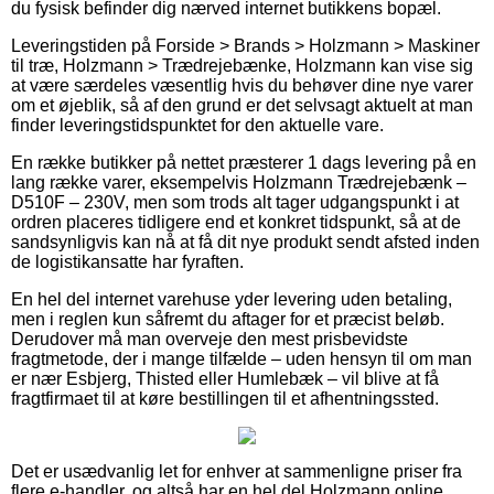
du fysisk befinder dig nærved internet butikkens bopæl.
Leveringstiden på Forside > Brands > Holzmann > Maskiner
til træ, Holzmann > Trædrejebænke, Holzmann kan vise sig
at være særdeles væsentlig hvis du behøver dine nye varer
om et øjeblik, så af den grund er det selvsagt aktuelt at man
finder leveringstidspunktet for den aktuelle vare.
En række butikker på nettet præsterer 1 dags levering på en
lang række varer, eksempelvis Holzmann Trædrejebænk –
D510F – 230V, men som trods alt tager udgangspunkt i at
ordren placeres tidligere end et konkret tidspunkt, så at de
sandsynligvis kan nå at få dit nye produkt sendt afsted inden
de logistikansatte har fyraften.
En hel del internet varehuse yder levering uden betaling,
men i reglen kun såfremt du aftager for et præcist beløb.
Derudover må man overveje den mest prisbevidste
fragtmetode, der i mange tilfælde – uden hensyn til om man
er nær Esbjerg, Thisted eller Humlebæk – vil blive at få
fragtfirmaet til at køre bestillingen til et afhentningssted.
Det er usædvanlig let for enhver at sammenligne priser fra
flere e-handler, og altså har en hel del Holzmann online