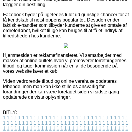
lægger din bestilling.
Facebook byder på ligeledes fuldt ud gunstige chancer for at
få kendskab til netshoppens popularitet. Desuden er der
faktisk e-handler som tilbyder kunderne at give en omtale af
ordreforløbet, hvilket tillige kan bruges til at få et indtryk af
tilfredsheden hos kunderne.
Hjemmesiden er reklamefinansieret. Vi samarbejder med
masser af online outlets hvori vi promoverer forretningernes
tilbud, og tager kommission når en af de besøgende på
vores website laver et køb.
Viden vedrørende tilbud og online varehuse opdateres
løbende, men man kan ikke stille os ansvarlig for
forandringer der kan være foretaget siden vi sidste gang
opdaterede de viste oplysninger.
BITLY:
1
1
1
1
1
1
1
1
1
1
1
1
1
1
1
1
1
1
1
1
1
1
1
1
1
1
1
1
1
1
1
1
1
1
1
1
1
1
1
1
1
1
1
1
1
1
1
1
1
1
1
1
1
1
1
1
1
1
1
1
1
1
1
1
1
1
1
1
1
1
1
1
1
1
1
1
1
1
1
1
1
1
1
1
1
1
1
1
1
1
1
1
1
1
1
1
1
1
1