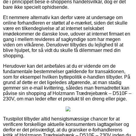
de i princippet bese e-shoppens handelsvilkår, dog er det
bare ikke specielt ophidsende.
Et nemmere alternativ kan derfor være at undersøge om
online forhandleren er støttet af e-mærket, siden det skulle
være en tilkendegivelse af at internet selskabet
imødekommer de danske love, udover at internet firmaet en
gang i mellem revideres af sagkyndige som har megen
viden om vilkårene. Derudover tilbydes du lejlighed til at
blive hjulpet, for så vidt du skulle få dilemmaer med din
shopping.
Herudover kan det anbefales at du er vidende om de
fundamentale bestemmelser gældende for transaktionen,
som for eksempel hvilken byttepolitik e-handlen tilbyder. På
grund af dette er det ligeledes afgørende, at man stadig
gemmer sin e-mail kvittering, således man fremadrettet kan
påvise sin shopping af Holzmann Trædrejebænk – D510F –
230V, om man leder efter et produkt til en dreng eller pige.
Trustpilot tilbyder altid hensigtsmæssige chancer for at
verificere forskellige aktuelle konsumenters iagttagelser og
derfor er det prisværdigt, at du gransker e-forhandlerens
kritik af Holzmann Trædrejebænk – D510F – 230V inden du