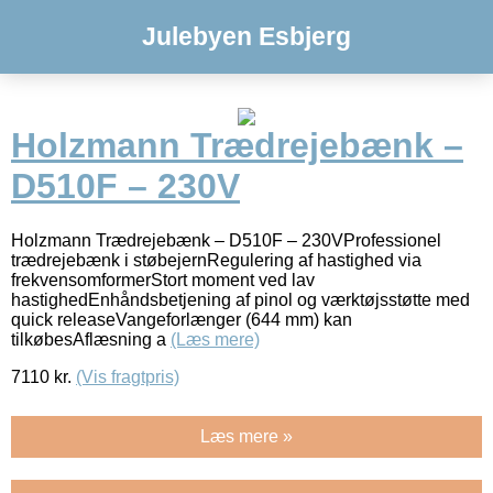
Julebyen Esbjerg
Holzmann Trædrejebænk –
D510F – 230V
Holzmann Trædrejebænk – D510F – 230VProfessionel
trædrejebænk i støbejernRegulering af hastighed via
frekvensomformerStort moment ved lav
hastighedEnhåndsbetjening af pinol og værktøjsstøtte med
quick releaseVangeforlænger (644 mm) kan
tilkøbesAflæsning a
(Læs mere)
7110
kr.
(Vis fragtpris)
Læs mere »