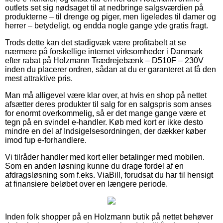
outlets set sig nødsaget til at nedbringe salgsværdien på
produkterne – til drenge og piger, men ligeledes til damer og
herrer – betydeligt, og endda nogle gange yde gratis fragt.
Trods dette kan det stadigvæk være profitabelt at se
nærmere på forskellige internet virksomheder i Danmark
efter rabat på Holzmann Trædrejebænk – D510F – 230V
inden du placerer ordren, sådan at du er garanteret at få den
mest attraktive pris.
Man må alligevel være klar over, at hvis en shop på nettet
afsætter deres produkter til salg for en salgspris som anses
for enormt overkommelig, så er det mange gange være et
tegn på en svindel e-handler. Køb med kort er ikke desto
mindre en del af Indsigelsesordningen, der dækker køber
imod fup e-forhandlere.
Vi tilråder handler med kort eller betalinger med mobilen.
Som en anden løsning kunne du drage fordel af en
afdragsløsning som f.eks. ViaBill, forudsat du har til hensigt
at finansiere beløbet over en længere periode.
Inden folk shopper på en Holzmann butik på nettet behøver