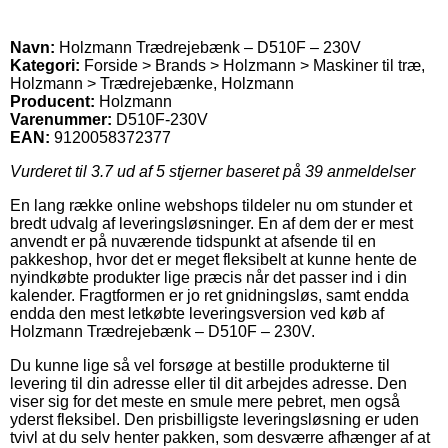
Navn:
Holzmann Trædrejebænk – D510F – 230V
Kategori:
Forside > Brands > Holzmann > Maskiner til træ,
Holzmann > Trædrejebænke, Holzmann
Producent:
Holzmann
Varenummer:
D510F-230V
EAN:
9120058372377
Vurderet til
3.7
ud af 5 stjerner baseret på
39
anmeldelser
En lang række online webshops tildeler nu om stunder et
bredt udvalg af leveringsløsninger. En af dem der er mest
anvendt er på nuværende tidspunkt at afsende til en
pakkeshop, hvor det er meget fleksibelt at kunne hente de
nyindkøbte produkter lige præcis når det passer ind i din
kalender. Fragtformen er jo ret gnidningsløs, samt endda
endda den mest letkøbte leveringsversion ved køb af
Holzmann Trædrejebænk – D510F – 230V.
Du kunne lige så vel forsøge at bestille produkterne til
levering til din adresse eller til dit arbejdes adresse. Den
viser sig for det meste en smule mere pebret, men også
yderst fleksibel. Den prisbilligste leveringsløsning er uden
tvivl at du selv henter pakken, som desværre afhænger af at