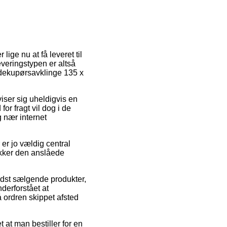
lige nu at få leveret til
everingstypen er altså
 dekupørsavklinge 135 x
viser sig uheldigvis en
r fragt vil dog i de
g nær internet
r jo vældig central
jekker den anslåede
dst sælgende produkter,
derforstået at
å ordren skippet afsted
 at man bestiller for en