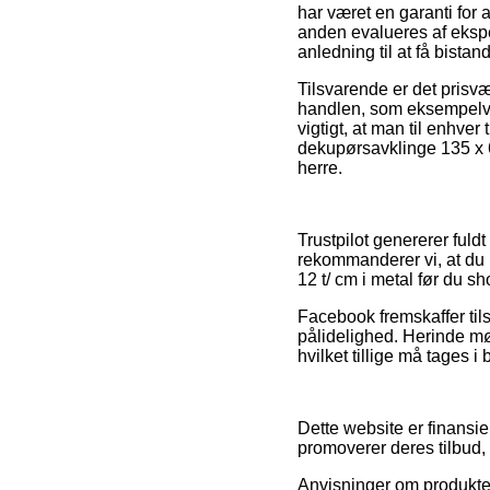
har været en garanti for 
anden evalueres af eksp
anledning til at få bistan
Tilsvarende er det prisv
handlen, som eksempelvis 
vigtigt, at man til enhve
dekupørsavklinge 135 x 6,
herre.
Trustpilot genererer fuld
rekommanderer vi, at du 
12 t/ cm i metal før du sh
Facebook fremskaffer tils
pålidelighed. Herinde mø
hvilket tillige må tages i b
Dette website er finansi
promoverer deres tilbud, 
Anvisninger om produkter 