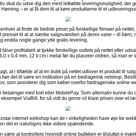
iv skal du udse dig den mest letkøbte leveringsmulighed, der 
 Hørning – er at få dem til at køre produkterne til et udleveringss
r enhver at finde de bedste priser på forskellige firmaer på nettet, 
presset til at at sænke salgsværdien på deres varer – til børn, 
 og endda nogle gange yde gratis levering.
d blive profitabelt at tjekke forskellige outlets på nettet efter uds
0 x 0,4 mm, 12 t/ cm i metal før du placerer ordren, så man er 
, at i tilfælde af at en butik på nettet udlover et produkt til salg
ør det tit være en indikation på en bedragerisk netshop. Bestil
lov, som assisterer dig som køber overfor bedrageriske online 
for betalinger med kort eller MobilePay. Som alternativ kunne du
 eksempel ViaBill, for så vidt du gerne vil klare prisen over et l
zstar internet webshop kan de i virkeligheden have øje for web
men det er naturligvis ikke videre spændende.
 være at kontrollere hvorvidt online butikken er tilsluttet e-mæ