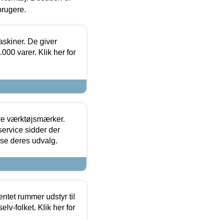
brugere.
askiner. De giver
000 varer. Klik her for
ore værktøjsmærker.
ervice sidder der
t se deres udvalg.
entet rummer udstyr til
lv-folket. Klik her for