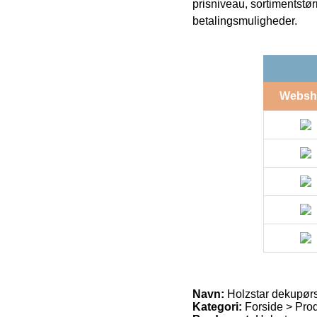
prisniveau, sortimentstø
betalingsmuligheder.
Websh
Navn:
Holzstar dekupørsa
Kategori:
Forside > Pro