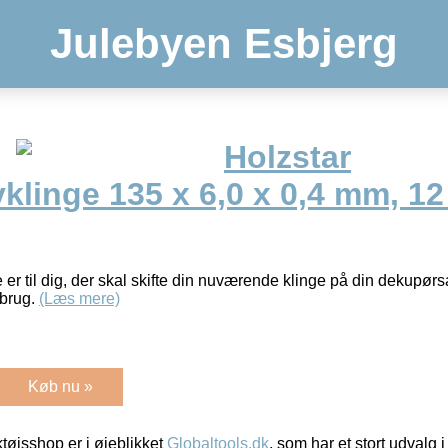
Julebyen Esbjerg
Holzstar
linge 135 x 6,0 x 0,4 mm, 12 
r til dig, der skal skifte din nuværende klinge på din dekupørsa
brug.
(Læs mere)
Køb nu »
øjsshop er i øjeblikket
Globaltools.dk
, som har et stort udvalg