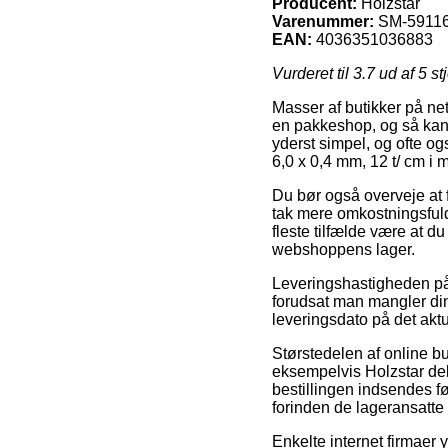
Producent:
Holzstar
Varenummer:
SM-5911
EAN:
4036351036883
Vurderet til
3.7
ud af 5 st
Masser af butikker på nett
en pakkeshop, og så kan d
yderst simpel, og ofte o
6,0 x 0,4 mm, 12 t/ cm i m
Du bør også overveje at få
tak mere omkostningsfuld
fleste tilfælde være at d
webshoppens lager.
Leveringshastigheden på
forudsat man mangler din 
leveringsdato på det aktu
Størstedelen af online 
eksempelvis Holzstar deku
bestillingen indsendes fø
forinden de lageransatte 
Enkelte internet firmaer 