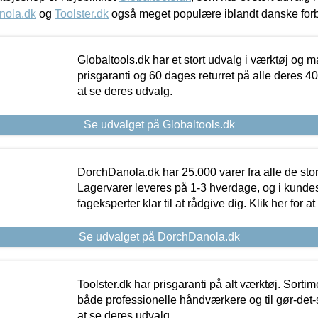
nola.dk
og
Toolster.dk
også meget populære iblandt danske for
Globaltools.dk har et stort udvalg i værktøj og m
prisgaranti og 60 dages returret på alle deres 40.
at se deres udvalg.
Se udvalget på Globaltools.dk
DorchDanola.dk har 25.000 varer fra alle de st
Lagervarer leveres på 1-3 hverdage, og i kundes
fageksperter klar til at rådgive dig. Klik her for a
Se udvalget på DorchDanola.dk
Toolster.dk har prisgaranti på alt værktøj. Sortim
både professionelle håndværkere og til gør-det-se
at se deres udvalg.