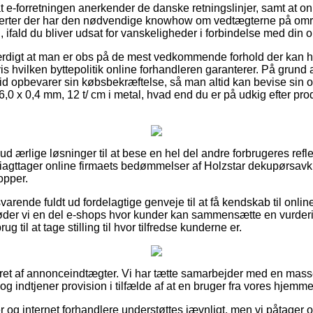
at e-forretningen anerkender de danske retningslinjer, samt at onl
erter der har den nødvendige knowhow om vedtægterne på omr
d, ifald du bliver udsat for vanskeligheder i forbindelse med din o
ærdigt at man er obs på de mest vedkommende forhold der kan h
hvilken byttepolitik online forhandleren garanterer. På grund af
r tid opbevarer sin købsbekræftelse, så man altid kan bevise sin o
0 x 0,4 mm, 12 t/ cm i metal, hvad end du er på udkig efter prod
t ud ærlige løsninger til at bese en hel del andre forbrugeres ref
iagttager online firmaets bedømmelser af Holzstar dekupørsavk
opper.
varende fuldt ud fordelagtige genveje til at få kendskab til onl
der vi en del e-shops hvor kunder kan sammensætte en vurderin
rug til at tage stilling til hvor tilfredse kunderne er.
eret af annonceindtægter. Vi har tætte samarbejder med en mass
og indtjener provision i tilfælde af at en bruger fra vores hjemm
og internet forhandlere understøttes jævnligt, men vi påtager os