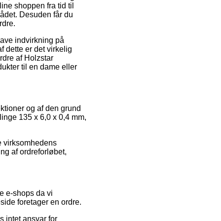
ine shoppen fra tid til
ådet. Desuden får du
rdre.
ave indvirkning på
 dette er det virkelig
rdre af Holzstar
ukter til en dame eller
lektioner og af den grund
linge 135 x 6,0 x 0,4 mm,
ine virksomhedens
g af ordreforløbet,
e e-shops da vi
eside foretager en ordre.
 intet ansvar for