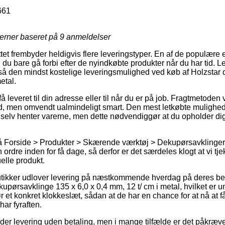
661
jerner baseret på
9
anmeldelser
et frembyder heldigvis flere leveringstyper. En af de populære er 
u bare gå forbi efter de nyindkøbte produkter når du har tid. L
gså den mindst kostelige leveringsmulighed ved køb af Holzstar
etal.
 leveret til din adresse eller til når du er på job. Fragtmetoden 
, men omvendt ualmindeligt smart. Den mest letkøbte mulighed fo
u selv henter varerne, men dette nødvendiggør at du opholder di
 Forside > Produkter > Skærende værktøj > Dekupørsavklinger e
ordre inden for få dage, så derfor er det særdeles klogt at vi t
elle produkt.
butikker udlover levering på næstkommende hverdag på deres be
pørsavklinge 135 x 6,0 x 0,4 mm, 12 t/ cm i metal, hvilket er un
r et konkret klokkeslæt, sådan at de har en chance for at nå at f
har fyraften.
yder levering uden betaling, men i mange tilfælde er det påkrævet