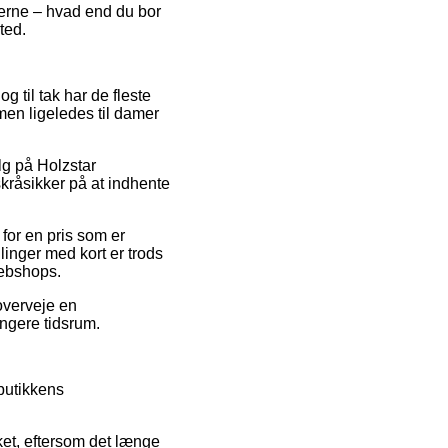
gerne – hvad end du bor
ted.
og til tak har de fleste
men ligeledes til damer
alg på Holzstar
skråsikker på at indhente
 for en pris som er
linger med kort er trods
webshops.
 overveje en
ængere tidsrum.
butikkens
rket, eftersom det længe