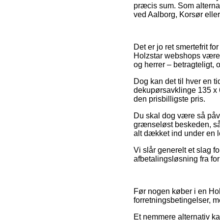
præcis sum. Som alternat
ved Aalborg, Korsør eller
Det er jo ret smertefrit fo
Holzstar webshops været 
og herrer – betragteligt,
Dog kan det til hver en ti
dekupørsavklinge 135 x 6,
den prisbilligste pris.
Du skal dog være så påvagt
grænseløst beskeden, så b
alt dækket ind under en 
Vi slår generelt et slag 
afbetalingsløsning fra for
Før nogen køber i en Hol
forretningsbetingelser, 
Et nemmere alternativ kan