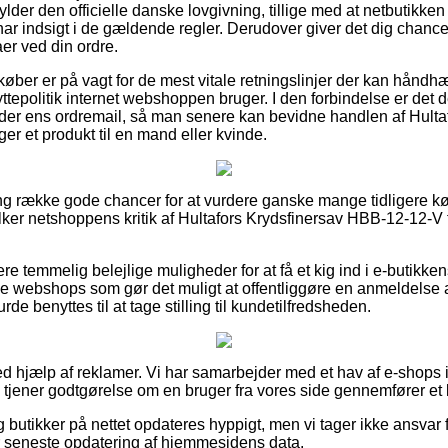
der den officielle danske lovgivning, tillige med at netbutikke
 har indsigt i de gældende regler. Derudover giver det dig chan
er ved din ordre.
t køber er på vagt for de mest vitale retningslinjer der kan hånd
byttepolitik internet webshoppen bruger. I den forbindelse er det
der ens ordremail, så man senere kan bevidne handlen af Hulta
r et produkt til en mand eller kvinde.
ang række gode chancer for at vurdere ganske mange tidligere k
tolker netshoppens kritik af Hultafors Krydsfinersav HBB-12-12-V 
re temmelig belejlige muligheder for at få et kig ind i e-butikk
ne webshops som gør det muligt at offentliggøre en anmeldelse
e benyttes til at tage stilling til kundetilfredsheden.
ed hjælp af reklamer. Vi har samarbejder med et hav af e-shops i 
g tjener godtgørelse om en bruger fra vores side gennemfører et
butikker på nettet opdateres hyppigt, men vi tager ikke ansvar f
er seneste opdatering af hjemmesidens data.