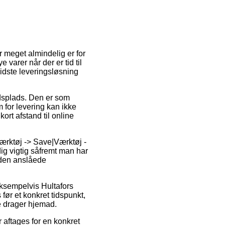
 meget almindelig er for
varer når der er tid til
vidste leveringsløsning
jdsplads. Den er som
 for levering kan ikke
rt afstand til online
ærktøj -> Save|Værktøj -
ig vigtig såfremt man har
 den anslåede
eksempelvis Hultafors
før et konkret tidspunkt,
e drager hjemad.
r aftages for en konkret