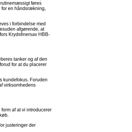
n rutinemæssigt føres
ce for en håndsrækning,
hæves i forbindelse med
 desuden afgørende, at
fors Krydsfinersav HBB-
øberes tanker og af den
forud for at du placerer
ens kundefokus. Foruden
 af virksomhedens
form af at vi introducerer
 køb.
or justeringer der