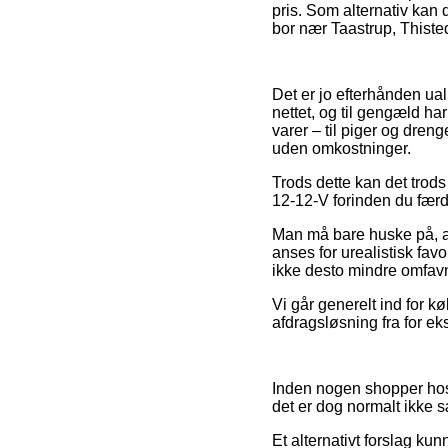
pris. Som alternativ kan 
bor nær Taastrup, Thisted 
Det er jo efterhånden ualm
nettet, og til gengæld h
varer – til piger og dren
uden omkostninger.
Trods dette kan det trods
12-12-V forinden du færdi
Man må bare huske på, at
anses for urealistisk fav
ikke desto mindre omfavne
Vi går generelt ind for 
afdragsløsning fra for ek
Inden nogen shopper hos e
det er dog normalt ikke
Et alternativt forslag kun