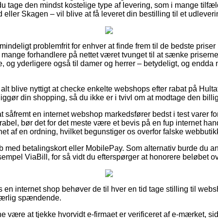
du tage den mindst kostelige type af levering, som i mange tilfæ
eller Skagen – vil blive at få leveret din bestilling til et udlever
indeligt problemfrit for enhver at finde frem til de bedste priser
ar mange forhandlere på nettet været tvunget til at sænke priser
ge, og yderligere også til damer og herrer – betydeligt, og endda
 alt blive nyttigt at checke enkelte webshops efter rabat på Hul
ggør din shopping, så du ikke er i tvivl om at modtage den billig
 såfremt en internet webshop markedsfører bedst i test varer fo
orabel, bør det for det meste være et bevis på en fup internet hand
t af en ordning, hvilket begunstiger os overfor falske webbutik
køb med betalingskort eller MobilePay. Som alternativ burde du 
sempel ViaBill, for så vidt du efterspørger at honorere beløbet 
n internet shop behøver de til hver en tid tage stilling til we
 særlig spændende.
ne være at tjekke hvorvidt e-firmaet er verificeret af e-mærket, sid