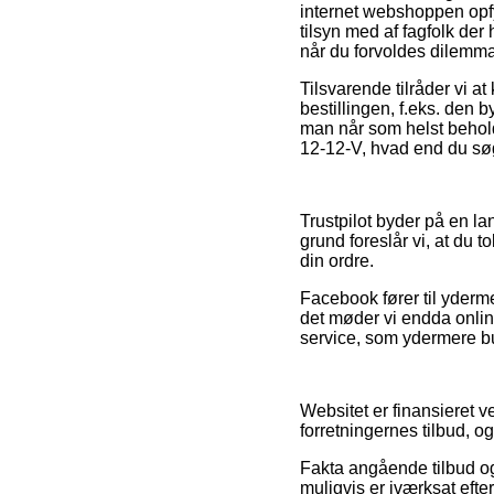
internet webshoppen opfyl
tilsyn med af fagfolk der
når du forvoldes dilemma
Tilsvarende tilråder vi a
bestillingen, f.eks. den 
man når som helst behol
12-12-V, hvad end du søge
Trustpilot byder på en l
grund foreslår vi, at du 
din ordre.
Facebook fører til yderme
det møder vi endda onli
service, som ydermere burd
Websitet er finansieret v
forretningernes tilbud, o
Fakta angående tilbud og 
muligvis er iværksat eft