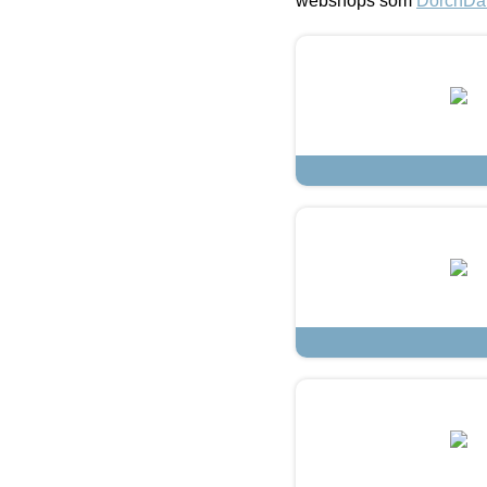
webshops som
DorchDa