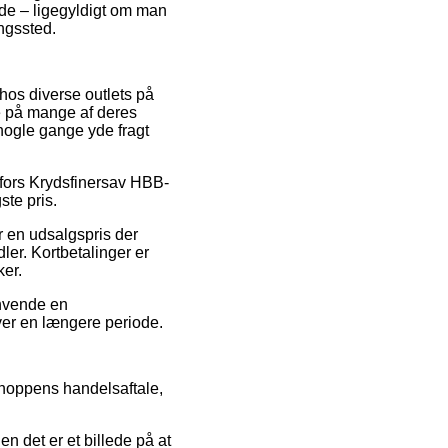
lde – ligegyldigt om man
ingssted.
 hos diverse outlets på
ne på mange af deres
 nogle gange yde fragt
tafors Krydsfinersav HBB-
ste pris.
r en udsalgspris der
ler. Kortbetalinger er
ker.
anvende en
over en længere periode.
bshoppens handelsaftale,
en det er et billede på at