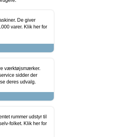
brugere.
askiner. De giver
000 varer. Klik her for
ore værktøjsmærker.
ervice sidder der
t se deres udvalg.
entet rummer udstyr til
lv-folket. Klik her for