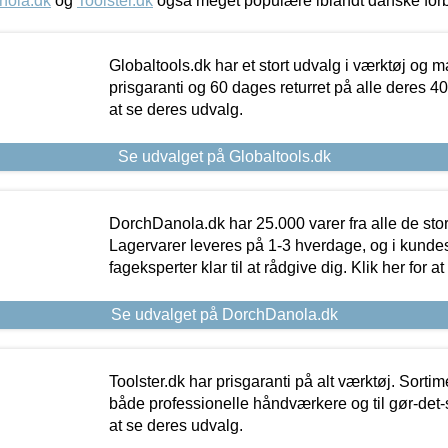
nola.dk
og
Toolster.dk
også meget populære iblandt danske for
Globaltools.dk har et stort udvalg i værktøj og m
prisgaranti og 60 dages returret på alle deres 40.
at se deres udvalg.
Se udvalget på Globaltools.dk
DorchDanola.dk har 25.000 varer fra alle de st
Lagervarer leveres på 1-3 hverdage, og i kundes
fageksperter klar til at rådgive dig. Klik her for a
Se udvalget på DorchDanola.dk
Toolster.dk har prisgaranti på alt værktøj. Sortim
både professionelle håndværkere og til gør-det-se
at se deres udvalg.