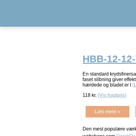
HBB-12-12
En standard krydsfinersav 
faset slibning giver effek
hærdede og bladet er l
(
118
kr.
(Vis fragtpris)
Læs mere »
Den mest populære værkt