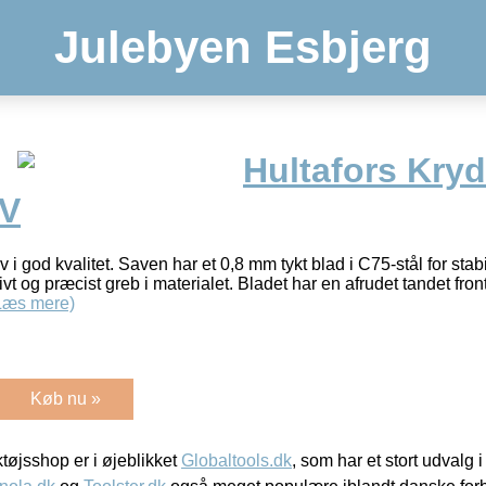
Julebyen Esbjerg
Hultafors Kryd
-V
i god kvalitet. Saven har et 0,8 mm tykt blad i C75-stål for stabi
tivt og præcist greb i materialet. Bladet har en afrudet tandet fr
Læs mere)
Køb nu »
øjsshop er i øjeblikket
Globaltools.dk
, som har et stort udvalg