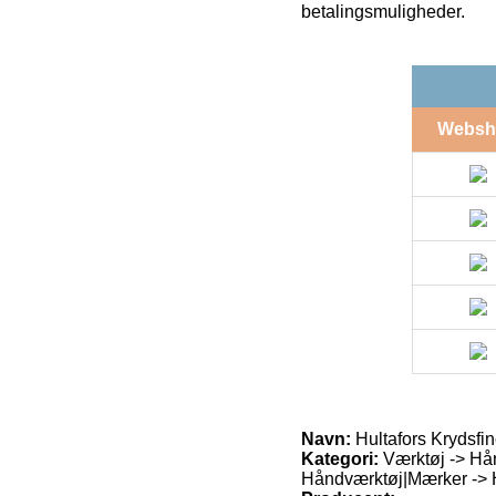
betalingsmuligheder.
Websh
Navn:
Hultafors Krydsfi
Kategori:
Værktøj -> Hån
Håndværktøj|Mærker -> Hu