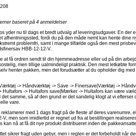
8208
jerner baseret på
4
anmeldelser
yder nu til dags et bredt udvalg af leveringsudgaver. En der er
t afhentningssted, fordi du på den måde nemt kan hente dine nye 
ekstremt problemfri, samt i mange tilfælde også den mest prisbe
ydsfinersav HBB-12-12-V.
at få ordren sendt til din hjemmeadresse eller ud på din arbe
stelig, men tillige ualmindeligt praktisk. Den mest letkøbte form
elv henter pakken, men det forudsætter at du opholder dig med ko
 Værktøj -> Håndværktøj -> Save -> Finersave|Værktøj -> Håndv
Hultafors -> Hultafors save|Mærker -> Hultafors kan være væld
 det samme, så af den grund er det sandelig klogt at vi efterser
elle vare.
s reklamerer med 1 dags fragt på de fleste af deres varenumre, 
, men som imidlertid er regnet ud fra at bestillingen realiseres 
s kan nå at få dit nye produkt distribueret inden de pakkeansatt
tet sikrer fragt uden gebyr, men i reglen er det forbeholdt når de