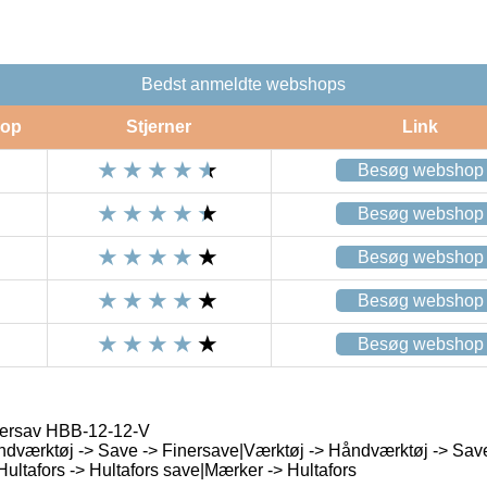
Bedst anmeldte webshops
op
Stjerner
Link
Besøg webshop
Besøg webshop
Besøg webshop
Besøg webshop
Besøg webshop
nersav HBB-12-12-V
dværktøj -> Save -> Finersave|Værktøj -> Håndværktøj -> Sav
ltafors -> Hultafors save|Mærker -> Hultafors