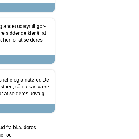
 andet udstyr til gør-
 siddende klar til at
 her for at se deres
ionelle og amatører. De
strien, så du kan være
or at se deres udvalg.
 fra bl.a. deres
mer og