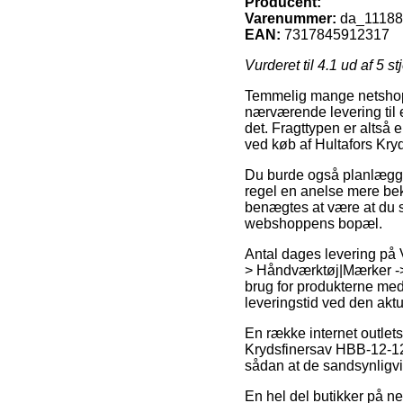
Producent:
Varenummer:
da_1118
EAN:
7317845912317
Vurderet til
4.1
ud af 5 st
Temmelig mange netshops 
nærværende levering til e
det. Fragttypen er altså 
ved køb af Hultafors Kr
Du burde også planlægge 
regel en anelse mere beko
benægtes at være at du s
webshoppens bopæl.
Antal dages levering på
> Håndværktøj|Mærker -> 
brug for produkterne med
leveringstid ved den aktu
En række internet outlet
Krydsfinersav HBB-12-12-V
sådan at de sandsynligvi
En hel del butikker på net