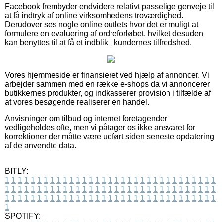
Facebook frembyder endvidere relativt passelige genveje til
at få indtryk af online virksomhedens troværdighed.
Derudover ses nogle online outlets hvor det er muligt at
formulere en evaluering af ordreforløbet, hvilket desuden
kan benyttes til at få et indblik i kundernes tilfredshed.
Vores hjemmeside er finansieret ved hjælp af annoncer. Vi
arbejder sammen med en række e-shops da vi annoncerer
butikkernes produkter, og indkasserer provision i tilfælde af
at vores besøgende realiserer en handel.
Anvisninger om tilbud og internet foretagender
vedligeholdes ofte, men vi påtager os ikke ansvaret for
korrektioner der måtte være udført siden seneste opdatering
af de anvendte data.
BITLY:
1
1
1
1
1
1
1
1
1
1
1
1
1
1
1
1
1
1
1
1
1
1
1
1
1
1
1
1
1
1
1
1
1
1
1
1
1
1
1
1
1
1
1
1
1
1
1
1
1
1
1
1
1
1
1
1
1
1
1
1
1
1
1
1
1
1
1
1
1
1
1
1
1
1
1
1
1
1
1
1
1
1
1
1
1
1
1
1
1
1
1
1
1
1
1
1
1
1
1
1
SPOTIFY: