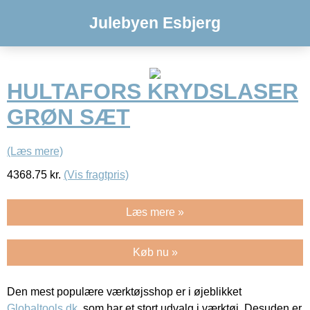
Julebyen Esbjerg
HULTAFORS KRYDSLASER
GRØN SÆT
(Læs mere)
4368.75
kr.
(Vis fragtpris)
Læs mere »
Køb nu »
Den mest populære værktøjsshop er i øjeblikket
Globaltools.dk
, som har et stort udvalg i værktøj. Desuden er