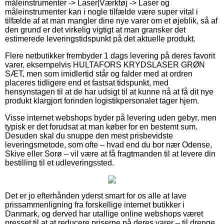
måleinstrumenter -> Laser|Værktøj -> Laser og
måleinstrumenter kan i nogle tilfælde være super vital i
tilfælde af at man mangler dine nye varer om et øjeblik, så af
den grund er det virkelig vigtigt at man gransker det
estimerede leveringstidspunkt på det aktuelle produkt.
Flere netbutikker frembyder 1 dags levering på deres favorit
varer, eksempelvis HULTAFORS KRYDSLASER GRØN
SÆT, men som imidlertid står og falder med at ordren
placeres tidligere end et fastsat tidspunkt, med
hensynstagen til at de har udsigt til at kunne nå at få dit nye
produkt klargjort forinden logistikpersonalet tager hjem.
Visse internet webshops byder på levering uden gebyr, men
typisk er det forudsat at man køber for en bestemt sum.
Desuden skal du snuppe den mest prisbevidste
leveringsmetode, som ofte – hvad end du bor nær Odense,
Skive eller Sorø – vil være at få fragtmanden til at levere din
bestilling til et udleveringssted.
Det er jo efterhånden yderst smart for os alle at lave
prissammenligning fra forskellige internet butikker i
Danmark, og derved har utallige online webshops været
presset til at at reducere priserne på deres varer – til drenge