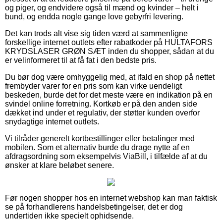
og piger, og endvidere også til mænd og kvinder – helt i
bund, og endda nogle gange love gebyrfri levering.
Det kan trods alt vise sig tiden værd at sammenligne
forskellige internet outlets efter rabatkoder på HULTAFORS
KRYDSLASER GRØN SÆT inden du shopper, sådan at du
er velinformeret til at få fat i den bedste pris.
Du bør dog være omhyggelig med, at ifald en shop på nettet
frembyder varer for en pris som kan virke uendeligt
beskeden, burde det for det meste være en indikation på en
svindel online forretning. Kortkøb er på den anden side
dækket ind under et regulativ, der støtter kunden overfor
snydagtige internet outlets.
Vi tilråder generelt kortbestillinger eller betalinger med
mobilen. Som et alternativ burde du drage nytte af en
afdragsordning som eksempelvis ViaBill, i tilfælde af at du
ønsker at klare beløbet senere.
Før nogen shopper hos en internet webshop kan man faktisk
se på forhandlerens handelsbetingelser, det er dog
undertiden ikke specielt ophidsende.