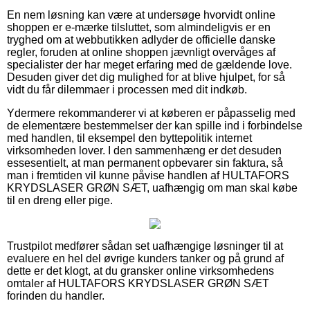
En nem løsning kan være at undersøge hvorvidt online
shoppen er e-mærke tilsluttet, som almindeligvis er en
tryghed om at webbutikken adlyder de officielle danske
regler, foruden at online shoppen jævnligt overvåges af
specialister der har meget erfaring med de gældende love.
Desuden giver det dig mulighed for at blive hjulpet, for så
vidt du får dilemmaer i processen med dit indkøb.
Ydermere rekommanderer vi at køberen er påpasselig med
de elementære bestemmelser der kan spille ind i forbindelse
med handlen, til eksempel den byttepolitik internet
virksomheden lover. I den sammenhæng er det desuden
essesentielt, at man permanent opbevarer sin faktura, så
man i fremtiden vil kunne påvise handlen af HULTAFORS
KRYDSLASER GRØN SÆT, uafhængig om man skal købe
til en dreng eller pige.
Trustpilot medfører sådan set uafhængige løsninger til at
evaluere en hel del øvrige kunders tanker og på grund af
dette er det klogt, at du gransker online virksomhedens
omtaler af HULTAFORS KRYDSLASER GRØN SÆT
forinden du handler.