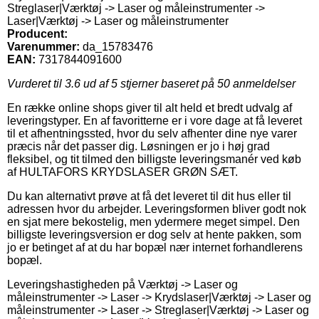
Streglaser|Værktøj -> Laser og måleinstrumenter ->
Laser|Værktøj -> Laser og måleinstrumenter
Producent:
Varenummer:
da_15783476
EAN:
7317844091600
Vurderet til
3.6
ud af 5 stjerner baseret på
50
anmeldelser
En række online shops giver til alt held et bredt udvalg af
leveringstyper. En af favoritterne er i vore dage at få leveret
til et afhentningssted, hvor du selv afhenter dine nye varer
præcis når det passer dig. Løsningen er jo i høj grad
fleksibel, og tit tilmed den billigste leveringsmanér ved køb
af HULTAFORS KRYDSLASER GRØN SÆT.
Du kan alternativt prøve at få det leveret til dit hus eller til
adressen hvor du arbejder. Leveringsformen bliver godt nok
en sjat mere bekostelig, men ydermere meget simpel. Den
billigste leveringsversion er dog selv at hente pakken, som
jo er betinget af at du har bopæl nær internet forhandlerens
bopæl.
Leveringshastigheden på Værktøj -> Laser og
måleinstrumenter -> Laser -> Krydslaser|Værktøj -> Laser og
måleinstrumenter -> Laser -> Streglaser|Værktøj -> Laser og