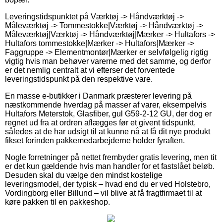
Leveringstidspunktet på Værktøj -> Håndværktøj ->
Måleværktøj -> Tommestokke|Værktøj -> Håndværktøj ->
Måleværktøj|Værktøj -> Håndværktøj|Mærker -> Hultafors ->
Hultafors tommestokke|Mærker -> Hultafors|Mærker ->
Faggruppe -> Elementmontør|Mærker er selvfølgelig rigtig
vigtig hvis man behøver varerne med det samme, og derfor
er det nemlig centralt at vi efterser det forventede
leveringstidspunkt på den respektive vare.
En masse e-butikker i Danmark præsterer levering på
næstkommende hverdag på masser af varer, eksempelvis
Hultafors Meterstok, Glasfiber, gul G59-2-12 GU, der dog er
regnet ud fra at ordren aflægges før et givent tidspunkt,
således at de har udsigt til at kunne nå at få dit nye produkt
fikset forinden pakkemedarbejderne holder fyraften.
Nogle forretninger på nettet frembyder gratis levering, men tit
er det kun gældende hvis man handler for et fastslået beløb.
Desuden skal du vælge den mindst kostelige
leveringsmodel, der typisk – hvad end du er ved Holstebro,
Vordingborg eller Billund – vil blive at få fragtfirmaet til at
køre pakken til en pakkeshop.