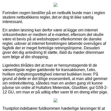
Forinden nogen bestiller på en netbutik burde man i reglen
studere netbutikkens regler, det er dog tit ikke særlig
interessant.
En anden løsning kan derfor være at kigge om internet
virksomheden er medlem af e-mærket, eftersom det skulle
være et bevis på at webshoppen efterkommer de danske
regler, udover at internet forretningen løbende overvåges af
fagfolk der er meget fortrolige retningslinjerne. Desuden
giver det dig anledning til støtte, ifald du møder dilemmaer
som følge af din shopping.
Ligeledes tilrådes det at man er hensynstagende til de
væsentligste regler gældende for transaktionen, f.eks.
hvilken ombytningsrettighed internet butikken lover. På
grund af dette er det tillige essesentielt, at man altid gemmer
sin ordrekvittering, således man en anden gang vil kunne
påvise sin ordre af Hultafors Meterstok, Glasfiber, gul G59-2-
12 GU, om man er på udkig efter varer til en dreng eller pige.
Trustpilot indebærer fuldkommen hæderlige løsninger til at