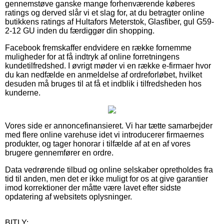
gennemstøve ganske mange forhenværende køberes
ratings og derved slår vi et slag for, at du betragter online
butikkens ratings af Hultafors Meterstok, Glasfiber, gul G59-
2-12 GU inden du færdiggør din shopping.
Facebook fremskaffer endvidere en række fornemme
muligheder for at få indtryk af online forretningens
kundetilfredshed. I øvrigt møder vi en række e-firmaer hvor
du kan nedfælde en anmeldelse af ordreforløbet, hvilket
desuden må bruges til at få et indblik i tilfredsheden hos
kunderne.
Vores side er annoncefinansieret. Vi har tætte samarbejder
med flere online varehuse idet vi introducerer firmaernes
produkter, og tager honorar i tilfælde af at en af vores
brugere gennemfører en ordre.
Data vedrørende tilbud og online selskaber opretholdes fra
tid til anden, men det er ikke muligt for os at give garantier
imod korrektioner der måtte være lavet efter sidste
opdatering af websitets oplysninger.
BITLY: