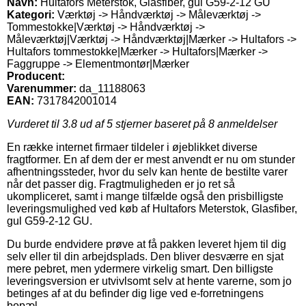
Navn:
Hultafors Meterstok, Glasfiber, gul G59-2-12 GU
Kategori:
Værktøj -> Håndværktøj -> Måleværktøj ->
Tommestokke|Værktøj -> Håndværktøj ->
Måleværktøj|Værktøj -> Håndværktøj|Mærker -> Hultafors ->
Hultafors tommestokke|Mærker -> Hultafors|Mærker ->
Faggruppe -> Elementmontør|Mærker
Producent:
Varenummer:
da_11188063
EAN:
7317842001014
Vurderet til
3.8
ud af 5 stjerner baseret på
8
anmeldelser
En række internet firmaer tildeler i øjeblikket diverse
fragtformer. En af dem der er mest anvendt er nu om stunder
afhentningssteder, hvor du selv kan hente de bestilte varer
når det passer dig. Fragtmuligheden er jo ret så
ukompliceret, samt i mange tilfælde også den prisbilligste
leveringsmulighed ved køb af Hultafors Meterstok, Glasfiber,
gul G59-2-12 GU.
Du burde endvidere prøve at få pakken leveret hjem til dig
selv eller til din arbejdsplads. Den bliver desværre en sjat
mere pebret, men ydermere virkelig smart. Den billigste
leveringsversion er utvivlsomt selv at hente varerne, som jo
betinges af at du befinder dig lige ved e-forretningens
bopæl.