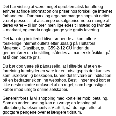
Det har vist sig at være meget uproblematisk for alle og
enhver at finde information om priser hos forskellige internet
forhandlere i Danmark, og ergo har mange shops på nettet
været presset til at at stampe udsalgspriserne på mange af
deres varer – til juniorer, men ligeledes til mænd og kvinder
– markant, og endda nogle gange yde gratis levering.
Det kan dog imidlertid blive lønnende at kontrollere
forskellige internet outlets efter udsalg på Hultafors
Meterstok, Glasfiber, gul G59-2-12 GU inden du
gennemfører din bestilling, således at man er skråsikker på
at få den bedste pris.
Du bør dog være så påpasselig, at i tilfælde af at en e-
forretning frembyder en vare for en udsalgspris der kan ses
som usædvanlig beskeden, kunne det tit være en indikation
på en bedragerisk online webshop. Bestillinger med kort er
ikke desto mindre omfavnet af en regel, som begunstiger
køber imod uægte online selskaber.
Generelt foreslår vi shopping med kort eller mobilbetaling.
Som en anden løsning kan du vælge en løsning på
afbetaling fra eksempelvis ViaBill, når du higer efter at
godtgøre pengene over et længere tidsrum.