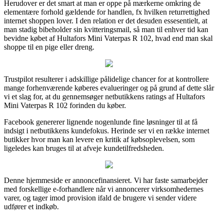
Herudover er det smart at man er oppe på mærkerne omkring de
elementære forhold gældende for handlen, fx hvilken returrettighed
internet shoppen lover. I den relation er det desuden essesentielt, at
man stadig bibeholder sin kvitteringsmail, så man til enhver tid kan
bevidne købet af Hultafors Mini Vaterpas R 102, hvad end man skal
shoppe til en pige eller dreng.
Trustpilot resulterer i adskillige pålidelige chancer for at kontrollere
mange forhenværende køberes evalueringer og på grund af dette slår
vi et slag for, at du gennemsøger netbutikkens ratings af Hultafors
Mini Vaterpas R 102 forinden du køber.
Facebook genererer lignende nogenlunde fine løsninger til at få
indsigt i netbutikkens kundefokus. Herinde ser vi en række internet
butikker hvor man kan levere en kritik af købsoplevelsen, som
ligeledes kan bruges til at afveje kundetilfredsheden.
Denne hjemmeside er annoncefinansieret. Vi har faste samarbejder
med forskellige e-forhandlere når vi annoncerer virksomhedernes
varer, og tager imod provision ifald de brugere vi sender videre
udfører et indkøb.