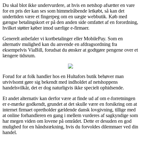
Du skal blot ikke undervurdere, at hvis en netshop afsætter en vare
for en pris der kan ses som himmelråbende letkøbt, så kan det
undertiden være et fingerpeg om en uægte webbutik. Køb med
gængse betalingskort er på den anden side omfattet af en forordning,
hvilket støtter køber imod uærlige e-firmaer.
Generelt anbefaler vi kortbetalinger eller MobilePay. Som en
alternativ mulighed kan du anvende en afdragsordning fra
eksempelvis ViaBill, forudsat du ønsker at godtgøre pengene over et
længere tidsrum.
Forud for at folk handler hos en Hultafors butik behøver man
utvivlsomt gøre sig bekendt med indholdet af netshoppens
handelsvilkår, det er dog naturligvis ikke specielt ophidsende.
Et andet alternativ kan derfor være at finde ud af om e-forretningen
er e-mærke godkendt, grundet at det skulle være en forsikring om at
internet firmaet opretholder gældende dansk lovgivning, tillige med
at online forhandleren en gang i mellem vurderes af sagkyndige som
har megen viden om lovene på området. Dette er desuden en god
mulighed for en håndsrækning, hvis du forvoldes dilemmaer ved din
handel.