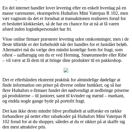
En del internet handler lover levering efter en enkelt hverdag på en
masse varenumre, eksempelvis Hultafors Mini Vaterpas R 102, men
vær vagtsom da det er forudsat at transaktionen realiseres forud for
et besluttet klokkeslæt, så de har en chance for at nå at få varen
afsted inden logistikpersonalet har fri.
Visse online firmaer præsterer levering uden omkostninger, men i de
fleste tilfælde er det forbeholdt når der handles for et fastslået beløb.
Alternativt må du vælge den mindst kostelige form for fragt, som
oftest – uafhængig om du er ved Herning, Smørumnedre eller Ribe
– vil være at få dem til at bringe dine produkter til en pakkeshop.
Det er efterhånden ekstremt praktisk for almindelige dødelige at
finde information om priser på diverse online butikker, og så har
flere Hultafors e-firmaer fundet det nødvendigt at nedbringe priserne
på produkterne – til juniorer, samt til kvinder og mænd – markant,
og endda nogle gange byde på portofri fragt.
Det kan ikke desto mindre blive profitabelt at udforske en række
forhandlere på nettet efter rabatkoder på Hultafors Mini Vaterpas R
102 forud for at du shopper, således at du er sikker på at skaffe sig
den mest attraktive pris.