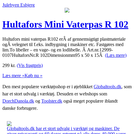
Julebyen Esbjerg
Hultafors Mini Vaterpas R 102
Hultafors mini vaterpas R102 erÂ af gennemsigtigt plastmateriale
ogÂ velegnet til f.eks. indbygning i maskiner etc. Fastgøres med
lim.To libeller – en vage- og en lodlibelle. Â Art.nr.12999-
0107HultaforsNr.R 102Dimensionmm95 x 50 x 15Â
(Læs mere)
299
kr.
(Vis fragtpris)
Læs mere »
Køb nu »
Den mest populære værktøjsshop er i øjeblikket
Globaltools.dk
, som
har et stort udvalg i værktøj. Desuden er webshops som
DorchDanola.dk
og
Toolster.dk
også meget populære iblandt
danske forbrugere.
Globaltools.dk har et stort udvalg i værktøj og maskiner. De
giver prisgaranti og 60 dages returret på alle deres 40.000 varer.