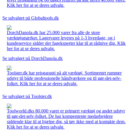
Klik her for at se deres udvalg.
Se udvalget på Globaltools.dk
DorchDanola.dk har 25.000 varer fra alle de store
værktøjsmærker. Lagervarer leveres på 1-3 hverdage, og i
kundeservice sidder der fageksperter klar til at rådgive dig. Klik
her for at se deres udvalg.
Se udvalget på DorchDanola.dk
Toolster.dk har prisgaranti på alt værktøj. Sortimentet rummer
udstyr til både professionelle håndværkere og til gør-det-selv-
folket. Klik her for at se deres udvalg.
Se udvalget på Toolster.dk
Toolworld.dks 80.000 varer er primært værktøj og andet udstyr
til gør-det-selv-folket. De har kompentente medarbejdere
siddende klar til at hjælpe dig, så tøv ikke med at kontakte dem.
Klik her for at se deres udvalg.