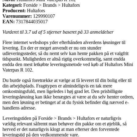
Kategori:
Forside > Brands > Hultafors
Producent:
Hultafors
Varenummer:
129990107
EAN:
7317844035017
Vurderet til
3.7
ud af 5 stjerner baseret på
33
anmeldelser
Flere internet webshops yder efterhånden alverdens løsninger til
levering. En der er meget anvendt er nu om stunder
udleveringssteder, så du nemt selv kan hente pakken på et valgfrit
tidspunkt. Muligheden er altså rigtig overkommelig, samt endda
endda den mest letkøbte leveringsmetode ved køb af Hultafors Mini
Vaterpas R 102.
Du burde også foretrække at vælge at få leveret til din bolig eller til
din arbejdsplads. Fragttypen er almindeligvis en tak mere
omkostningsfuld, men ligeledes i høj grad let. Den prisbilligste
leveringsløsning kan ikke benægtes at være at du selv henter ordren,
men den løsning er betinget af at du fysisk befinder dig nærved e-
handlens adresse.
Leveringstiden på Forside > Brands > Hultafors er naturligvis
vældig relevant såfremt man behøver din pakke om et øjeblik, så
herved er det naturligvis klogt at man efterser den forventede
leveringstid på den vedkommende vare.