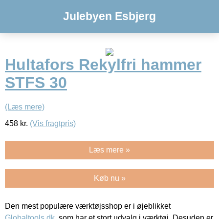
Julebyen Esbjerg
Hultafors Rekylfri hammer
STFS 30
(Læs mere)
458
kr.
(Vis fragtpris)
Læs mere »
Køb nu »
Den mest populære værktøjsshop er i øjeblikket
Globaltools.dk
, som har et stort udvalg i værktøj. Desuden er