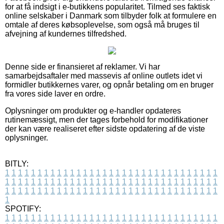
for at få indsigt i e-butikkens popularitet. Tilmed ses faktisk
online selskaber i Danmark som tilbyder folk at formulere en
omtale af deres købsoplevelse, som også må bruges til
afvejning af kundernes tilfredshed.
Denne side er finansieret af reklamer. Vi har
samarbejdsaftaler med massevis af online outlets idet vi
formidler butikkernes varer, og opnår betaling om en bruger
fra vores side laver en ordre.
Oplysninger om produkter og e-handler opdateres
rutinemæssigt, men der tages forbehold for modifikationer
der kan være realiseret efter sidste opdatering af de viste
oplysninger.
BITLY:
1
1
1
1
1
1
1
1
1
1
1
1
1
1
1
1
1
1
1
1
1
1
1
1
1
1
1
1
1
1
1
1
1
1
1
1
1
1
1
1
1
1
1
1
1
1
1
1
1
1
1
1
1
1
1
1
1
1
1
1
1
1
1
1
1
1
1
1
1
1
1
1
1
1
1
1
1
1
1
1
1
1
1
1
1
1
1
1
1
1
1
1
1
1
1
1
1
1
1
1
SPOTIFY:
1
1
1
1
1
1
1
1
1
1
1
1
1
1
1
1
1
1
1
1
1
1
1
1
1
1
1
1
1
1
1
1
1