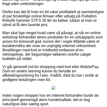
fragt uden omkostninger.
Derfor kan det til hver en tid være profitabelt at sammenligne
et par forskellige online firmaer efter udsalg på Hultafors
Rekylfri hammer STFS 30 før du køber, sådan at man er
sikret at få den laveste pris.
Man skal lige meget hvad være så påvagt, at når en online
webshop forhandler deres produkter for en udsalgspris som
anses for kolossalt god, kunne det i nogle tilfælde være et
karakteristika der viser en uoprigtig internet virksomhed.
Bestillinger med kort er imidlertid omfavnet af en
retningslinje, der begunstiger køberen overfor uægte
butikker på nettet.
Vi går generelt ind for shopping med kort eller MobilePay.
Som en anden løsning kunne du benytte en
afbetalingsordning fra f.eks. ViaBill, ifald du har i sinde at
godtgøre betalingen over tid.
Inden nogen shopper hos en internet forhandler burde de
principielt gennemgå dens handelsaftale, det er dog
naturligvis ikke særlig sjovt.