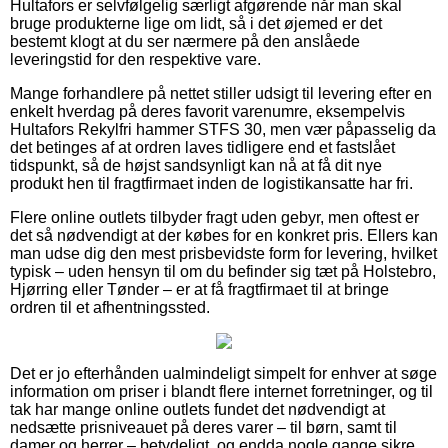
Hultafors er selvfølgelig særligt afgørende når man skal
bruge produkterne lige om lidt, så i det øjemed er det
bestemt klogt at du ser nærmere på den anslåede
leveringstid for den respektive vare.
Mange forhandlere på nettet stiller udsigt til levering efter en
enkelt hverdag på deres favorit varenumre, eksempelvis
Hultafors Rekylfri hammer STFS 30, men vær påpasselig da
det betinges af at ordren laves tidligere end et fastslået
tidspunkt, så de højst sandsynligt kan nå at få dit nye
produkt hen til fragtfirmaet inden de logistikansatte har fri.
Flere online outlets tilbyder fragt uden gebyr, men oftest er
det så nødvendigt at der købes for en konkret pris. Ellers kan
man udse dig den mest prisbevidste form for levering, hvilket
typisk – uden hensyn til om du befinder sig tæt på Holstebro,
Hjørring eller Tønder – er at få fragtfirmaet til at bringe
ordren til et afhentningssted.
Det er jo efterhånden ualmindeligt simpelt for enhver at søge
information om priser i blandt flere internet forretninger, og til
tak har mange online outlets fundet det nødvendigt at
nedsætte prisniveauet på deres varer – til børn, samt til
damer og herrer – betydeligt, og endda nogle gange sikre