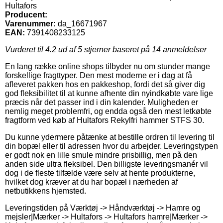
Hultafors
Producent:
Varenummer:
da_16671967
EAN:
7391408233125
Vurderet til
4.2
ud af 5 stjerner baseret på
14
anmeldelser
En lang række online shops tilbyder nu om stunder mange
forskellige fragttyper. Den mest moderne er i dag at få
afleveret pakken hos en pakkeshop, fordi det så giver dig
god fleksibilitet til at kunne afhente din nyindkøbte vare lige
præcis når det passer ind i din kalender. Muligheden er
nemlig meget problemfri, og endda også den mest letkøbte
fragtform ved køb af Hultafors Rekylfri hammer STFS 30.
Du kunne ydermere påtænke at bestille ordren til levering til
din bopæl eller til adressen hvor du arbejder. Leveringstypen
er godt nok en lille smule mindre prisbillig, men på den
anden side ultra fleksibel. Den billigste leveringsmanér vil
dog i de fleste tilfælde være selv at hente produkterne,
hvilket dog kræver at du har bopæl i nærheden af
netbutikkens hjemsted.
Leveringstiden på Værktøj -> Håndværktøj -> Hamre og
mejsler|Mærker -> Hultafors -> Hultafors hamre|Mærker ->