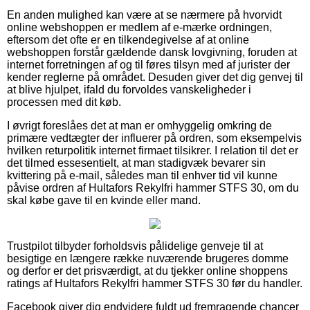
En anden mulighed kan være at se nærmere på hvorvidt
online webshoppen er medlem af e-mærke ordningen,
eftersom det ofte er en tilkendegivelse af at online
webshoppen forstår gældende dansk lovgivning, foruden at
internet forretningen af og til føres tilsyn med af jurister der
kender reglerne på området. Desuden giver det dig genvej til
at blive hjulpet, ifald du forvoldes vanskeligheder i
processen med dit køb.
I øvrigt foreslåes det at man er omhyggelig omkring de
primære vedtægter der influerer på ordren, som eksempelvis
hvilken returpolitik internet firmaet tilsikrer. I relation til det er
det tilmed essesentielt, at man stadigvæk bevarer sin
kvittering på e-mail, således man til enhver tid vil kunne
påvise ordren af Hultafors Rekylfri hammer STFS 30, om du
skal købe gave til en kvinde eller mand.
Trustpilot tilbyder forholdsvis pålidelige genveje til at
besigtige en længere række nuværende brugeres domme
og derfor er det prisværdigt, at du tjekker online shoppens
ratings af Hultafors Rekylfri hammer STFS 30 før du handler.
Facebook giver dig endvidere fuldt ud fremragende chancer