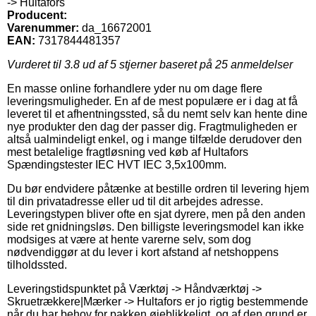
-> Hultafors
Producent:
Varenummer:
da_16672001
EAN:
7317844481357
Vurderet til
3.8
ud af 5 stjerner baseret på
25
anmeldelser
En masse online forhandlere yder nu om dage flere
leveringsmuligheder. En af de mest populære er i dag at få
leveret til et afhentningssted, så du nemt selv kan hente dine
nye produkter den dag der passer dig. Fragtmuligheden er
altså ualmindeligt enkel, og i mange tilfælde derudover den
mest betalelige fragtløsning ved køb af Hultafors
Spændingstester IEC HVT IEC 3,5x100mm.
Du bør endvidere påtænke at bestille ordren til levering hjem
til din privatadresse eller ud til dit arbejdes adresse.
Leveringstypen bliver ofte en sjat dyrere, men på den anden
side ret gnidningsløs. Den billigste leveringsmodel kan ikke
modsiges at være at hente varerne selv, som dog
nødvendiggør at du lever i kort afstand af netshoppens
tilholdssted.
Leveringstidspunktet på Værktøj -> Håndværktøj ->
Skruetrækkere|Mærker -> Hultafors er jo rigtig bestemmende
når du har behov for pakken øjeblikkeligt, og af den grund er