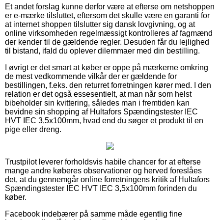
Et andet forslag kunne derfor være at efterse om netshoppen
er e-mærke tilsluttet, eftersom det skulle være en garanti for
at internet shoppen tilslutter sig dansk lovgivning, og at
online virksomheden regelmæssigt kontrolleres af fagmænd
der kender til de gældende regler. Desuden får du lejlighed
til bistand, ifald du oplever dilemmaer med din bestilling.
I øvrigt er det smart at køber er oppe på mærkerne omkring
de mest vedkommende vilkår der er gældende for
bestillingen, f.eks. den returret forretningen kører med. I den
relation er det også essesentielt, at man når som helst
bibeholder sin kvittering, således man i fremtiden kan
bevidne sin shopping af Hultafors Spændingstester IEC
HVT IEC 3,5x100mm, hvad end du søger et produkt til en
pige eller dreng.
Trustpilot leverer forholdsvis habile chancer for at efterse
mange andre køberes observationer og herved foreslåes
det, at du gennemgår online forretningens kritik af Hultafors
Spændingstester IEC HVT IEC 3,5x100mm forinden du
køber.
Facebook indebærer på samme måde egentlig fine