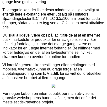
gange love gratis levering.
Til gengæld kan det ikke desto mindre vise sig gavnligt at
eftergå flere e-forhandlere efter udsalg på Hultafors
Spændingstester IEC HVT IEC 3,5x100mm forud for at du
shopper, sådan at du er tryg ved at få fat i den mest attraktive
pris.
Du skal alligevel være obs på, at i tilfælde af at en internet
butik markedsfører produkter for en salgspris som virker
ufattelig fordelagtig, kunne det mange gange være en
indikator for en uægte internet forhandler. Bestillinger med
kort er heldigvis en del af en lovbestemmelse, hvilket
skærmer kunden overfor fup online forhandlere.
Vi foreslår generelt kortbestillinger eller betalinger med
mobilen. Alternativt kunne du drage fordel af en
afbetalingsordning som fx ViaBill, for så vidt du foretrækker
at finansiere beløbet af flere omgange.
Før nogen køber i en internet butik bør man utvivlsomt
granske webshoppens handelsaftale, men det er for det
meste et tidskrævende projekt.