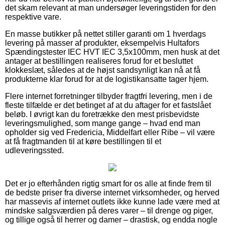
det skam relevant at man undersøger leveringstiden for den
respektive vare.
En masse butikker på nettet stiller garanti om 1 hverdags
levering på masser af produkter, eksempelvis Hultafors
Spændingstester IEC HVT IEC 3,5x100mm, men husk at det
antager at bestillingen realiseres forud for et besluttet
klokkeslæt, således at de højst sandsynligt kan nå at få
produkterne klar forud for at de logistikansatte tager hjem.
Flere internet forretninger tilbyder fragtfri levering, men i de
fleste tilfælde er det betinget af at du aftager for et fastslået
beløb. I øvrigt kan du foretrække den mest prisbevidste
leveringsmulighed, som mange gange – hvad end man
opholder sig ved Fredericia, Middelfart eller Ribe – vil være
at få fragtmanden til at køre bestillingen til et
udleveringssted.
Det er jo efterhånden rigtig smart for os alle at finde frem til
de bedste priser fra diverse internet virksomheder, og herved
har massevis af internet outlets ikke kunne lade være med at
mindske salgsværdien på deres varer – til drenge og piger,
og tillige også til herrer og damer – drastisk, og endda nogle