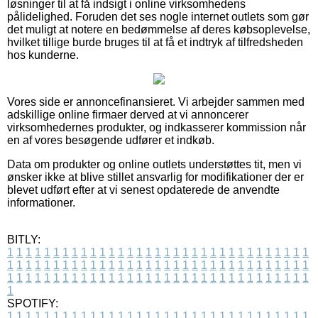
løsninger til at få indsigt i online virksomhedens
pålidelighed. Foruden det ses nogle internet outlets som gør
det muligt at notere en bedømmelse af deres købsoplevelse,
hvilket tillige burde bruges til at få et indtryk af tilfredsheden
hos kunderne.
Vores side er annoncefinansieret. Vi arbejder sammen med
adskillige online firmaer derved at vi annoncerer
virksomhedernes produkter, og indkasserer kommission når
en af vores besøgende udfører et indkøb.
Data om produkter og online outlets understøttes tit, men vi
ønsker ikke at blive stillet ansvarlig for modifikationer der er
blevet udført efter at vi senest opdaterede de anvendte
informationer.
BITLY:
1
1
1
1
1
1
1
1
1
1
1
1
1
1
1
1
1
1
1
1
1
1
1
1
1
1
1
1
1
1
1
1
1
1
1
1
1
1
1
1
1
1
1
1
1
1
1
1
1
1
1
1
1
1
1
1
1
1
1
1
1
1
1
1
1
1
1
1
1
1
1
1
1
1
1
1
1
1
1
1
1
1
1
1
1
1
1
1
1
1
1
1
1
1
1
1
1
1
1
1
SPOTIFY:
1
1
1
1
1
1
1
1
1
1
1
1
1
1
1
1
1
1
1
1
1
1
1
1
1
1
1
1
1
1
1
1
1