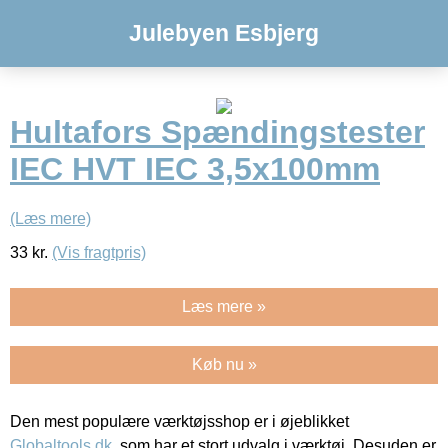
Julebyen Esbjerg
Hultafors Spændingstester
IEC HVT IEC 3,5x100mm
(Læs mere)
33
kr.
(Vis fragtpris)
Læs mere »
Køb nu »
Den mest populære værktøjsshop er i øjeblikket
Globaltools.dk
, som har et stort udvalg i værktøj. Desuden er