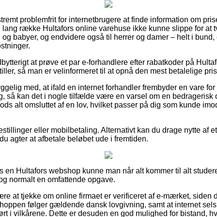
remt problemfrit for internetbrugere at finde information om prise
 lang række Hultafors online varehuse ikke kunne slippe for at 
rn og babyer, og endvidere også til herrer og damer – helt i bun
stninger.
dbytterigt at prøve et par e-forhandlere efter rabatkoder på Hu
ller, så man er velinformeret til at opnå den mest betalelige pris
elig med, at ifald en internet forhandler frembyder en vare for
, så kan det i nogle tilfælde være en varsel om en bedragerisk o
trods alt omsluttet af en lov, hvilket passer på dig som kunde im
estillinger eller mobilbetaling. Alternativt kan du drage nytte af et
du agter at afbetale beløbet ude i fremtiden.
hos en Hultafors webshop kunne man når alt kommer til alt studer
 dog normalt en omfattende opgave.
ære at tjekke om online firmaet er verificeret af e-mærket, siden
shoppen følger gældende dansk lovgivning, samt at internet selsk
dført i vilkårene. Dette er desuden en god mulighed for bistand, h