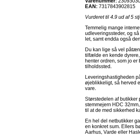
Varenummer:
2309303
EAN:
7317843902815
Vurderet til
4.9
ud af 5 st
Temmelig mange internet 
udleveringssteder, og så s
let, samt endda også den
Du kan lige så vel påtænk
tilfælde en kende dyrere,
henter ordren, som jo er 
tilholdssted.
Leveringshastigheden på 
øjeblikkeligt, så herved e
vare.
Størstedelen af butikker 
stemmejern HDC 32mm, so
til at de med sikkerhed k
En hel del netbutikker ga
en konkret sum. Ellers b
Aarhus, Varde eller Haslev