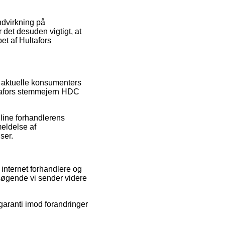
ndvirkning på
r det desuden vigtigt, at
bet af Hultafors
e aktuelle konsumenters
ultafors stemmejern HDC
nline forhandlerens
meldelse af
ser.
internet forhandlere og
søgende vi sender videre
garanti imod forandringer