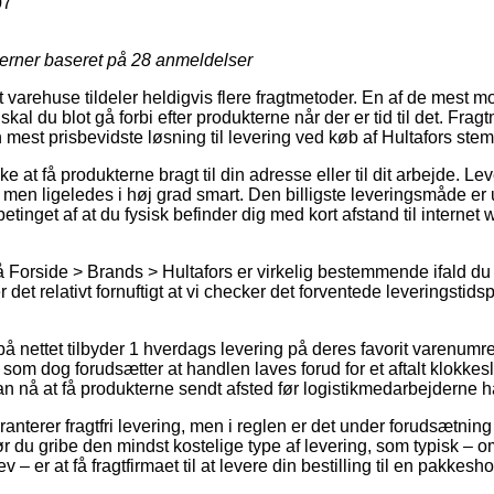
07
jerner baseret på
28
anmeldelser
varehuse tildeler heldigvis flere fragtmetoder. En af de mest m
kal du blot gå forbi efter produkterne når der er tid til det. Fragt
 mest prisbevidste løsning til levering ved køb af Hultafors 
e at få produkterne bragt til din adresse eller til dit arbejde. L
 men ligeledes i høj grad smart. Den billigste leveringsmåde er 
betinget af at du fysisk befinder dig med kort afstand til intern
Forside > Brands > Hultafors er virkelig bestemmende ifald du
r det relativt fornuftigt at vi checker det forventede leveringstid
på nettet tilbyder 1 hverdags levering på deres favorit varenumr
m dog forudsætter at handlen laves forud for et aftalt klokke
an nå at få produkterne sendt afsted før logistikmedarbejderne ha
ranterer fragtfri levering, men i reglen er det under forudsætning 
ør du gribe den mindst kostelige type af levering, som typisk – 
 – er at få fragtfirmaet til at levere din bestilling til en pakkesho