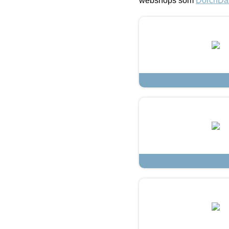
webshops som
DorchDa