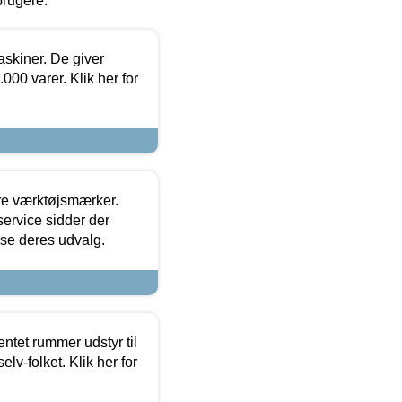
brugere.
askiner. De giver
000 varer. Klik her for
ore værktøjsmærker.
ervice sidder der
t se deres udvalg.
entet rummer udstyr til
lv-folket. Klik her for