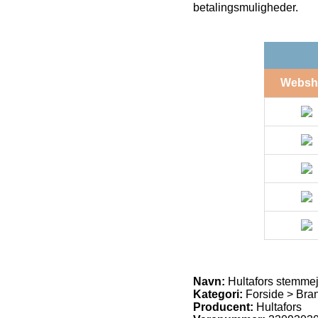
betalingsmuligheder.
Websh
Navn:
Hultafors stemm
Kategori:
Forside > Bran
Producent:
Hultafors