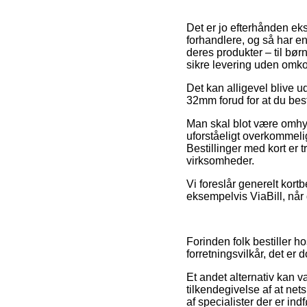
Det er jo efterhånden ekst
forhandlere, og så har en
deres produkter – til bø
sikre levering uden omko
Det kan alligevel blive u
32mm forud for at du besti
Man skal blot være omhygg
uforståeligt overkommelig
Bestillinger med kort er 
virksomheder.
Vi foreslår generelt kortb
eksempelvis ViaBill, når 
Forinden folk bestiller 
forretningsvilkår, det er
Et andet alternativ kan v
tilkendegivelse af at net
af specialister der er in