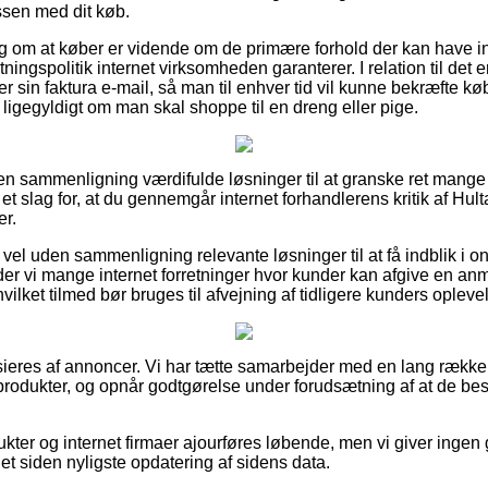
ssen med dit køb.
slag om at køber er vidende om de primære forhold der kan have i
ningspolitik internet virksomheden garanterer. I relation til det e
er sin faktura e-mail, så man til enhver tid vil kunne bekræfte kø
gegyldigt om man skal shoppe til en dreng eller pige.
den sammenligning værdifulde løsninger til at granske ret mang
et slag for, at du gennemgår internet forhandlerens kritik af H
er.
vel uden sammenligning relevante løsninger til at få indblik i o
der vi mange internet forretninger hvor kunder kan afgive en an
ilket tilmed bør bruges til afvejning af tidligere kunders oplevel
eres af annoncer. Vi har tætte samarbejder med en lang række 
rodukter, og opnår godtgørelse under forudsætning af at de be
kter og internet firmaer ajourføres løbende, men vi giver ingen 
det siden nyligste opdatering af sidens data.