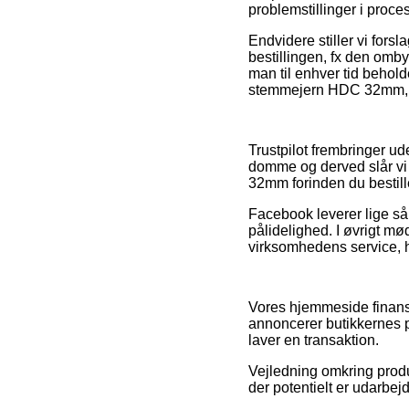
problemstillinger i proce
Endvidere stiller vi for
bestillingen, fx den ombyt
man til enhver tid behold
stemmejern HDC 32mm, li
Trustpilot frembringer u
domme og derved slår vi 
32mm forinden du bestill
Facebook leverer lige så 
pålidelighed. I øvrigt mø
virksomhedens service, hv
Vores hjemmeside finansi
annoncerer butikkernes p
laver en transaktion.
Vejledning omkring produ
der potentielt er udarbej