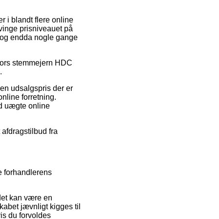
r i blandt flere online
tvinge prisniveauet på
d, og endda nogle gange
ltafors stemmejern HDC
.
 en udsalgspris der er
nline forretning.
od uægte online
 afdragstilbud fra
e forhandlerens
 det kan være en
abet jævnligt kigges til
vis du forvoldes