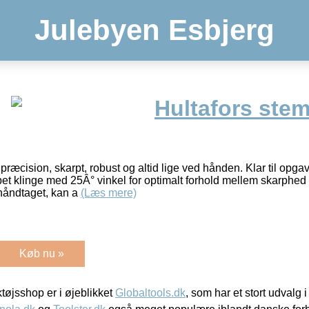
Julebyen Esbjerg
Hultafors ste
ræcision, skarpt, robust og altid lige ved hånden. Klar til opga
bet klinge med 25Â° vinkel for optimalt forhold mellem skarphed 
håndtaget, kan a
(Læs mere)
Køb nu »
øjsshop er i øjeblikket
Globaltools.dk
, som har et stort udvalg