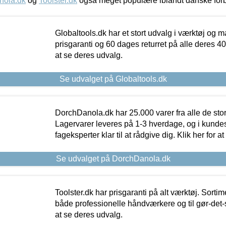
nola.dk
og
Toolster.dk
også meget populære iblandt danske for
Globaltools.dk har et stort udvalg i værktøj og m
prisgaranti og 60 dages returret på alle deres 40.
at se deres udvalg.
Se udvalget på Globaltools.dk
DorchDanola.dk har 25.000 varer fra alle de st
Lagervarer leveres på 1-3 hverdage, og i kundes
fageksperter klar til at rådgive dig. Klik her for a
Se udvalget på DorchDanola.dk
Toolster.dk har prisgaranti på alt værktøj. Sortim
både professionelle håndværkere og til gør-det-se
at se deres udvalg.