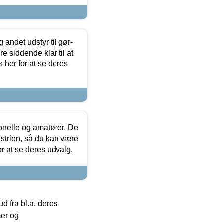
 andet udstyr til gør-
 siddende klar til at
 her for at se deres
ionelle og amatører. De
strien, så du kan være
or at se deres udvalg.
 fra bl.a. deres
mer og