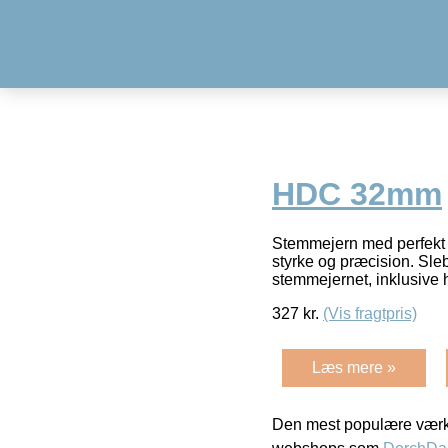
HDC 32mm
Stemmejern med perfekt p
styrke og præcision. Sle
stemmejernet, inklusive 
327
kr.
(Vis fragtpris)
Læs mere »
Den mest populære værkt