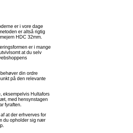
oderne er i vore dage
metoden er altså rigtig
stemmejern HDC 32mm.
everingsformen er i mange
utvivlsomt at du selv
et webshoppens
 behøver din ordre
spunkt på den relevante
e, eksempelvis Hultafors
slæt, med hensynstagen
r fyraften.
af at der erhverves for
om du opholder sig nær
p.