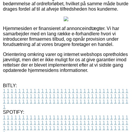
bedømmelse af ordreforløbet, hvilket på samme måde burde
drages fordel af til at afveje tilfredsheden hos kunderne.
Hjemmesiden er finansieret af annonceindtægter. Vi har
samarbejder med en lang række e-forhandlere hvori vi
introducerer firmaernes tilbud, og opnår provision under
forudsætning af at vores brugere foretager en handel.
Orientering omkring varer og internet webshops opretholdes
jævnligt, men det er ikke muligt for os at give garantier imod
rettelser der er blevet implementeret efter at vi sidste gang
opdaterede hjemmesidens informationer.
BITLY:
1
1
1
1
1
1
1
1
1
1
1
1
1
1
1
1
1
1
1
1
1
1
1
1
1
1
1
1
1
1
1
1
1
1
1
1
1
1
1
1
1
1
1
1
1
1
1
1
1
1
1
1
1
1
1
1
1
1
1
1
1
1
1
1
1
1
1
1
1
1
1
1
1
1
1
1
1
1
1
1
1
1
1
1
1
1
1
1
1
1
1
1
1
1
1
1
1
1
1
1
SPOTIFY:
1
1
1
1
1
1
1
1
1
1
1
1
1
1
1
1
1
1
1
1
1
1
1
1
1
1
1
1
1
1
1
1
1
1
1
1
1
1
1
1
1
1
1
1
1
1
1
1
1
1
1
1
1
1
1
1
1
1
1
1
1
1
1
1
1
1
1
1
1
1
1
1
1
1
1
1
1
1
1
1
1
1
1
1
1
1
1
1
1
1
1
1
1
1
1
1
1
1
1