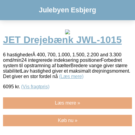
Julebyen Esbjerg
JET Drejebænk JWL-1015
6 hastighederÂ 400, 700, 1.000, 1.500, 2.200 and 3.300
omd/min24 integrerede indeksering positionerForbedret
system til opstramning af bælterBredere vange giver større
stabilitetLav hastighed giver et maksimalt drejningsmoment.
Det giver en stor fordel nå
(Læs mere)
6095
kr.
(Vis fragtpris)
Læs mere »
Køb nu »