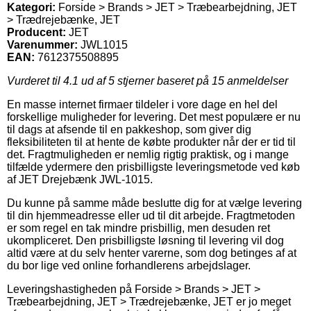
Kategori:
Forside > Brands > JET > Træbearbejdning, JET
> Trædrejebænke, JET
Producent:
JET
Varenummer:
JWL1015
EAN:
7612375508895
Vurderet til
4.1
ud af 5 stjerner baseret på
15
anmeldelser
En masse internet firmaer tildeler i vore dage en hel del
forskellige muligheder for levering. Det mest populære er nu
til dags at afsende til en pakkeshop, som giver dig
fleksibiliteten til at hente de købte produkter når der er tid til
det. Fragtmuligheden er nemlig rigtig praktisk, og i mange
tilfælde ydermere den prisbilligste leveringsmetode ved køb
af JET Drejebænk JWL-1015.
Du kunne på samme måde beslutte dig for at vælge levering
til din hjemmeadresse eller ud til dit arbejde. Fragtmetoden
er som regel en tak mindre prisbillig, men desuden ret
ukompliceret. Den prisbilligste løsning til levering vil dog
altid være at du selv henter varerne, som dog betinges af at
du bor lige ved online forhandlerens arbejdslager.
Leveringshastigheden på Forside > Brands > JET >
Træbearbejdning, JET > Trædrejebænke, JET er jo meget