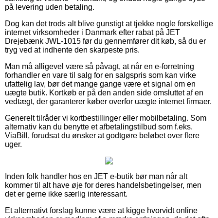
på levering uden betaling.
Dog kan det trods alt blive gunstigt at tjekke nogle forskellige
internet virksomheder i Danmark efter rabat på JET
Drejebænk JWL-1015 før du gennemfører dit køb, så du er
tryg ved at indhente den skarpeste pris.
Man må alligevel være så påvagt, at når en e-forretning
forhandler en vare til salg for en salgspris som kan virke
ufattelig lav, bør det mange gange være et signal om en
uægte butik. Kortkøb er på den anden side omsluttet af en
vedtægt, der garanterer køber overfor uægte internet firmaer.
Generelt tilråder vi kortbestillinger eller mobilbetaling. Som
alternativ kan du benytte et afbetalingstilbud som f.eks.
ViaBill, forudsat du ønsker at godtgøre beløbet over flere
uger.
Inden folk handler hos en JET e-butik bør man når alt
kommer til alt have øje for deres handelsbetingelser, men
det er gerne ikke særlig interessant.
Et alternativt forslag kunne være at kigge hvorvidt online