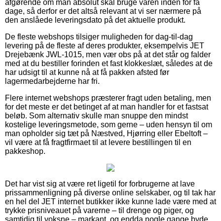
afgørende om man absolut skal bruge varen inden for få
dage, så derfor er det altså relevant at vi ser nærmere på
den anslåede leveringsdato på det aktuelle produkt.
De fleste webshops tilsiger muligheden for dag-til-dag
levering på de fleste af deres produkter, eksempelvis JET
Drejebænk JWL-1015, men vær obs på at det står og falder
med at du bestiller forinden et fast klokkeslæt, således at de
har udsigt til at kunne nå at få pakken afsted før
lagermedarbejderne har fri.
Flere internet webshops præsterer fragt uden betaling, men
for det meste er det betinget af at man handler for et fastsat
beløb. Som alternativ skulle man snuppe den mindst
kostelige leveringsmetode, som gerne – uden hensyn til om
man opholder sig tæt på Næstved, Hjørring eller Ebeltoft –
vil være at få fragtfirmaet til at levere bestillingen til en
pakkeshop.
Det har vist sig at være ret ligetil for forbrugerne at lave
prissammenligning på diverse online selskaber, og til tak har
en hel del JET internet butikker ikke kunne lade være med at
trykke prisniveauet på varerne – til drenge og piger, og
samtidig til voksne – markant, og endda nogle gange byde