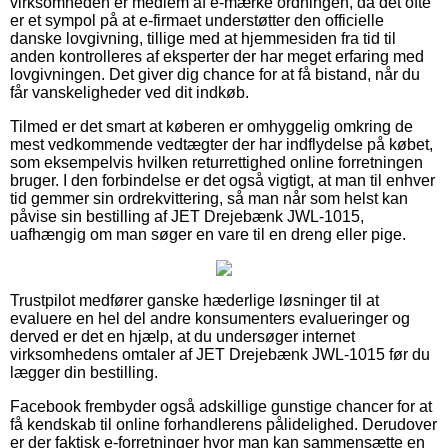
virksomheden er medlem af e-mærke ordningen, da det ofte
er et sympol på at e-firmaet understøtter den officielle
danske lovgivning, tillige med at hjemmesiden fra tid til
anden kontrolleres af eksperter der har meget erfaring med
lovgivningen. Det giver dig chance for at få bistand, når du
får vanskeligheder ved dit indkøb.
Tilmed er det smart at køberen er omhyggelig omkring de
mest vedkommende vedtægter der har indflydelse på købet,
som eksempelvis hvilken returrettighed online forretningen
bruger. I den forbindelse er det også vigtigt, at man til enhver
tid gemmer sin ordrekvittering, så man når som helst kan
påvise sin bestilling af JET Drejebænk JWL-1015,
uafhængig om man søger en vare til en dreng eller pige.
Trustpilot medfører ganske hæderlige løsninger til at
evaluere en hel del andre konsumenters evalueringer og
derved er det en hjælp, at du undersøger internet
virksomhedens omtaler af JET Drejebænk JWL-1015 før du
lægger din bestilling.
Facebook frembyder også adskillige gunstige chancer for at
få kendskab til online forhandlerens pålidelighed. Derudover
er der faktisk e-forretninger hvor man kan sammensætte en