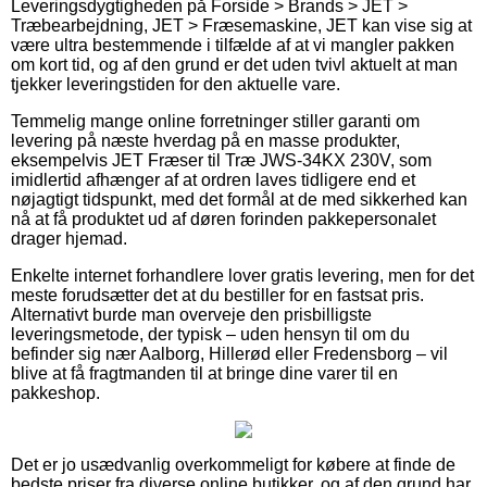
Leveringsdygtigheden på Forside > Brands > JET >
Træbearbejdning, JET > Fræsemaskine, JET kan vise sig at
være ultra bestemmende i tilfælde af at vi mangler pakken
om kort tid, og af den grund er det uden tvivl aktuelt at man
tjekker leveringstiden for den aktuelle vare.
Temmelig mange online forretninger stiller garanti om
levering på næste hverdag på en masse produkter,
eksempelvis JET Fræser til Træ JWS-34KX 230V, som
imidlertid afhænger af at ordren laves tidligere end et
nøjagtigt tidspunkt, med det formål at de med sikkerhed kan
nå at få produktet ud af døren forinden pakkepersonalet
drager hjemad.
Enkelte internet forhandlere lover gratis levering, men for det
meste forudsætter det at du bestiller for en fastsat pris.
Alternativt burde man overveje den prisbilligste
leveringsmetode, der typisk – uden hensyn til om du
befinder sig nær Aalborg, Hillerød eller Fredensborg – vil
blive at få fragtmanden til at bringe dine varer til en
pakkeshop.
Det er jo usædvanlig overkommeligt for købere at finde de
bedste priser fra diverse online butikker, og af den grund har