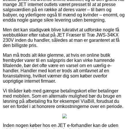
mange JET internet outlets været presset til at at presse
salgsværdien på en række af deres varer – til børn og
babyer, og yderligere også til mænd og kvinder – enormt, og
endda nogle gange sikre levering uden beregning.
Men det kan stadigvæk blive lukrativt at udforske nogle få
webbutikker efter rabat på JET Fræser til Træ JWS-34KX
230V inden du handler, således at man er garanteret at få
den billigste pris.
Man må trods alt ikke glemme, at hvis en online butik
frembyder varer til en salgspris der kan virke hamrende
tiltalende, bør det ofte være en varsel om en uærlig e-
handler. Handler med kort er trods alt omfavnet af en
foranstaltning, hvilket værner dig som køber overfor
uoprigtige internet firmaer.
Vi tilråder køb med gængse betalingskort eller betalinger
med mobilen. Som en alternativ mulighed bør du bruge en
løsning på afbetaling fra for eksempel ViaBill, forudsat du
ser en fordel i at honorere omkostningerne over en periode.
Inden nogen køber hos en JET e-forhandler kan de uden