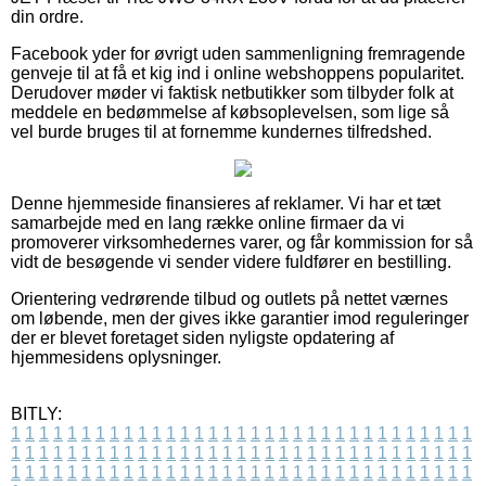
din ordre.
Facebook yder for øvrigt uden sammenligning fremragende
genveje til at få et kig ind i online webshoppens popularitet.
Derudover møder vi faktisk netbutikker som tilbyder folk at
meddele en bedømmelse af købsoplevelsen, som lige så
vel burde bruges til at fornemme kundernes tilfredshed.
Denne hjemmeside finansieres af reklamer. Vi har et tæt
samarbejde med en lang række online firmaer da vi
promoverer virksomhedernes varer, og får kommission for så
vidt de besøgende vi sender videre fuldfører en bestilling.
Orientering vedrørende tilbud og outlets på nettet værnes
om løbende, men der gives ikke garantier imod reguleringer
der er blevet foretaget siden nyligste opdatering af
hjemmesidens oplysninger.
BITLY:
1
1
1
1
1
1
1
1
1
1
1
1
1
1
1
1
1
1
1
1
1
1
1
1
1
1
1
1
1
1
1
1
1
1
1
1
1
1
1
1
1
1
1
1
1
1
1
1
1
1
1
1
1
1
1
1
1
1
1
1
1
1
1
1
1
1
1
1
1
1
1
1
1
1
1
1
1
1
1
1
1
1
1
1
1
1
1
1
1
1
1
1
1
1
1
1
1
1
1