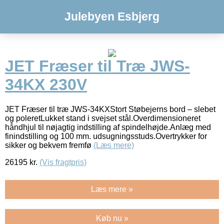
Julebyen Esbjerg
JET Fræser til Træ JWS-
34KX 230V
JET Fræser til træ JWS-34KXStort Støbejerns bord – slebet
og poleretLukket stand i svejset stål.Overdimensioneret
håndhjul til nøjagtig indstilling af spindelhøjde.Anlæg med
finindstilling og 100 mm. udsugningsstuds.Overtrykker for
sikker og bekvem fremfø
(Læs mere)
26195
kr.
(Vis fragtpris)
Læs mere »
Køb nu »