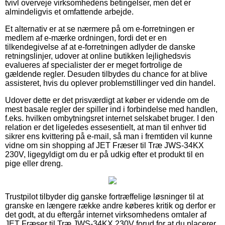
tvivl overveje virksomhedens betingelser, men det er
almindeligvis et omfattende arbejde.
Et alternativ er at se nærmere på om e-forretningen er
medlem af e-mærke ordningen, fordi det er en
tilkendegivelse af at e-forretningen adlyder de danske
retningslinjer, udover at online butikken lejlighedsvis
evalueres af specialister der er meget fortrolige de
gældende regler. Desuden tilbydes du chance for at blive
assisteret, hvis du oplever problemstillinger ved din handel.
Udover dette er det prisværdigt at køber er vidende om de
mest basale regler der spiller ind i forbindelse med handlen,
f.eks. hvilken ombytningsret internet selskabet bruger. I den
relation er det ligeledes essesentielt, at man til enhver tid
sikrer ens kvittering på e-mail, så man i fremtiden vil kunne
vidne om sin shopping af JET Fræser til Træ JWS-34KX
230V, ligegyldigt om du er på udkig efter et produkt til en
pige eller dreng.
Trustpilot tilbyder dig ganske fortræffelige løsninger til at
granske en længere række andre køberes kritik og derfor er
det godt, at du eftergår internet virksomhedens omtaler af
JET Fræser til Træ JWS-34KX 230V forud for at du placerer