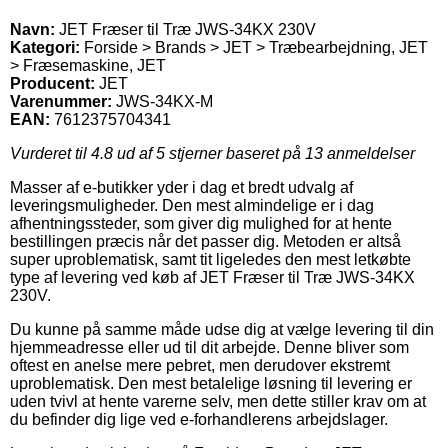
Navn:
JET Fræser til Træ JWS-34KX 230V
Kategori:
Forside > Brands > JET > Træbearbejdning, JET
> Fræsemaskine, JET
Producent:
JET
Varenummer:
JWS-34KX-M
EAN:
7612375704341
Vurderet til
4.8
ud af 5 stjerner baseret på
13
anmeldelser
Masser af e-butikker yder i dag et bredt udvalg af
leveringsmuligheder. Den mest almindelige er i dag
afhentningssteder, som giver dig mulighed for at hente
bestillingen præcis når det passer dig. Metoden er altså
super uproblematisk, samt tit ligeledes den mest letkøbte
type af levering ved køb af JET Fræser til Træ JWS-34KX
230V.
Du kunne på samme måde udse dig at vælge levering til din
hjemmeadresse eller ud til dit arbejde. Denne bliver som
oftest en anelse mere pebret, men derudover ekstremt
uproblematisk. Den mest betalelige løsning til levering er
uden tvivl at hente varerne selv, men dette stiller krav om at
du befinder dig lige ved e-forhandlerens arbejdslager.