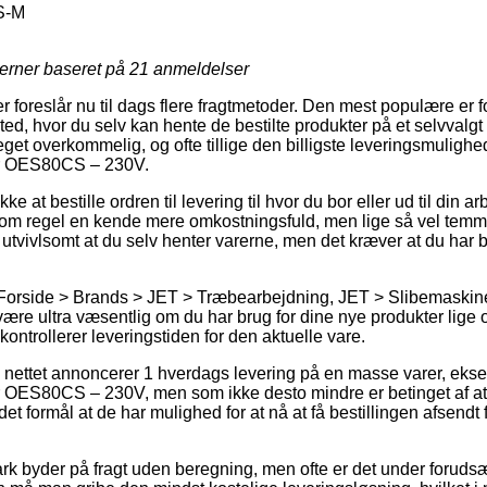
S-M
jerner baseret på
21
anmeldelser
r foreslår nu til dags flere fragtmetoder. Den mest populære er 
sted, hvor du selv kan hente de bestilte produkter på et selvvalgt
get overkommelig, og ofte tillige den billigste leveringsmuligh
er OES80CS – 230V.
 at bestille ordren til levering til hvor du bor eller ud til din a
som regel en kende mere omkostningsfuld, men lige så vel tem
er utvivlsomt at du selv henter varerne, men det kræver at du har
 Forside > Brands > JET > Træbearbejdning, JET > Slibemaskine
være ultra væsentlig om du har brug for dine nye produkter lige 
i kontrollerer leveringstiden for den aktuelle vare.
å nettet annoncerer 1 hverdags levering på en masse varer, eks
OES80CS – 230V, men som ikke desto mindre er betinget af at du
 det formål at de har mulighed for at nå at få bestillingen afsend
k byder på fragt uden beregning, men ofte er det under forudsæt