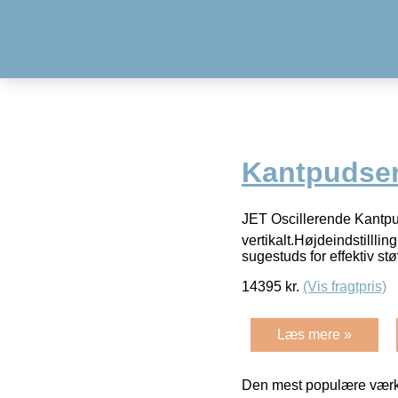
Kantpudse
JET Oscillerende Kantpud
vertikalt.Højdeindstilll
sugestuds for effektiv s
14395
kr.
(Vis fragtpris)
Læs mere »
Den mest populære værkt