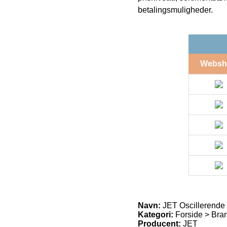
betalingsmuligheder.
Websh
Navn:
JET Oscillerend
Kategori:
Forside > Bran
Producent:
JET