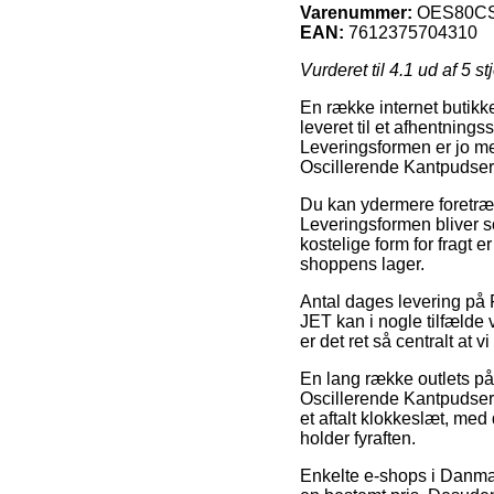
Varenummer:
OES80C
EAN:
7612375704310
Vurderet til
4.1
ud af 5 st
En række internet butikke
leveret til et afhentnings
Leveringsformen er jo me
Oscillerende Kantpuds
Du kan ydermere foretrække
Leveringsformen bliver 
kostelige form for fragt 
shoppens lager.
Antal dages levering på
JET kan i nogle tilfælde 
er det ret så centralt at v
En lang række outlets p
Oscillerende Kantpudser 
et aftalt klokkeslæt, med
holder fyraften.
Enkelte e-shops i Danmar