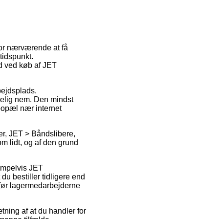
for nærværende at få
 tidspunkt.
ed ved køb af JET
rbejdsplads.
melig nem. Den mindst
 bopæl nær internet
r, JET > Båndslibere,
om lidt, og af den grund
empelvis JET
 bestiller tidligere end
t før lagermedarbejderne
ning af at du handler for