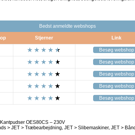
Bedst anmeldte webshops
op
Stjerner
Link
Besøg webshop
Besøg webshop
Besøg webshop
Besøg webshop
Besøg webshop
e Kantpudser OES80CS – 230V
ds > JET > Træbearbejdning, JET > Slibemaskiner, JET > Bånd