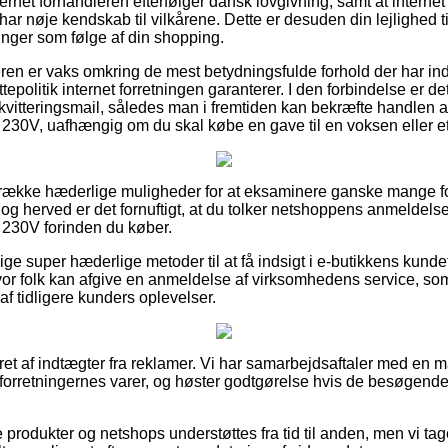
nternet forhandleren efterfølger dansk lovgivning, samt at interne
har nøje kendskab til vilkårene. Dette er desuden din lejlighed til
inger som følge af din shopping.
beren er vaks omkring de mest betydningsfulde forhold der har in
politik internet forretningen garanterer. I den forbindelse er det
 kvitteringsmail, således man i fremtiden kan bekræfte handlen 
0V, uafhængig om du skal købe en gave til en voksen eller et
en række hæderlige muligheder for at eksaminere ganske mange
og herved er det fornuftigt, at du tolker netshoppens anmeldels
30V forinden du køber.
lige super hæderlige metoder til at få indsigt i e-butikkens kun
hvor folk kan afgive en anmeldelse af virksomhedens service, s
k af tidligere kunders oplevelser.
ret af indtægter fra reklamer. Vi har samarbejdsaftaler med en m
r forretningernes varer, og høster godtgørelse hvis de besøgende
produkter og netshops understøttes fra tid til anden, men vi tag