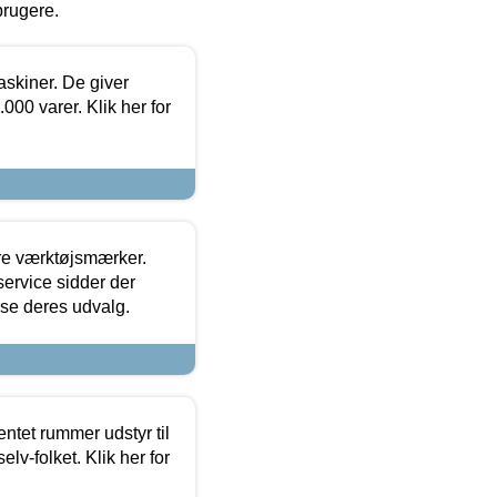
brugere.
askiner. De giver
000 varer. Klik her for
ore værktøjsmærker.
ervice sidder der
t se deres udvalg.
entet rummer udstyr til
lv-folket. Klik her for