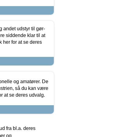
 andet udstyr til gør-
 siddende klar til at
 her for at se deres
ionelle og amatører. De
strien, så du kan være
or at se deres udvalg.
 fra bl.a. deres
mer og