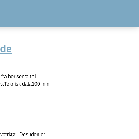
nde
a horisontalt til
des.Teknisk data100 mm.
 i værktøj. Desuden er