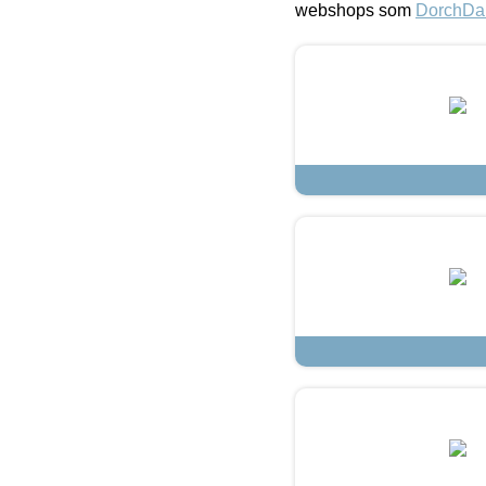
webshops som
DorchDa