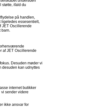
t selskabet undertiden
 støtte, ifald du
dflydelse på handlen,
 ligeledes essesentielt,
af JET Oscillerende
 barn.
 forhenværende
er af JET Oscillerende
defokus. Desuden møder vi
om desuden kan udnyttes
asse internet butikker
 vi sender videre
er ikke ansvar for