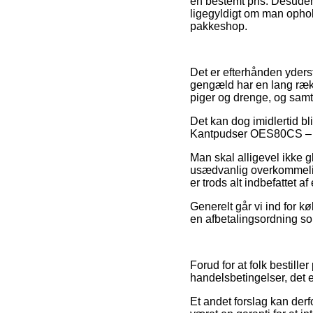
en bestemt pris. Desuden
ligegyldigt om man opholde
pakkeshop.
Det er efterhånden yderst 
gengæld har en lang rækk
piger og drenge, og samt
Det kan dog imidlertid b
Kantpudser OES80CS – 230
Man skal alligevel ikke g
usædvanlig overkommelig
er trods alt indbefattet 
Generelt går vi ind for 
en afbetalingsordning som
Forud for at folk bestill
handelsbetingelser, det e
Et andet forslag kan der