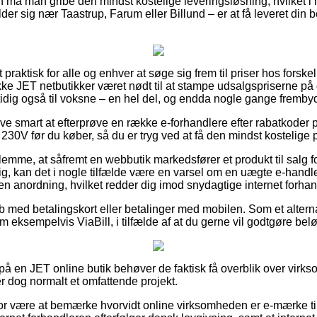
 må man gribe den mindst kostelige leveringsløsning, hvilket i 
r sig nær Taastrup, Farum eller Billund – er at få leveret din bes
praktisk for alle og enhver at søge sig frem til priser hos forskell
e JET netbutikker været nødt til at stampe udsalgspriserne på d
idig også til voksne – en hel del, og endda nogle gange fremby
live smart at efterprøve en række e-forhandlere efter rabatkoder
V før du køber, så du er tryg ved at få den mindst kostelige p
lemme, at såfremt en webbutik markedsfører et produkt til salg fo
, kan det i nogle tilfælde være en varsel om en uægte e-handle
af en anordning, hvilket redder dig imod snydagtige internet forhan
køb med betalingskort eller betalinger med mobilen. Som et alter
 eksempelvis ViaBill, i tilfælde af at du gerne vil godtgøre bel
er på en JET online butik behøver de faktisk få overblik over vir
r dog normalt et omfattende projekt.
for være at bemærke hvorvidt online virksomheden er e-mærke til