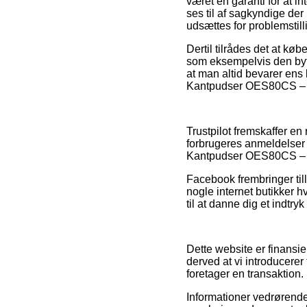
været en garanti for at i
ses til af sagkyndige der 
udsættes for problemstill
Dertil tilrådes det at kø
som eksempelvis den bytte
at man altid bevarer ens
Kantpudser OES80CS – 23
Trustpilot fremskaffer 
forbrugeres anmeldelser 
Kantpudser OES80CS – 2
Facebook frembringer til
nogle internet butikker 
til at danne dig et indtry
Dette website er finansie
derved at vi introducere
foretager en transaktion.
Informationer vedrørende 