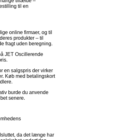
mange tilfælde –
tilling til en
ige online firmaer, og til
eres produkter – til
de fragt uden beregning.
 på JET Oscillerende
ris.
r en salgspris der virker
r. Køb med betalingskort
dlere.
nativ burde du anvende
øbet senere.
ksomhedens
sluttet, da det længe har