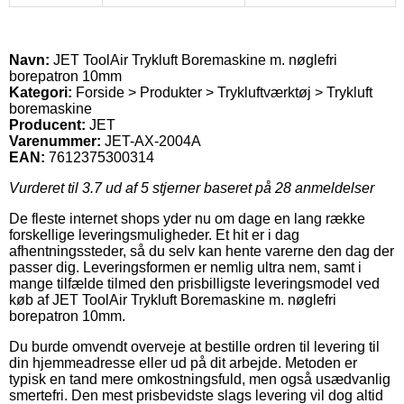
Navn:
JET ToolAir Trykluft Boremaskine m. nøglefri
borepatron 10mm
Kategori:
Forside > Produkter > Trykluftværktøj > Trykluft
boremaskine
Producent:
JET
Varenummer:
JET-AX-2004A
EAN:
7612375300314
Vurderet til
3.7
ud af 5 stjerner baseret på
28
anmeldelser
De fleste internet shops yder nu om dage en lang række
forskellige leveringsmuligheder. Et hit er i dag
afhentningssteder, så du selv kan hente varerne den dag der
passer dig. Leveringsformen er nemlig ultra nem, samt i
mange tilfælde tilmed den prisbilligste leveringsmodel ved
køb af JET ToolAir Trykluft Boremaskine m. nøglefri
borepatron 10mm.
Du burde omvendt overveje at bestille ordren til levering til
din hjemmeadresse eller ud på dit arbejde. Metoden er
typisk en tand mere omkostningsfuld, men også usædvanlig
smertefri. Den mest prisbevidste slags levering vil dog altid