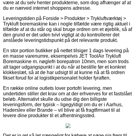
være at du selv henter produkterne, som dog afhænger af at
du er nærved internet shoppens adresse.
Leveringstiden på Forside > Produkter > Trykluftværktøj >
Trykluft boremaskine kan i nogle tilfælde være rigtig aktuel i
tilfælde af at du står og skal bruge ordren om et øjeblik, så af
den grund er det uden tvivl vigtigt at du kontrollerer det
anslåede leveringstidspunkt på det relevante produkt.
En stor portion butikker på nettet tilsiger 1 dags levering på
en masse varenumre, eksempelvis JET ToolAir Trykluft
Boremaskine m. nøglefri borepatron 10mm, men som trods
alt tager udgangspunkt i at du når at bestille før et konkret
klokkeslæt, så at de har udsigt til at kunne nå at få ordren
fikset forud for at logistikpersonalet holder fyraften.
En række online outlets lover portofri levering, men
undertiden stiller det krav om at der erhverves for et fastslået
beløb. Alternativt skulle du udse dig den billigste
leveringsform, der typisk – ligegyldigt om du er i Aarhus,
Haderslev eller Brande – vil blive at få fragtfirmaet til at
levere dine produkter til et afhentningssted.
Det er jo ret så let gængeligt for købere at søge sig frem til