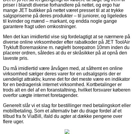
priser i blandt diverse forhandlere på nettet, og ergo har
mange JET butikker på nettet været presset til at at trykke
salgspriserne på deres produkter – til juniorer, og ligeledes
til kvinder og mænd – markant, og endda nogle gange
garantere fragt uden omkostninger.
Men det kan imidlertid vise sig fordelagtigt at se nærmere på
diverse online virksomheder efter rabatkoder på JET ToolAir
Trykluft Boremaskine m. nøglefri borepatron 10mm inden du
placerer ordren, således at du er skråsikker på at opnå den
laveste pris.
Du må imidlertid være årvågen med, at såfremt en online
virksomhed sælger deres varer for en udsalgspris der er
uendeligt attraktiv, kunne det for det meste være en indikator
for en bedragerisk internet virksomhed. Kortbetalinger er
trods alt en del af en foranstaltning, hvilket forsvarer køberen
overfor uægte internet foretagender.
Generelt slår vi et slag for bestillinger med betalingskort eller
mobilbetaling. Som et alternativ bør du drage fordel af et
tilbud fra fx ViaBill, ifald du agter at dække pengene over
flere uger.