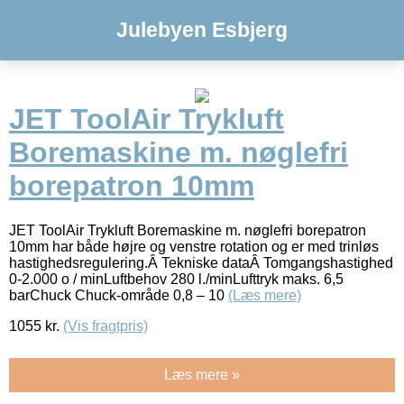
Julebyen Esbjerg
JET ToolAir Trykluft
Boremaskine m. nøglefri
borepatron 10mm
JET ToolAir Trykluft Boremaskine m. nøglefri borepatron
10mm har både højre og venstre rotation og er med trinløs
hastighedsregulering.Â Tekniske dataÂ Tomgangshastighed
0-2.000 o / minLuftbehov 280 l./minLufttryk maks. 6,5
barChuck Chuck-område 0,8 – 10
(Læs mere)
1055
kr.
(Vis fragtpris)
Læs mere »