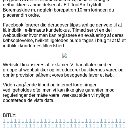
netbutikkens anmeldelser af JET ToolAir Trykluft
Boremaskine m. nøglefri borepatron 10mm forinden du
placerer din ordre.
Facebook forærer dig derudover tilpas ærlige genveje til at
få indblik i e-firmaets kundefokus. Tilmed ser vi en del
webbutikker hvor man kan registrere en evaluering af deres
købsoplevelse, hvilket ligeledes burde tages i brug til at få et
indblik i kundernes tilfredshed.
Websitet finansieres af reklamer. Vi har aftaler med en
gruppe af webbutikker og introducerer butikkernes varer, og
opnår provision såfremt vores besøgende laver et køb.
Viden angående tilbud og internet forretninger
vedligeholdes ofte, men vi kan ikke give garantier imod
reguleringer der måtte være iværksat siden vi nyligst
opdaterede de viste data.
BITLY:
1
1
1
1
1
1
1
1
1
1
1
1
1
1
1
1
1
1
1
1
1
1
1
1
1
1
1
1
1
1
1
1
1
1
1
1
1
1
1
1
1
1
1
1
1
1
1
1
1
1
1
1
1
1
1
1
1
1
1
1
1
1
1
1
1
1