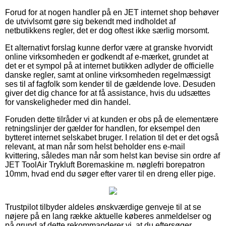
Forud for at nogen handler på en JET internet shop behøver
de utvivlsomt gøre sig bekendt med indholdet af
netbutikkens regler, det er dog oftest ikke særlig morsomt.
Et alternativt forslag kunne derfor være at granske hvorvidt
online virksomheden er godkendt af e-mærket, grundet at
det er et sympol på at internet butikken adlyder de officielle
danske regler, samt at online virksomheden regelmæssigt
ses til af fagfolk som kender til de gældende love. Desuden
giver det dig chance for at få assistance, hvis du udsættes
for vanskeligheder med din handel.
Foruden dette tilråder vi at kunden er obs på de elementære
retningslinjer der gælder for handlen, for eksempel den
bytteret internet selskabet bruger. I relation til det er det også
relevant, at man når som helst beholder ens e-mail
kvittering, således man når som helst kan bevise sin ordre af
JET ToolAir Trykluft Boremaskine m. nøglefri borepatron
10mm, hvad end du søger efter varer til en dreng eller pige.
Trustpilot tilbyder aldeles ønskværdige genveje til at se
nøjere på en lang række aktuelle køberes anmeldelser og
på grund af dette rekommanderer vi, at du eftersøger