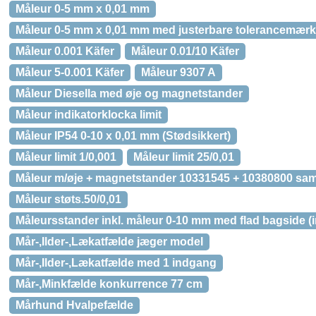
Måleur 0-5 mm x 0,01 mm
Måleur 0-5 mm x 0,01 mm med justerbare tolerancemærke
Måleur 0.001 Käfer
Måleur 0.01/10 Käfer
Måleur 5-0.001 Käfer
Måleur 9307 A
Måleur Diesella med øje og magnetstander
Måleur indikatorklocka limit
Måleur IP54 0-10 x 0,01 mm (Stødsikkert)
Måleur limit 1/0,001
Måleur limit 25/0,01
Måleur m/øje + magnetstander 10331545 + 10380800 sa
Måleur støts.50/0,01
Måleursstander inkl. måleur 0-10 mm med flad bagside (ink
Mår-,Ilder-,Lækatfælde jæger model
Mår-,Ilder-,Lækatfælde med 1 indgang
Mår-,Minkfælde konkurrence 77 cm
Mårhund Hvalpefælde