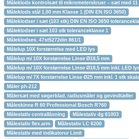
Måleklods kontrolsæt til mikrometerskruer – sæt med 11
Måleklods stål 1,00 mm Klasse 1 (DIN EN ISO 3650)
Måleklodser i sæt (103 stk) DIN EN ISO 3650 tolerancekl
Måleklodser i sæt 103 stk toleranceklasse 1
Måleklodses. 47st5272din 861/1
Målelup 10X forstørrelse med LED lys
Målelup m/ 10X forstørrelse Linse Ø18,5 mm
Målelup m/ 10X forstørrelse Linse Ø18,5 mm inkl. LED ly
Målelup m/ 7X forstørrelse Linse Ø25 mm inkl. 1 stk skal
Måler ph-212
Målersæt med søgerblad, radiusmåler og gevindtæller
Måleskinne R 60 Professional Bosch R?60
Målestativ centrallåsning
Målestativ dg 61003
Målestativ flex.arm
Målestativ LC 6200
Målestativ med indikatorur Limit