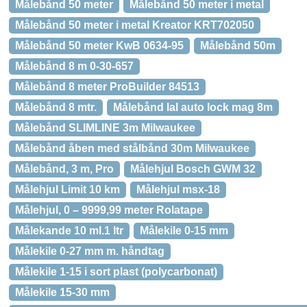
Målebånd 50 meter
Målebånd 50 meter i metal
Målebånd 50 meter i metal Kreator KRT702050
Målebånd 50 meter KwB 0634-95
Målebånd 50m
Målebånd 8 m 0-30-657
Målebånd 8 meter ProBuilder 84513
Målebånd 8 mtr.
Målebånd lal auto lock mag 8m
Målebånd SLIMLINE 3m Milwaukee
Målebånd åben med stålbånd 30m Milwaukee
Målebånd, 3 m, Pro
Målehjul Bosch GWM 32
Målehjul Limit 10 km
Målehjul msx-18
Målehjul, 0 – 9999,99 meter Rolatape
Målekande 10 ml.1 ltr
Målekile 0-15 mm
Målekile 0-27 mm m. håndtag
Målekile 1-15 i sort plast (polycarbonat)
Målekile 15-30 mm