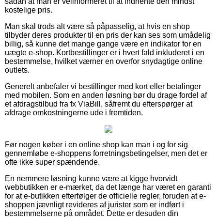
sådan at man er velinformeret til at indhente den mindst
kostelige pris.
Man skal trods alt være så påpasselig, at hvis en shop
tilbyder deres produkter til en pris der kan ses som umådelig
billig, så kunne det mange gange være en indikator for en
uægte e-shop. Kortbestillinger er i hvert fald inkluderet i en
bestemmelse, hvilket værner en overfor snydagtige online
outlets.
Generelt anbefaler vi bestillinger med kort eller betalinger
med mobilen. Som en anden løsning bør du drage fordel af
et afdragstilbud fra fx ViaBill, såfremt du efterspørger at
afdrage omkostningerne ude i fremtiden.
Før nogen køber i en online shop kan man i og for sig
gennemløbe e-shoppens forretningsbetingelser, men det er
ofte ikke super spændende.
En nemmere løsning kunne være at kigge hvorvidt
webbutikken er e-mærket, da det længe har været en garanti
for at e-butikken efterfølger de officielle regler, foruden at e-
shoppen jævnligt revideres af jurister som er indført i
bestemmelserne på området. Dette er desuden din