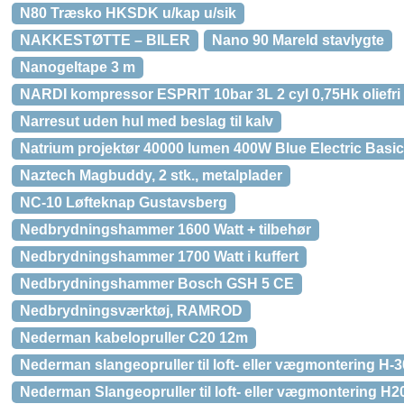
N80 Træsko HKSDK u/kap u/sik
NAKKESTØTTE – BILER
Nano 90 Mareld stavlygte
Nanogeltape 3 m
NARDI kompressor ESPRIT 10bar 3L 2 cyl 0,75Hk oliefri
Narresut uden hul med beslag til kalv
Natrium projektør 40000 lumen 400W Blue Electric Basi
Naztech Magbuddy, 2 stk., metalplader
NC-10 Løfteknap Gustavsberg
Nedbrydningshammer 1600 Watt + tilbehør
Nedbrydningshammer 1700 Watt i kuffert
Nedbrydningshammer Bosch GSH 5 CE
Nedbrydningsværktøj, RAMROD
Nederman kabelopruller C20 12m
Nederman slangeopruller til loft- eller vægmontering H-
Nederman Slangeopruller til loft- eller vægmontering H2