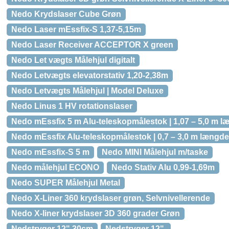
Nedo Krydslaser Cube Grøn
Nedo Laser mEssfix-S 1,37-5,15m
Nedo Laser Receiver ACCEPTOR X green
Nedo Let vægts Målehjul digitalt
Nedo Letvægts elevatorstativ 1,20-2,38m
Nedo Letvægts Målehjul | Model Deluxe
Nedo Linus 1 HV rotationslaser
Nedo mEssfix 5 m Alu-teleskopmålestok | 1,07 – 5,0 m 
Nedo mEssfix Alu-teleskopmålestok | 0,7 – 3,0 m længd
Nedo mEssfix-S 5 m
Nedo MINI Målehjul m/taske
Nedo målehjul ECONO
Nedo Stativ Alu 0,99-1,69m
Nedo SUPER Målehjul Metal
Nedo X-Liner 360 krydslaser grøn, Selvnivellerende
Nedo X-liner krydslaser 3D 360 grader Grøn
Nedstryger 12" 30cm
Nedstryger 12".