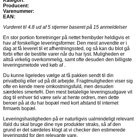
Kategori:
Producent:
Varenummer:
EAN:
Vurderet til
4.8
ud af 5 stjerner baseret på
15
anmeldelser
En stor portion forretninger på nettet frembyder heldigvis et
hav af forskellige leveringsformer. Den mest anvendte er i
dag at få leveret til et afhentningssted, og så kan du blot gå
forbi efter de bestilte varer når du har lyst. Muligheden er
altså virkelig overkommelig, samt ofte desuden den billigste
leveringsmetode ved køb af .
Du kunne ligeledes vælge at få pakken sendt til din
privatbolig eller ud på dit arbejde. Fragtmuligheden viser sig
ofte en kende mere omkostningsfuld, men desuden
særdeles smertefri. Den mest betalelige leveringsudgave vil
dog til enhver tid være selv at hente ordren, men dette
beroer på at du har bopæl med kort afstand til internet
firmaets bopæl.
Leveringshastigheden på er naturligvis ualmindeligt relevant
ifald du skal bruge dine nye produkter straks, så af den
grund er det særdeles klogt at vi checker den estimerede
leveringstid for den relevante vare.