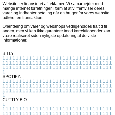
Websitet er finansieret af reklamer. Vi samarbejder med
mange internet forretninger i form af at vi fremviser deres
varer, og indhenter betaling når en bruger fra vores website
udfører en transaktion.
Orientering om varer og webshops vedligeholdes fra tid til
anden, men vi kan ikke garantere imod korrektioner der kan
være realiseret siden nyligste opdatering af de viste
informationer.
BITLY:
1
1
1
1
1
1
1
1
1
1
1
1
1
1
1
1
1
1
1
1
1
1
1
1
1
1
1
1
1
1
1
1
1
1
1
1
1
1
1
1
1
1
1
1
1
1
1
1
1
1
1
1
1
1
1
1
1
1
1
1
1
1
1
1
1
1
1
1
1
1
1
1
1
1
1
1
1
1
1
1
1
1
1
1
1
1
1
1
1
1
1
1
1
1
1
1
1
1
1
1
SPOTIFY:
1
1
1
1
1
1
1
1
1
1
1
1
1
1
1
1
1
1
1
1
1
1
1
1
1
1
1
1
1
1
1
1
1
1
1
1
1
1
1
1
1
1
1
1
1
1
1
1
1
1
1
1
1
1
1
1
1
1
1
1
1
1
1
1
1
1
1
1
1
1
1
1
1
1
1
1
1
1
1
1
1
1
1
1
1
1
1
1
1
1
1
1
1
1
1
1
1
1
1
1
CUTTLY BIO:
1
1
1
1
1
1
1
1
1
1
1
1
1
1
1
1
1
1
1
1
1
1
1
1
1
1
1
1
1
1
1
1
1
1
1
1
1
1
1
1
1
1
1
1
1
1
1
1
1
1
1
1
1
1
1
1
1
1
1
1
1
1
1
1
1
1
1