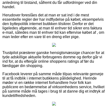
anledning til bistand, såfremt du får udfordringer ved din
handel.
Herudover foreslåes det at man er sat ind i de mest
essentielle regler der har indflydelse på købet, eksempelvis
den byttepolitik internet butikken tilsikrer. Derfor er det
ligeledes afgørende, at man til enhver tid sikrer ens faktura
e-mail, således man til enhver tid kan eftervise købet af , om
man leder efter en vare til en dreng eller pige.
Trustpilot præsterer ganske hensigtsmæssige chancer for at
tyde adskillige aktuelle forbrugeres domme og derfor går vi
ind for, at du eftergår online shoppens ratings af før du
færdiggør din shopping.
Facebook leverer på samme måde tilpas relevante genveje
til at få indblik i internet butikkens pålidelighed. Herinde
møder vi en række internet forhandlere hvor folk kan
publicere en bedømmelse af virksomhedens service, hvilket
på samme måde må tages i brug til at danne dig et indtryk af
kundetilfredsheden.