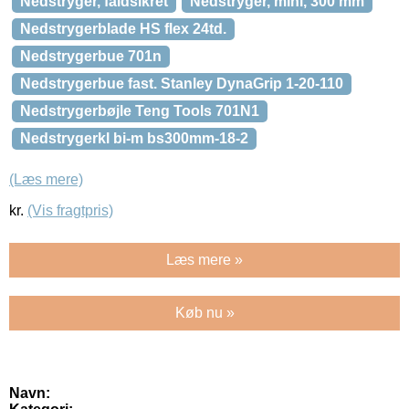
Nedstryger, faldsikret
Nedstryger, mini, 300 mm
Nedstrygerblade HS flex 24td.
Nedstrygerbue 701n
Nedstrygerbue fast. Stanley DynaGrip 1-20-110
Nedstrygerbøjle Teng Tools 701N1
Nedstrygerkl bi-m bs300mm-18-2
(Læs mere)
kr.
(Vis fragtpris)
Læs mere »
Køb nu »
Navn: