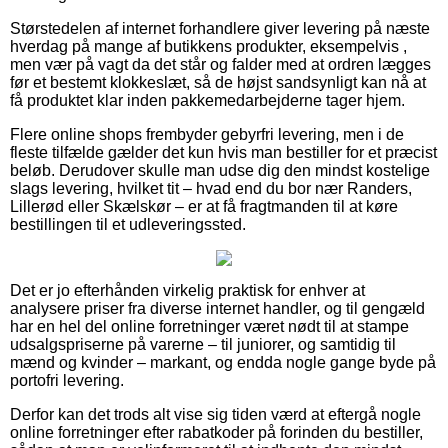
Størstedelen af internet forhandlere giver levering på næste
hverdag på mange af butikkens produkter, eksempelvis ,
men vær på vagt da det står og falder med at ordren lægges
før et bestemt klokkeslæt, så de højst sandsynligt kan nå at
få produktet klar inden pakkemedarbejderne tager hjem.
Flere online shops frembyder gebyrfri levering, men i de
fleste tilfælde gælder det kun hvis man bestiller for et præcist
beløb. Derudover skulle man udse dig den mindst kostelige
slags levering, hvilket tit – hvad end du bor nær Randers,
Lillerød eller Skælskør – er at få fragtmanden til at køre
bestillingen til et udleveringssted.
Det er jo efterhånden virkelig praktisk for enhver at
analysere priser fra diverse internet handler, og til gengæld
har en hel del online forretninger været nødt til at stampe
udsalgspriserne på varerne – til juniorer, og samtidig til
mænd og kvinder – markant, og endda nogle gange byde på
portofri levering.
Derfor kan det trods alt vise sig tiden værd at eftergå nogle
online forretninger efter rabatkoder på forinden du bestiller,