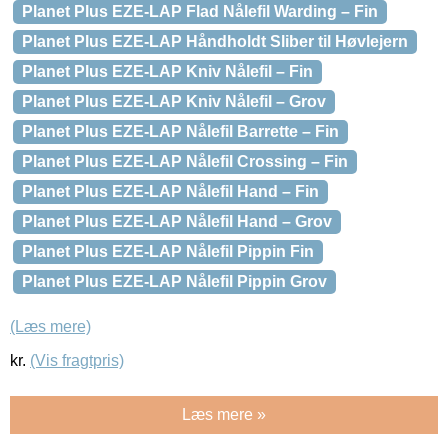
Planet Plus EZE-LAP Flad Nålefil Warding – Fin
Planet Plus EZE-LAP Håndholdt Sliber til Høvlejern
Planet Plus EZE-LAP Kniv Nålefil – Fin
Planet Plus EZE-LAP Kniv Nålefil – Grov
Planet Plus EZE-LAP Nålefil Barrette – Fin
Planet Plus EZE-LAP Nålefil Crossing – Fin
Planet Plus EZE-LAP Nålefil Hand – Fin
Planet Plus EZE-LAP Nålefil Hand – Grov
Planet Plus EZE-LAP Nålefil Pippin Fin
Planet Plus EZE-LAP Nålefil Pippin Grov
(Læs mere)
kr.
(Vis fragtpris)
Læs mere »