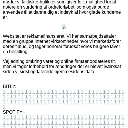
møder vi faktisk e-butikker som giver folk mulighed for at
notere en vurdering af ordreforløbet, som også burde
anvendes til at danne dig et indtryk af hvor glade kunderne
er.
Websitet er reklamefinansieret. Vi har samarbejdsaftaler
med en gruppe internet virksomheder hvor vi markedsfører
deres tilbud, og tager honorar forudsat vores brugere laver
en bestilling.
Vejledning omkring varer og online firmaer opdateres tit,
men vi tager forbehold for ændringer der er blevet iværksat
siden vi sidst opdaterede hjemmesidens data.
BITLY:
1
1
1
1
1
1
1
1
1
1
1
1
1
1
1
1
1
1
1
1
1
1
1
1
1
1
1
1
1
1
1
1
1
1
1
1
1
1
1
1
1
1
1
1
1
1
1
1
1
1
1
1
1
1
1
1
1
1
1
1
1
1
1
1
1
1
1
1
1
1
1
1
1
1
1
1
1
1
1
1
1
1
1
1
1
1
1
1
1
1
1
1
1
1
1
1
1
1
1
1
SPOTIFY:
1
1
1
1
1
1
1
1
1
1
1
1
1
1
1
1
1
1
1
1
1
1
1
1
1
1
1
1
1
1
1
1
1
1
1
1
1
1
1
1
1
1
1
1
1
1
1
1
1
1
1
1
1
1
1
1
1
1
1
1
1
1
1
1
1
1
1
1
1
1
1
1
1
1
1
1
1
1
1
1
1
1
1
1
1
1
1
1
1
1
1
1
1
1
1
1
1
1
1