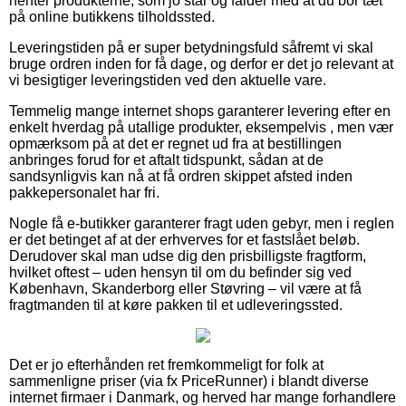
henter produkterne, som jo står og falder med at du bor tæt
på online butikkens tilholdssted.
Leveringstiden på er super betydningsfuld såfremt vi skal
bruge ordren inden for få dage, og derfor er det jo relevant at
vi besigtiger leveringstiden ved den aktuelle vare.
Temmelig mange internet shops garanterer levering efter en
enkelt hverdag på utallige produkter, eksempelvis , men vær
opmærksom på at det er regnet ud fra at bestillingen
anbringes forud for et aftalt tidspunkt, sådan at de
sandsynligvis kan nå at få ordren skippet afsted inden
pakkepersonalet har fri.
Nogle få e-butikker garanterer fragt uden gebyr, men i reglen
er det betinget af at der erhverves for et fastslået beløb.
Derudover skal man udse dig den prisbilligste fragtform,
hvilket oftest – uden hensyn til om du befinder sig ved
København, Skanderborg eller Støvring – vil være at få
fragtmanden til at køre pakken til et udleveringssted.
Det er jo efterhånden ret fremkommeligt for folk at
sammenligne priser (via fx PriceRunner) i blandt diverse
internet firmaer i Danmark, og herved har mange forhandlere