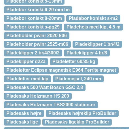
Pladebor koniskt 5-13mm
Pladebor koniskt 6-20 mm he
Pladebor koniskt 8-20mm
Pladebor koniskt s-m2
Pladebor koniskt s-pg29
Pladehejs med kip, 4,5 m
Pladeholder pwlnr 2020-k06
Pladeholder pwlnr 2525-m06
Pladeklipper 1 br/4/2
Pladeklipper 2 br/4/300/2
Pladeklipper 4 br/8
Pladeklipper d22a
Pladeløfter 60/35 kg
Pladeløfter Eclipse magnetisk E964 Ferrite magnet
Pladeløfter med kip
Plademejsel, 240 mm
Pladesaks 500 Watt Bosch GSC 2,8
Pladesaks Holzmann HS 200
Pladesaks Holzmann TBS2000 stationær
Pladesaks højre
Pladesaks højreklip ProBuilder
Pladesaks lige
Pladesaks ligeklip ProBuilder