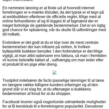
En nemmere løsning er at finde ud af hvorvidt internet
forretningen er e-mærke tilsluttet, da det typisk er et tegn på
at webbutikken efterlever de officielle regler, tillige med at
online forhandleren af og til kigges til af fagmænd der er
meget fortrolige de gældende bestemmelser. Det er en rigtig
god chance for opbakning, når du skulle få udfordringer med
dit indkøb.
Endvidere er det godt at du er klar over de mest centrale
bestemmelser der kan influere på ordren, fx hvilken
byttepolitik butikken benytter. I den forbindelse er det tillige
vigtigt, at man altid opbevarer ens faktura, så man i fremtiden
vil kunne bekræfte købet af , uafhængig om man leder efter
et produkt til en pige eller dreng.
Trustpilot indebærer de facto passelige løsninger til at læse
en længere række tidligere kunders erfaringer og af den
grund slår vi et slag for, at du eftersøger e-butikkens
bedømmelser af forud for at du shopper.
Facebook leverer også nogenlunde udmærkede muligheder
for at få kendskab til e-forretningens popularitet. Derudover