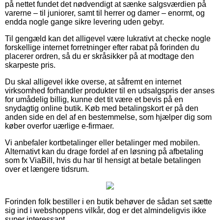
på nettet fundet det nødvendigt at sænke salgsværdien på
varerne – til juniorer, samt til herrer og damer – enormt, og
endda nogle gange sikre levering uden gebyr.
Til gengæld kan det alligevel være lukrativt at checke nogle
forskellige internet forretninger efter rabat på forinden du
placerer ordren, så du er skråsikker på at modtage den
skarpeste pris.
Du skal alligevel ikke overse, at såfremt en internet
virksomhed forhandler produkter til en udsalgspris der anses
for umådelig billig, kunne det tit være et bevis på en
snydagtig online butik. Køb med betalingskort er på den
anden side en del af en bestemmelse, som hjælper dig som
køber overfor uærlige e-firmaer.
Vi anbefaler kortbetalinger eller betalinger med mobilen.
Alternativt kan du drage fordel af en løsning på afbetaling
som fx ViaBill, hvis du har til hensigt at betale betalingen
over et længere tidsrum.
Forinden folk bestiller i en butik behøver de sådan set sætte
sig ind i webshoppens vilkår, dog er det almindeligvis ikke
super interessant.