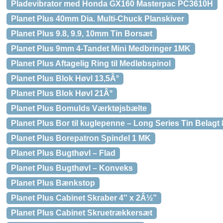
Pladevibrator med Honda GX160 Masterpac PC3610H
Planet Plus 40mm Dia. Multi-Chuck Planskiver
Planet Plus 9.8, 9.9, 10mm Tin Borsæt
Planet Plus 9mm 4-Tandet Mini Medbringer 1MK
Planet Plus Aftagelig Ring til Medløbspinol
Planet Plus Blok Høvl 13,5Â°
Planet Plus Blok Høvl 21Â°
Planet Plus Bomulds Værktøjsbælte
Planet Plus Bor til kuglepenne – Long Series Tin Belag
Planet Plus Borepatron Spindel 1 MK
Planet Plus Bugthøvl – Flad
Planet Plus Bugthøvl – Konveks
Planet Plus Bænkstop
Planet Plus Cabinet Skraber 4″ x 2Â½”
Planet Plus Cabinet Skruetrækkersæt