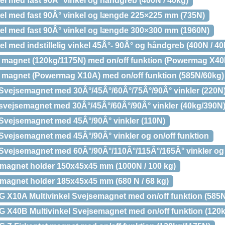
med fast 90Â° vinkel og håndgreb (400N / 40kg)
 med fast 90Â° vinkel og længde 225×225 mm (735N)
 med fast 90Â° vinkel og længde 300×300 mm (1960N)
med indstillelig vinkel 45Â°- 90Â° og håndgreb (400N / 40
 magnet (120kg/1175N) med on/off funktion (Powermag X40
 magnet (Powermag X10A) med on/off funktion (585N/60kg)
vejsemagnet med 30Â°/45Â°/60Â°/75Â°/90Â° vinkler (220N
vejsemagnet med 30Â°/45Â°/60Â°/90Â° vinkler (40kg/390N
Svejsemagnet med 45Â°/90Â° vinkler (110N)
vejsemagnet med 45Â°/90Â° vinkler og on/off funktion
vejsemagnet med 60Â°/90Â°/110Â°/115Â°/165Â° vinkler og o
gnet holder 150x45x45 mm (1000N / 100 kg)
gnet holder 185x45x45 mm (680 N / 68 kg)
A Multivinkel Svejsemagnet med on/off funktion (585N
B Multivinkel Svejsemagnet med on/off funktion (120k