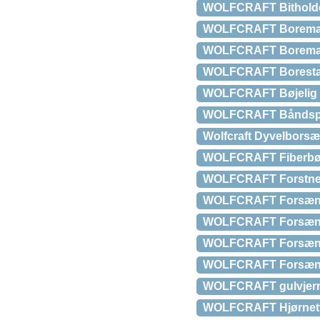
WOLFCRAFT Bitholder,
WOLFCRAFT Boremask
WOLFCRAFT Boremas
WOLFCRAFT Boresta
WOLFCRAFT Bøjelig 
WOLFCRAFT Båndspæ
Wolfcraft Dyvelborsæ
WOLFCRAFT Fiberbør
WOLFCRAFT Forstner
WOLFCRAFT Forsænk
WOLFCRAFT Forsæn
WOLFCRAFT Forsæn
WOLFCRAFT Forsænk
WOLFCRAFT gulvjern t
WOLFCRAFT Hjørnetvi