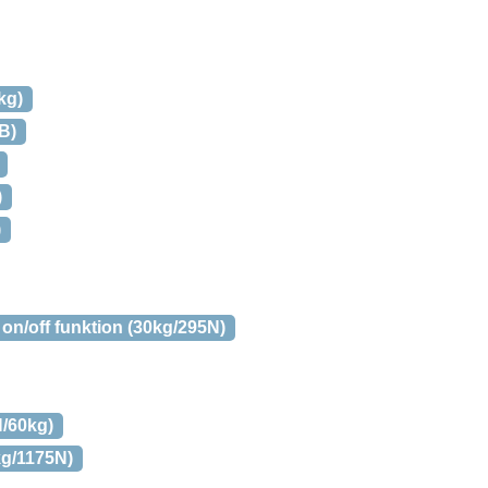
kg)
B)
)
)
n/off funktion (30kg/295N)
/60kg)
g/1175N)