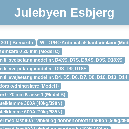
Julebyen Esbjerg
 30T | Bernardo
WLDPRO Automatisk kantsømlære (Mode
sømlære 0-20 mm (Model C)
til svejsetang model nr. D4XS, D7S, D9XS, D9S, D18XS
til svejsetang model nr. D9S, D9, D18S
il svejsetang model nr. D4, D5, D6, D7, D8, D10, D13, D14
orskydningslære (Model I)
 0-20 mm Klasse 1 (Model B)
telklemme 300A (40kg/390N)
telklemme 600A (70kg/685N)
med fast 90Â° vinkel og dobbelt on/off funktion (50kg/49