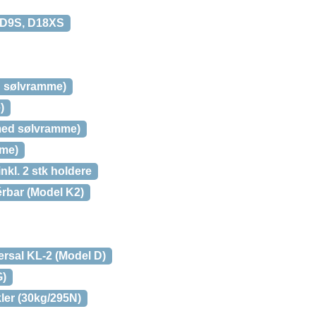
 D9S, D18XS
d sølvramme)
)
med sølvramme)
mme)
kl. 2 stk holdere
érbar (Model K2)
sal KL-2 (Model D)
G)
ler (30kg/295N)