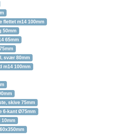
mm
 flettet m14 100mm
g 50mm
m14 65mm
t 75mm
l, svær 80mm
åd m14 100mm
mm
100mm
e, skive 75mm
e 6-kant Ø75mm
l 10mm
g 60x350mm