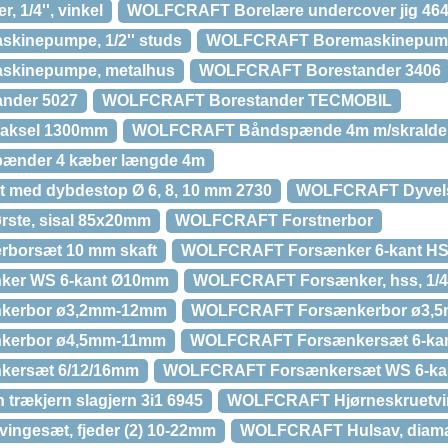
 1/4'', vinkel
WOLFCRAFT Borelære undercover jig 46
inepumpe, 1/2'' studs
WOLFCRAFT Boremaskinepumpe,
kinepumpe, metalhus
WOLFCRAFT Borestander 3406
nder 5027
WOLFCRAFT Borestander TECMOBIL
aksel 1300mm
WOLFCRAFT Båndspænde 4m m/skralde 
nder 4 kæber længde 4m
t med dybdestop Ø 6, 8, 10 mm 2730
WOLFCRAFT Dyvels
ste, sisal 85x20mm
WOLFCRAFT Forstnerbor
borsæt 10 mm skaft
WOLFCRAFT Forsænker 6-kant HS
er WS 6-kant Ø10mm
WOLFCRAFT Forsænker, hss, 1/4
kerbor ø3,2mm-12mm
WOLFCRAFT Forsænkerbor ø3,
kerbor ø4,5mm-11mm
WOLFCRAFT Forsænkersæt 6-kan
ersæt 6/12/16mm
WOLFCRAFT Forsænkersæt WS 6-kan
rækjern slagjern 3i1 6945
WOLFCRAFT Hjørneskruetvi
ngesæt, fjeder (2) 10-22mm
WOLFCRAFT Hulsav, diam