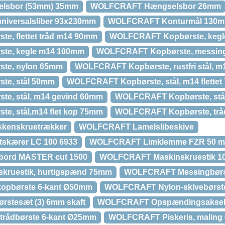
lsbor (53mm) 35mm
WOLFCRAFT Hængselsbor 26mm
iversalsliber 93x230mm
WOLFCRAFT Konturmål 130
, flettet tråd m14 90mm
WOLFCRAFT Kopbørste, kegle
te, kegle m14 100mm
WOLFCRAFT Kopbørste, messin
te, nylon 65mm
WOLFCRAFT Kopbørste, rustfri stål, 
e, stål 50mm
WOLFCRAFT Kopbørste, stål, m14 flette
e, stål, m14 gevind 60mm
WOLFCRAFT Kopbørste, stå
, stål,m14 flet kop 75mm
WOLFCRAFT Kopbørste, tr
kenskruetrækker
WOLFCRAFT Lamelslibeskive
kærer LC 100 6933
WOLFCRAFT Limklemme FZR 50 
ord MASTER cut 1500
WOLFCRAFT Maskinskruestik 
ruestik, hurtigspænd 75mm
WOLFCRAFT Messingbørst
opbørste 6-kant Ø50mm
WOLFCRAFT Nylon-skivebørst
stesæt (3) 6mm skaft
WOLFCRAFT Opspændingsakse
rådbørste 6-kant Ø25mm
WOLFCRAFT Piskeris, malin