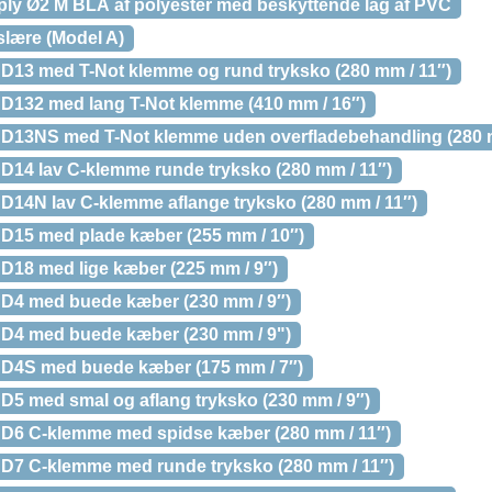
y Ø2 M BLÅ af polyester med beskyttende lag af PVC
ære (Model A)
13 med T-Not klemme og rund tryksko (280 mm / 11″)
132 med lang T-Not klemme (410 mm / 16″)
13NS med T-Not klemme uden overfladebehandling (280 m
14 lav C-klemme runde tryksko (280 mm / 11″)
14N lav C-klemme aflange tryksko (280 mm / 11″)
15 med plade kæber (255 mm / 10″)
18 med lige kæber (225 mm / 9″)
4 med buede kæber (230 mm / 9″)
4 med buede kæber (230 mm / 9")
4S med buede kæber (175 mm / 7″)
5 med smal og aflang tryksko (230 mm / 9″)
6 C-klemme med spidse kæber (280 mm / 11″)
7 C-klemme med runde tryksko (280 mm / 11″)