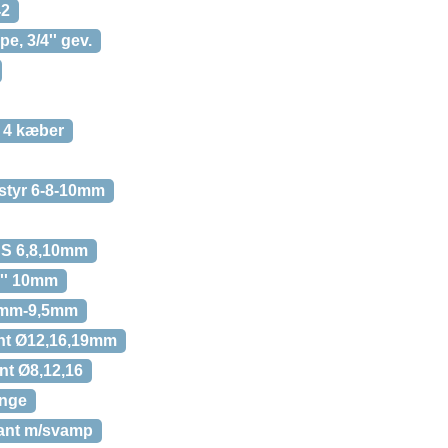
42
 3/4'' gev.
4 kæber
tyr 6-8-10mm
S 6,8,10mm
'' 10mm
5mm-9,5mm
t Ø12,16,19mm
t Ø8,12,16
nge
ant m/svamp