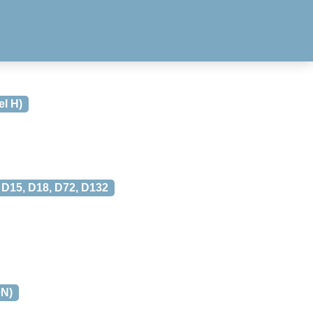
l H)
, D15, D18, D72, D132
0N)