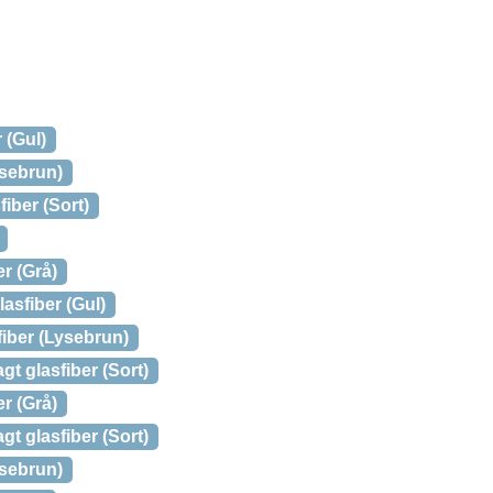
 (Gul)
ysebrun)
iber (Sort)
r (Grå)
asfiber (Gul)
iber (Lysebrun)
t glasfiber (Sort)
r (Grå)
t glasfiber (Sort)
ysebrun)