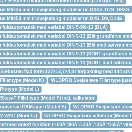
irkantet magnet med on/off funktion (120kg/1175N)
M6x35 mm til svejsetang modeller nr. D4XS, D7S, D9XS,
M8x50 mm til svejsetang modeller nr. D4S, D9, D18S
uldautomatisk med variabel DIN 5-9/9-13 (BLÅ)
fuldautomatisk med variabel DIN 9-13 (Blå grundfarve me
fuldautomatisk med variabel DIN 9-13 (Blå med sølvramme
fuldautomatisk med variabel DIN 9-13 (SORT grundfarve 
fuldautomatisk med variabel DIN 9-13 (SORT med sølvra
æbesten flad form 127×12,7×4,8 i forpakning med 144 stk in
llet type (Model K)
WLDPRO Svejselære Fillet type just
it-type (Model L)
w-T Fillet type (Model F) inkl. kalkulator
niversal CAM-type (Model E)
WLDPRO Svejselære univer
V-WAC (Model J)
WLDPRO Svejselære vifteform (Model 
med on/off funktion til 60Â°/90Â°/110Â°/115Â°/165Â° vink