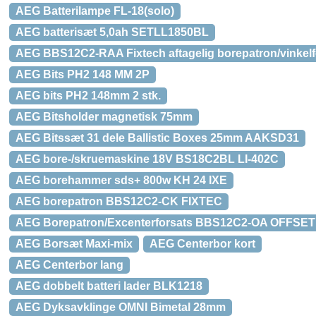
AEG Batterilampe FL-18(solo)
AEG batterisæt 5,0ah SETLL1850BL
AEG BBS12C2-RAA Fixtech aftagelig borepatron/vinkelf
AEG Bits PH2 148 MM 2P
AEG bits PH2 148mm 2 stk.
AEG Bitsholder magnetisk 75mm
AEG Bitssæt 31 dele Ballistic Boxes 25mm AAKSD31
AEG bore-/skruemaskine 18V BS18C2BL LI-402C
AEG borehammer sds+ 800w KH 24 IXE
AEG borepatron BBS12C2-CK FIXTEC
AEG Borepatron/Excenterforsats BBS12C2-OA OFFSET
AEG Borsæt Maxi-mix
AEG Centerbor kort
AEG Centerbor lang
AEG dobbelt batteri lader BLK1218
AEG Dyksavklinge OMNI Bimetal 28mm