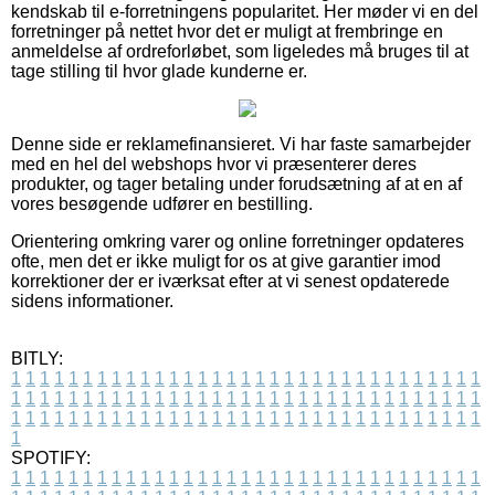
kendskab til e-forretningens popularitet. Her møder vi en del
forretninger på nettet hvor det er muligt at frembringe en
anmeldelse af ordreforløbet, som ligeledes må bruges til at
tage stilling til hvor glade kunderne er.
Denne side er reklamefinansieret. Vi har faste samarbejder
med en hel del webshops hvor vi præsenterer deres
produkter, og tager betaling under forudsætning af at en af
vores besøgende udfører en bestilling.
Orientering omkring varer og online forretninger opdateres
ofte, men det er ikke muligt for os at give garantier imod
korrektioner der er iværksat efter at vi senest opdaterede
sidens informationer.
BITLY:
1
1
1
1
1
1
1
1
1
1
1
1
1
1
1
1
1
1
1
1
1
1
1
1
1
1
1
1
1
1
1
1
1
1
1
1
1
1
1
1
1
1
1
1
1
1
1
1
1
1
1
1
1
1
1
1
1
1
1
1
1
1
1
1
1
1
1
1
1
1
1
1
1
1
1
1
1
1
1
1
1
1
1
1
1
1
1
1
1
1
1
1
1
1
1
1
1
1
1
1
SPOTIFY:
1
1
1
1
1
1
1
1
1
1
1
1
1
1
1
1
1
1
1
1
1
1
1
1
1
1
1
1
1
1
1
1
1