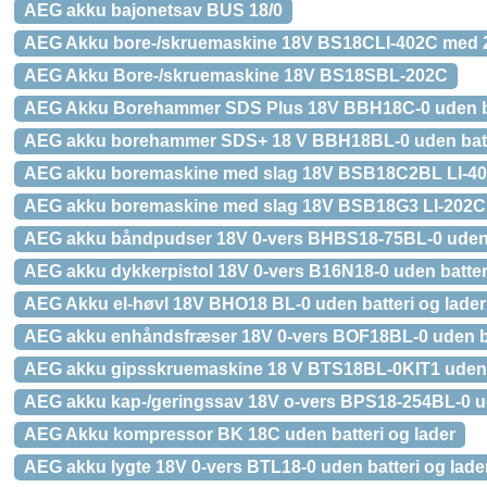
AEG akku bajonetsav BUS 18/0
AEG Akku bore-/skruemaskine 18V BS18CLI-402C med 2 b
AEG Akku Bore-/skruemaskine 18V BS18SBL-202C
AEG Akku Borehammer SDS Plus 18V BBH18C-0 uden bat
AEG akku borehammer SDS+ 18 V BBH18BL-0 uden batte
AEG akku boremaskine med slag 18V BSB18C2BL LI-4
AEG akku boremaskine med slag 18V BSB18G3 LI-202C
AEG akku båndpudser 18V 0-vers BHBS18-75BL-0 uden b
AEG akku dykkerpistol 18V 0-vers B16N18-0 uden batteri
AEG Akku el-høvl 18V BHO18 BL-0 uden batteri og lader
AEG akku enhåndsfræser 18V 0-vers BOF18BL-0 uden ba
AEG akku gipsskruemaskine 18 V BTS18BL-0KIT1 uden b
AEG akku kap-/geringssav 18V o-vers BPS18-254BL-0 ud
AEG Akku kompressor BK 18C uden batteri og lader
AEG akku lygte 18V 0-vers BTL18-0 uden batteri og lade