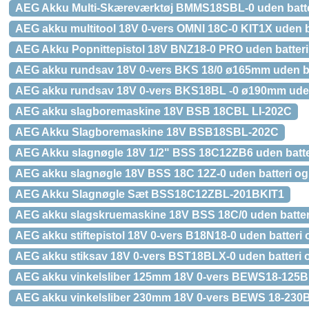
AEG Akku Multi-Skæreværktøj BMMS18SBL-0 uden batter
AEG akku multitool 18V 0-vers OMNI 18C-0 KIT1X uden ba
AEG Akku Popnittepistol 18V BNZ18-0 PRO uden batteri
AEG akku rundsav 18V 0-vers BKS 18/0 ø165mm uden bat
AEG akku rundsav 18V 0-vers BKS18BL -0 ø190mm uden 
AEG akku slagboremaskine 18V BSB 18CBL LI-202C
AEG Akku Slagboremaskine 18V BSB18SBL-202C
AEG Akku slagnøgle 18V 1/2" BSS 18C12ZB6 uden batter
AEG akku slagnøgle 18V BSS 18C 12Z-0 uden batteri og
AEG Akku Slagnøgle Sæt BSS18C12ZBL-201BKIT1
AEG akku slagskruemaskine 18V BSS 18C/0 uden batteri
AEG akku stiftepistol 18V 0-vers B18N18-0 uden batteri 
AEG akku stiksav 18V 0-vers BST18BLX-0 uden batteri o
AEG akku vinkelsliber 125mm 18V 0-vers BEWS18-125BL-
AEG akku vinkelsliber 230mm 18V 0-vers BEWS 18-230BL