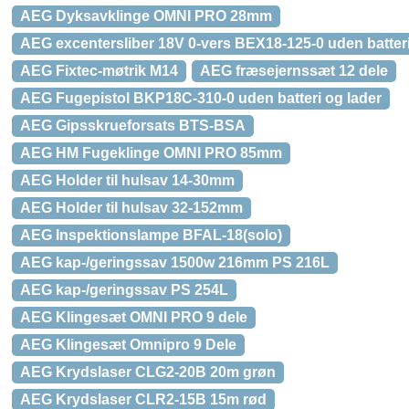
AEG Dyksavklinge OMNI PRO 28mm
AEG excentersliber 18V 0-vers BEX18-125-0 uden batteri
AEG Fixtec-møtrik M14
AEG fræsejernssæt 12 dele
AEG Fugepistol BKP18C-310-0 uden batteri og lader
AEG Gipsskrueforsats BTS-BSA
AEG HM Fugeklinge OMNI PRO 85mm
AEG Holder til hulsav 14-30mm
AEG Holder til hulsav 32-152mm
AEG Inspektionslampe BFAL-18(solo)
AEG kap-/geringssav 1500w 216mm PS 216L
AEG kap-/geringssav PS 254L
AEG Klingesæt OMNI PRO 9 dele
AEG Klingesæt Omnipro 9 Dele
AEG Krydslaser CLG2-20B 20m grøn
AEG Krydslaser CLR2-15B 15m rød