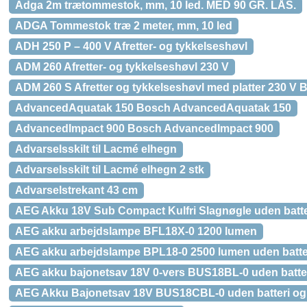
Adga 2m trætommestok, mm, 10 led. MED 90 GR. LÅS.
ADGA Tommestok træ 2 meter, mm, 10 led
ADH 250 P – 400 V Afretter- og tykkelseshøvl
ADM 260 Afretter- og tykkelseshøvl 230 V
ADM 260 S Afretter og tykkelseshøvl med platter 230 V 
AdvancedAquatak 150 Bosch AdvancedAquatak 150
AdvancedImpact 900 Bosch AdvancedImpact 900
Advarselsskilt til Lacmé elhegn
Advarselsskilt til Lacmé elhegn 2 stk
Advarselstrekant 43 cm
AEG Akku 18V Sub Compact Kulfri Slagnøgle uden batter
AEG akku arbejdslampe BFL18X-0 1200 lumen
AEG akku arbejdslampe BPL18-0 2500 lumen uden batter
AEG akku bajonetsav 18V 0-vers BUS18BL-0 uden batter
AEG Akku Bajonetsav 18V BUS18CBL-0 uden batteri og 