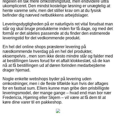
regelen en tak mere omkostningsfuld, men endvidere ultra
ukompliceret. Den mindst kostelige løsning er unægtelig at
hente varerne selv, men det stiller krav om at du fysisk
befinder dig nærved netbutikkens arbejdslager.
Leveringsdygtigheden på er naturligvis ret vital forudsat man
står og skal bruge produkterne inden for få dage, og med det
formål er det aldeles passende at du finder den estimerede
leveringstid for det vedkommende produkt.
En hel del online shops præsterer levering på
næstkommende hverdag på en hel del produkter,
eksempelvis , men som ikke desto mindre står og falder med
at bestillingen laves forud for et aftalt klokkeslæt, så de kan
nå at få bestillingen ud af døren forinden medarbejderne
drager hjemad.
Nogle enkelte webshops byder på levering uden
omkostninger, men i de fleste tilfælde kun hvis der aftages
for en fastsat sum. Ellers kunne man gribe den prisbilligste
leveringsmodel, der mange gange – hvad end man bor nær
Fredericia, Hjørring eller Skjern – vil være at få dem til at
køre dine varer til en pakkeshop.