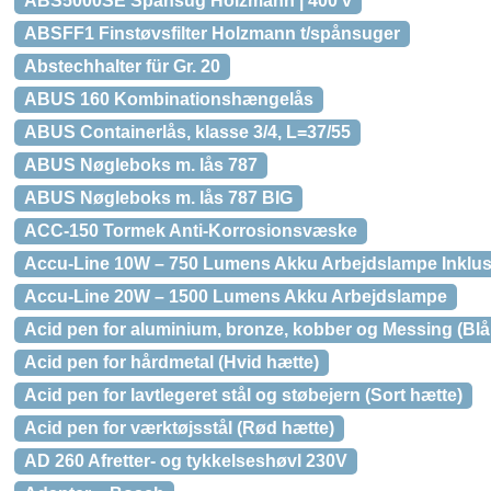
ABS5000SE Spånsug Holzmann | 400 v
ABSFF1 Finstøvsfilter Holzmann t/spånsuger
Abstechhalter für Gr. 20
ABUS 160 Kombinationshængelås
ABUS Containerlås, klasse 3/4, L=37/55
ABUS Nøgleboks m. lås 787
ABUS Nøgleboks m. lås 787 BIG
ACC-150 Tormek Anti-Korrosionsvæske
Accu-Line 10W – 750 Lumens Akku Arbejdslampe Inklus
Accu-Line 20W – 1500 Lumens Akku Arbejdslampe
Acid pen for aluminium, bronze, kobber og Messing (Blå
Acid pen for hårdmetal (Hvid hætte)
Acid pen for lavtlegeret stål og støbejern (Sort hætte)
Acid pen for værktøjsstål (Rød hætte)
AD 260 Afretter- og tykkelseshøvl 230V