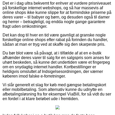
Det er i dag ultra bekvemt for enhver at vurdere prisniveauet
på forskellige internet webshops, og så har massevis af
online shops ikke kunne slippe for at formindske priserne på
deres varer – til babyer og børn, og desuden også til damer
og herrer – betragteligt, og endda nogle gange garantere
fragt uden omkostninger.
Det kan dog til hver en tid være gavnligt at granske nogle
forskellige online shops efter rabat på forinden du handler,
sådan at man er tryg ved at skaffe sig den skarpeste pris.
Du bør blot være så påvagt, at i tilfælde af at en e-butik
afhænder deres varer til salg for en salgspris som anses for
uhørt beskeden, så kunne det undertiden være et fingerpeg
om en snydagtig internet handler. Kortbestillinger er
heldigvis omsluttet af Indsigelsesordningen, der værner
køberen imod falske e-forretninger.
Vi slår generelt et slag for køb med gængse betalingskort
eller mobilbetaling. Som alternativ kunne du udnytte en
afbetalingsløsning fra for eksempel ViaBill, for så vidt du ser
en fordel i at klare beløbet ude i fremtiden.