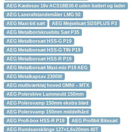
AEG Kædesav 18v ACS18B30-0 uden batteri og lader
AEG Laserafstandemåler LMG 50
AEG Maxi-bit sæt
AEG Mejselsæt SDSPLUS P3
AEG Metalbor/skruebits Sæt P35
AEG Metalborsæt HSS-G P19
AEG Metalborsæt HSS-G TIN P19
AEG Metalborsæt HSS-R P19
AEG Metalborsæt Maxi-mix P19 AEG
AEG Metalkapsav 2300W
AEG multiværktøj hoved OMNI – MTX
AEG Polerskive Lammeuld 150mm
AEG Polersvamp 150mm ekstra blød
AEG Polersvamp 150mm middelhård
AEG Profi-box HSS-R P19
AEG Profibit Bitssæt
AEG Rundsavsklinge 127×1,6x20mm 40T