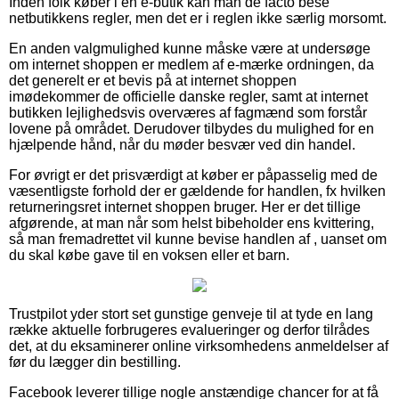
Inden folk køber i en e-butik kan man de facto bese
netbutikkens regler, men det er i reglen ikke særlig morsomt.
En anden valgmulighed kunne måske være at undersøge
om internet shoppen er medlem af e-mærke ordningen, da
det generelt er et bevis på at internet shoppen
imødekommer de officielle danske regler, samt at internet
butikken lejlighedsvis overværes af fagmænd som forstår
lovene på området. Derudover tilbydes du mulighed for en
hjælpende hånd, når du møder besvær ved din handel.
For øvrigt er det prisværdigt at køber er påpasselig med de
væsentligste forhold der er gældende for handlen, fx hvilken
returneringsret internet shoppen bruger. Her er det tillige
afgørende, at man når som helst bibeholder ens kvittering,
så man fremadrettet vil kunne bevise handlen af , uanset om
du skal købe gave til en voksen eller et barn.
Trustpilot yder stort set gunstige genveje til at tyde en lang
række aktuelle forbrugeres evalueringer og derfor tilrådes
det, at du eksaminerer online virksomhedens anmeldelser af
før du lægger din bestilling.
Facebook leverer tillige nogle anstændige chancer for at få