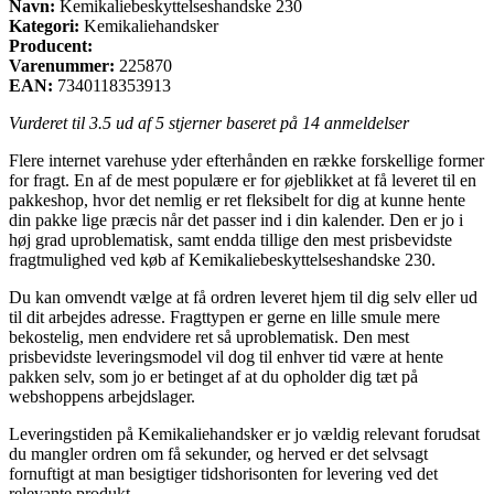
Navn:
Kemikaliebeskyttelseshandske 230
Kategori:
Kemikaliehandsker
Producent:
Varenummer:
225870
EAN:
7340118353913
Vurderet til
3.5
ud af 5 stjerner baseret på
14
anmeldelser
Flere internet varehuse yder efterhånden en række forskellige former
for fragt. En af de mest populære er for øjeblikket at få leveret til en
pakkeshop, hvor det nemlig er ret fleksibelt for dig at kunne hente
din pakke lige præcis når det passer ind i din kalender. Den er jo i
høj grad uproblematisk, samt endda tillige den mest prisbevidste
fragtmulighed ved køb af Kemikaliebeskyttelseshandske 230.
Du kan omvendt vælge at få ordren leveret hjem til dig selv eller ud
til dit arbejdes adresse. Fragttypen er gerne en lille smule mere
bekostelig, men endvidere ret så uproblematisk. Den mest
prisbevidste leveringsmodel vil dog til enhver tid være at hente
pakken selv, som jo er betinget af at du opholder dig tæt på
webshoppens arbejdslager.
Leveringstiden på Kemikaliehandsker er jo vældig relevant forudsat
du mangler ordren om få sekunder, og herved er det selvsagt
fornuftigt at man besigtiger tidshorisonten for levering ved det
relevante produkt.