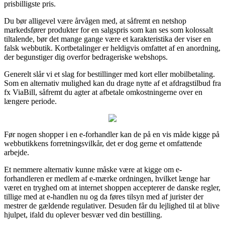
prisbilligste pris.
Du bør alligevel være årvågen med, at såfremt en netshop
markedsfører produkter for en salgspris som kan ses som kolossalt
tiltalende, bør det mange gange være et karakteristika der viser en
falsk webbutik. Kortbetalinger er heldigvis omfattet af en anordning,
der begunstiger dig overfor bedrageriske webshops.
Generelt slår vi et slag for bestillinger med kort eller mobilbetaling.
Som en alternativ mulighed kan du drage nytte af et afdragstilbud fra
fx ViaBill, såfremt du agter at afbetale omkostningerne over en
længere periode.
Før nogen shopper i en e-forhandler kan de på en vis måde kigge på
webbutikkens forretningsvilkår, det er dog gerne et omfattende
arbejde.
Et nemmere alternativ kunne måske være at kigge om e-
forhandleren er medlem af e-mærke ordningen, hvilket længe har
været en tryghed om at internet shoppen accepterer de danske regler,
tillige med at e-handlen nu og da føres tilsyn med af jurister der
mestrer de gældende regulativer. Desuden får du lejlighed til at blive
hjulpet, ifald du oplever besvær ved din bestilling.