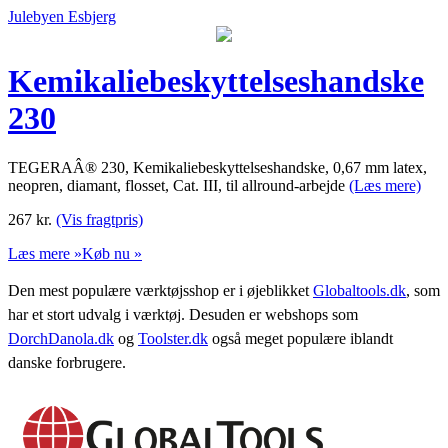
Julebyen Esbjerg
Kemikaliebeskyttelseshandske
230
TEGERAÂ® 230, Kemikaliebeskyttelseshandske, 0,67 mm latex,
neopren, diamant, flosset, Cat. III, til allround-arbejde
(Læs mere)
267
kr.
(Vis fragtpris)
Læs mere »
Køb nu »
Den mest populære værktøjsshop er i øjeblikket
Globaltools.dk
, som
har et stort udvalg i værktøj. Desuden er webshops som
DorchDanola.dk
og
Toolster.dk
også meget populære iblandt
danske forbrugere.