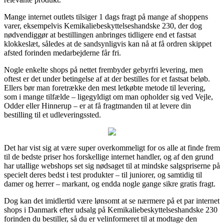
Mange internet outlets tilsiger 1 dags fragt på mange af shoppens
varer, eksempelvis Kemikaliebeskyttelseshandske 230, der dog
nødvendiggør at bestillingen anbringes tidligere end et fastsat
klokkeslæt, således at de sandsynligvis kan nå at få ordren skippet
afsted forinden medarbejderne får fri.
Nogle enkelte shops på nettet frembyder gebyrfri levering, men
oftest er det under betingelse af at der bestilles for et fastsat beløb.
Ellers bør man foretrække den mest letkøbte metode til levering,
som i mange tilfælde – ligegyldigt om man opholder sig ved Vejle,
Odder eller Hinnerup – er at få fragtmanden til at levere din
bestilling til et udleveringssted.
Det har vist sig at være super overkommeligt for os alle at finde frem
til de bedste priser hos forskellige internet handler, og af den grund
har utallige webshops set sig nødsaget til at mindske salgspriserne på
specielt deres bedst i test produkter – til juniorer, og samtidig til
damer og herrer – markant, og endda nogle gange sikre gratis fragt.
Dog kan det imidlertid være lønsomt at se nærmere på et par internet
shops i Danmark efter udsalg på Kemikaliebeskyttelseshandske 230
forinden du bestiller, så du er velinformeret til at modtage den