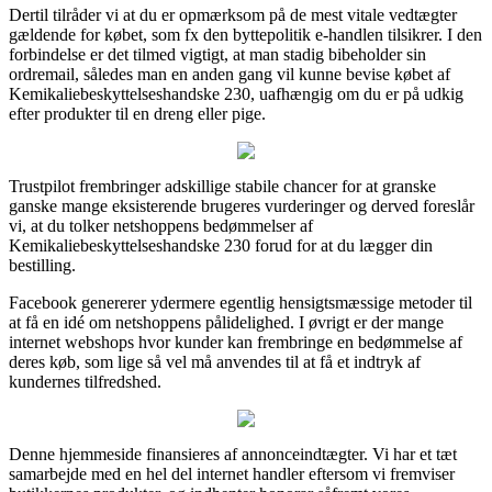
Dertil tilråder vi at du er opmærksom på de mest vitale vedtægter
gældende for købet, som fx den byttepolitik e-handlen tilsikrer. I den
forbindelse er det tilmed vigtigt, at man stadig bibeholder sin
ordremail, således man en anden gang vil kunne bevise købet af
Kemikaliebeskyttelseshandske 230, uafhængig om du er på udkig
efter produkter til en dreng eller pige.
Trustpilot frembringer adskillige stabile chancer for at granske
ganske mange eksisterende brugeres vurderinger og derved foreslår
vi, at du tolker netshoppens bedømmelser af
Kemikaliebeskyttelseshandske 230 forud for at du lægger din
bestilling.
Facebook genererer ydermere egentlig hensigtsmæssige metoder til
at få en idé om netshoppens pålidelighed. I øvrigt er der mange
internet webshops hvor kunder kan frembringe en bedømmelse af
deres køb, som lige så vel må anvendes til at få et indtryk af
kundernes tilfredshed.
Denne hjemmeside finansieres af annonceindtægter. Vi har et tæt
samarbejde med en hel del internet handler eftersom vi fremviser