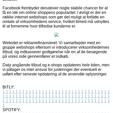
Facebook frembyder derudover nogle stabile chancer for at
få en idé om online shoppens popularitet. I øvrigt er der en
række internet webshops som gør det muligt at forfatte en
omtale af virksomhedens service, hvilket tilmed må udnyttes
til at fornemme hvor tilfredse kunderne er.
Websitet er reklamefinansieret. Vi samarbejder med en
gruppe webshops eftersom vi introducerer virksomhedernes
tilbud, og indkasserer godtgørelse når en af de besøgende
på vores side gennemfører et indkøb.
Data angående tilbud og e-shops opdateres hele tiden, men
vi påtager os intet ansvar for justeringer der eventuelt er
udført efter seneste opdatering af de anvendte oplysninger.
BITLY:
1
1
1
1
1
1
1
1
1
1
1
1
1
1
1
1
1
1
1
1
1
1
1
1
1
1
1
1
1
1
1
1
1
1
1
1
1
1
1
1
1
1
1
1
1
1
1
1
1
1
1
1
1
1
1
1
1
1
1
1
1
1
1
1
1
1
1
1
1
1
1
1
1
1
1
1
1
1
1
1
1
1
1
1
1
1
1
1
1
1
1
1
1
1
1
1
1
1
1
1
SPOTIFY: