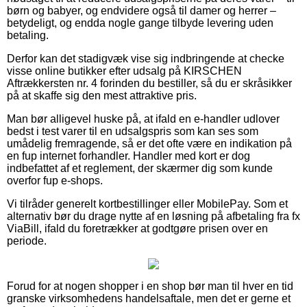
børn og babyer, og endvidere også til damer og herrer –
betydeligt, og endda nogle gange tilbyde levering uden
betaling.
Derfor kan det stadigvæk vise sig indbringende at checke
visse online butikker efter udsalg på KIRSCHEN
Aftrækkersten nr. 4 forinden du bestiller, så du er skråsikker
på at skaffe sig den mest attraktive pris.
Man bør alligevel huske på, at ifald en e-handler udlover
bedst i test varer til en udsalgspris som kan ses som
umådelig fremragende, så er det ofte være en indikation på
en fup internet forhandler. Handler med kort er dog
indbefattet af et reglement, der skærmer dig som kunde
overfor fup e-shops.
Vi tilråder generelt kortbestillinger eller MobilePay. Som et
alternativ bør du drage nytte af en løsning på afbetaling fra fx
ViaBill, ifald du foretrækker at godtgøre prisen over en
periode.
Forud for at nogen shopper i en shop bør man til hver en tid
granske virksomhedens handelsaftale, men det er gerne et