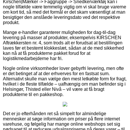
Kirschen|Mærker -> Faggruppe -> Snedkerværktøj kan i
nogle tilfælde være temmelig vigtig om vi skal bruge varerne
om kort tid, så med det formål er det skam væsentligt at man
besigtiger den anslåede leveringsdato ved det respektive
produkt.
Mange e-handler garanterer muligheden for dag-til-dag
levering på masser af produkter, eksempelvis KIRSCHEN
Aftrækkersten nr. 4, som trods alt er forudsat at bestillingen
laves før et bestemt klokkeslæt, sådan at de med sikkerhed
kan nå at få produkterne pakket forud for at
logistikmedarbejderne har fri.
Nogle online virksomheder lover gebyrfri levering, men ofte
er det betinget af at der erhverves for en fastsat sum.
Alternativt skulle man vælge den mest letkøbte form for fragt,
hvilket i de fleste tilfælde – uafhængig om man befinder sig i
Helsingør, Thisted eller Nivå – vil være at få bragt
produkterne til en pakkeshop.
Det er jo efterhånden ret så simpelt for almindelige
mennesker at søge information om priser på flere internet
varehuse, og følgelig har mange online webshops set sig
nødsaget til at reducere udsalgspriserne på deres varer – til