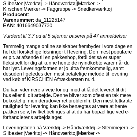
Slibesten|Værktøj -> Håndværktøj|Mærker ->
Kirschen|Mærker -> Faggruppe -> Snedkerværktøj
Producent:
Varenummer:
da_11225147
EAN:
4016649037730
Vurderet til
3.7
ud af 5 stjerner baseret på
47
anmeldelser
Temmelig mange online selskaber frembyder i vore dage en
hel del forskellige løsninger til levering. Den mest populære
er p.t. at afsende til en pakkeshop, fordi det så er super
fleksibelt for dig at kunne hente de nyindkøbte varer når du
har lyst. Leveringsformen er jo ultra fremkommelig, samt
desuden ligeledes den mest betalelige metode til levering
ved køb af KIRSCHEN Aftrækkersten nr. 4.
Du kan ydermere afveje for og imod at få det leveret til dit
hus eller til dit arbejde. Denne bliver som oftest en tak mere
bekostelig, men derudover ret problemfri. Den mest letkøbte
mulighed for levering kan ikke benægtes at være at hente
pakken selv, hvilket betinges af at du har bopæl lige ved e-
forhandlerens arbejdslager.
Leveringstiden på Værktøj -> Håndværktøj -> Stemmejern ->
Slibesten|Værktøj -> Håndværktøj|Mærker ->