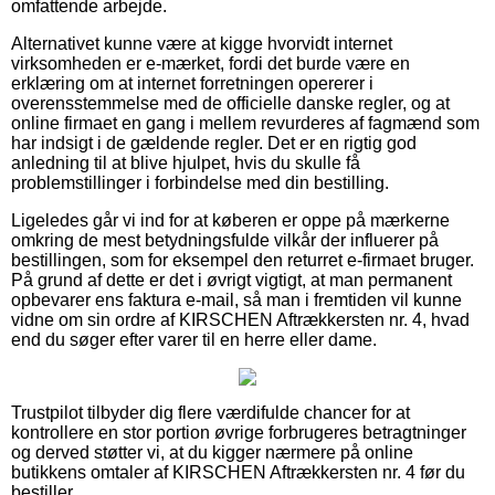
omfattende arbejde.
Alternativet kunne være at kigge hvorvidt internet
virksomheden er e-mærket, fordi det burde være en
erklæring om at internet forretningen opererer i
overensstemmelse med de officielle danske regler, og at
online firmaet en gang i mellem revurderes af fagmænd som
har indsigt i de gældende regler. Det er en rigtig god
anledning til at blive hjulpet, hvis du skulle få
problemstillinger i forbindelse med din bestilling.
Ligeledes går vi ind for at køberen er oppe på mærkerne
omkring de mest betydningsfulde vilkår der influerer på
bestillingen, som for eksempel den returret e-firmaet bruger.
På grund af dette er det i øvrigt vigtigt, at man permanent
opbevarer ens faktura e-mail, så man i fremtiden vil kunne
vidne om sin ordre af KIRSCHEN Aftrækkersten nr. 4, hvad
end du søger efter varer til en herre eller dame.
Trustpilot tilbyder dig flere værdifulde chancer for at
kontrollere en stor portion øvrige forbrugeres betragtninger
og derved støtter vi, at du kigger nærmere på online
butikkens omtaler af KIRSCHEN Aftrækkersten nr. 4 før du
bestiller.