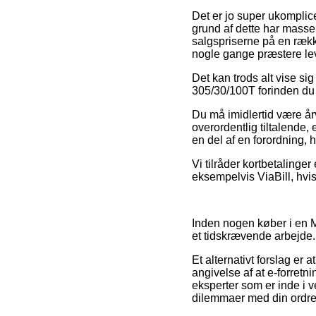
Det er jo super ukomplice
grund af dette har masser
salgspriserne på en række
nogle gange præstere le
Det kan trods alt vise s
305/30/100T forinden du be
Du må imidlertid være årv
overordentlig tiltalende,
en del af en forordning, h
Vi tilråder kortbetalinge
eksempelvis ViaBill, hvis 
Inden nogen køber i en M
et tidskrævende arbejde.
Et alternativt forslag er
angivelse af at e-forretn
eksperter som er inde i 
dilemmaer med din ordre