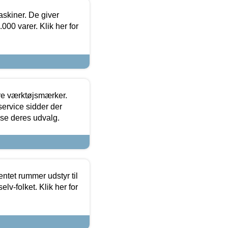
askiner. De giver
000 varer. Klik her for
ore værktøjsmærker.
ervice sidder der
t se deres udvalg.
entet rummer udstyr til
lv-folket. Klik her for