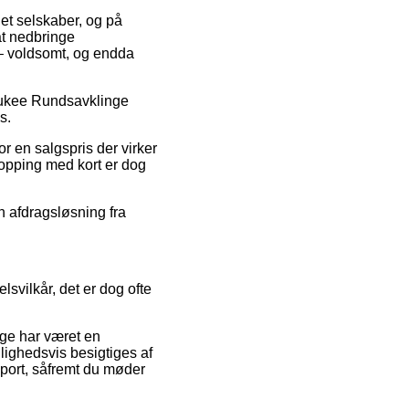
net selskaber, og på
at nedbringe
r – voldsomt, og endda
waukee Rundsavklinge
s.
r en salgspris der virker
hopping med kort er dog
en afdragsløsning fra
svilkår, det er dog ofte
nge har været en
jlighedsvis besigtiges af
port, såfremt du møder