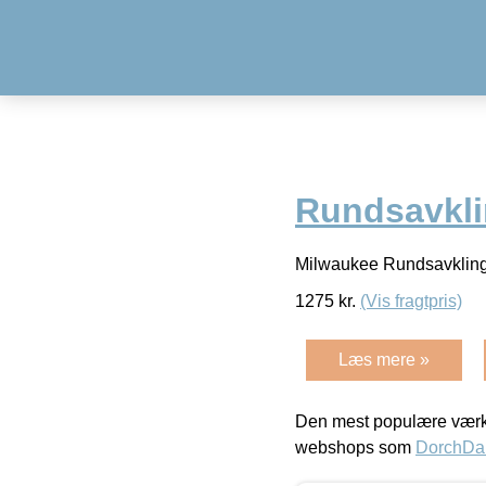
Rundsavkli
Milwaukee Rundsavklinge
1275
kr.
(Vis fragtpris)
Læs mere »
Den mest populære værkt
webshops som
DorchDa