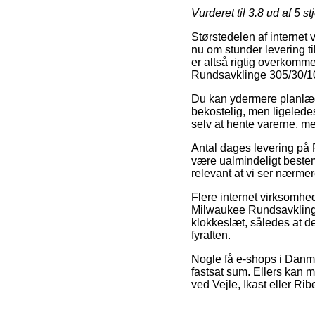
Vurderet til
3.8
ud af 5 st
Størstedelen af internet 
nu om stunder levering ti
er altså rigtig overkomm
Rundsavklinge 305/30/1
Du kan ydermere planlægge
bekostelig, men ligeledes
selv at hente varerne, m
Antal dages levering på
være ualmindeligt bestem
relevant at vi ser nærme
Flere internet virksomhe
Milwaukee Rundsavklinge 
klokkeslæt, således at de
fyraften.
Nogle få e-shops i Danma
fastsat sum. Ellers kan m
ved Vejle, Ikast eller Rib