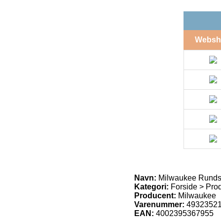
Websh
Navn:
Milwaukee Rundsa
Kategori:
Forside > Pro
Producent:
Milwaukee
Varenummer:
4932352
EAN:
4002395367955