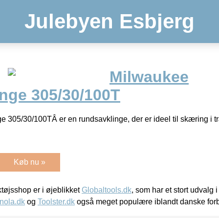
Julebyen Esbjerg
Milwaukee
nge 305/30/100T
 305/30/100TÂ er en rundsavklinge, der er ideel til skæring i 
Køb nu »
øjsshop er i øjeblikket
Globaltools.dk
, som har et stort udvalg
nola.dk
og
Toolster.dk
også meget populære iblandt danske for