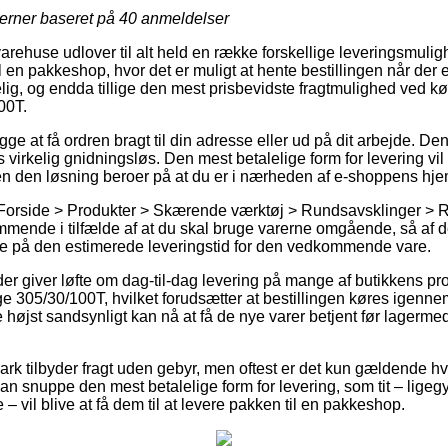
jerner baseret på
40
anmeldelser
varehuse udlover til alt held en række forskellige leveringsmulig
l en pakkeshop, hvor det er muligt at hente bestillingen når der 
elig, og endda tillige den mest prisbevidste fragtmulighed ved 
00T.
 at få ordren bragt til din adresse eller ud på dit arbejde. Denn
 virkelig gnidningsløs. Den mest betalelige form for levering vil 
en den løsning beroer på at du er i nærheden af e-shoppens hje
 Forside > Produkter > Skærende værktøj > Rundsavsklinger > 
mende i tilfælde af at du skal bruge varerne omgående, så af 
re på den estimerede leveringstid for den vedkommende vare.
der giver løfte om dag-til-dag levering på mange af butikkens p
305/30/100T, hvilket forudsætter at bestillingen køres igennem 
 højst sandsynligt kan nå at få de nye varer betjent før lagerm
rk tilbyder fragt uden gebyr, men oftest er det kun gældende hv
an snuppe den mest betalelige form for levering, som tit – ligeg
e – vil blive at få dem til at levere pakken til en pakkeshop.