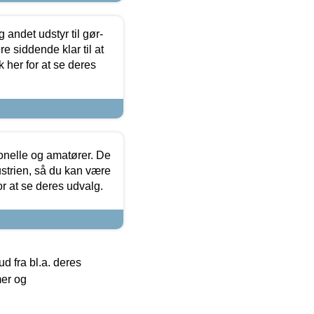
 andet udstyr til gør-
 siddende klar til at
 her for at se deres
ionelle og amatører. De
strien, så du kan være
or at se deres udvalg.
 fra bl.a. deres
mer og