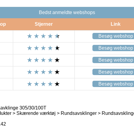
Bedst anmeldte webshops
op
Stjerner
Link
Besøg webshop
Besøg webshop
Besøg webshop
Besøg webshop
Besøg webshop
vklinge 305/30/100T
dukter > Skærende værktøj > Rundsavsklinger > Rundsavskling
142