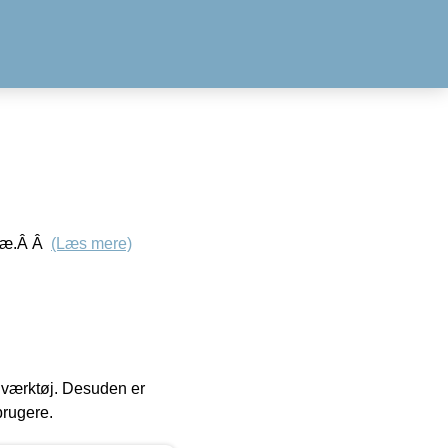
træ.Â Â
(Læs mere)
 i værktøj. Desuden er
brugere.