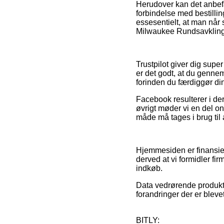
Herudover kan det anbef
forbindelse med bestilling
essesentielt, at man når 
Milwaukee Rundsavklinge 
Trustpilot giver dig sup
er det godt, at du genn
forinden du færdiggør di
Facebook resulterer i de
øvrigt møder vi en del on
måde må tages i brug til 
Hjemmesiden er finansie
derved at vi formidler fi
indkøb.
Data vedrørende produkter
forandringer der er bleve
BITLY: