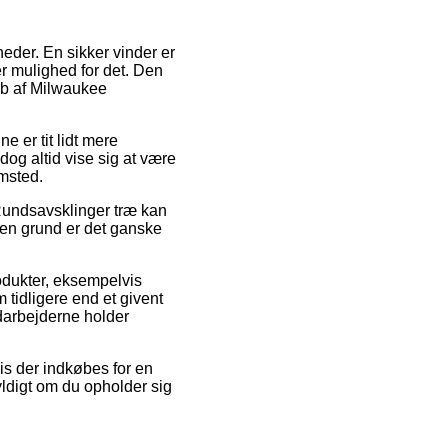
heder. En sikker vinder er
er mulighed for det. Den
køb af Milwaukee
e er tit lidt mere
dog altid vise sig at være
msted.
Rundsavsklinger træ kan
den grund er det ganske
rodukter, eksempelvis
tidligere end et givent
edarbejderne holder
is der indkøbes for en
yldigt om du opholder sig