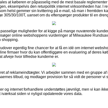
ales at køberen er påpasselig med de mest basale reglementer 
en, eksempelvis den returpolitik internet virksomheden har. I rela
som helst gemmer sin kvittering på e-mail, så man i fremtiden k
305/30/100T, uanset om du efterspørger produkter til en dreng 
er passelige muligheder for at kigge på mange nuværende kunde
emsøger online webshoppens vurderinger af Milwaukee Rundsa
n shopping.
rudover egentlig fine chancer for at få en idé om internet websh
line firmaer hvor du kan offentliggøre en evaluering af deres k
at afveje hvor tilfredse kunderne er.
ret af reklameindtægter. Vi arbejder sammen med en gruppe af 
rmaernes tilbud, og modtager provision for så vidt de personer vi 
 og internet forhandlere understøttes jævnligt, men vi kan ikke s
t iværksat siden vi nyligst opdaterede vores data.