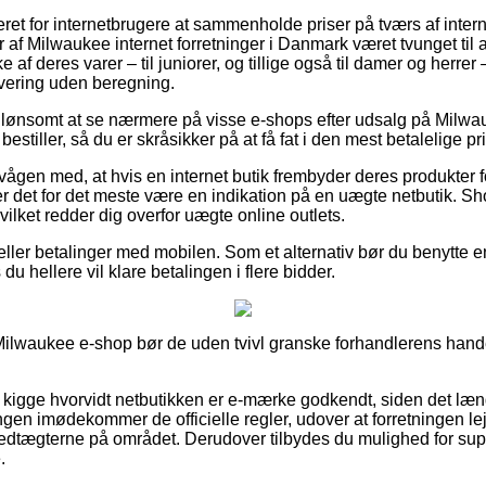
ret for internetbrugere at sammenholde priser på tværs af inter
 af Milwaukee internet forretninger i Danmark været tvunget til 
 af deres varer – til juniorer, og tillige også til damer og herre
vering uden beregning.
ig lønsomt at se nærmere på visse e-shops efter udsalg på Mil
stiller, så du er skråsikker på at få fat i den mest betalelige pri
ågen med, at hvis en internet butik frembyder deres produkter fo
 er det for det meste være en indikation på en uægte netbutik. S
vilket redder dig overfor uægte online outlets.
r eller betalinger med mobilen. Som et alternativ bør du benytte 
du hellere vil klare betalingen i flere bidder.
ilwaukee e-shop bør de uden tvivl granske forhandlerens handel
 at kigge hvorvidt netbutikken er e-mærke godkendt, siden det læ
ingen imødekommer de officielle regler, udover at forretningen le
vedtægterne på området. Derudover tilbydes du mulighed for sup
.