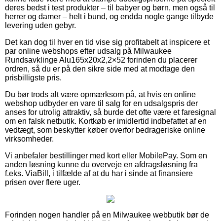
deres bedst i test produkter – til babyer og børn, men også til
herrer og damer – helt i bund, og endda nogle gange tilbyde
levering uden gebyr.
Det kan dog til hver en tid vise sig profitabelt at inspicere et
par online webshops efter udsalg på Milwaukee
Rundsavklinge Alu165x20x2,2×52 forinden du placerer
ordren, så du er på den sikre side med at modtage den
prisbilligste pris.
Du bør trods alt være opmærksom på, at hvis en online
webshop udbyder en vare til salg for en udsalgspris der
anses for utrolig attraktiv, så burde det ofte være et faresignal
om en falsk netbutik. Kortkøb er imidlertid indbefattet af en
vedtægt, som beskytter køber overfor bedrageriske online
virksomheder.
Vi anbefaler bestillinger med kort eller MobilePay. Som en
anden løsning kunne du overveje en afdragsløsning fra
f.eks. ViaBill, i tilfælde af at du har i sinde at finansiere
prisen over flere uger.
Forinden nogen handler på en Milwaukee webbutik bør de