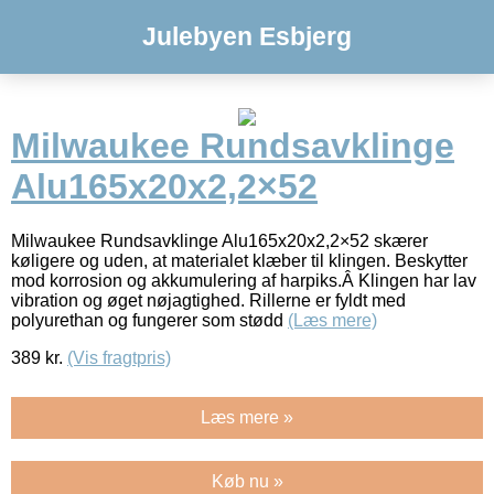
Julebyen Esbjerg
Milwaukee Rundsavklinge
Alu165x20x2,2×52
Milwaukee Rundsavklinge Alu165x20x2,2×52 skærer
køligere og uden, at materialet klæber til klingen. Beskytter
mod korrosion og akkumulering af harpiks.Â Klingen har lav
vibration og øget nøjagtighed. Rillerne er fyldt med
polyurethan og fungerer som stødd
(Læs mere)
389
kr.
(Vis fragtpris)
Læs mere »
Køb nu »