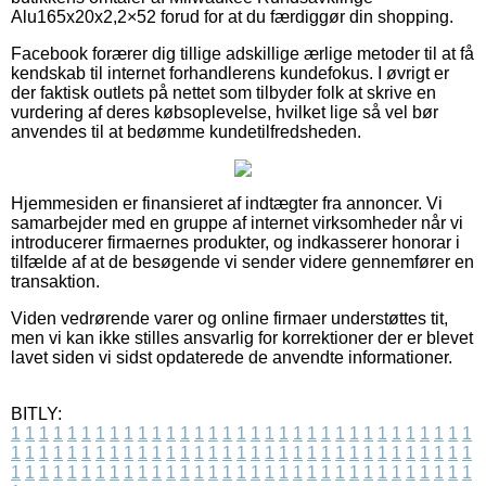
Alu165x20x2,2×52 forud for at du færdiggør din shopping.
Facebook forærer dig tillige adskillige ærlige metoder til at få
kendskab til internet forhandlerens kundefokus. I øvrigt er
der faktisk outlets på nettet som tilbyder folk at skrive en
vurdering af deres købsoplevelse, hvilket lige så vel bør
anvendes til at bedømme kundetilfredsheden.
Hjemmesiden er finansieret af indtægter fra annoncer. Vi
samarbejder med en gruppe af internet virksomheder når vi
introducerer firmaernes produkter, og indkasserer honorar i
tilfælde af at de besøgende vi sender videre gennemfører en
transaktion.
Viden vedrørende varer og online firmaer understøttes tit,
men vi kan ikke stilles ansvarlig for korrektioner der er blevet
lavet siden vi sidst opdaterede de anvendte informationer.
BITLY:
1
1
1
1
1
1
1
1
1
1
1
1
1
1
1
1
1
1
1
1
1
1
1
1
1
1
1
1
1
1
1
1
1
1
1
1
1
1
1
1
1
1
1
1
1
1
1
1
1
1
1
1
1
1
1
1
1
1
1
1
1
1
1
1
1
1
1
1
1
1
1
1
1
1
1
1
1
1
1
1
1
1
1
1
1
1
1
1
1
1
1
1
1
1
1
1
1
1
1