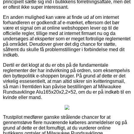
principielt sætte sig ind i butikkens forretningsaftale, men det
er oftest ikke super interessant.
En anden mulighed kan være at finde ud af om internet
forhandleren er godkendt af e-mærket, eftersom det bør
være et signal om at online webshoppen lever op til de
officielle regler, tillige med at internet firmaet nu og da
undersøges af eksperter som er meget fortrolige reglementet
på området. Derudover giver det dig chance for støtte,
såfremt du skulle få problemstillinger i forbindelse med dit
indkøb.
Dertil er det klogt at du er obs på de fundamentale
reglementer der har indvirkning på ordren, som eksempelvis
den byttepolitik e-shoppen bruger. På grund af dette er det
virkelig essesentielt, at man altid sikrer sin kvitteringsmail,
så man i fremtiden kan påvise bestillingen af Milwaukee
Rundsavklinge Alu165x20x2,2×52, om du er på indkøb til en
kvinde eller mand.
Trustpilot medfører ganske strålende chancer for at
gennemstøve flere nuværende køberes anmeldelser og på
grund af dette er det fornuftigt, at du vurderer online
butikkens omtaler af Milwaukee Rundsavklinge