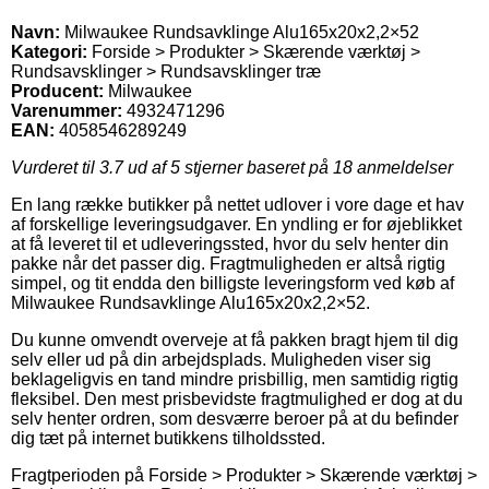
Navn:
Milwaukee Rundsavklinge Alu165x20x2,2×52
Kategori:
Forside > Produkter > Skærende værktøj >
Rundsavsklinger > Rundsavsklinger træ
Producent:
Milwaukee
Varenummer:
4932471296
EAN:
4058546289249
Vurderet til
3.7
ud af 5 stjerner baseret på
18
anmeldelser
En lang række butikker på nettet udlover i vore dage et hav
af forskellige leveringsudgaver. En yndling er for øjeblikket
at få leveret til et udleveringssted, hvor du selv henter din
pakke når det passer dig. Fragtmuligheden er altså rigtig
simpel, og tit endda den billigste leveringsform ved køb af
Milwaukee Rundsavklinge Alu165x20x2,2×52.
Du kunne omvendt overveje at få pakken bragt hjem til dig
selv eller ud på din arbejdsplads. Muligheden viser sig
beklageligvis en tand mindre prisbillig, men samtidig rigtig
fleksibel. Den mest prisbevidste fragtmulighed er dog at du
selv henter ordren, som desværre beroer på at du befinder
dig tæt på internet butikkens tilholdssted.
Fragtperioden på Forside > Produkter > Skærende værktøj >