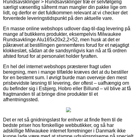
Rundsavsklinger > Rundsavsklinger træ er selvfølgelig
særligt væsentlig såfremt man mangler din pakke lige om
lidt, og derfor er det fuldkommen relevant at vi checker det
forventede leveringstidspunkt på den aktuelle vare.
En masse online webshops udlover dag-til-dag levering på
mange af butikkens produkter, eksempelvis Milwaukee
Rundsavklinge Alu165x20x2,2×52, men husk at det er
påkrævet at bestillingen gennemføres forud for et nøjagtigt
klokkeslæt, sådan at de sandsynligvis kan nå at få ordren
afsted forud for at personalet holder fyraften.
En hel del internet webshops præsterer fragt uden
beregning, men i mange tilfælde kræves det at du bestiller
for en bestemt sum. I øvrigt burde man overveje den mest
prisbevidste løsning til levering, der oftest – uafhængig om
du befinder sig i Esbjerg, Hobro eller Billund – vil blive at få
fragtmanden til at bringe dine produkter til et
afhentningssted.
Det er ret så gnidningsløst for enhver at finde frem til de
bedste priser hos forskellige webbutikker, og så har
adskillige Milwaukee internet forretninger i Danmark ikke
kunne lade være med at stampe udsalgspriserne på specielt