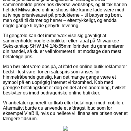
sammenholde priser hos diverse webshops, og til tak har en
hel del Milwaukee online shops ikke kunne lade være med
at tvinge prisniveauet på produkterne – til babyer og børn,
men også til damer og herrer – eftertrykkeligt, og endda
nogle gange tilbyde gebyrfri levering.
Til gengæld kan det immervæk vise sig gavnligt at
sammenholde nogle e-butikker efter rabat på Milwaukee
Sekskanttop SHW 1/4 1/4x65mm forinden du gennemfører
din handel, så du er velinformeret til at modtage den mest
betalelige pris.
Man bør blot være obs på, at ifald en online butik reklamerer
bedst i test varer for en salgspris som anses for
himmelråbende gunstig, kan det mange gange være et
symbol på en uoprigtig internet virksomhed. Køb med
gængse betalingskort er dog en del af en anordning, hvilket
beskytter os imod bedrageriske online butikker.
Vi anbefaler generelt kortkøb eller betalinger med mobilen.
Alternativt burde du anvende et afdragstilbud som for
eksempel ViaBill, hvis du hellere vil finansiere prisen over et
længere tidsrum.