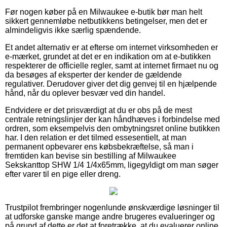
Før nogen køber på en Milwaukee e-butik bør man helt
sikkert gennemløbe netbutikkens betingelser, men det er
almindeligvis ikke særlig spændende.
Et andet alternativ er at efterse om internet virksomheden er
e-mærket, grundet at det er en indikation om at e-butikken
respekterer de officielle regler, samt at internet firmaet nu og
da besøges af eksperter der kender de gældende
regulativer. Derudover giver det dig genvej til en hjælpende
hånd, når du oplever besvær ved din handel.
Endvidere er det prisværdigt at du er obs på de mest
centrale retningslinjer der kan håndhæves i forbindelse med
ordren, som eksempelvis den ombytningsret online butikken
har. I den relation er det tilmed essesentielt, at man
permanent opbevarer ens købsbekræftelse, så man i
fremtiden kan bevise sin bestilling af Milwaukee
Sekskanttop SHW 1/4 1/4x65mm, ligegyldigt om man søger
efter varer til en pige eller dreng.
Trustpilot frembringer nogenlunde ønskværdige løsninger til
at udforske ganske mange andre brugeres evalueringer og
på grund af dette er det at foretrække, at du evaluerer online