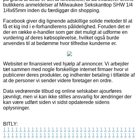
butikkens anmeldelser af Milwaukee Sekskanttop SHW 1/4
1/4x65mm inden du færdiggør din shopping.
Facebook giver dig lignende adskillige solide metoder til at
få et kig ind i e-forhandlerens pålidelighed. Foruden det er
der en række e-handler som gør det muligt at udforme en
vurdering af deres købsoplevelse, hvilket også burde
anvendes til at bedømme hvor tilfredse kunderne er.
Websitet er finansieret ved hjælp af annoncer. Vi arbejder
tæt sammen med nogle forskellige internet firmaer hvor vi
publicerer deres produkter, og indhenter betaling i tilfælde af
at de personer vi sender videre foretager en ordre.
Data vedrørende tilbud og online selskaber ajourføres
jævnligt, men vi kan ikke stilles ansvarlig for ændringer der
kan være udført siden vi sidst opdaterede sidens
oplysninger.
BITLY:
1
1
1
1
1
1
1
1
1
1
1
1
1
1
1
1
1
1
1
1
1
1
1
1
1
1
1
1
1
1
1
1
1
1
1
1
1
1
1
1
1
1
1
1
1
1
1
1
1
1
1
1
1
1
1
1
1
1
1
1
1
1
1
1
1
1