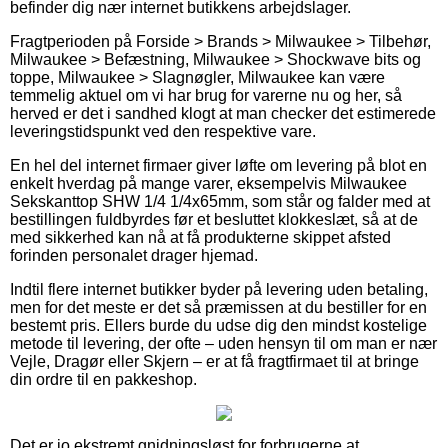
befinder dig nær internet butikkens arbejdslager.
Fragtperioden på Forside > Brands > Milwaukee > Tilbehør,
Milwaukee > Befæstning, Milwaukee > Shockwave bits og
toppe, Milwaukee > Slagnøgler, Milwaukee kan være
temmelig aktuel om vi har brug for varerne nu og her, så
herved er det i sandhed klogt at man checker det estimerede
leveringstidspunkt ved den respektive vare.
En hel del internet firmaer giver løfte om levering på blot en
enkelt hverdag på mange varer, eksempelvis Milwaukee
Sekskanttop SHW 1/4 1/4x65mm, som står og falder med at
bestillingen fuldbyrdes før et besluttet klokkeslæt, så at de
med sikkerhed kan nå at få produkterne skippet afsted
forinden personalet drager hjemad.
Indtil flere internet butikker byder på levering uden betaling,
men for det meste er det så præmissen at du bestiller for en
bestemt pris. Ellers burde du udse dig den mindst kostelige
metode til levering, der ofte – uden hensyn til om man er nær
Vejle, Dragør eller Skjern – er at få fragtfirmaet til at bringe
din ordre til en pakkeshop.
Det er jo ekstremt gnidningsløst for forbrugerne at