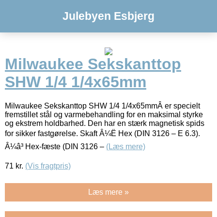
Julebyen Esbjerg
Milwaukee Sekskanttop
SHW 1/4 1/4x65mm
Milwaukee Sekskanttop SHW 1/4 1/4x65mmÂ er specielt
fremstillet stål og varmebehandling for en maksimal styrke
og ekstrem holdbarhed. Den har en stærk magnetisk spids
for sikker fastgørelse. Skaft Â¼Ë Hex (DIN 3126 – E 6.3).
Â¼â³ Hex-fæste (DIN 3126 –
(Læs mere)
71
kr.
(Vis fragtpris)
Læs mere »