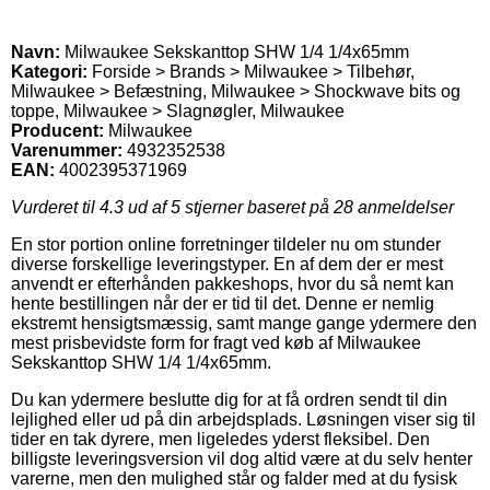
Navn:
Milwaukee Sekskanttop SHW 1/4 1/4x65mm
Kategori:
Forside > Brands > Milwaukee > Tilbehør,
Milwaukee > Befæstning, Milwaukee > Shockwave bits og
toppe, Milwaukee > Slagnøgler, Milwaukee
Producent:
Milwaukee
Varenummer:
4932352538
EAN:
4002395371969
Vurderet til
4.3
ud af 5 stjerner baseret på
28
anmeldelser
En stor portion online forretninger tildeler nu om stunder
diverse forskellige leveringstyper. En af dem der er mest
anvendt er efterhånden pakkeshops, hvor du så nemt kan
hente bestillingen når der er tid til det. Denne er nemlig
ekstremt hensigtsmæssig, samt mange gange ydermere den
mest prisbevidste form for fragt ved køb af Milwaukee
Sekskanttop SHW 1/4 1/4x65mm.
Du kan ydermere beslutte dig for at få ordren sendt til din
lejlighed eller ud på din arbejdsplads. Løsningen viser sig til
tider en tak dyrere, men ligeledes yderst fleksibel. Den
billigste leveringsversion vil dog altid være at du selv henter
varerne, men den mulighed står og falder med at du fysisk