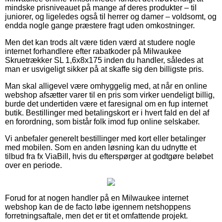
mindske prisniveauet på mange af deres produkter – til
juniorer, og ligeledes også til herrer og damer – voldsomt, og
endda nogle gange præstere fragt uden omkostninger.
Men det kan trods alt være tiden værd at studere nogle
internet forhandlere efter rabatkoder på Milwaukee
Skruetrækker SL 1,6x8x175 inden du handler, således at
man er usvigeligt sikker på at skaffe sig den billigste pris.
Man skal alligevel være omhyggelig med, at når en online
webshop afsætter varer til en pris som virker uendeligt billig,
burde det undertiden være et faresignal om en fup internet
butik. Bestillinger med betalingskort er i hvert fald en del af
en forordning, som bistår folk imod fup online selskaber.
Vi anbefaler generelt bestillinger med kort eller betalinger
med mobilen. Som en anden løsning kan du udnytte et
tilbud fra fx ViaBill, hvis du efterspørger at godtgøre beløbet
over en periode.
Forud for at nogen handler på en Milwaukee internet
webshop kan de de facto løbe igennem netshoppens
forretningsaftale, men det er tit et omfattende projekt.