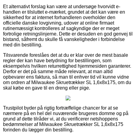
Et alternativt forslag kan være at undersøge hvorvidt e-
handlen er tilsluttet e-mærket, grundet at det kan være en
sikkerhed for at internet forhandleren overholder den
officielle danske lovgivning, udover at online firmaet
rutinemæssigt kontrolleres af sagkyndige der er meget
fortrolige retningslinjerne. Dette er desuden en god genvej til
bistand, såfremt du skulle få vanskeligheder i forbindelse
med din bestilling.
Tilsvarende foreslåes det at du er klar over de mest basale
regler der kan have betydning for bestillingen, som
eksempelvis hvilken returrettighed hjemmesiden garanterer.
Derfor er det på samme måde relevant, at man altid
opbevarer ens faktura, så man til enhver tid vil kunne vidne
om ordren af Milwaukee Skruetrækker SL 1,6x8x175, om du
skal købe en gave til en dreng eller pige.
Trustpilot byder på rigtig fortræffelige chancer for at se
nærmere på en hel del nuværende brugeres domme og på
grund af dette tilråder vi, at du verificerer netshoppens
bedømmelser af Milwaukee Skruetrækker SL 1,6x8x175
forinden du lægger din bestilling.