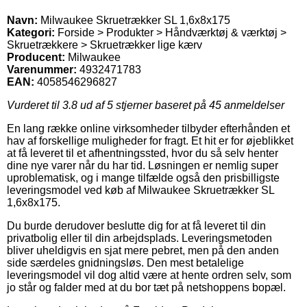
Navn:
Milwaukee Skruetrækker SL 1,6x8x175
Kategori:
Forside > Produkter > Håndværktøj & værktøj >
Skruetrækkere > Skruetrækker lige kærv
Producent:
Milwaukee
Varenummer:
4932471783
EAN:
4058546296827
Vurderet til
3.8
ud af 5 stjerner baseret på
45
anmeldelser
En lang række online virksomheder tilbyder efterhånden et
hav af forskellige muligheder for fragt. Et hit er for øjeblikket
at få leveret til et afhentningssted, hvor du så selv henter
dine nye varer når du har tid. Løsningen er nemlig super
uproblematisk, og i mange tilfælde også den prisbilligste
leveringsmodel ved køb af Milwaukee Skruetrækker SL
1,6x8x175.
Du burde derudover beslutte dig for at få leveret til din
privatbolig eller til din arbejdsplads. Leveringsmetoden
bliver uheldigvis en sjat mere pebret, men på den anden
side særdeles gnidningsløs. Den mest betalelige
leveringsmodel vil dog altid være at hente ordren selv, som
jo står og falder med at du bor tæt på netshoppens bopæl.