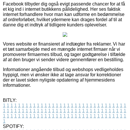
Facebook tilbyder dig også evigt passende chancer for at få
et kig ind i internet butikkens pålidelighed. Her ses faktisk
internet forhandlere hvor man kan udforme en bedømmelse
af ordreforløbet, hvilket ydermere kan drages fordel af til at
danne dig et indtryk af tidligere kunders oplevelser.
Vores website er finansieret af indtægter fra reklamer. Vi har
et tæt samarbejde med en mængde internet firmaer når vi
promoverer firmaernes tilbud, og tager godtgørelse i tilfælde
af at den bruger vi sender videre gennemfører en bestilling.
Informationer angående tilbud og webshops vedligeholdes
hyppigt, men vi ønsker ikke at tage ansvar for korrektioner
der er lavet siden nyligste opdatering af hjemmesidens
informationer.
BITLY:
1
1
1
1
1
1
1
1
1
1
1
1
1
1
1
1
1
1
1
1
1
1
1
1
1
1
1
1
1
1
1
1
1
1
1
1
1
1
1
1
1
1
1
1
1
1
1
1
1
1
1
1
1
1
1
1
1
1
1
1
1
1
1
1
1
1
1
1
1
1
1
1
1
1
1
1
1
1
1
1
1
1
1
1
1
1
1
1
1
1
1
1
1
1
1
1
1
1
1
1
SPOTIFY: