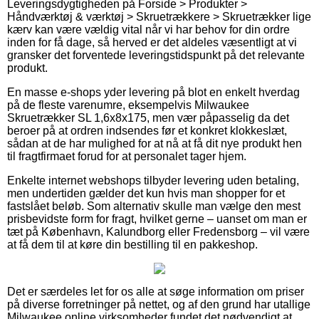
Leveringsdygtigheden på Forside > Produkter >
Håndværktøj & værktøj > Skruetrækkere > Skruetrækker lige
kærv kan være vældig vital når vi har behov for din ordre
inden for få dage, så herved er det aldeles væsentligt at vi
gransker det forventede leveringstidspunkt på det relevante
produkt.
En masse e-shops yder levering på blot en enkelt hverdag
på de fleste varenumre, eksempelvis Milwaukee
Skruetrækker SL 1,6x8x175, men vær påpasselig da det
beroer på at ordren indsendes før et konkret klokkeslæt,
sådan at de har mulighed for at nå at få dit nye produkt hen
til fragtfirmaet forud for at personalet tager hjem.
Enkelte internet webshops tilbyder levering uden betaling,
men undertiden gælder det kun hvis man shopper for et
fastslået beløb. Som alternativ skulle man vælge den mest
prisbevidste form for fragt, hvilket gerne – uanset om man er
tæt på København, Kalundborg eller Fredensborg – vil være
at få dem til at køre din bestilling til en pakkeshop.
Det er særdeles let for os alle at søge information om priser
på diverse forretninger på nettet, og af den grund har utallige
Milwaukee online virksomheder fundet det nødvendigt at