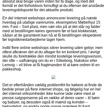
absolut skal bruge varen inden for få dage, og med det
formål er det forholdsvis fornuftigt at du efterser det anslåede
leveringstidspunkt for det aktuelle produkt.
En del internet webshops annoncerer levering på næste
hverdag på utallige varenumre, eksempelvis Møbelhjul 15
mm. Fast – Sort plast, men vær obs på at det står og falder
med at bestillingen køres igennem før et fast klokkeslæt,
sådan at de garanteret kan nå at få bestillingen ekspederet
før logistikmedarbejderne tager hjem.
Indtil flere online webshops sikrer levering uden gebyr, men
oftest afkræver det at du aftager for en konkret pris. I øvrigt
skulle du foretrække den mindst kostelige leveringsversion,
der ofte – uafhængig om du er i Silkeborg, Nakskov eller
Lemvig – vil blive at få fragtmanden til at køre ordren til en
pakkeshop.
Det er efterhånden vældig problemfrit for købere at finde de
bedste priser på flere internet shops, og følgelig har en hel
del internet virksomheder ikke kunne lade være med at
presse salgspriserne på en række af deres varer – til børn
og babyer, og desuden også til mænd og kvinder –
betragteligt, og endda nogle gange præstere fri fragt.