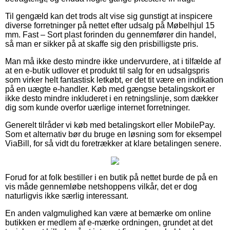
Til gengæld kan det trods alt vise sig gunstigt at inspicere
diverse forretninger på nettet efter udsalg på Møbelhjul 15
mm. Fast – Sort plast forinden du gennemfører din handel,
så man er sikker på at skaffe sig den prisbilligste pris.
Man må ikke desto mindre ikke undervurdere, at i tilfælde af
at en e-butik udlover et produkt til salg for en udsalgspris
som virker helt fantastisk letkøbt, er det tit være en indikation
på en uægte e-handler. Køb med gængse betalingskort er
ikke desto mindre inkluderet i en retningslinje, som dækker
dig som kunde overfor uærlige internet forretninger.
Generelt tilråder vi køb med betalingskort eller MobilePay.
Som et alternativ bør du bruge en løsning som for eksempel
ViaBill, for så vidt du foretrækker at klare betalingen senere.
Forud for at folk bestiller i en butik på nettet burde de på en
vis måde gennemløbe netshoppens vilkår, det er dog
naturligvis ikke særlig interessant.
En anden valgmulighed kan være at bemærke om online
butikken er medlem af e-mærke ordningen, grundet at det