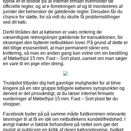
typisk er et billede på at internet firmaet overholder de
officielle regler, og at e-forretningen af og til monitoreres af
jurister der behersker de gældende regler. Desuden får du
chance for støtte, for så vidt du skulle få problemstillinger
ved dit køb.
Dertil tilrådes det at køberen er vaks omkring de
væsentligste retningslinjer gældende for transaktionen, for
eksempel den bytteret netbutikken lover. På grund af dette er
det tillige essesentielt, at man permanent sikrer ens
kvittering, så man en anden gang kan vidne om sin bestilling
af Møbelhjul 15 mm. Fast – Sort plast, uanset om man søger
en vare til en pige eller dreng.
Trustpilot tilbyder dig helt gavnlige muligheder for at blive
klogere på en stor gruppe tidligere køberes synspunkter og
derved er det prisværdigt, at du læser internet firmaets
vurderinger af Møbelhjul 15 mm. Fast – Sort plast før du
shopper.
Facebook byder på på samme måde fuldkommen relevante
løsninger til at få en idé om netbutikkens kundetilfredshed. I
øvrigt møder vi faktisk forhandlere på nettet som gør det
muligt at publicere en kritik af deres købsoplevelse, hvilket