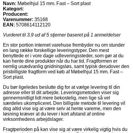
Navn:
Møbelhjul 15 mm. Fast – Sort plast
Kategori:
Producent:
Varenummer:
35168
EAN:
5708614112120
Vurderet til
3.9
ud af 5 stjerner baseret på
1
anmeldelser
En stor portion internet varehuse frembyder nu om stunder
en lang række forskellige leveringstyper. Den mest
benyttede er i vore dage udleveringssteder, som gør at du
kan hente dine produkter når du har tid. Fragtformen er
nemlig usædvanlig gnidningsløs, samt typisk derudover den
prisbilligste fragtform ved køb af Møbelhjul 15 mm. Fast –
Sort plast.
Du bør ligeledes beslutte dig for at vælge levering til din
adresse eller til dit arbejde. Leveringsmetoden viser sig
gennemsnitligt lidt mere bekostelig, men lige så vel
særdeles ukompliceret. Den billigste metode til levering vil
dog altid vise sig at være selv at hente varerne, men den
løsning kræver at du lever i kort afstand af online
virksomhedens arbejdslager.
Fragtperioden på kan vise sig at være virkelig vigtig hvis du