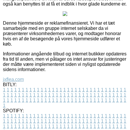
også kan benyttes til at få et indblik i hvor glade kunderne er.
Denne hjemmeside er reklamefinansieret. Vi har et tæt
samarbejde med en gruppe internet selskaber da vi
præsenterer virksomhedernes varer, og modtager honorar
hvis en af de besøgende på vores hjemmeside udfører et
køb.
Informationer angående tilbud og internet butikker opdateres
fra tid til anden, men vi påtager os intet ansvar for justeringer
der måtte være implementeret siden vi nyligst opdaterede
sidens informationer.
jxflea.com
BITLY:
1
1
1
1
1
1
1
1
1
1
1
1
1
1
1
1
1
1
1
1
1
1
1
1
1
1
1
1
1
1
1
1
1
1
1
1
1
1
1
1
1
1
1
1
1
1
1
1
1
1
1
1
1
1
1
1
1
1
1
1
1
1
1
1
1
1
1
1
1
1
1
1
1
1
1
1
1
1
1
1
1
1
1
1
1
1
1
1
1
1
1
1
1
1
1
1
1
1
1
1
SPOTIFY:
1
1
1
1
1
1
1
1
1
1
1
1
1
1
1
1
1
1
1
1
1
1
1
1
1
1
1
1
1
1
1
1
1
1
1
1
1
1
1
1
1
1
1
1
1
1
1
1
1
1
1
1
1
1
1
1
1
1
1
1
1
1
1
1
1
1
1
1
1
1
1
1
1
1
1
1
1
1
1
1
1
1
1
1
1
1
1
1
1
1
1
1
1
1
1
1
1
1
1