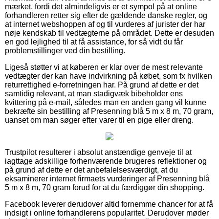
mærket, fordi det almindeligvis er et sympol på at online
forhandleren retter sig efter de gældende danske regler, og
at internet webshoppen af og til vurderes af jurister der har
nøje kendskab til vedtægterne på området. Dette er desuden
en god lejlighed til at få assistance, for så vidt du får
problemstillinger ved din bestilling.
Ligeså støtter vi at køberen er klar over de mest relevante
vedtægter der kan have indvirkning på købet, som fx hvilken
returrettighed e-forretningen har. På grund af dette er det
samtidig relevant, at man stadigvæk bibeholder ens
kvittering på e-mail, således man en anden gang vil kunne
bekræfte sin bestilling af Presenning blå 5 m x 8 m, 70 gram,
uanset om man søger efter varer til en pige eller dreng.
Trustpilot resulterer i absolut anstændige genveje til at
iagttage adskillige forhenværende brugeres reflektioner og
på grund af dette er det anbefalelsesværdigt, at du
eksaminerer internet firmaets vurderinger af Presenning blå
5 m x 8 m, 70 gram forud for at du færdiggør din shopping.
Facebook leverer derudover altid fornemme chancer for at få
indsigt i online forhandlerens popularitet. Derudover møder