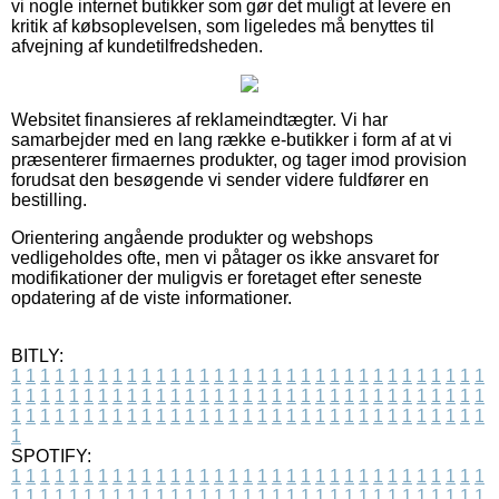
vi nogle internet butikker som gør det muligt at levere en
kritik af købsoplevelsen, som ligeledes må benyttes til
afvejning af kundetilfredsheden.
Websitet finansieres af reklameindtægter. Vi har
samarbejder med en lang række e-butikker i form af at vi
præsenterer firmaernes produkter, og tager imod provision
forudsat den besøgende vi sender videre fuldfører en
bestilling.
Orientering angående produkter og webshops
vedligeholdes ofte, men vi påtager os ikke ansvaret for
modifikationer der muligvis er foretaget efter seneste
opdatering af de viste informationer.
BITLY:
1
1
1
1
1
1
1
1
1
1
1
1
1
1
1
1
1
1
1
1
1
1
1
1
1
1
1
1
1
1
1
1
1
1
1
1
1
1
1
1
1
1
1
1
1
1
1
1
1
1
1
1
1
1
1
1
1
1
1
1
1
1
1
1
1
1
1
1
1
1
1
1
1
1
1
1
1
1
1
1
1
1
1
1
1
1
1
1
1
1
1
1
1
1
1
1
1
1
1
1
SPOTIFY:
1
1
1
1
1
1
1
1
1
1
1
1
1
1
1
1
1
1
1
1
1
1
1
1
1
1
1
1
1
1
1
1
1
1
1
1
1
1
1
1
1
1
1
1
1
1
1
1
1
1
1
1
1
1
1
1
1
1
1
1
1
1
1
1
1
1