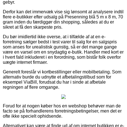
gebyr.
Derfor kan det immervæk vise sig lønsomt at analysere indtil
flere e-butikker efter udsalg på Presenning blå 5 m x 8 m, 70
gram inden du færdiggør din shopping, således at du er
sikret at få den skarpeste pris.
Du bør imidlertid ikke overse, at i tilfælde af at en e-
forretning sælger bedst i test varer til salg for en salgspris
som anses for urealistisk gunstig, så er det mange gange
være en varsel om en snydagtig e-butik. Handler med kort er
i hvert fald inkluderet i en forordning, som bistår folk overfor
uægte internet firmaer.
Generelt foreslår vi kortbestillinger eller mobilbetaling. Som
alternativ burde du udnytte et afbetalingstilbud som for
eksempel ViaBill, forudsat du har i sinde at afbetale
regningen af flere omgange.
Forud for at nogen køber hos en webshop behøver man de
facto se på forhandlerens forretningsbetingelser, men det er
ofte ikke specielt ophidsende.
Alternativet kan være at finde ud af om internet butikken er e-