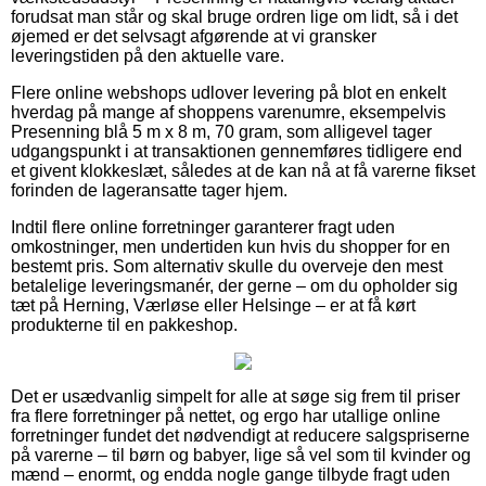
forudsat man står og skal bruge ordren lige om lidt, så i det
øjemed er det selvsagt afgørende at vi gransker
leveringstiden på den aktuelle vare.
Flere online webshops udlover levering på blot en enkelt
hverdag på mange af shoppens varenumre, eksempelvis
Presenning blå 5 m x 8 m, 70 gram, som alligevel tager
udgangspunkt i at transaktionen gennemføres tidligere end
et givent klokkeslæt, således at de kan nå at få varerne fikset
forinden de lageransatte tager hjem.
Indtil flere online forretninger garanterer fragt uden
omkostninger, men undertiden kun hvis du shopper for en
bestemt pris. Som alternativ skulle du overveje den mest
betalelige leveringsmanér, der gerne – om du opholder sig
tæt på Herning, Værløse eller Helsinge – er at få kørt
produkterne til en pakkeshop.
Det er usædvanlig simpelt for alle at søge sig frem til priser
fra flere forretninger på nettet, og ergo har utallige online
forretninger fundet det nødvendigt at reducere salgspriserne
på varerne – til børn og babyer, lige så vel som til kvinder og
mænd – enormt, og endda nogle gange tilbyde fragt uden