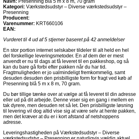
Navn:
Presenning blå 5 m x 8 m, 70 gram
Kategori:
Værkstedsudstyr – Diverse værkstedsudstyr –
Presenning
Producent:
Varenummer:
KRT660106
EAN:
Vurderet til
4
ud af 5 stjerner baseret på
42
anmeldelser
En stor portion internet selskaber tildeler til alt held en hel
del forskellige leveringsmetoder. En af dem der er mest
anvendt er nu til dags at få leveret til en pakkeshop, og så
kan du bare gå forbi efter pakken når du har tid.
Fragtmuligheden er jo ualmindeligt fremkommelig, samt
desuden desuden den prisbilligste form for fragt ved køb af
Presenning blå 5 m x 8 m, 70 gram.
Du bør tillige tænke over at vælge at få leveret til din adresse
eller ud på dit arbejde. Denne viser sig en gang i mellem en
tak dyrere, men desuden ret så let. Den prisbilligste løsning
til levering vil dog altid vise sig at være selv at hente pakken,
men det kræver at du er i kort afstand af netshoppens
adresse.
Leveringshastigheden på Værkstedsudstyr – Diverse
værkstedsudstyr – Presenning er naturligvis vældig aktuel