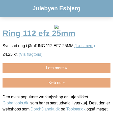
Julebyen Esbjerg
Ring 112 efz 25mm
Svetsad ring i järnRING 112 EFZ 25MM
(Læs mere)
24.25
kr.
(Vis fragtpris)
Læs mere »
Køb nu »
Den mest populære værktøjsshop er i øjeblikket
Globaltools.dk
, som har et stort udvalg i værktøj. Desuden er
webshops som
DorchDanola.dk
og
Toolster.dk
også meget