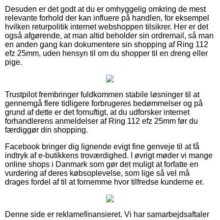
Desuden er det godt at du er omhyggelig omkring de mest
relevante forhold der kan influere på handlen, for eksempel
hvilken returpolitik internet webshoppen tilsikrer. Her er det
også afgørende, at man altid beholder sin ordremail, så man
en anden gang kan dokumentere sin shopping af Ring 112
efz 25mm, uden hensyn til om du shopper til en dreng eller
pige.
Trustpilot frembringer fuldkommen stabile løsninger til at
gennemgå flere tidligere forbrugeres bedømmelser og på
grund af dette er det fornuftigt, at du udforsker internet
forhandlerens anmeldelser af Ring 112 efz 25mm før du
færdiggør din shopping.
Facebook bringer dig lignende evigt fine genveje til at få
indtryk af e-butikkens troværdighed. I øvrigt møder vi mange
online shops i Danmark som gør det muligt at forfatte en
vurdering af deres købsoplevelse, som lige så vel må
drages fordel af til at fornemme hvor tilfredse kunderne er.
Denne side er reklamefinansieret. Vi har samarbejdsaftaler