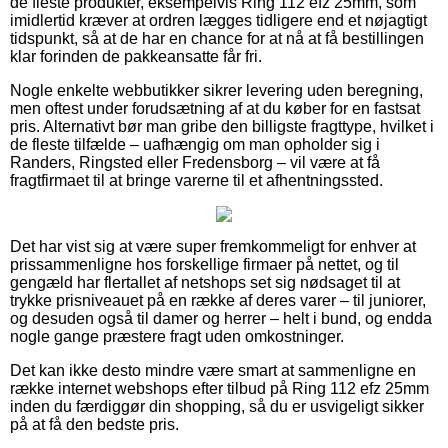
de fleste produkter, eksempelvis Ring 112 efz 25mm, som
imidlertid kræver at ordren lægges tidligere end et nøjagtigt
tidspunkt, så at de har en chance for at nå at få bestillingen
klar forinden de pakkeansatte får fri.
Nogle enkelte webbutikker sikrer levering uden beregning,
men oftest under forudsætning af at du køber for en fastsat
pris. Alternativt bør man gribe den billigste fragttype, hvilket i
de fleste tilfælde – uafhængig om man opholder sig i
Randers, Ringsted eller Fredensborg – vil være at få
fragtfirmaet til at bringe varerne til et afhentningssted.
Det har vist sig at være super fremkommeligt for enhver at
prissammenligne hos forskellige firmaer på nettet, og til
gengæld har flertallet af netshops set sig nødsaget til at
trykke prisniveauet på en række af deres varer – til juniorer,
og desuden også til damer og herrer – helt i bund, og endda
nogle gange præstere fragt uden omkostninger.
Det kan ikke desto mindre være smart at sammenligne en
række internet webshops efter tilbud på Ring 112 efz 25mm
inden du færdiggør din shopping, så du er usvigeligt sikker
på at få den bedste pris.