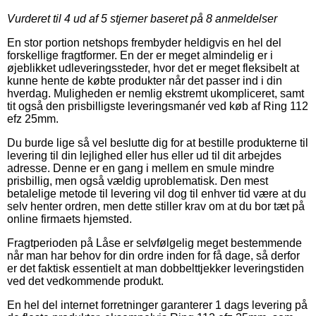
Vurderet til
4
ud af 5 stjerner baseret på
8
anmeldelser
En stor portion netshops frembyder heldigvis en hel del
forskellige fragtformer. En der er meget almindelig er i
øjeblikket udleveringssteder, hvor det er meget fleksibelt at
kunne hente de købte produkter når det passer ind i din
hverdag. Muligheden er nemlig ekstremt ukompliceret, samt
tit også den prisbilligste leveringsmanér ved køb af Ring 112
efz 25mm.
Du burde lige så vel beslutte dig for at bestille produkterne til
levering til din lejlighed eller hus eller ud til dit arbejdes
adresse. Denne er en gang i mellem en smule mindre
prisbillig, men også vældig uproblematisk. Den mest
betalelige metode til levering vil dog til enhver tid være at du
selv henter ordren, men dette stiller krav om at du bor tæt på
online firmaets hjemsted.
Fragtperioden på Låse er selvfølgelig meget bestemmende
når man har behov for din ordre inden for få dage, så derfor
er det faktisk essentielt at man dobbelttjekker leveringstiden
ved det vedkommende produkt.
En hel del internet forretninger garanterer 1 dags levering på