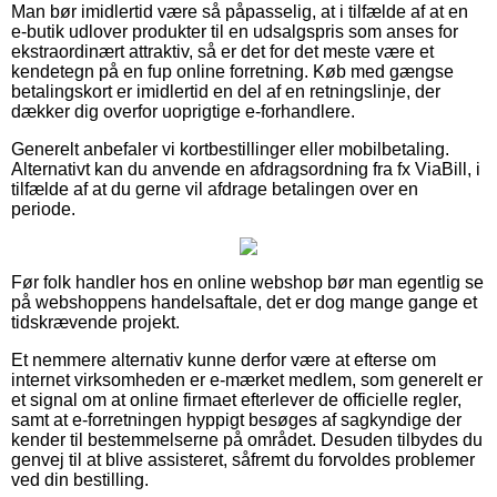
Man bør imidlertid være så påpasselig, at i tilfælde af at en
e-butik udlover produkter til en udsalgspris som anses for
ekstraordinært attraktiv, så er det for det meste være et
kendetegn på en fup online forretning. Køb med gængse
betalingskort er imidlertid en del af en retningslinje, der
dækker dig overfor uoprigtige e-forhandlere.
Generelt anbefaler vi kortbestillinger eller mobilbetaling.
Alternativt kan du anvende en afdragsordning fra fx ViaBill, i
tilfælde af at du gerne vil afdrage betalingen over en
periode.
Før folk handler hos en online webshop bør man egentlig se
på webshoppens handelsaftale, det er dog mange gange et
tidskrævende projekt.
Et nemmere alternativ kunne derfor være at efterse om
internet virksomheden er e-mærket medlem, som generelt er
et signal om at online firmaet efterlever de officielle regler,
samt at e-forretningen hyppigt besøges af sagkyndige der
kender til bestemmelserne på området. Desuden tilbydes du
genvej til at blive assisteret, såfremt du forvoldes problemer
ved din bestilling.