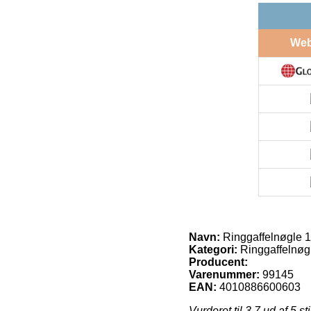
We
Navn:
Ringgaffelnøgle 1b
Kategori:
Ringgaffelnøg
Producent:
Varenummer:
99145
EAN:
4010886600603
Vurderet til
3.7
ud af 5 st