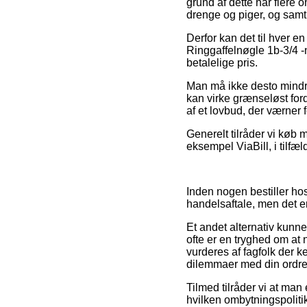
grund af dette har flere o
drenge og piger, og samt
Derfor kan det til hver e
Ringgaffelnøgle 1b-3/4 -
betalelige pris.
Man må ikke desto mindre
kan virke grænseløst ford
af et lovbud, der værner 
Generelt tilråder vi køb 
eksempel ViaBill, i tilfæl
Inden nogen bestiller ho
handelsaftale, men det er
Et andet alternativ kunn
ofte er en tryghed om at
vurderes af fagfolk der ke
dilemmaer med din ordre
Tilmed tilråder vi at man
hvilken ombytningspoliti