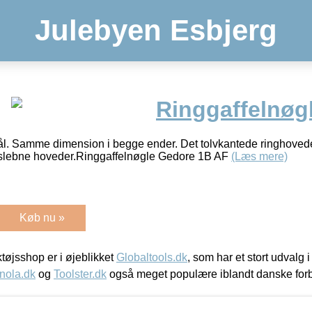
Julebyen Esbjerg
Ringgaffelnøgl
l. Samme dimension i begge ender. Det tolvkantede ringhovede 
slebne hoveder.Ringgaffelnøgle Gedore 1B AF
(Læs mere)
Køb nu »
øjsshop er i øjeblikket
Globaltools.dk
, som har et stort udvalg
nola.dk
og
Toolster.dk
også meget populære iblandt danske for