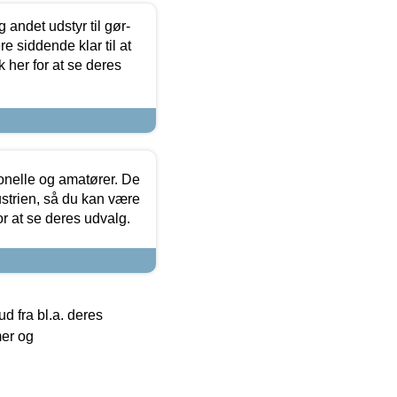
 andet udstyr til gør-
 siddende klar til at
 her for at se deres
ionelle og amatører. De
strien, så du kan være
or at se deres udvalg.
 fra bl.a. deres
mer og