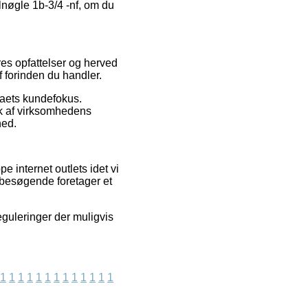
lnøgle 1b-3/4 -nf, om du
res opfattelser og herved
f forinden du handler.
maets kundefokus.
tik af virksomhedens
hed.
e internet outlets idet vi
 besøgende foretager et
eguleringer der muligvis
1
1
1
1
1
1
1
1
1
1
1
1
1