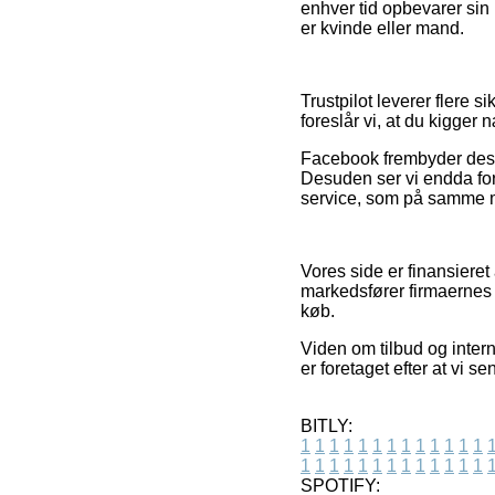
enhver tid opbevarer sin
er kvinde eller mand.
Trustpilot leverer flere 
foreslår vi, at du kigger
Facebook frembyder desude
Desuden ser vi endda forh
service, som på samme måd
Vores side er finansieret
markedsfører firmaernes 
køb.
Viden om tilbud og inter
er foretaget efter at vi 
BITLY:
1
1
1
1
1
1
1
1
1
1
1
1
1
1
1
1
1
1
1
1
1
1
1
1
1
1
SPOTIFY: