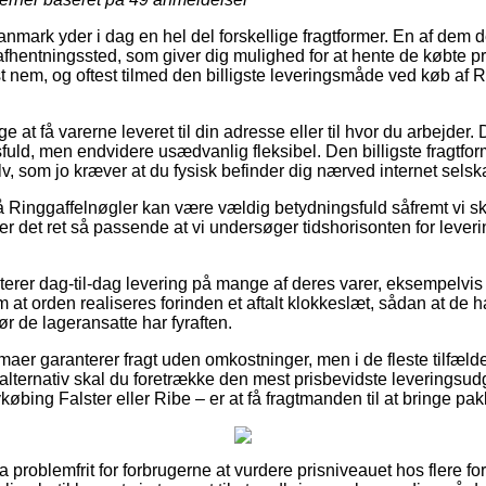
nmark yder i dag en hel del forskellige fragtformer. En af dem d
et afhentningssted, som giver dig mulighed for at hente de købte pr
t nem, og oftest tilmed den billigste leveringsmåde ved køb af R
at få varerne leveret til din adresse eller til hvor du arbejder.
ld, men endvidere usædvanlig fleksibel. Den billigste fragtfo
v, som jo kræver at du fysisk befinder dig nærved internet selsk
Ringgaffelnøgler kan være vældig betydningsfuld såfremt vi sk
er det ret så passende at vi undersøger tidshorisonten for leverin
terer dag-til-dag levering på mange af deres varer, eksempelvis
m at orden realiseres forinden et aftalt klokkeslæt, sådan at de h
før de lageransatte har fyraften.
rmaer garanterer fragt uden omkostninger, men i de fleste tilfæl
alternativ skal du foretrække den mest prisbevidste leveringsud
øbing Falster eller Ribe – er at få fragtmanden til at bringe pa
ra problemfrit for forbrugerne at vurdere prisniveauet hos flere fo