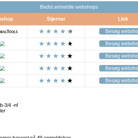
Bedst anmeldte webshops
bshop
Stjerner
Link
Besøg websh
Besøg websh
Besøg websh
Besøg websh
Besøg websh
-3/4 -nf
ler
jerner baseret på
49
anmeldelser