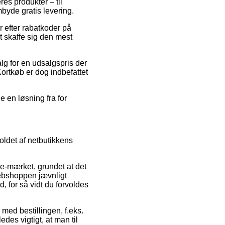
res produkter – til
byde gratis levering.
r efter rabatkoder på
t skaffe sig den mest
lg for en udsalgspris der
Kortkøb er dog indbefattet
e en løsning fra for
oldet af netbutikkens
 e-mærket, grundet at det
webshoppen jævnligt
d, for så vidt du forvoldes
 med bestillingen, f.eks.
es vigtigt, at man til