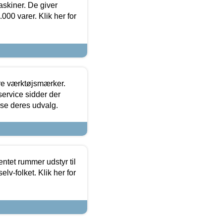
askiner. De giver
000 varer. Klik her for
ore værktøjsmærker.
ervice sidder der
t se deres udvalg.
entet rummer udstyr til
lv-folket. Klik her for