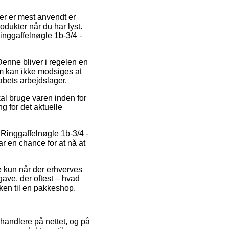
er er mest anvendt er
odukter når du har lyst.
inggaffelnøgle 1b-3/4 -
 Denne bliver i regelen en
rm kan ikke modsiges at
abets arbejdslager.
al bruge varen inden for
g for det aktuelle
 Ringgaffelnøgle 1b-3/4 -
ar en chance for at nå at
de kun når der erhverves
gave, der oftest – hvad
kken til en pakkeshop.
rhandlere på nettet, og på