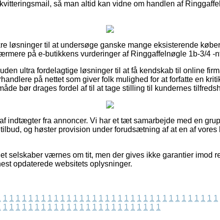
 kvitteringsmail, så man altid kan vidne om handlen af Ringgaffe
sikre løsninger til at undersøge ganske mange eksisterende købe
 nærmere på e-butikkens vurderinger af Ringgaffelnøgle 1b-3/4 -n
n ultra fordelagtige løsninger til at få kendskab til online fir
andlere på nettet som giver folk mulighed for at forfatte en kri
e bør drages fordel af til at tage stilling til kundernes tilfreds
 af indtægter fra annoncer. Vi har et tæt samarbejde med en grupp
tilbud, og høster provision under forudsætning af at en af vores
net selskaber værnes om tit, men der gives ikke garantier imod r
senest opdaterede websitets oplysninger.
1
1
1
1
1
1
1
1
1
1
1
1
1
1
1
1
1
1
1
1
1
1
1
1
1
1
1
1
1
1
1
1
1
1
1
1
1
1
1
1
1
1
1
1
1
1
1
1
1
1
1
1
1
1
1
1
1
1
1
1
1