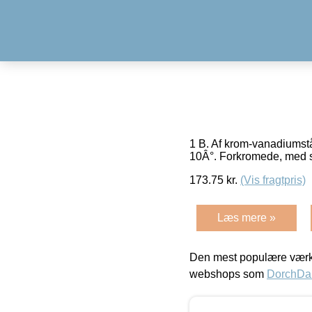
1 B. Af krom-vanadiumstå
10Â°. Forkromede, med 
173.75
kr.
(Vis fragtpris)
Læs mere »
Den mest populære værkt
webshops som
DorchDa