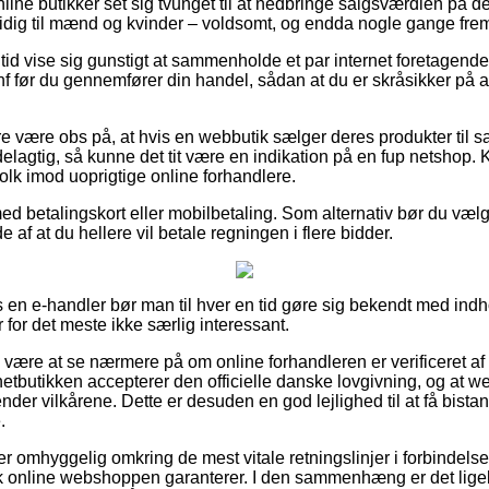
nline butikker set sig tvunget til at nedbringe salgsværdien på de
idig til mænd og kvinder – voldsomt, og endda nogle gange frem
n tid vise sig gunstigt at sammenholde et par internet foretagende
nf før du gennemfører din handel, sådan at du er skråsikker på a
 være obs på, at hvis en webbutik sælger deres produkter til sa
elagtig, så kunne det tit være en indikation på en fup netshop. 
folk imod uoprigtige online forhandlere.
med betalingskort eller mobilbetaling. Som alternativ bør du vælg
de af at du hellere vil betale regningen i flere bidder.
s en e-handler bør man til hver en tid gøre sig bekendt med indh
 for det meste ikke særlig interessant.
e være at se nærmere på om online forhandleren er verificeret af
 netbutikken accepterer den officielle danske lovgivning, og at 
nder vilkårene. Dette er desuden en god lejlighed til at få bistan
.
 er omhyggelig omkring de mest vitale retningslinjer i forbindelse
k online webshoppen garanterer. I den sammenhæng er det ligeled