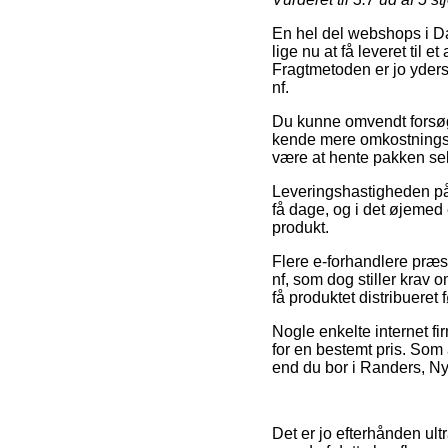
En hel del webshops i Da
lige nu at få leveret til 
Fragtmetoden er jo yders
nf.
Du kunne omvendt forsøge 
kende mere omkostningsfu
være at hente pakken sel
Leveringshastigheden på 
få dage, og i det øjemed 
produkt.
Flere e-forhandlere præs
nf, som dog stiller krav o
få produktet distribueret 
Nogle enkelte internet fi
for en bestemt pris. Som 
end du bor i Randers, Nyk
Det er jo efterhånden ult