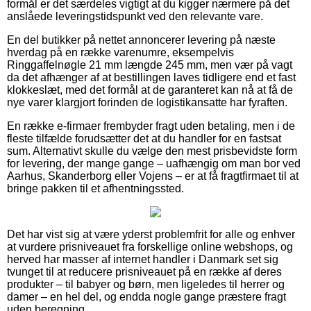
formål er det særdeles vigtigt at du kigger nærmere på det
anslåede leveringstidspunkt ved den relevante vare.
En del butikker på nettet annoncerer levering på næste
hverdag på en række varenumre, eksempelvis
Ringgaffelnøgle 21 mm længde 245 mm, men vær på vagt
da det afhænger af at bestillingen laves tidligere end et fast
klokkeslæt, med det formål at de garanteret kan nå at få de
nye varer klargjort forinden de logistikansatte har fyraften.
En række e-firmaer frembyder fragt uden betaling, men i de
fleste tilfælde forudsætter det at du handler for en fastsat
sum. Alternativt skulle du vælge den mest prisbevidste form
for levering, der mange gange – uafhængig om man bor ved
Aarhus, Skanderborg eller Vojens – er at få fragtfirmaet til at
bringe pakken til et afhentningssted.
Det har vist sig at være yderst problemfrit for alle og enhver
at vurdere prisniveauet fra forskellige online webshops, og
herved har masser af internet handler i Danmark set sig
tvunget til at reducere prisniveauet på en række af deres
produkter – til babyer og børn, men ligeledes til herrer og
damer – en hel del, og endda nogle gange præstere fragt
uden beregning.