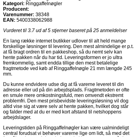
Kategori:
Ringgaffelnøgler
Producent:
Varenummer:
38348
EAN:
5400338062988
Vurderet til
3.7
ud af 5 stjerner baseret på
25
anmeldelser
En lang række internet butikker udlover til alt held mange
forskellige løsninger til levering. Den mest almindelige er p.t.
at få bragt ordren til en pakkeshop, så du nemt selv kan
hente pakken når du har tid. Leveringsformen er jo ultra
fremkommelig, samt endda tillige den mest betalelige
fragtmetode ved køb af Ringgaffelnøgle 21 mm længde 245
mm.
Du kunne endvidere udse dig at få varerne leveret til din
adresse eller ud på din arbejdsplads. Fragtmetoden er ofte
en smule mere omkostningsfuld, men omvendt ekstremt
problemfri. Den mest prisbevidste leveringsløsning vil dog
altid vise sig at være selv at hente pakken, hvilket dog står
og falder med at du er med kort afstand til netshoppens
arbejdslager.
Leveringstiden på Ringgaffelnøgler kan være ualmindeligt
central forudsat vi behøver varerne lige om lidt, så med det