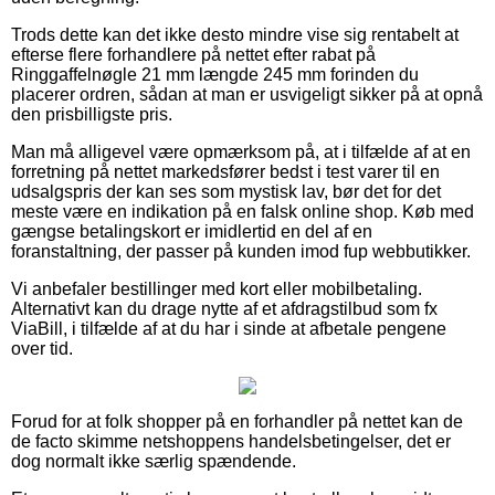
Trods dette kan det ikke desto mindre vise sig rentabelt at
efterse flere forhandlere på nettet efter rabat på
Ringgaffelnøgle 21 mm længde 245 mm forinden du
placerer ordren, sådan at man er usvigeligt sikker på at opnå
den prisbilligste pris.
Man må alligevel være opmærksom på, at i tilfælde af at en
forretning på nettet markedsfører bedst i test varer til en
udsalgspris der kan ses som mystisk lav, bør det for det
meste være en indikation på en falsk online shop. Køb med
gængse betalingskort er imidlertid en del af en
foranstaltning, der passer på kunden imod fup webbutikker.
Vi anbefaler bestillinger med kort eller mobilbetaling.
Alternativt kan du drage nytte af et afdragstilbud som fx
ViaBill, i tilfælde af at du har i sinde at afbetale pengene
over tid.
Forud for at folk shopper på en forhandler på nettet kan de
de facto skimme netshoppens handelsbetingelser, det er
dog normalt ikke særlig spændende.