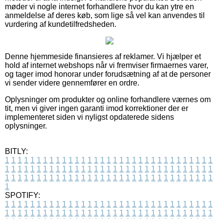
møder vi nogle internet forhandlere hvor du kan ytre en
anmeldelse af deres køb, som lige så vel kan anvendes til
vurdering af kundetilfredsheden.
Denne hjemmeside finansieres af reklamer. Vi hjælper et
hold af internet webshops når vi fremviser firmaernes varer,
og tager imod honorar under forudsætning af at de personer
vi sender videre gennemfører en ordre.
Oplysninger om produkter og online forhandlere værnes om
tit, men vi giver ingen garanti imod korrektioner der er
implementeret siden vi nyligst opdaterede sidens
oplysninger.
BITLY:
1
1
1
1
1
1
1
1
1
1
1
1
1
1
1
1
1
1
1
1
1
1
1
1
1
1
1
1
1
1
1
1
1
1
1
1
1
1
1
1
1
1
1
1
1
1
1
1
1
1
1
1
1
1
1
1
1
1
1
1
1
1
1
1
1
1
1
1
1
1
1
1
1
1
1
1
1
1
1
1
1
1
1
1
1
1
1
1
1
1
1
1
1
1
1
1
1
1
1
1
SPOTIFY:
1
1
1
1
1
1
1
1
1
1
1
1
1
1
1
1
1
1
1
1
1
1
1
1
1
1
1
1
1
1
1
1
1
1
1
1
1
1
1
1
1
1
1
1
1
1
1
1
1
1
1
1
1
1
1
1
1
1
1
1
1
1
1
1
1
1