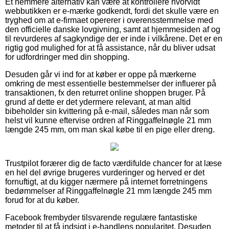
Et nemmere alternativ kan være at kontrollere hvorvidt
webbutikken er e-mærke godkendt, fordi det skulle være en
tryghed om at e-firmaet opererer i overensstemmelse med
den officielle danske lovgivning, samt at hjemmesiden af og
til revurderes af sagkyndige der er inde i vilkårene. Det er en
rigtig god mulighed for at få assistance, når du bliver udsat
for udfordringer med din shopping.
Desuden går vi ind for at køber er oppe på mærkerne
omkring de mest essentielle bestemmelser der influerer på
transaktionen, fx den returret online shoppen bruger. På
grund af dette er det ydermere relevant, at man altid
bibeholder sin kvittering på e-mail, således man når som
helst vil kunne eftervise ordren af Ringgaffelnøgle 21 mm
længde 245 mm, om man skal købe til en pige eller dreng.
Trustpilot forærer dig de facto værdifulde chancer for at læse
en hel del øvrige brugeres vurderinger og herved er det
fornuftigt, at du kigger nærmere på internet forretningens
bedømmelser af Ringgaffelnøgle 21 mm længde 245 mm
forud for at du køber.
Facebook frembyder tilsvarende regulære fantastiske
metoder til at få indsigt i e-handlens popularitet. Desuden