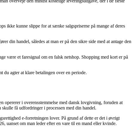
 man overveje den mindst kostelige leveringsudgave, der i de fleste
hops ikke kunne slippe for at sænke salgspriserne på mange af deres
ører din handel, således at man er på den sikre side med at antage den
gange være et faresignal om en falsk netshop. Shopping med kort er på
t du agter at klare betalingen over en periode.
 opererer i overensstemmelse med dansk lovgivning, foruden at
u skulle få udfordringer i processen med din handel.
rettighed e-forretningen lover. På grund af dette er det i øvrigt
6, uanset om man leder efter en vare til en mand eller kvinde.