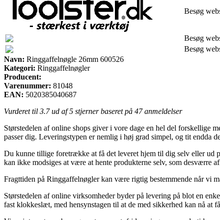
Besøg web
Besøg web
Besøg web
Navn:
Ringgaffelnøgle 26mm 600526
Kategori:
Ringgaffelnøgler
Producent:
Varenummer:
81048
EAN:
5020385040687
Vurderet til
3.7
ud af 5 stjerner baseret på
47
anmeldelser
Størstedelen af online shops giver i vore dage en hel del forskellige m
passer dig. Leveringstypen er nemlig i høj grad simpel, og tit endd
Du kunne tillige foretrække at få det leveret hjem til dig selv eller 
kan ikke modsiges at være at hente produkterne selv, som desværre af
Fragttiden på Ringgaffelnøgler kan være rigtig bestemmende når vi mang
Størstedelen af online virksomheder byder på levering på blot en enk
fast klokkeslæt, med hensynstagen til at de med sikkerhed kan nå at få 