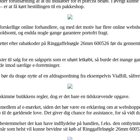
nder forudsætning af at du indkøber for et præcist beløb. I øvrigt kunne
er at få kørt bestillingen til en pakkeshop.
t forskellige online forhandlere, og med det motiv har flere online webs
voldsomt, og endda nogle gange garantere portofri fragt.
på nettet efter rabatkoder på Ringgaffelnøgle 26mm 600526 før du gennemf
ter til salg for en salgspris som er uhørt letkøbt, så burde det mange 
de imod uærlige e-forretninger.
 bør du drage nytte af en afdragsordning fra eksempelvis ViaBill, såfrem
d skimme butikkens regler, dog er det bare en tidskrævende opgave.
edlem af e-mærket, siden det bør være en erklæring om at webshoppen
til de gældende love. Det giver dig chance for assistance, for så vidt d
 bestemmelser der kan have indflydelse på handlen, f.eks. den ombytnings
 når som helst vil kunne bevidne sit køb af Ringgaffelnøgle 26mm 60052