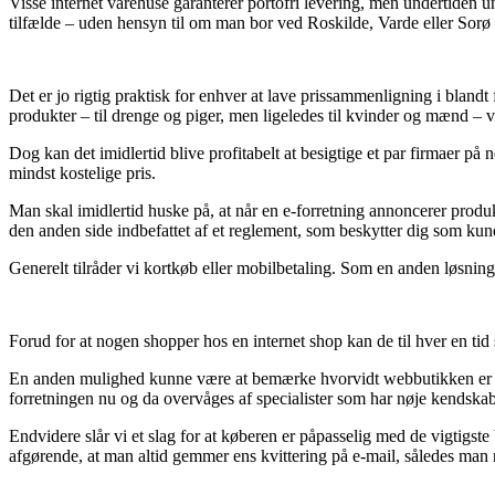
Visse internet varehuse garanterer portofri levering, men undertiden u
tilfælde – uden hensyn til om man bor ved Roskilde, Varde eller Sorø – 
Det er jo rigtig praktisk for enhver at lave prissammenligning i bland
produkter – til drenge og piger, men ligeledes til kvinder og mænd – 
Dog kan det imidlertid blive profitabelt at besigtige et par firmaer 
mindst kostelige pris.
Man skal imidlertid huske på, at når en e-forretning annoncerer produk
den anden side indbefattet af et reglement, som beskytter dig som kun
Generelt tilråder vi kortkøb eller mobilbetaling. Som en anden løsning
Forud for at nogen shopper hos en internet shop kan de til hver en ti
En anden mulighed kunne være at bemærke hvorvidt webbutikken er m
forretningen nu og da overvåges af specialister som har nøje kendskab 
Endvidere slår vi et slag for at køberen er påpasselig med de vigtigste
afgørende, at man altid gemmer ens kvittering på e-mail, således man