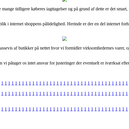
nge tidligere køberes iagttagelser og på grund af dette er det smart, a
lik i internet shoppens pålidelighed. Herinde er der en del internet fo
sevis af butikker på nettet hvor vi formidler virksomhedernes varer, og
påtager os intet ansvar for justeringer der eventuelt er iværksat efter 
1
1
1
1
1
1
1
1
1
1
1
1
1
1
1
1
1
1
1
1
1
1
1
1
1
1
1
1
1
1
1
1
1
1
1
1
1
1
1
1
1
1
1
1
1
1
1
1
1
1
1
1
1
1
1
1
1
1
1
1
1
1
1
1
1
1
1
1
1
1
1
1
1
1
1
1
1
1
1
1
1
1
1
1
1
1
1
1
1
1
1
1
1
1
1
1
1
1
1
1
1
1
1
1
1
1
1
1
1
1
1