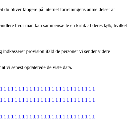
t du bliver klogere på internet forretningens anmeldelser af
rhandlere hvor man kan sammensætte en kritik af deres køb, hvilket
 indkasserer provision ifald de personer vi sender videre
at vi senest opdaterede de viste data.
1
1
1
1
1
1
1
1
1
1
1
1
1
1
1
1
1
1
1
1
1
1
1
1
1
1
1
1
1
1
1
1
1
1
1
1
1
1
1
1
1
1
1
1
1
1
1
1
1
1
1
1
1
1
1
1
1
1
1
1
1
1
1
1
1
1
1
1
1
1
1
1
1
1
1
1
1
1