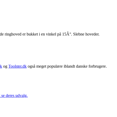
e ringhoved er bukket i en vinkel på 15Â°. Slebne hoveder.
dk
og
Toolster.dk
også meget populære iblandt danske forbrugere.
t se deres udvalg.