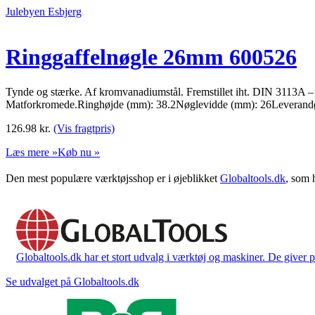
Julebyen Esbjerg
Ringgaffelnøgle 26mm 600526
Tynde og stærke. Af kromvanadiumstål. Fremstillet iht. DIN 3113A –
Matforkromede.Ringhøjde (mm): 38.2Nøglevidde (mm): 26Leveran
126.98
kr.
(Vis fragtpris)
Læs mere »
Køb nu »
Den mest populære værktøjsshop er i øjeblikket
Globaltools.dk
, som 
Globaltools.dk har et stort udvalg i værktøj og maskiner. De giver pr
Se udvalget på Globaltools.dk