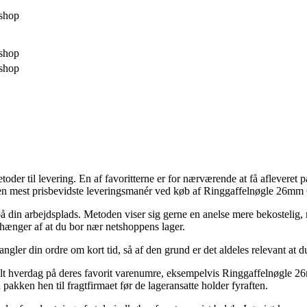
shop
shop
shop
etoder til levering. En af favoritterne er for nærværende at få aflevere
a den mest prisbevidste leveringsmanér ved køb af Ringgaffelnøgle 26mm
ud på din arbejdsplads. Metoden viser sig gerne en anelse mere bekosteli
hænger af at du bor nær netshoppens lager.
ler din ordre om kort tid, så af den grund er det aldeles relevant at du
elt hverdag på deres favorit varenumre, eksempelvis Ringgaffelnøgle 2
pakken hen til fragtfirmaet før de lageransatte holder fyraften.