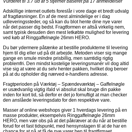
Vurderet til
3.7
ud af 5 stjerner baseret på
17
anmeldelser
Adskillige internet outlets foreslår i vore dage et bredt udvalg
af fragtløsninger. En af de mest almindelige er i dag
udleveringssteder, og så kan du blot hente dine nye varer
når det passer dig bedst. Fragtformen er altså virkelig nem,
samt typisk desuden den mest letkøbte mulighed for levering
ved køb af Ringgaffelnøgle 26mm HERO.
Du bør ydermere påtænke at bestille produkterne til levering
hjem til dig eller ud på dit arbejde. Metoden viser sig mange
gange en smule mindre prisbillig, men samtidig rigtig
problemfri. Den mindst kostelige leveringsmanér vil dog altid
vise sig at være at du selv henter pakken, hvilket dog beroer
på at du opholder dig nærved e-handlens adresse.
Fragtperioden på Værktøj – Spændeværktøj – Gaffelnøgle
er usædvanlig vigtig ifald vi absolut skal bruge din pakke
inden for kort tid, så derfor er det jo fornuftigt at man checker
den anslåede leveringsdato for den respektive vare.
Masser af online webshops giver 1 hverdags levering på en
masse produkter, eksempelvis Ringgaffelnøgle 26mm
HERO, men vær obs på at det påkræver at du når at bestille
forud for et fast tidspunkt, med hensynstagen til at de har en
chance for at nå at få de nye varer hen til fragtfirmaet