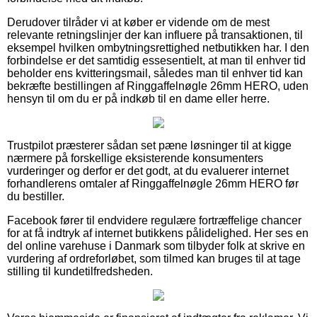
Derudover tilråder vi at køber er vidende om de mest
relevante retningslinjer der kan influere på transaktionen, til
eksempel hvilken ombytningsrettighed netbutikken har. I den
forbindelse er det samtidig essesentielt, at man til enhver tid
beholder ens kvitteringsmail, således man til enhver tid kan
bekræfte bestillingen af Ringgaffelnøgle 26mm HERO, uden
hensyn til om du er på indkøb til en dame eller herre.
Trustpilot præsterer sådan set pæne løsninger til at kigge
nærmere på forskellige eksisterende konsumenters
vurderinger og derfor er det godt, at du evaluerer internet
forhandlerens omtaler af Ringgaffelnøgle 26mm HERO før
du bestiller.
Facebook fører til endvidere regulære fortræffelige chancer
for at få indtryk af internet butikkens pålidelighed. Her ses en
del online varehuse i Danmark som tilbyder folk at skrive en
vurdering af ordreforløbet, som tilmed kan bruges til at tage
stilling til kundetilfredsheden.