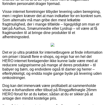
forinden personalet drager hjemad.
Visse internet forretninger tilbyder levering uden beregning,
men i reglen kræver det at man indkøber for en konkret sum.
Som alternativ må man gribe den mest letkøbte
fragtmulighed, der i mange tilfælde – ligegyldigt om man er
tæt på Aarhus, Smørumnedre eller Lystrup – vil være at få
fragtmanden til at bringe dine produkter til et
afhentningssted.
Det er jo ultra praktisk for internetbrugere at finde information
om priser i blandt flere e-shops, og ergo har en hel del
HERO internet foretagender ikke kunne lade være med at
reducere salgspriserne på mange af deres produkter – til
babyer og børn, og endvidere også til damer og herrer –
eftertrykkeligt, og endda nogle gange byde på levering uden
omkostninger.
Dog kan det immervæk være profitabelt at sammenholde
visse e-forhandlere efter tilbud på Ringgaffelnøgle 26mm
HERO forud for at du køber, sådan at du er sikker på at
antage den mindst kostelige pris.