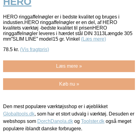
HERO
HERO ringgaffelnøgler er i bedste kvalitet og bruges i
industien.HERO ringgaffelnøgler er en del, af HERO
kvalitets værktøj -bedste kvalitet til prisenHERO
ringgaffelnøgler leveres i hærdet stål DIN 3113Længde 305
mm”SLIM LINE” model15 gr. Vinkel
(Læs mere)
78.5
kr.
(Vis fragtpris)
Læs mere »
Køb nu »
Den mest populære værktøjsshop er i øjeblikket
Globaltools.dk
, som har et stort udvalg i værktøj. Desuden er
webshops som
DorchDanola.dk
og
Toolster.dk
også meget
populære iblandt danske forbrugere.