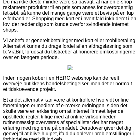
Du må ikke desto mindre være så påvagt, at når en e-shop
reklamerer produkter til en pris som anses for overordentlig
letkøbt, så kunne det mange gange være et bevis på en fup
e-forhandler. Shopping med kort er i hvert fald inkluderet i en
lov, der redder dig som kunde overfor svindlende internet
shops.
Vi anbefaler generelt betalinger med kort eller mobilbetaling.
Alternativt kunne du drage fordel af en afdragsløsning som
fx ViaBill, forudsat du tilstræber at honorere omkostningerne
over en længere periode.
Inden nogen køber i en HERO webshop kan de reelt
overveje butikkens handelsbetingelser, men det er normalt
et tidskrævende projekt.
Et andet alternativ kan være at kontrollere hvorvidt online
forretningen er medlem af e-mærke ordningen, siden det
skulle være en erklæring om at internet firmaet føjer de
opstillede regler, tillige med at online virksomheden
rutinemæssigt overværes af specialister der har meget
erfaring med reglerne på området. Derudover giver det dig
genvej til at blive hjulpet, ifald du oplever problemstillinger i
forbindelse med dit indkøb.