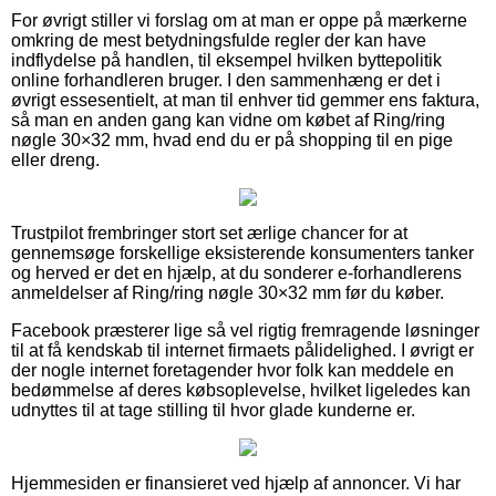
For øvrigt stiller vi forslag om at man er oppe på mærkerne
omkring de mest betydningsfulde regler der kan have
indflydelse på handlen, til eksempel hvilken byttepolitik
online forhandleren bruger. I den sammenhæng er det i
øvrigt essesentielt, at man til enhver tid gemmer ens faktura,
så man en anden gang kan vidne om købet af Ring/ring
nøgle 30×32 mm, hvad end du er på shopping til en pige
eller dreng.
Trustpilot frembringer stort set ærlige chancer for at
gennemsøge forskellige eksisterende konsumenters tanker
og herved er det en hjælp, at du sonderer e-forhandlerens
anmeldelser af Ring/ring nøgle 30×32 mm før du køber.
Facebook præsterer lige så vel rigtig fremragende løsninger
til at få kendskab til internet firmaets pålidelighed. I øvrigt er
der nogle internet foretagender hvor folk kan meddele en
bedømmelse af deres købsoplevelse, hvilket ligeledes kan
udnyttes til at tage stilling til hvor glade kunderne er.
Hjemmesiden er finansieret ved hjælp af annoncer. Vi har