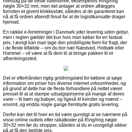
hverdag på de fleste varenumre, eksempelvis Ring/ring
nøgle 30×32 mm, men det antager at ordren aflægges
forinden et givent klokkeslæt, således at de garanteret kan
nå at få ordren afsendt forud for at de logistikansatte drager
hjemad.
En række e-forretninger i Danmark yder levering uden gebyr,
men i reglen gælder det kun hvis man køber for en fastsat
pris. I øvrigt kan man tage den prisbilligste form for fragt, der
i de fleste tilfælde – om du bor nær Næstved, Holbæk eller
Hammel – vil være at få dem til at bringe pakken til et
afhentningssted.
Det er efterhånden rigtig gnidningsløst for købere at søge
information om priser hos diverse internet virksomheder, og
på grund af dette har de fleste forhandlere på nettet været
presset til at at stampe udsalgspriserne på mange af deres
varer – til børn og babyer, og ligeså til kvinder og mænd –
enormt, og endda nogle gange frembyde gratis levering.
Derfor kan det til hver en tid være gunstigt at se nærmere på
visse online outlets efter rabatkoder på Ring/ring nøgle
30×32 mm før du shopper, således at du er usvigeligt sikker
på at få den bedste pris.