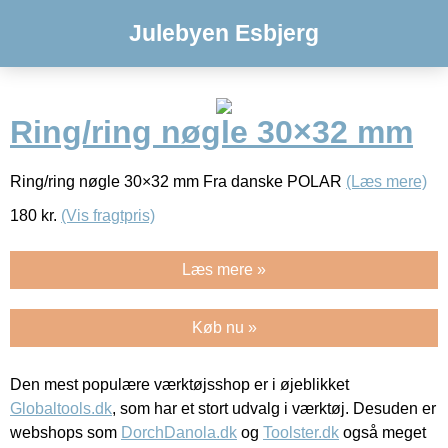
Julebyen Esbjerg
Ring/ring nøgle 30×32 mm
Ring/ring nøgle 30×32 mm Fra danske POLAR
(Læs mere)
180
kr.
(Vis fragtpris)
Læs mere »
Køb nu »
Den mest populære værktøjsshop er i øjeblikket
Globaltools.dk
, som har et stort udvalg i værktøj. Desuden er
webshops som
DorchDanola.dk
og
Toolster.dk
også meget