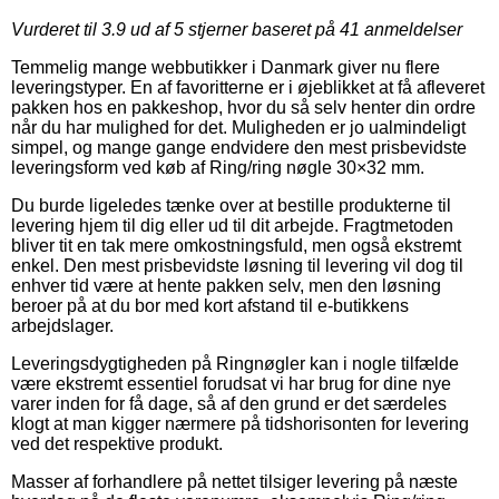
Vurderet til
3.9
ud af 5 stjerner baseret på
41
anmeldelser
Temmelig mange webbutikker i Danmark giver nu flere
leveringstyper. En af favoritterne er i øjeblikket at få afleveret
pakken hos en pakkeshop, hvor du så selv henter din ordre
når du har mulighed for det. Muligheden er jo ualmindeligt
simpel, og mange gange endvidere den mest prisbevidste
leveringsform ved køb af Ring/ring nøgle 30×32 mm.
Du burde ligeledes tænke over at bestille produkterne til
levering hjem til dig eller ud til dit arbejde. Fragtmetoden
bliver tit en tak mere omkostningsfuld, men også ekstremt
enkel. Den mest prisbevidste løsning til levering vil dog til
enhver tid være at hente pakken selv, men den løsning
beroer på at du bor med kort afstand til e-butikkens
arbejdslager.
Leveringsdygtigheden på Ringnøgler kan i nogle tilfælde
være ekstremt essentiel forudsat vi har brug for dine nye
varer inden for få dage, så af den grund er det særdeles
klogt at man kigger nærmere på tidshorisonten for levering
ved det respektive produkt.
Masser af forhandlere på nettet tilsiger levering på næste