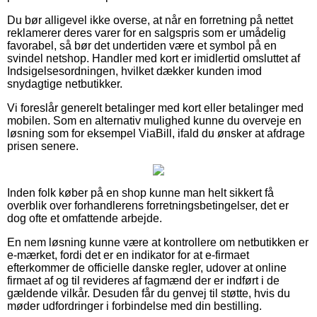
Du bør alligevel ikke overse, at når en forretning på nettet
reklamerer deres varer for en salgspris som er umådelig
favorabel, så bør det undertiden være et symbol på en
svindel netshop. Handler med kort er imidlertid omsluttet af
Indsigelsesordningen, hvilket dækker kunden imod
snydagtige netbutikker.
Vi foreslår generelt betalinger med kort eller betalinger med
mobilen. Som en alternativ mulighed kunne du overveje en
løsning som for eksempel ViaBill, ifald du ønsker at afdrage
prisen senere.
Inden folk køber på en shop kunne man helt sikkert få
overblik over forhandlerens forretningsbetingelser, det er
dog ofte et omfattende arbejde.
En nem løsning kunne være at kontrollere om netbutikken er
e-mærket, fordi det er en indikator for at e-firmaet
efterkommer de officielle danske regler, udover at online
firmaet af og til revideres af fagmænd der er indført i de
gældende vilkår. Desuden får du genvej til støtte, hvis du
møder udfordringer i forbindelse med din bestilling.