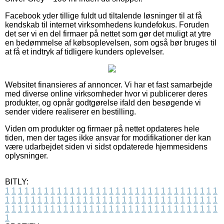
Facebook yder tillige fuldt ud tiltalende løsninger til at få
kendskab til internet virksomhedens kundefokus. Foruden
det ser vi en del firmaer på nettet som gør det muligt at ytre
en bedømmelse af købsoplevelsen, som også bør bruges til
at få et indtryk af tidligere kunders oplevelser.
Websitet finansieres af annoncer. Vi har et fast samarbejde
med diverse online virksomheder hvor vi publicerer deres
produkter, og opnår godtgørelse ifald den besøgende vi
sender videre realiserer en bestilling.
Viden om produkter og firmaer på nettet opdateres hele
tiden, men der tages ikke ansvar for modifikationer der kan
være udarbejdet siden vi sidst opdaterede hjemmesidens
oplysninger.
BITLY:
1
1
1
1
1
1
1
1
1
1
1
1
1
1
1
1
1
1
1
1
1
1
1
1
1
1
1
1
1
1
1
1
1
1
1
1
1
1
1
1
1
1
1
1
1
1
1
1
1
1
1
1
1
1
1
1
1
1
1
1
1
1
1
1
1
1
1
1
1
1
1
1
1
1
1
1
1
1
1
1
1
1
1
1
1
1
1
1
1
1
1
1
1
1
1
1
1
1
1
1