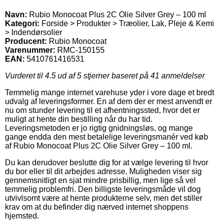
Navn:
Rubio Monocoat Plus 2C Olie Silver Grey – 100 ml
Kategori:
Forside > Produkter > Træolier, Lak, Pleje & Kemi
> Indendørsolier
Producent:
Rubio Monocoat
Varenummer:
RMC-150155
EAN:
5410761416531
Vurderet til
4.5
ud af 5 stjerner baseret på
41
anmeldelser
Temmelig mange internet varehuse yder i vore dage et bredt
udvalg af leveringsformer. En af dem der er mest anvendt er
nu om stunder levering til et afhentningssted, hvor det er
muligt at hente din bestilling når du har tid.
Leveringsmetoden er jo rigtig gnidningsløs, og mange
gange endda den mest betalelige leveringsmanér ved køb
af Rubio Monocoat Plus 2C Olie Silver Grey – 100 ml.
Du kan derudover beslutte dig for at vælge levering til hvor
du bor eller til dit arbejdes adresse. Muligheden viser sig
gennemsnitligt en sjat mindre prisbillig, men lige så vel
temmelig problemfri. Den billigste leveringsmåde vil dog
utvivlsomt være at hente produkterne selv, men det stiller
krav om at du befinder dig nærved internet shoppens
hjemsted.