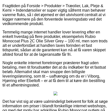
Fragttiden på Forside > Produkter > Træolier, Lak, Pleje &
Kemi > Indendørsolier er super vigtig såfremt man behøver
varerne fluks, så i det øjemed er det utvivlsomt centralt at vi
kigger nærmere på den forventede leveringsdato ved det
vedkommende produkt.
Temmelig mange internet handler lover levering efter en
enkelt hverdag på flere produkter, eksempelvis Rubio
Monocoat Plus 2C Olie Silver Grey – 100 ml, men som trods
alt er underforstået at handlen laves forinden et fast
tidspunkt, sådan at de garanteret kan nå at få varen skippet
afsted forud for at de lageransatte får fri.
Nogle enkelte internet forretninger præsterer fragt uden
betaling, men tit forudsætter det at du indkøber for et fastsat
beløb. Alternativt skal man snuppe den billigste
leveringsløsning, som tit – uafhængig om du er i Viborg,
Hjørring eller Ebeltoft – er at få dem til at køre din bestilling
til et afhentningssted.
Det har vist sig at være ualmindeligt bekvemt for folk at søge
information om priser i blandt forskellige internet webshops,
og med det motiv har adskillige Rubio Monocoat outlets på