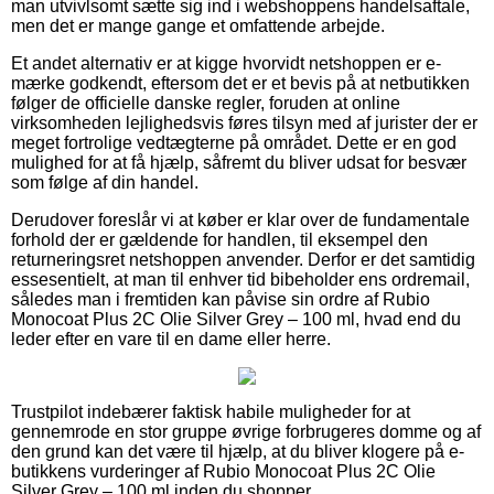
man utvivlsomt sætte sig ind i webshoppens handelsaftale,
men det er mange gange et omfattende arbejde.
Et andet alternativ er at kigge hvorvidt netshoppen er e-
mærke godkendt, eftersom det er et bevis på at netbutikken
følger de officielle danske regler, foruden at online
virksomheden lejlighedsvis føres tilsyn med af jurister der er
meget fortrolige vedtægterne på området. Dette er en god
mulighed for at få hjælp, såfremt du bliver udsat for besvær
som følge af din handel.
Derudover foreslår vi at køber er klar over de fundamentale
forhold der er gældende for handlen, til eksempel den
returneringsret netshoppen anvender. Derfor er det samtidig
essesentielt, at man til enhver tid bibeholder ens ordremail,
således man i fremtiden kan påvise sin ordre af Rubio
Monocoat Plus 2C Olie Silver Grey – 100 ml, hvad end du
leder efter en vare til en dame eller herre.
Trustpilot indebærer faktisk habile muligheder for at
gennemrode en stor gruppe øvrige forbrugeres domme og af
den grund kan det være til hjælp, at du bliver klogere på e-
butikkens vurderinger af Rubio Monocoat Plus 2C Olie
Silver Grey – 100 ml inden du shopper.