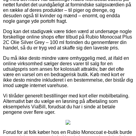
nettet fundet det uundgåeligt at formindske salgsværdien på
en række af deres produkter – til piger og drenge, og
desuden også til kvinder og mænd – enormt, og endda
nogle gange yde portofri fragt.
Dog kan det stadigvæk være tiden værd at undersøge nogle
forskellige online shops efter tilbud på Rubio Monocoat Plus
2C Olie Silver Grey – 100 ml forinden du gennemfører din
handel, så du er tryg ved at skaffe sig den laveste pris.
Du må ikke desto mindre være omhyggelig med, at ifald en
online virksomhed sælger deres varer til salg for en
udsalgspris som anses for kolossalt attraktiv, bør det ofte
være en varsel om en bedragerisk butik. Køb med kort er
ikke desto mindre inkluderet i en bestemmelse, der bistår dig
imod uægte internet varehuse.
Vi tilråder generelt bestillinger med kort eller mobilbetaling.
Alternativt bør du vælge en løsning på afbetaling som
eksempelvis ViaBill, forudsat du har i sinde at betale
pengene over flere uger.
Forud for at folk køber hos en Rubio Monocoat e-butik burde