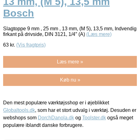
13 mm, (M 5), 13,5 mm
Bosch
Slagtoppe 9 mm , 25 mm , 13 mm, (M 5), 13,5 mm, Indvendig
firkant på drivside, DIN 3121, 1/4″ (A)
(Læs mere)
63
kr.
(Vis fragtpris)
Læs mere »
Køb nu »
Den mest populære værktøjsshop er i øjeblikket
Globaltools.dk
, som har et stort udvalg i værktøj. Desuden er
webshops som
DorchDanola.dk
og
Toolster.dk
også meget
populære iblandt danske forbrugere.