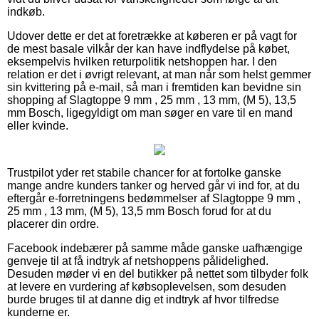
indkøb.
Udover dette er det at foretrække at køberen er på vagt for
de mest basale vilkår der kan have indflydelse på købet,
eksempelvis hvilken returpolitik netshoppen har. I den
relation er det i øvrigt relevant, at man når som helst gemmer
sin kvittering på e-mail, så man i fremtiden kan bevidne sin
shopping af Slagtoppe 9 mm , 25 mm , 13 mm, (M 5), 13,5
mm Bosch, ligegyldigt om man søger en vare til en mand
eller kvinde.
Trustpilot yder ret stabile chancer for at fortolke ganske
mange andre kunders tanker og herved går vi ind for, at du
eftergår e-forretningens bedømmelser af Slagtoppe 9 mm ,
25 mm , 13 mm, (M 5), 13,5 mm Bosch forud for at du
placerer din ordre.
Facebook indebærer på samme måde ganske uafhængige
genveje til at få indtryk af netshoppens pålidelighed.
Desuden møder vi en del butikker på nettet som tilbyder folk
at levere en vurdering af købsoplevelsen, som desuden
burde bruges til at danne dig et indtryk af hvor tilfredse
kunderne er.