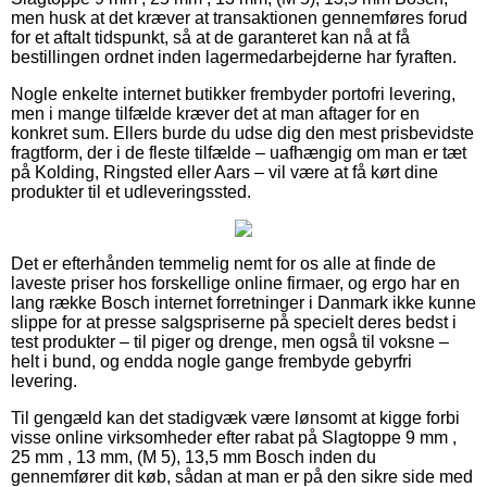
men husk at det kræver at transaktionen gennemføres forud
for et aftalt tidspunkt, så at de garanteret kan nå at få
bestillingen ordnet inden lagermedarbejderne har fyraften.
Nogle enkelte internet butikker frembyder portofri levering,
men i mange tilfælde kræver det at man aftager for en
konkret sum. Ellers burde du udse dig den mest prisbevidste
fragtform, der i de fleste tilfælde – uafhængig om man er tæt
på Kolding, Ringsted eller Aars – vil være at få kørt dine
produkter til et udleveringssted.
Det er efterhånden temmelig nemt for os alle at finde de
laveste priser hos forskellige online firmaer, og ergo har en
lang række Bosch internet forretninger i Danmark ikke kunne
slippe for at presse salgspriserne på specielt deres bedst i
test produkter – til piger og drenge, men også til voksne –
helt i bund, og endda nogle gange frembyde gebyrfri
levering.
Til gengæld kan det stadigvæk være lønsomt at kigge forbi
visse online virksomheder efter rabat på Slagtoppe 9 mm ,
25 mm , 13 mm, (M 5), 13,5 mm Bosch inden du
gennemfører dit køb, sådan at man er på den sikre side med