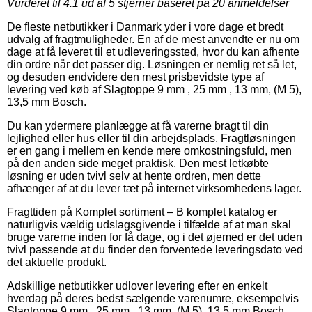
Vurderet til
4.1
ud af 5 stjerner baseret på
20
anmeldelser
De fleste netbutikker i Danmark yder i vore dage et bredt
udvalg af fragtmuligheder. En af de mest anvendte er nu om
dage at få leveret til et udleveringssted, hvor du kan afhente
din ordre når det passer dig. Løsningen er nemlig ret så let,
og desuden endvidere den mest prisbevidste type af
levering ved køb af Slagtoppe 9 mm , 25 mm , 13 mm, (M 5),
13,5 mm Bosch.
Du kan ydermere planlægge at få varerne bragt til din
lejlighed eller hus eller til din arbejdsplads. Fragtløsningen
er en gang i mellem en kende mere omkostningsfuld, men
på den anden side meget praktisk. Den mest letkøbte
løsning er uden tvivl selv at hente ordren, men dette
afhænger af at du lever tæt på internet virksomhedens lager.
Fragttiden på Komplet sortiment – B komplet katalog er
naturligvis vældig udslagsgivende i tilfælde af at man skal
bruge varerne inden for få dage, og i det øjemed er det uden
tvivl passende at du finder den forventede leveringsdato ved
det aktuelle produkt.
Adskillige netbutikker udlover levering efter en enkelt
hverdag på deres bedst sælgende varenumre, eksempelvis
Slagtoppe 9 mm , 25 mm , 13 mm, (M 5), 13,5 mm Bosch,