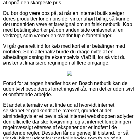
at opnå den skarpeste pris.
Du bør dog være obs på, at når en internet butik sælger
deres produkter for en pris der virker uhørt billig, så kunne
det undertiden være et faresignal om en falsk netbutik. Køb
med betalingskort er på den anden side omfavnet af en
vedtægt, som værner en overfor fup e-forretninger.
Vi går generelt ind for køb med kort eller betalinger med
mobilen. Som alternativ burde du drage nytte af en
afbetalingsløsning fra eksempelvis ViaBill, for så vidt du
ønsker at finansiere regningen af flere omgange.
Forud for at nogen handler hos en Bosch netbutik kan de
uden tvivl bese deres forretningsvilkår, men det er uden tvivl
et omfattende arbejde.
Et andet alternativ er at finde ud af hvorvidt internet
selskabet er godkendt af e-mærket, grundet at det
almindeligvis er et bevis på at internet webshoppen adlyder
den officielle danske lovgivning, og at internet forretningen
regelmæssigt efterses af eksperter der er indført i de
gældende regler. Desuden får du genvej til bistand, for så
vidt du bliver udsat for vanskeligheder som følge af dit