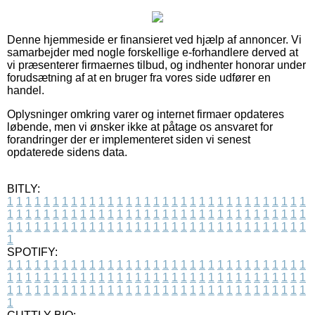
Denne hjemmeside er finansieret ved hjælp af annoncer. Vi
samarbejder med nogle forskellige e-forhandlere derved at
vi præsenterer firmaernes tilbud, og indhenter honorar under
forudsætning af at en bruger fra vores side udfører en
handel.
Oplysninger omkring varer og internet firmaer opdateres
løbende, men vi ønsker ikke at påtage os ansvaret for
forandringer der er implementeret siden vi senest
opdaterede sidens data.
BITLY:
1
1
1
1
1
1
1
1
1
1
1
1
1
1
1
1
1
1
1
1
1
1
1
1
1
1
1
1
1
1
1
1
1
1
1
1
1
1
1
1
1
1
1
1
1
1
1
1
1
1
1
1
1
1
1
1
1
1
1
1
1
1
1
1
1
1
1
1
1
1
1
1
1
1
1
1
1
1
1
1
1
1
1
1
1
1
1
1
1
1
1
1
1
1
1
1
1
1
1
1
SPOTIFY:
1
1
1
1
1
1
1
1
1
1
1
1
1
1
1
1
1
1
1
1
1
1
1
1
1
1
1
1
1
1
1
1
1
1
1
1
1
1
1
1
1
1
1
1
1
1
1
1
1
1
1
1
1
1
1
1
1
1
1
1
1
1
1
1
1
1
1
1
1
1
1
1
1
1
1
1
1
1
1
1
1
1
1
1
1
1
1
1
1
1
1
1
1
1
1
1
1
1
1
1