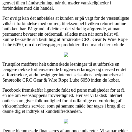
genvej til en håndsrækning, når du møder vanskeligheder i
forbindelse med din handel.
For øvrigt kan det anbefales at kunden er på vagt for de væsentligste
vilkår i forbindelse med ordren, til eksempel hvilken returret online
butikken har. På grund af dette er det virkelig afgørende, at man
permanent bevarer sin ordremail, således man når som helst vil
kunne bekræfte sin bestilling af Smøreolie CRC Gear & Wire Rope
Lube 6050, om du efterspørger produkter til en mand eller kvinde.
Trustpilot medfører helt udmærkede løsninger til at udforske en
længere række forhenværende brugeres erfaringer og derved er det
at foretrække, at du besigtiger internet selskabets bedømmelser af
Smøreolie CRC Gear & Wire Rope Lube 6050 inden du køber.
Facebook fremskaffer lignende fuldt ud pæne muligheder for at få
en idé om webshoppens troværdighed. Her ser vi faktisk internet
outlets som giver folk mulighed for at udfærdige en vurdering af
virksomhedens service, som på samme måde bør tages i brug til at
danne dig et indtryk af kundetilfredsheden.
Denne hjemmeside finansieres af annonceindtægter. Vi samarbejder