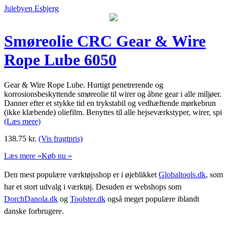
Julebyen Esbjerg
Smøreolie CRC Gear & Wire
Rope Lube 6050
Gear & Wire Rope Lube. Hurtigt penetrerende og
korrosionsbeskyttende smøreolie til wirer og åbne gear i alle miljøer.
Danner efter et stykke tid en trykstabil og vedhæftende mørkebrun
(ikke klæbende) oliefilm. Benyttes til alle hejseværkstyper, wirer, spi
(Læs mere)
138.75
kr.
(Vis fragtpris)
Læs mere »
Køb nu »
Den mest populære værktøjsshop er i øjeblikket
Globaltools.dk
, som
har et stort udvalg i værktøj. Desuden er webshops som
DorchDanola.dk
og
Toolster.dk
også meget populære iblandt
danske forbrugere.