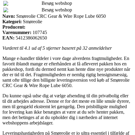
Besøg webshop
Besøg webshop
Navn:
Smøreolie CRC Gear & Wire Rope Lube 6050
Kategori:
Smøreolie
Producent:
Varenummer:
107745
EAN:
5412386062650
Vurderet til
4.1
ud af 5 stjerner baseret på
32
anmeldelser
Mange e-handler tildeler i vore dage alverdens fragtmuligheder. En
favorit iblandt mange er efterhånden at få afleveret pakken hos en
pakkeshop, fordi du dermed nemt kan hente dine nye produkter når
der er tid til det. Fragtmuligheden er nemlig rigtig hensigtsmæssig,
samt ofte tillige den billigste leveringsversion ved køb af Smøreolie
CRC Gear & Wire Rope Lube 6050.
Du kunne også udse dig at vælge afsending til din privatbolig eller
til dit arbejdes adresse. Denne er for det meste en lille smule dyrere,
men til gengæld ekstremt let gængelig. Den prisbilligste mulighed
for levering kan ikke benægtes at være at du selv henter pakken,
men det betinges af at du opholder dig i nærheden af internet
webshoppens arbejdslager.
Leveringshastigheden på Smøreolie er jo ultra essentiel i tilfælde af