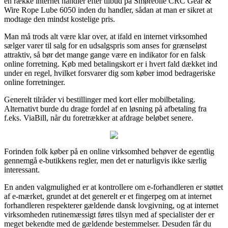
en række internet handler efter tilbud på Smøreolie CRC Gear &
Wire Rope Lube 6050 inden du handler, sådan at man er sikret at
modtage den mindst kostelige pris.
Man må trods alt være klar over, at ifald en internet virksomhed
sælger varer til salg for en udsalgspris som anses for grænseløst
attraktiv, så bør det mange gange være en indikator for en falsk
online forretning. Køb med betalingskort er i hvert fald dækket ind
under en regel, hvilket forsvarer dig som køber imod bedrageriske
online forretninger.
Generelt tilråder vi bestillinger med kort eller mobilbetaling.
Alternativt burde du drage fordel af en løsning på afbetaling fra
f.eks. ViaBill, når du foretrækker at afdrage beløbet senere.
Forinden folk køber på en online virksomhed behøver de egentlig
gennemgå e-butikkens regler, men det er naturligvis ikke særlig
interessant.
En anden valgmulighed er at kontrollere om e-forhandleren er støttet
af e-mærket, grundet at det generelt er et fingerpeg om at internet
forhandleren respekterer gældende dansk lovgivning, og at internet
virksomheden rutinemæssigt føres tilsyn med af specialister der er
meget bekendte med de gældende bestemmelser. Desuden får du