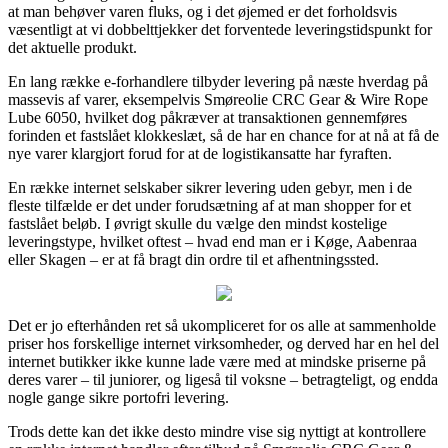
at man behøver varen fluks, og i det øjemed er det forholdsvis
væsentligt at vi dobbelttjekker det forventede leveringstidspunkt for
det aktuelle produkt.
En lang række e-forhandlere tilbyder levering på næste hverdag på
massevis af varer, eksempelvis Smøreolie CRC Gear & Wire Rope
Lube 6050, hvilket dog påkræver at transaktionen gennemføres
forinden et fastslået klokkeslæt, så de har en chance for at nå at få de
nye varer klargjort forud for at de logistikansatte har fyraften.
En række internet selskaber sikrer levering uden gebyr, men i de
fleste tilfælde er det under forudsætning af at man shopper for et
fastslået beløb. I øvrigt skulle du vælge den mindst kostelige
leveringstype, hvilket oftest – hvad end man er i Køge, Aabenraa
eller Skagen – er at få bragt din ordre til et afhentningssted.
Det er jo efterhånden ret så ukompliceret for os alle at sammenholde
priser hos forskellige internet virksomheder, og derved har en hel del
internet butikker ikke kunne lade være med at mindske priserne på
deres varer – til juniorer, og ligeså til voksne – betragteligt, og endda
nogle gange sikre portofri levering.
Trods dette kan det ikke desto mindre vise sig nyttigt at kontrollere