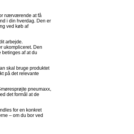
 for nærværende at få
nd i din hverdag. Den er
ing ved køb af
dit arbejde.
er ukompliceret. Den
 betinges af at du
man skal bruge produktet
nkt på det relevante
s Smøresprøjte pneumaxx,
ed det formål at de
handles for en konkret
gerne – om du bor ved