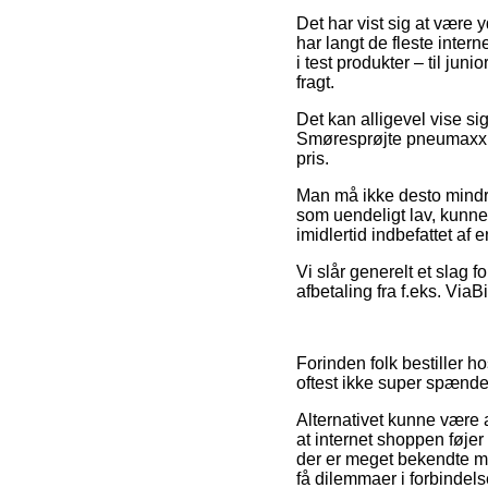
Det har vist sig at være 
har langt de fleste inte
i test produkter – til ju
fragt.
Det kan alligevel vise sig
Smøresprøjte pneumaxx for
pris.
Man må ikke desto mindre
som uendeligt lav, kunne
imidlertid indbefattet af
Vi slår generelt et slag 
afbetaling fra f.eks. ViaB
Forinden folk bestiller 
oftest ikke super spænd
Alternativet kunne være 
at internet shoppen føjer
der er meget bekendte med
få dilemmaer i forbindel