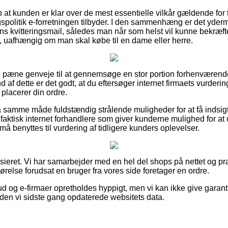
 at kunden er klar over de mest essentielle vilkår gældende for 
politik e-forretningen tilbyder. I den sammenhæng er det yder
ns kvitteringsmail, således man når som helst vil kunne bekræft
uafhængig om man skal købe til en dame eller herre.
ke pæne genveje til at gennemsøge en stor portion forhenværend
af dette er det godt, at du eftersøger internet firmaets vurderi
placerer din ordre.
samme måde fuldstændig strålende muligheder for at få indsigt
vi faktisk internet forhandlere som giver kunderne mulighed for at 
 må benyttes til vurdering af tidligere kunders oplevelser.
sieret. Vi har samarbejder med en hel del shops på nettet og p
ørelse forudsat en bruger fra vores side foretager en ordre.
ud og e-firmaer opretholdes hyppigt, men vi kan ikke give garant
den vi sidste gang opdaterede websitets data.