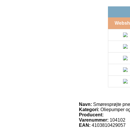
Websh
Navn:
Smøresprøjte pn
Kategori:
Oliepumper og
Producent:
Varenummer:
104102
EAN:
4103810429057