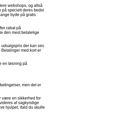
 flere webshops, og altså
e på specielt deres bedst
 gange byde på gratis
fter rabat på
te den mest betalelige
 udsalgspris der kan ses
 Betalinger med kort er
de en løsning på
betingelser, men det er
 være en sikkerhed for
revideres af sagkyndige
e hjulpet, ifald du skulle