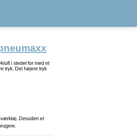
 pneumaxx
luft i stedet for med et
e tryk. Det højere tryk
 i værktøj. Desuden er
brugere.