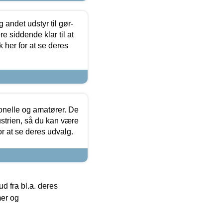
 andet udstyr til gør-
 siddende klar til at
 her for at se deres
ionelle og amatører. De
strien, så du kan være
or at se deres udvalg.
 fra bl.a. deres
mer og