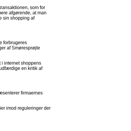
transaktionen, som for
mere afgørende, at man
e sin shopping af
e forbrugeres
nger af Smøresprøjte
 i internet shoppens
udfærdige en kritik af
ræsenterer firmaernes
ier imod reguleringer der