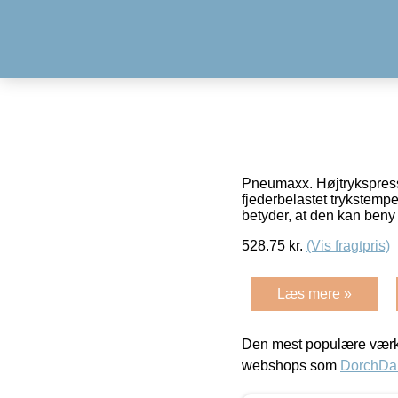
Pneumaxx. Højtrykspresse 
fjederbelastet trykstempel
betyder, at den kan ben
528.75
kr.
(Vis fragtpris)
Læs mere »
Den mest populære værkt
webshops som
DorchDa