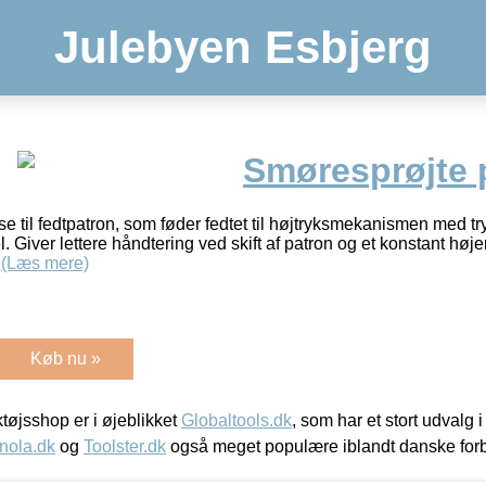
Julebyen Esbjerg
Smøresprøjte
til fedtpatron, som føder fedtet til højtryksmekanismen med tryk
. Giver lettere håndtering ved skift af patron og et konstant højer
y
(Læs mere)
Køb nu »
øjsshop er i øjeblikket
Globaltools.dk
, som har et stort udvalg
nola.dk
og
Toolster.dk
også meget populære iblandt danske for