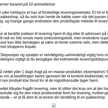
jerner baseret på
10
anmeldelser
r yder heldigvis et hav af forskellige leveringsmetoder. Et hit er
pakkeshop, så du selv kan hente de købte varer når det passer i
g, og mange gange endvidere den prisbilligste metode til lever
.
 at bestille pakken til levering hjem til dig eller til adressen på 
dt nok en lille smule mere omkostningsfuld, men endvidere sup
dgave kan ikke benægtes at være at hente varerne selv, men dette
ternet shoppens bopæl.
Oliepumper og sprøjter er selvfølgelig ualmindeligt vigtig hvis 
tydeligvis vigtigt at du besigtiger det estimerede leveringstidspu
på nettet yder 1 dags fragt på en masse produkter, eksempelvi
rav om at bestillingen køres igennem før et konkret klokkeslæt, m
t nye produkt klar forud for at de logistikansatte tager hjem.
ettet tilbyder fragtfri levering, men tit stiller det krav om at der 
beslutte sig for den mest prisbevidste form for levering, hvilket 
ande – er at få dem til at levere din bestilling til en pakkeshop.