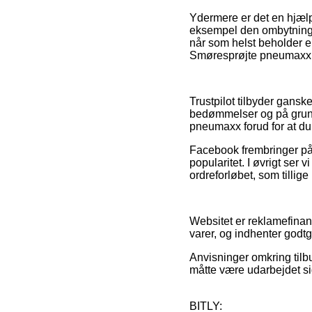
Ydermere er det en hjælp
eksempel den ombytnings
når som helst beholder e
Smøresprøjte pneumaxx, 
Trustpilot tilbyder gans
bedømmelser og på grund 
pneumaxx forud for at du 
Facebook frembringer på 
popularitet. I øvrigt ser 
ordreforløbet, som tillige
Websitet er reklamefinan
varer, og indhenter godtg
Anvisninger omkring tilb
måtte være udarbejdet si
BITLY: