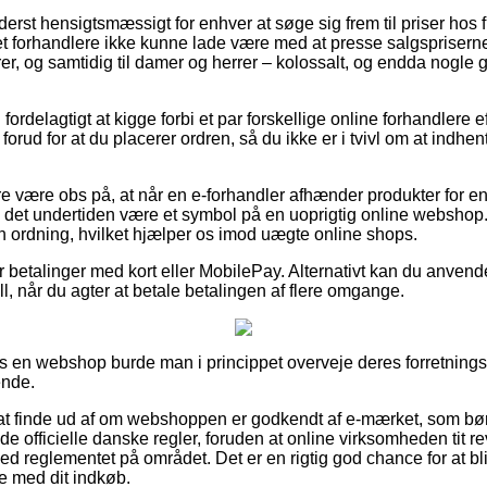
yderst hensigtsmæssigt for enhver at søge sig frem til priser hos
rnet forhandlere ikke kunne lade være med at presse salgsprisern
niorer, og samtidig til damer og herrer – kolossalt, og endda nogle
 fordelagtigt at kigge forbi et par forskellige online forhandlere e
ud for at du placerer ordren, så du ikke er i tvivl om at indhen
 være obs på, at når en e-forhandler afhænder produkter for en
 det undertiden være et symbol på en uoprigtig online webshop.
 en ordning, hvilket hjælper os imod uægte online shops.
for betalinger med kort eller MobilePay. Alternativt kan du anven
ill, når du agter at betale betalingen af flere omgange.
hos en webshop burde man i princippet overveje deres forretnings
ende.
at finde ud af om webshoppen er godkendt af e-mærket, som bør
 de officielle danske regler, foruden at online virksomheden tit 
 reglementet på området. Det er en rigtig god chance for at bliv
se med dit indkøb.