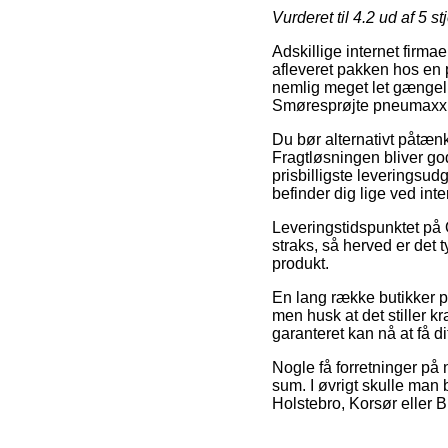
Vurderet til
4.2
ud af 5 st
Adskillige internet firmae
afleveret pakken hos en 
nemlig meget let gængeli
Smøresprøjte pneumaxx
Du bør alternativt påtænke
Fragtløsningen bliver go
prisbilligste leveringsu
befinder dig lige ved in
Leveringstidspunktet på 
straks, så herved er det 
produkt.
En lang række butikker 
men husk at det stiller k
garanteret kan nå at få di
Nogle få forretninger på n
sum. I øvrigt skulle man 
Holstebro, Korsør eller Br