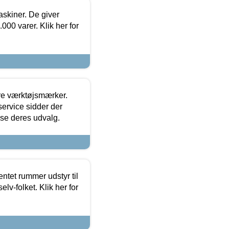
askiner. De giver
000 varer. Klik her for
ore værktøjsmærker.
ervice sidder der
t se deres udvalg.
entet rummer udstyr til
lv-folket. Klik her for