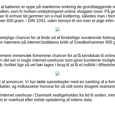
t at køberen er oppe på mærkerne omkring de grundlæggende retn
ndlen, som fx hvilken ombytningsret online shoppen lover. På gru
n til enhver tid gemmer sin e-mail kvittering, således man i fr
r 400 gram – DIN 1041, uden hensyn til om man er pige eller 
t belejlige chancer for at finde ud af forskellige nuværende forb
u ser nærmere på internet butikkens kritik af Snedkerhammer 40
ermere immervæk fornemme chancer for at få kendskab til online
n det ser vi nogle internet varehuse som giver kunderne mulighe
vilket lige så vel bør tages i brug til at få et indblik i tilfred
 af annoncer. Vi har tætte samarbejder med en samling af e-forre
ukter, og indkasserer honorar for så vidt vores brugere realisere
internet varehuse i Danmark vedligeholdes fra tid til anden, me
is er iværksat efter sidste opdatering af sidens data.