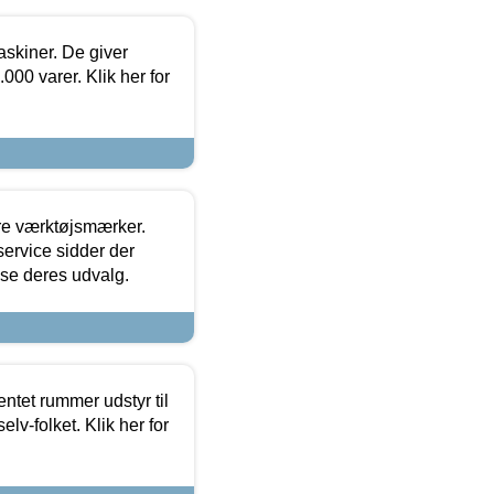
askiner. De giver
000 varer. Klik her for
ore værktøjsmærker.
ervice sidder der
t se deres udvalg.
entet rummer udstyr til
lv-folket. Klik her for