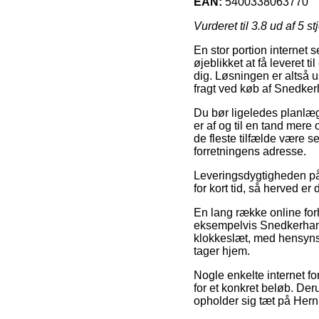
EAN:
5400338063770
Vurderet til
3.8
ud af 5 st
En stor portion internet 
øjeblikket at få leveret
dig. Løsningen er altså
fragt ved køb af Snedk
Du bør ligeledes planlægg
er af og til en tand mere
de fleste tilfælde være s
forretningens adresse.
Leveringsdygtigheden på
for kort tid, så herved er
En lang række online forh
eksempelvis Snedkerhamm
klokkeslæt, med hensynst
tager hjem.
Nogle enkelte internet f
for et konkret beløb. De
opholder sig tæt på Herni