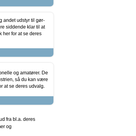
 andet udstyr til gør-
 siddende klar til at
 her for at se deres
ionelle og amatører. De
strien, så du kan være
or at se deres udvalg.
 fra bl.a. deres
mer og