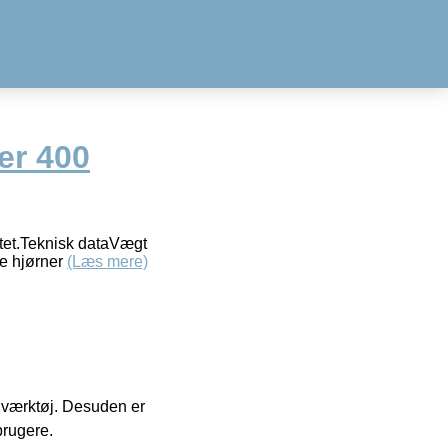
r 400
tet.Teknisk dataVægt
e hjørner
(Læs mere)
 i værktøj. Desuden er
brugere.