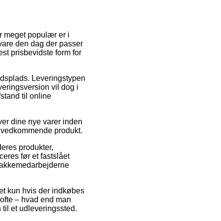
er meget populær er i
 vare den dag der passer
t prisbevidste form for
bejdsplads. Leveringstypen
eringsversion vil dog i
tand til online
er dine nye varer inden
 det vedkommende produkt.
deres produkter,
res før et fastslået
n pakkemedarbejderne
det kun hvis der indkøbes
 ofte – hvad end man
til et udleveringssted.