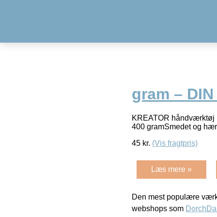
gram – DIN
KREATOR håndværktøj i b
400 gramSmedet og hærd
45
kr.
(Vis fragtpris)
Læs mere »
Den mest populære værkt
webshops som
DorchDa