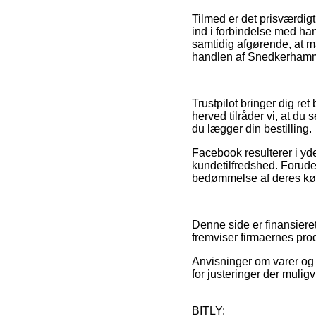
Tilmed er det prisværdig
ind i forbindelse med ha
samtidig afgørende, at ma
handlen af Snedkerhamme
Trustpilot bringer dig re
herved tilråder vi, at d
du lægger din bestilling.
Facebook resulterer i yd
kundetilfredshed. Forude
bedømmelse af deres køb, h
Denne side er finansieret
fremviser firmaernes prod
Anvisninger om varer og 
for justeringer der muligv
BITLY: