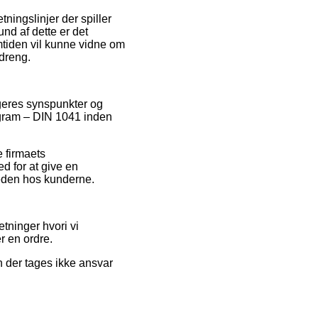
ingslinjer der spiller
nd af dette er det
emtiden vil kunne vidne om
dreng.
rugeres synspunkter og
0 gram – DIN 1041 inden
 firmaets
d for at give en
sheden hos kunderne.
tninger hvori vi
r en ordre.
n der tages ikke ansvar