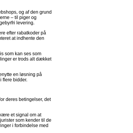
webshops, og af den grund
rne – til piger og
ebyrfri levering.
lere efter rabatkoder på
eret at indhente den
spris som kan ses som
inger er trods alt dækket
benytte en løsning på
i flere bidder.
r deres betingelser, det
være et signal om at
 jurister som kender til de
inger i forbindelse med