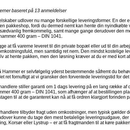
jerner baseret på
13
anmeldelser
selskaber udlover nu mange forskellige leveringsformer. En der 
 til en pakkeshop, fordi du dermed nemt kan hente din nyindkøbte
 usædvanlig fremkommelig, samt mange gange derudover den mes
erhammer 400 gram – DIN 1041.
e at få varerne leveret til din private bopæl eller ud til din ar
 omkostningsfuld, men samtidig ret nem. Den mindst kostelige lev
elv at hente pakken, men den løsning kræver at du er med kort afs
 Hammer er selvfølgelig yderst bestemmende såfremt du behøv
 det ret fornuftigt at vi gransker den forventede leveringstid for
andlere stiller garanti om 1 dags levering på en lang række af 
er 400 gram – DIN 1041, som afhænger af at bestillingen place
agen til at de garanteret kan nå at få ordren klargjort forinde
orhandlere tilbyder fragt uden omkostninger, men typisk gælder 
rudover kunne du tage den mest betalelige leveringsudgave, der
ng, Korsør eller Lystrup – er at få fragtmanden til at køre pakken 