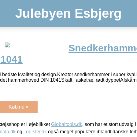
Julebyen Esbjerg
Snedkerhamme
 1041
edste kvalitet og design.Kreator snedkerhammer i super kvali
et hammerhoved DIN 1041Skaft i asketræ, rødt dyppetAfskårn
Køb nu »
øjsshop er i øjeblikket
Globaltools.dk
, som har et stort udvalg
nola.dk
og
Toolster.dk
også meget populære iblandt danske for