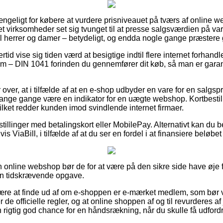
gængeligt for købere at vurdere prisniveauet på tværs af online 
t virksomheder set sig tvunget til at presse salgsværdien på vare
il herrer og damer – betydeligt, og endda nogle gange præstere g
rtid vise sig tiden værd at besigtige indtil flere internet forhand
– DIN 1041 forinden du gennemfører dit køb, så man er garant
 over, at i tilfælde af at en e-shop udbyder en vare for en salg
 mange gange være en indikator for en uægte webshop. Kortbestill
ilket redder kunden imod svindlende internet firmaer.
estillinger med betalingskort eller MobilePay. Alternativt kan du 
 ViaBill, i tilfælde af at du ser en fordel i at finansiere beløbet 
online webshop bør de for at være på den sikre side have øje fo
 en tidskrævende opgave.
 være at finde ud af om e-shoppen er e-mærket medlem, som bør 
 de officielle regler, og at online shoppen af og til revurderes af
 rigtig god chance for en håndsrækning, når du skulle få udfordr