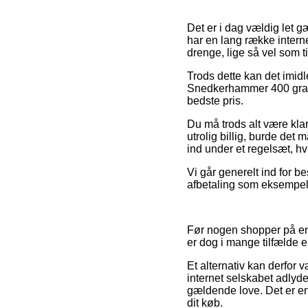
Det er i dag vældig let 
har en lang række interne
drenge, lige så vel som t
Trods dette kan det imidle
Snedkerhammer 400 gram 
bedste pris.
Du må trods alt være klar
utrolig billig, burde det
ind under et regelsæt, hv
Vi går generelt ind for b
afbetaling som eksempelvis
Før nogen shopper på en 
er dog i mange tilfælde
Et alternativ kan derfor
internet selskabet adlyder
gældende love. Det er en
dit køb.