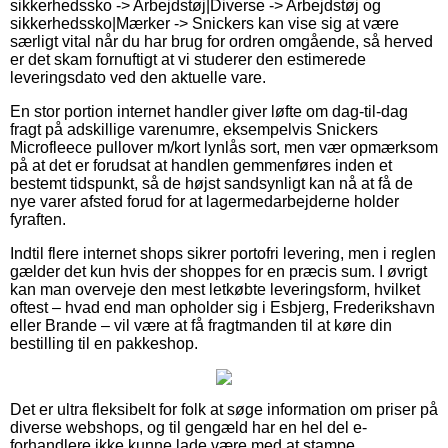
sikkerhedssko -> Arbejdstøj|Diverse -> Arbejdstøj og
sikkerhedssko|Mærker -> Snickers kan vise sig at være
særligt vital når du har brug for ordren omgående, så herved
er det skam fornuftigt at vi studerer den estimerede
leveringsdato ved den aktuelle vare.
En stor portion internet handler giver løfte om dag-til-dag
fragt på adskillige varenumre, eksempelvis Snickers
Microfleece pullover m/kort lynlås sort, men vær opmærksom
på at det er forudsat at handlen gemmenføres inden et
bestemt tidspunkt, så de højst sandsynligt kan nå at få de
nye varer afsted forud for at lagermedarbejderne holder
fyraften.
Indtil flere internet shops sikrer portofri levering, men i reglen
gælder det kun hvis der shoppes for en præcis sum. I øvrigt
kan man overveje den mest letkøbte leveringsform, hvilket
oftest – hvad end man opholder sig i Esbjerg, Frederikshavn
eller Brande – vil være at få fragtmanden til at køre din
bestilling til en pakkeshop.
Det er ultra fleksibelt for folk at søge information om priser på
diverse webshops, og til gengæld har en hel del e-
forhandlere ikke kunne lade være med at stampe