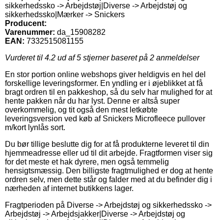
sikkerhedssko -> Arbejdstøj|Diverse -> Arbejdstøj og
sikkerhedssko|Mærker -> Snickers
Producent:
Varenummer:
da_15908282
EAN:
7332515081155
Vurderet til
4.2
ud af 5 stjerner baseret på
2
anmeldelser
En stor portion online webshops giver heldigvis en hel del
forskellige leveringsformer. En yndling er i øjeblikket at få
bragt ordren til en pakkeshop, så du selv har mulighed for at
hente pakken når du har lyst. Denne er altså super
overkommelig, og tit også den mest letkøbte
leveringsversion ved køb af Snickers Microfleece pullover
m/kort lynlås sort.
Du bør tillige beslutte dig for at få produkterne leveret til din
hjemmeadresse eller ud til dit arbejde. Fragtformen viser sig
for det meste et hak dyrere, men også temmelig
hensigtsmæssig. Den billigste fragtmulighed er dog at hente
ordren selv, men dette står og falder med at du befinder dig i
nærheden af internet butikkens lager.
Fragtperioden på Diverse -> Arbejdstøj og sikkerhedssko ->
Arbejdstøj -> Arbejdsjakker|Diverse -> Arbejdstøj og