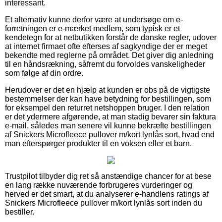
interessant.
Et alternativ kunne derfor være at undersøge om e-
forretningen er e-mærket medlem, som typisk er et
kendetegn for at netbutikken forstår de danske regler, udover
at internet firmaet ofte efterses af sagkyndige der er meget
bekendte med reglerne på området. Det giver dig anledning
til en håndsrækning, såfremt du forvoldes vanskeligheder
som følge af din ordre.
Herudover er det en hjælp at kunden er obs på de vigtigste
bestemmelser der kan have betydning for bestillingen, som
for eksempel den returret netshoppen bruger. I den relation
er det ydermere afgørende, at man stadig bevarer sin faktura
e-mail, således man senere vil kunne bekræfte bestillingen
af Snickers Microfleece pullover m/kort lynlås sort, hvad end
man efterspørger produkter til en voksen eller et barn.
Trustpilot tilbyder dig ret så anstændige chancer for at bese
en lang række nuværende forbrugeres vurderinger og
herved er det smart, at du analyserer e-handlens ratings af
Snickers Microfleece pullover m/kort lynlås sort inden du
bestiller.