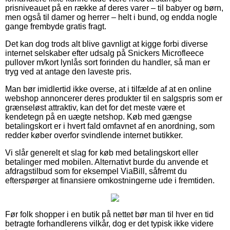
prisniveauet på en række af deres varer – til babyer og børn,
men også til damer og herrer – helt i bund, og endda nogle
gange frembyde gratis fragt.
Det kan dog trods alt blive gavnligt at kigge forbi diverse
internet selskaber efter udsalg på Snickers Microfleece
pullover m/kort lynlås sort forinden du handler, så man er
tryg ved at antage den laveste pris.
Man bør imidlertid ikke overse, at i tilfælde af at en online
webshop annoncerer deres produkter til en salgspris som er
grænseløst attraktiv, kan det for det meste være et
kendetegn på en uægte netshop. Køb med gængse
betalingskort er i hvert fald omfavnet af en anordning, som
redder køber overfor svindlende internet butikker.
Vi slår generelt et slag for køb med betalingskort eller
betalinger med mobilen. Alternativt burde du anvende et
afdragstilbud som for eksempel ViaBill, såfremt du
efterspørger at finansiere omkostningerne ude i fremtiden.
Før folk shopper i en butik på nettet bør man til hver en tid
betragte forhandlerens vilkår, dog er det typisk ikke videre