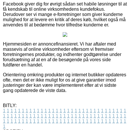
Facebook giver dig for øvrigt sådan set habile løsninger til at
få kendskab til online virksomhedens kundefokus.
Derudover ser vi mange e-forretninger som giver kunderne
mulighed for at levere en kritik af deres køb, hvilket også må
anvendes til at bedømme hvor tilfredse kunderne er.
Hjemmesiden er annoncefinansieret. Vi har aftaler med
massevis af online virksomheder eftersom vi fremviser
forretningernes produkter, og indhenter godtgørelse under
forudsætning af at en af de besøgende på vores side
fuldfører en handel.
Orientering omkring produkter og internet butikker opdateres
ofte, men det er ikke muligt for os at give garantier imod
justeringer der kan være implementeret efter at vi sidste
gang opdaterede de viste data.
BITLY:
1
1
1
1
1
1
1
1
1
1
1
1
1
1
1
1
1
1
1
1
1
1
1
1
1
1
1
1
1
1
1
1
1
1
1
1
1
1
1
1
1
1
1
1
1
1
1
1
1
1
1
1
1
1
1
1
1
1
1
1
1
1
1
1
1
1
1
1
1
1
1
1
1
1
1
1
1
1
1
1
1
1
1
1
1
1
1
1
1
1
1
1
1
1
1
1
1
1
1
1