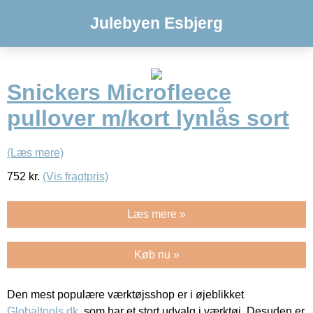
Julebyen Esbjerg
Snickers Microfleece
pullover m/kort lynlås sort
(Læs mere)
752
kr.
(Vis fragtpris)
Læs mere »
Køb nu »
Den mest populære værktøjsshop er i øjeblikket
Globaltools.dk
, som har et stort udvalg i værktøj. Desuden er